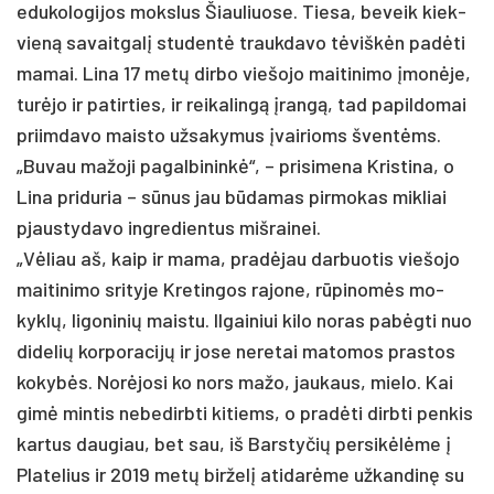
edu­ko­lo­gi­jos moks­lus Šiau­liuo­se. Tie­sa, be­veik kiek­
vieną sa­vait­galį stu­dentė trauk­da­vo tėviškėn pa­dėti
ma­mai. Li­na 17 metų dir­bo vie­šo­jo mai­ti­ni­mo įmonė­je,
turė­jo ir pa­tir­ties, ir rei­ka­lingą įrangą, tad pa­pil­do­mai
priim­da­vo mais­to už­sa­ky­mus įvai­rioms šventėms.
„Bu­vau ma­žo­ji pa­gal­bi­ninkė“, – pri­si­me­na Kris­ti­na, o
Li­na pri­du­ria – sūnus jau būda­mas pir­mo­kas mik­liai
pjaus­ty­da­vo ing­re­dien­tus miš­rai­nei.
„Vėliau aš, kaip ir ma­ma, pra­dėjau dar­buo­tis vie­šo­jo
mai­ti­ni­mo sri­ty­je Kre­tin­gos ra­jo­ne, rūpi­nomės mo­
kyklų, li­go­ni­nių mais­tu. Il­gai­niui ki­lo no­ras pa­bėgti nuo
di­de­lių kor­po­ra­cijų ir jo­se ne­re­tai ma­to­mos pra­stos
ko­kybės. Norė­jo­si ko nors ma­žo, jau­kaus, mie­lo. Kai
gimė min­tis ne­be­dirb­ti ki­tiems, o pra­dėti dirb­ti pen­kis
kar­tus dau­giau, bet sau, iš Bars­ty­čių per­si­kėlėme į
Pla­te­lius ir 2019 metų bir­želį ati­darė­me už­kan­dinę su