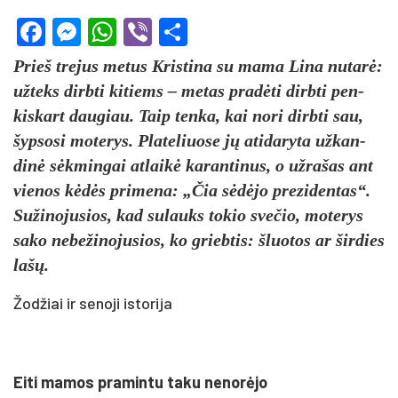
Facebook
Messenger
WhatsApp
Viber
Share
Prieš tre­jus me­tus Kris­ti­na su ma­ma Li­na nu­tarė:
už­teks dirb­ti ki­tiems – me­tas pra­dėti dirb­ti pen­
kis­kart dau­giau. Taip ten­ka, kai no­ri dirb­ti sau,
šyp­so­si mo­te­rys. Pla­te­liuo­se jų ati­da­ry­ta už­kan­
dinė sėkmin­gai at­laikė ka­ran­ti­nus, o už­ra­šas ant
vie­nos kėdės pri­me­na: „Čia sėdėjo pre­zi­den­tas“.
Su­ži­no­ju­sios, kad su­lauks to­kio sve­čio, mo­te­rys
sa­ko ne­be­ži­no­ju­sios, ko grieb­tis: šluo­tos ar šir­dies
lašų.
Žodžiai ir senoji istorija
Ei­ti ma­mos pra­min­tu ta­ku ne­norė­jo