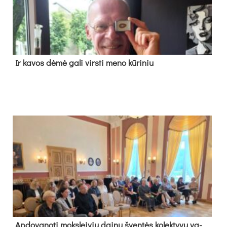
Ir ka­vos dė­mė ga­li virs­ti me­no kū­ri­niu
Ap­do­va­no­ti moks­lei­vių dai­nų šven­tės ko­lek­ty­vų va­