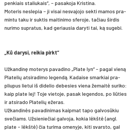
pen­kiais sta­liu­kais“, – pa­sa­ko­ja Kris­ti­na.
Mo­te­ris ne­sle­pia – ji vi­sai ne­sva­jo­jo sek­ti ma­mos pra­
min­tu ta­ku ir su­ktis mai­ti­ni­mo sfe­ro­je, ta­čiau šir­dis
nu­ri­mo su­pra­tus, kad ge­riau­sia da­ry­ti tai, ką su­ge­bi.
„Kū da­ry­si, rei­kia pirkt“
Už­kan­dinę mo­te­rys pa­va­di­no „Pla­te lyn“ – pa­gal vieną
Pla­te­lių at­si­ra­di­mo le­gendą. Ka­dai­se smar­kiai pra­
pliu­pus lie­tui iš di­de­lio de­be­sies vie­na že­maitė su­ri­ko:
kaip pla­te lej! To­je vie­to­je, pa­sak le­gen­dos, po liū­ties
ir at­si­ra­do Pla­te­lių eže­ras.
Už­kan­dinės pa­va­di­ni­mas kaip­mat ta­po gal­vosū­kiu
sve­čiams. Už­sie­nie­čiai gal­vo­ja, ko­kia lėkštė (angl.
pla­te – lėkštė) čia tu­ri­ma ome­ny­je, ki­ti svars­to, gal