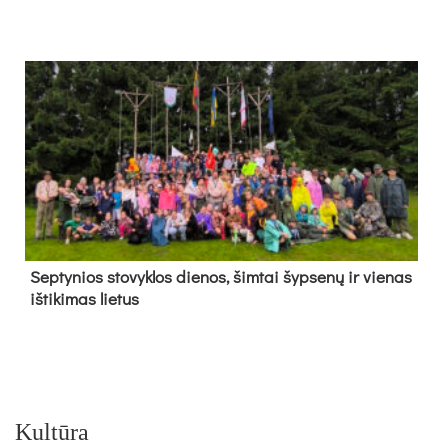
Sep­ty­nios sto­vyk­los die­nos, šim­tai šyp­se­nų ir vie­nas
iš­ti­ki­mas lie­tus
Kultūra