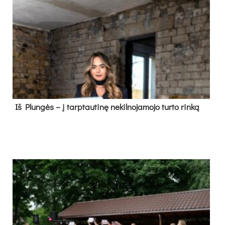
Iš Plungės – į tarptautinę nekilnojamojo turto rinką