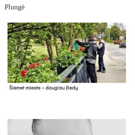
Plungė
Šie­met mies­te – dau­giau žie­dų