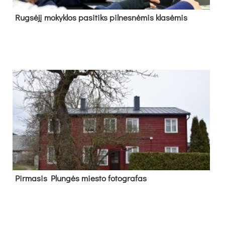
Rug­sė­jį mo­kyk­los pa­si­tiks pil­nes­nė­mis kla­sė­mis
Pir­ma­sis Plun­gės mies­to fo­tog­ra­fas