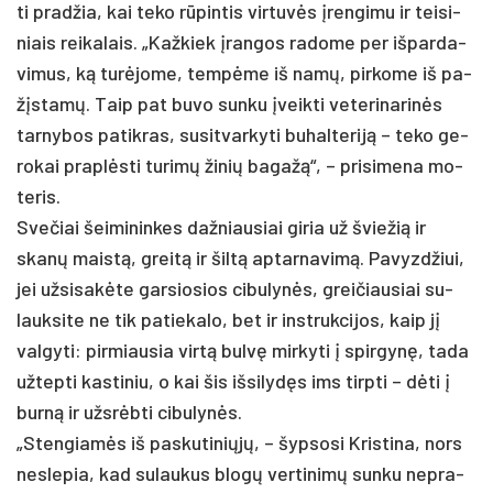
ti pra­džia, kai te­ko rūpin­tis vir­tuvės įren­gi­mu ir tei­si­
niais rei­ka­lais. „Kaž­kiek įran­gos ra­do­me per iš­par­da­
vi­mus, ką turė­jo­me, tempė­me iš namų, pir­ko­me iš pa­
žįstamų. Taip pat bu­vo sun­ku įveik­ti ve­te­ri­na­rinės
tar­ny­bos pa­tik­ras, su­si­tvar­ky­ti bu­hal­te­riją – te­ko ge­
ro­kai pra­plėsti tu­rimų ži­nių ba­gažą“, – pri­si­me­na mo­
te­ris.
Sve­čiai šei­mi­nin­kes daž­niau­siai gi­ria už švie­žią ir
skanų maistą, greitą ir šiltą ap­tar­na­vimą. Pa­vyzd­žiui,
jei už­si­sakė­te gar­sio­sios ci­bu­lynės, grei­čiau­siai su­
lauk­si­te ne tik pa­tie­ka­lo, bet ir inst­ruk­ci­jos, kaip jį
val­gy­ti: pir­miau­sia virtą bulvę mir­ky­ti į spir­gynę, ta­da
už­tep­ti kas­ti­niu, o kai šis iš­si­lydęs ims tirp­ti – dėti į
burną ir užsrėb­ti ci­bu­lynės.
„Sten­giamės iš pa­sku­ti­niųjų, – šyp­so­si Kris­ti­na, nors
ne­sle­pia, kad su­lau­kus blogų ver­ti­nimų sun­ku ne­pra­