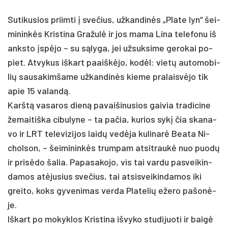
Su­ti­ku­sios priim­ti į sve­čius, už­kan­dinės „Pla­te lyn“ šei­
mi­ninkės Kris­ti­na Gra­žulė ir jos ma­ma Li­na te­le­fo­nu iš
anks­to įspėjo – su sąly­ga, jei už­suk­si­me ge­ro­kai po­
piet. At­vy­kus iš­kart paaiškė­jo, kodėl: vietų au­to­mo­bi­
lių sau­sa­kim­ša­me už­kan­dinės kie­me pra­laisvė­jo tik
apie 15 va­landą.
Karštą va­sa­ros dieną pa­vai­ši­nu­sios gai­via tra­di­ci­ne
že­mai­tiš­ka ci­bu­ly­ne – ta pa­čia, ku­rios sykį čia ska­na­
vo ir LRT televizijos laidų vedė­ja ku­li­narė Bea­ta Ni­
chol­son, – šei­mi­ninkės trum­pam at­si­traukė nuo puodų
ir pri­sėdo ša­lia. Pa­pa­sa­ko­jo, vis tai var­du pa­svei­kin­
da­mos at­ėju­sius sve­čius, tai at­si­svei­kin­da­mos iki
grei­to, koks gy­ve­ni­mas ver­da Pla­te­lių eže­ro pa­šonė­
je.
Iš­kart po mo­kyk­los Kris­ti­na iš­vy­ko stu­di­juo­ti ir baigė