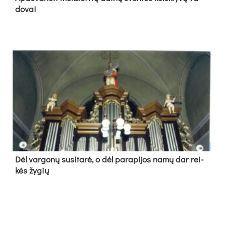
do­vai
Dėl var­go­nų su­si­ta­rė, o dėl pa­ra­pi­jos na­mų dar rei­
kės žy­gių