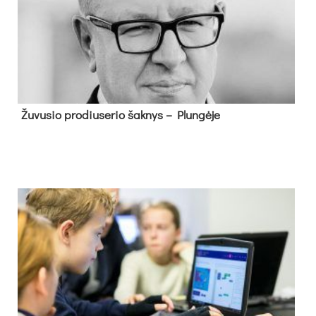
Žu­vu­sio pro­diu­se­rio šak­nys – Plun­gė­je