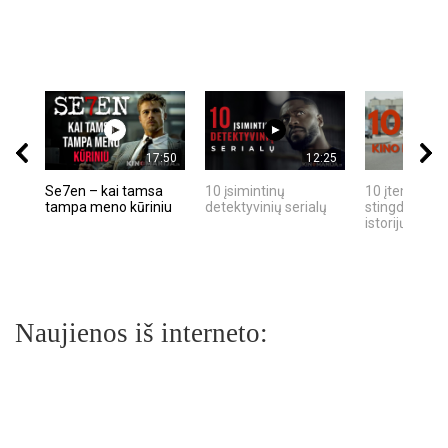
17:50
12:25
Se7en – kai tamsa
10 įsimintinų
10 įtemptų, k
tampa meno kūriniu
detektyvinių serialų
stingdančių k
istorijų
Naujienos iš interneto: