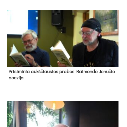
Pri­si­min­ta aukš­čiau­sios pra­bos Rai­mon­do Jo­nu­čio
poe­zi­ja