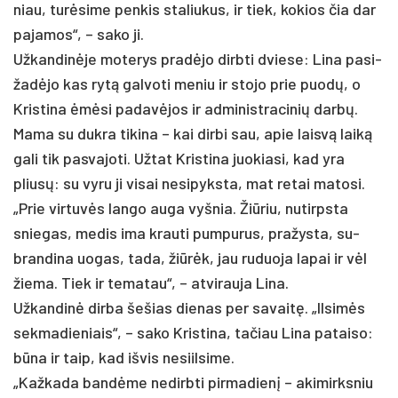
niau, turė­si­me pen­kis sta­liu­kus, ir tiek, ko­kios čia dar
pa­ja­mos“, – sa­ko ji.
Už­kan­dinė­je mo­te­rys pra­dėjo dirb­ti dvie­se: Li­na pa­si­
žadė­jo kas rytą gal­vo­ti me­niu ir sto­jo prie puodų, o
Kris­ti­na ėmėsi pa­davė­jos ir ad­mi­nist­ra­ci­nių darbų.
Ma­ma su duk­ra ti­ki­na – kai dir­bi sau, apie laisvą laiką
ga­li tik pa­sva­jo­ti. Už­tat Kris­ti­na juo­kia­si, kad yra
pliusų: su vy­ru ji vi­sai ne­si­pyks­ta, mat re­tai ma­to­si.
„Prie vir­tuvės lan­go au­ga vyš­nia. Žiū­riu, nu­tirps­ta
snie­gas, me­dis ima krau­ti pum­pu­rus, pra­žys­ta, su­
bran­di­na uo­gas, ta­da, žiūrėk, jau ru­duo­ja la­pai ir vėl
žie­ma. Tiek ir te­ma­tau“, – at­vi­rau­ja Li­na.
Už­kan­dinė dir­ba še­šias die­nas per sa­vaitę. „Il­simės
sek­ma­die­niais“, – sa­ko Kris­ti­na, ta­čiau Li­na pa­tai­so:
būna ir taip, kad iš­vis ne­siil­si­me.
„Kaž­ka­da bandė­me ne­dirb­ti pir­ma­dienį – aki­mirks­niu