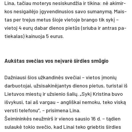
Li­na, ta­čiau mo­te­rys ne­si­skund­žia ir ti­ki­na: nė aki­mir­
kos ne­si­gailė­jo įgy­ven­di­nu­sios sa­vo su­ma­nymą. Mais­
tas per tre­jus me­tus šio­je vie­to­je bran­go tik sykį –
vie­toj 4 eurų da­bar die­nos pietūs (sriu­ba ir ant­ras pa­
tie­ka­las) kai­nuo­ja 5 eu­rus.
Aukš­tas sve­čias vos ne­įvarė šir­dies smūgio
Daž­niau­si šios už­kan­dinės sve­čiai – vie­tos įmo­nių
dar­buo­to­jai, už­si­sa­kinė­jan­tys die­nos pie­tus, tu­ris­tai iš
Lie­tu­vos miestų ir už­sie­nio ša­lių. „Sykį Kris­ti­na bu­vo
iš­vy­ku­si, tai aš var­gau – ang­liš­kai ne­mo­ku, te­ko viską
vers­ti te­le­fo­nu“, – pri­si­me­na Li­na.
Šei­mi­ninkės neuž­mirš ir vie­nos sau­sio 16 d. – tądien
su­laukė to­kio sve­čio, kad Li­nai te­ko grieb­tis šir­dies