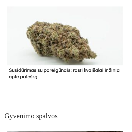
Su­si­dū­ri­mas su pa­rei­gū­nais: ras­ti kvai­ša­lai ir ži­nia
apie paieš­ką
Gyvenimo spalvos