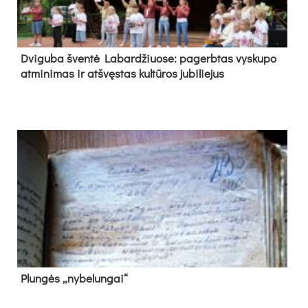
Dvi­gu­ba šven­tė La­bar­džiuo­se: pa­gerb­tas vys­ku­po
at­mi­ni­mas ir at­švęs­tas kul­tū­ros ju­bi­lie­jus
Plun­gės „ny­be­lun­gai“