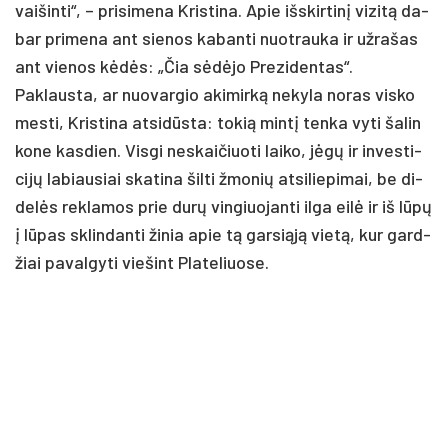
vai­šin­ti“, – pri­si­me­na Kris­ti­na. Apie išs­kir­tinį vi­zitą da­
bar pri­me­na ant sie­nos ka­ban­ti nuo­trau­ka ir už­ra­šas
ant vie­nos kėdės: „Čia sėdėjo Pre­zi­den­tas“.
Pak­laus­ta, ar nuo­var­gio aki­mirką ne­ky­la no­ras vis­ko
mes­ti, Kris­ti­na at­si­dūsta: to­kią mintį ten­ka vy­ti ša­lin
ko­ne kas­dien. Vis­gi ne­skai­čiuo­ti lai­ko, jėgų ir in­ves­ti­
cijų la­biau­siai ska­ti­na šil­ti žmo­nių at­si­lie­pi­mai, be di­
delės rek­la­mos prie durų vin­giuo­jan­ti il­ga eilė ir iš lūpų
į lūpas sklin­dan­ti ži­nia apie tą gar­siąją vietą, kur gard­
žiai pa­val­gy­ti vie­šint Pla­te­liuo­se.