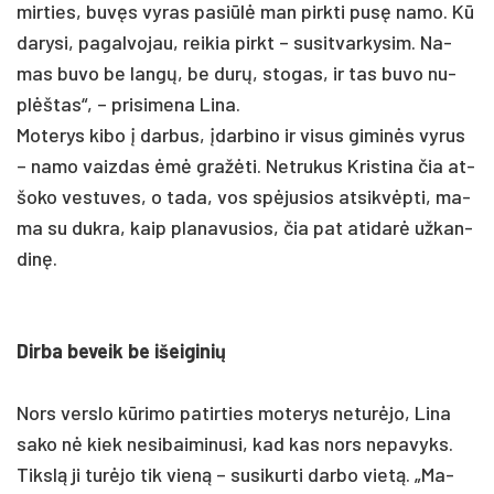
mir­ties, buvęs vy­ras pa­si­ūlė man pirk­ti pusę na­mo. Kū
da­ry­si, pa­gal­vo­jau, rei­kia pirkt – su­si­tvar­ky­sim. Na­
mas bu­vo be langų, be durų, sto­gas, ir tas bu­vo nu­
plėštas“, – pri­si­me­na Li­na.
Mo­te­rys ki­bo į dar­bus, įdar­bi­no ir vi­sus gi­minės vy­rus
– na­mo vaiz­das ėmė gražė­ti. Net­ru­kus Kris­ti­na čia at­
šo­ko ves­tu­ves, o ta­da, vos spėju­sios at­si­kvėpti, ma­
ma su duk­ra, kaip pla­na­vu­sios, čia pat ati­darė už­kan­
dinę.
Dir­ba be­veik be išei­gi­nių
Nors vers­lo kūri­mo pa­tir­ties mo­te­rys ne­turė­jo, Li­na
sa­ko nė kiek ne­si­bai­mi­nu­si, kad kas nors ne­pa­vyks.
Tikslą ji turė­jo tik vieną – su­si­kur­ti dar­bo vietą. „Ma­