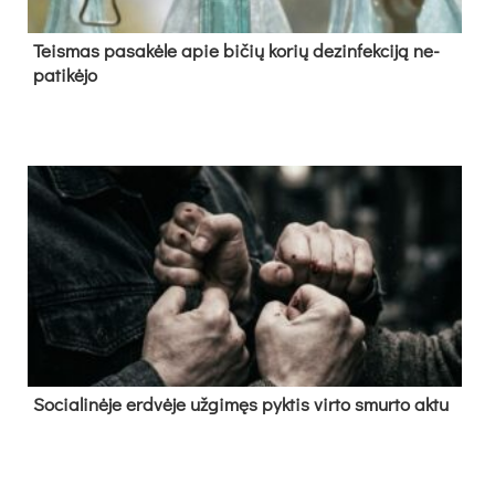
Teis­mas pa­sa­kė­le apie bi­čių ko­rių de­zin­fek­ci­ją ne­
pa­ti­kė­jo
So­cia­li­nė­je erd­vė­je už­gi­męs pyk­tis vir­to smur­to ak­tu