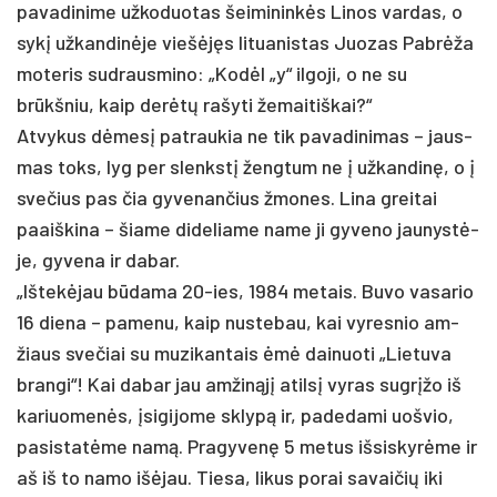
pa­va­di­ni­me už­ko­duo­tas šei­mi­ninkės Li­nos var­das, o
sykį už­kan­dinė­je viešėjęs li­tua­nis­tas Juo­zas Pabrė­ža
mo­te­ris su­draus­mi­no: „Kodėl „y“ il­go­ji, o ne su
brūkšniu, kaip derėtų ra­šy­ti že­mai­tiš­kai?“
At­vy­kus dėmesį pa­trau­kia ne tik pa­va­di­ni­mas – jaus­
mas toks, lyg per slenkstį ženg­tum ne į už­kan­dinę, o į
sve­čius pas čia gy­ve­nan­čius žmo­nes. Li­na grei­tai
paaiš­ki­na – šia­me di­de­lia­me na­me ji gy­ve­no jau­nystė­
je, gy­ve­na ir da­bar.
„Iš­tekė­jau būda­ma 20-ies, 1984 me­tais. Bu­vo va­sa­rio
16 die­na – pa­me­nu, kaip nu­ste­bau, kai vy­res­nio am­
žiaus sve­čiai su mu­zi­kan­tais ėmė dai­nuo­ti „Lie­tu­va
bran­gi“! Kai da­bar jau am­žinąjį atilsį vy­ras su­grįžo iš
ka­riuo­menės, įsi­gi­jo­me sklypą ir, pa­de­da­mi uoš­vio,
pa­si­statė­me namą. Pra­gy­venę 5 me­tus iš­sis­kyrė­me ir
aš iš to na­mo išė­jau. Tie­sa, li­kus po­rai sa­vai­čių iki