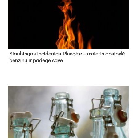
Siau­bin­gas in­ci­den­tas Plun­gė­je – mo­te­ris ap­si­py­lė
ben­zi­nu ir pa­de­gė sa­ve