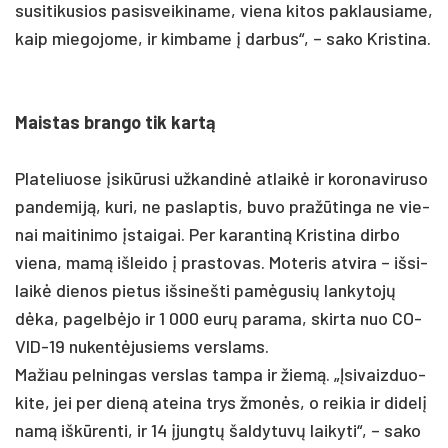
su­si­ti­ku­sios pa­si­svei­ki­na­me, vie­na ki­tos pa­klau­sia­me,
kaip mie­go­jo­me, ir kim­ba­me į dar­bus“, – sa­ko Kris­ti­na.
Mais­tas bran­go tik kartą
Pla­te­liuo­se įsikū­ru­si už­kan­dinė at­laikė ir ko­ro­na­vi­ru­so
pan­de­miją, ku­ri, ne pa­slap­tis, bu­vo pra­žūtin­ga ne vie­
nai mai­ti­ni­mo įstai­gai. Per ka­ran­tiną Kris­ti­na dir­bo
vie­na, mamą iš­lei­do į pra­sto­vas. Mo­te­ris at­vi­ra – iš­si­
laikė die­nos pie­tus iš­si­neš­ti pamė­gu­sių lan­ky­tojų
dėka, pa­gelbė­jo ir 1 000 eurų pa­ra­ma, skir­ta nuo CO­
VID-19 nu­kentė­ju­siems vers­lams.
Ma­žiau pel­nin­gas vers­las tam­pa ir žiemą. „Įsi­vaiz­duo­
ki­te, jei per dieną atei­na trys žmonės, o rei­kia ir di­delį
namą iškū­ren­ti, ir 14 įjungtų šal­dy­tuvų lai­ky­ti“, – sa­ko