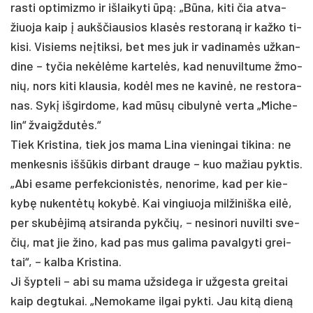
ras­ti op­ti­miz­mo ir iš­lai­ky­ti ūpą: „Būna, ki­ti čia at­va­
žiuo­ja kaip į aukš­čiau­sios klasės res­to­raną ir kaž­ko ti­
ki­si. Vi­siems ne­įtik­si, bet mes juk ir va­di­namės už­kan­
di­ne – ty­čia ne­kėlėme kar­telės, kad ne­nu­vil­tu­me žmo­
nių, nors ki­ti klau­sia, kodėl mes ne ka­vinė, ne res­to­ra­
nas. Sykį iš­gir­do­me, kad mūsų ci­bu­lynė ver­ta „Mi­che­
lin“ žvaigž­dutės.“
Tiek Kris­ti­na, tiek jos ma­ma Li­na vie­nin­gai ti­ki­na: ne
men­kes­nis iššū­kis dir­bant drau­ge – kuo ma­žiau pyk­tis.
„Abi esa­me per­fek­cio­nistės, ne­no­ri­me, kad per kie­
kybę nu­kentėtų ko­kybė. Kai vin­giuo­ja mil­ži­niš­ka eilė,
per skubė­jimą at­si­ran­da pyk­čių, – ne­si­no­ri nu­vil­ti sve­
čių, mat jie ži­no, kad pas mus ga­li­ma pa­val­gy­ti grei­
tai“, – kal­ba Kris­ti­na.
Ji šyp­te­li – abi su ma­ma už­si­de­ga ir už­ges­ta grei­tai
kaip deg­tu­kai. „Ne­mo­ka­me il­gai pyk­ti. Jau kitą dieną