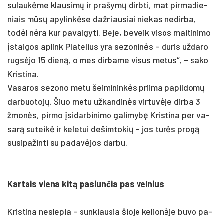
su­laukė­me klau­simų ir pra­šymų dirb­ti, mat pir­ma­die­
niais mūsų apy­linkė­se daž­niau­siai nie­kas ne­dir­ba,
todėl nėra kur pa­val­gy­ti. Be­je, be­veik vi­sos mai­ti­ni­mo
įstai­gos ap­link Pla­te­lius yra se­zo­ninės – du­ris už­da­ro
rugsė­jo 15 dieną, o mes dir­ba­me vi­sus me­tus“, – sa­ko
Kris­ti­na.
Va­sa­ros se­zo­no me­tu šei­mi­ninkės prii­ma pa­pil­domų
dar­buo­tojų. Šiuo me­tu už­kan­dinės vir­tuvė­je dir­ba 3
žmonės, pir­mo įsi­dar­bi­ni­mo ga­li­mybę Kris­ti­na per va­
sarą su­teikė ir ke­le­tui de­šim­to­kių – jos turės pro­gą
su­si­pa­žin­ti su pa­davė­jos dar­bu.
Kar­tais vie­na kitą pa­siun­čia pas vel­nius
Kris­ti­na ne­sle­pia – sun­kiau­sia šio­je ke­lionė­je bu­vo pa­