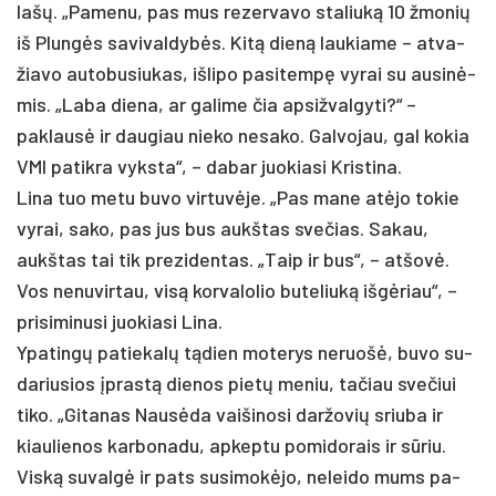
lašų. „Pa­me­nu, pas mus re­zer­va­vo sta­liuką 10 žmo­nių
iš Plungės sa­vi­val­dybės. Kitą dieną lau­kia­me – at­va­
žia­vo au­to­bu­siu­kas, iš­li­po pa­si­tempę vy­rai su au­sinė­
mis. „La­ba die­na, ar ga­li­me čia ap­si­žval­gy­ti?“ –
pa­klausė ir dau­giau nie­ko ne­sa­ko. Gal­vo­jau, gal ko­kia
VMI pa­tik­ra vyks­ta“, – da­bar juo­kia­si Kris­ti­na.
Li­na tuo me­tu bu­vo vir­tuvė­je. „Pas ma­ne at­ėjo to­kie
vy­rai, sa­ko, pas jus bus aukš­tas sve­čias. Sa­kau,
aukš­tas tai tik pre­zi­den­tas. „Taip ir bus“, – at­šovė.
Vos ne­nu­vir­tau, visą kor­va­lo­lio bu­te­liuką išgė­riau“, –
pri­si­mi­nu­si juo­kia­si Li­na.
Ypa­tingų pa­tie­kalų tądien mo­te­rys ne­ruošė, bu­vo su­
da­riu­sios įprastą die­nos pietų me­niu, ta­čiau sve­čiui
ti­ko. „Gi­ta­nas Nausė­da vai­ši­no­si dar­žo­vių sriu­ba ir
kiau­lie­nos kar­bo­na­du, ap­kep­tu po­mi­do­rais ir sūriu.
Viską su­valgė ir pa­ts su­si­mokė­jo, ne­lei­do mums pa­