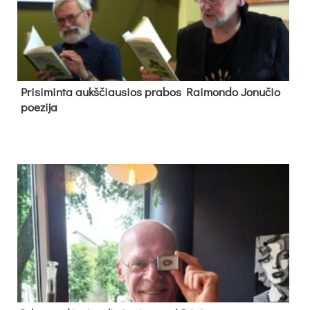
Pri­si­min­ta aukš­čiau­sios pra­bos Rai­mon­do Jo­nu­čio
poe­zi­ja