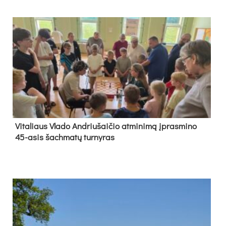
Vi­ta­liaus Vla­do And­riu­šai­čio at­mi­ni­mą įpras­mi­no
45-asis šach­ma­tų tur­ny­ras