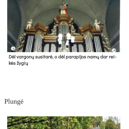
Dėl var­go­nų su­si­ta­rė, o dėl pa­ra­pi­jos na­mų dar rei­
kės žy­gių
Plungė