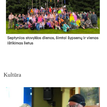
Sep­ty­nios sto­vyk­los die­nos, šim­tai šyp­se­nų ir vie­nas
iš­ti­ki­mas lie­tus
Kultūra