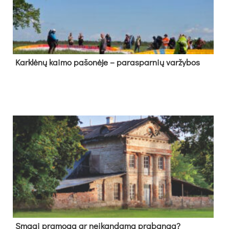
Kark­lė­nų kai­mo pa­šo­nė­je – pa­ras­par­nių var­žy­bos
Sma­gi pra­mo­ga ar neį­kan­da­ma pra­ban­ga?