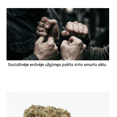
So­cia­li­nė­je erd­vė­je už­gi­męs pyk­tis vir­to smur­to ak­tu