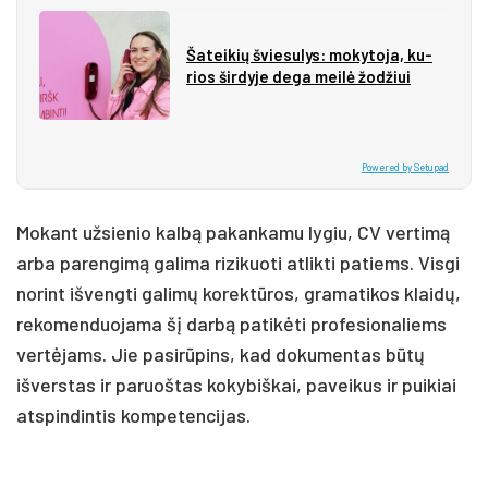
Ša­tei­kių švie­su­lys: mo­ky­to­ja, ku­
rios šir­dy­je de­ga mei­lė žo­džiui
Powered by Setupad
Mokant užsienio kalbą pakankamu lygiu, CV vertimą
arba parengimą galima rizikuoti atlikti patiems. Visgi
norint išvengti galimų korektūros, gramatikos klaidų,
rekomenduojama šį darbą patikėti profesionaliems
vertėjams. Jie pasirūpins, kad dokumentas būtų
išverstas ir paruoštas kokybiškai, paveikus ir puikiai
atspindintis kompetencijas.