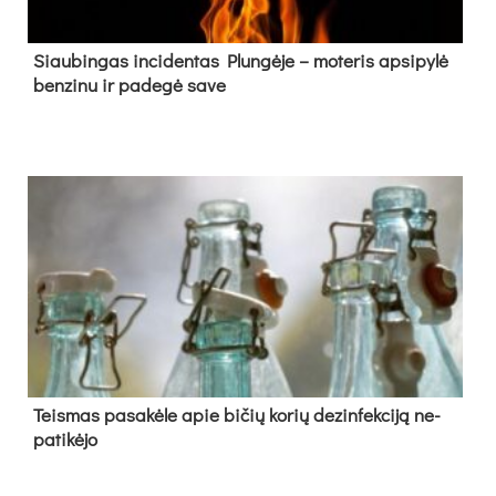
Siau­bin­gas in­ci­den­tas Plun­gė­je – mo­te­ris ap­si­py­lė
ben­zi­nu ir pa­de­gė sa­ve
Teis­mas pa­sa­kė­le apie bi­čių ko­rių de­zin­fek­ci­ją ne­
pa­ti­kė­jo