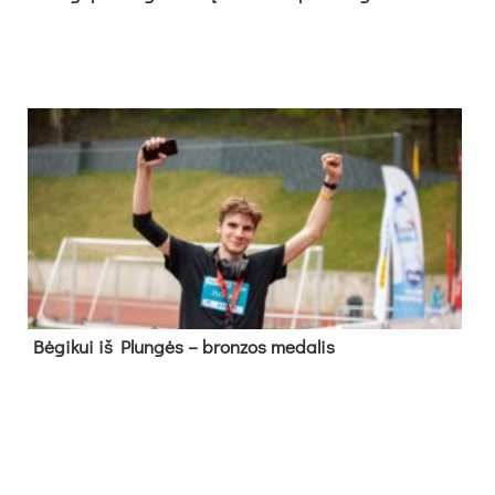
Bė­gi­kui iš Plun­gės – bron­zos me­da­lis