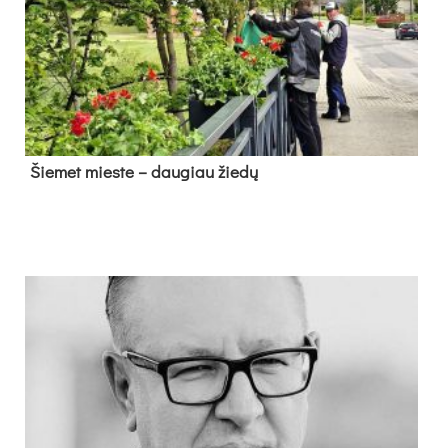
Šie­met mies­te – dau­giau žie­dų