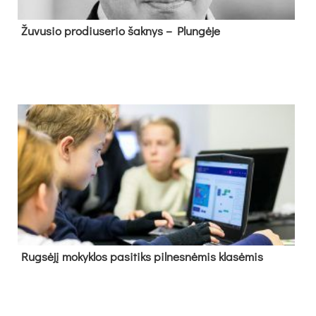
Žu­vu­sio pro­diu­se­rio šak­nys – Plun­gė­je
Rug­sė­jį mo­kyk­los pa­si­tiks pil­nes­nė­mis kla­sė­mis