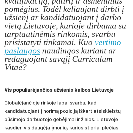
kvalifikaciją, patirtį ir asmeninius
pomėgius. Todėl keliaujant dirbti į
užsienį ar kandidatuojant į darbo
vietą Lietuvoje, kurioje dirbama su
tarptautinėmis rinkomis, svarbu
prisistatyti tinkamai. Kuo
vertimo
paslaugos
naudingos kuriant ar
redaguojant savąjį Curriculum
Vitae?
Vis populiarėjančios užsienio kalbos Lietuvoje
Globalėjančioje rinkoje labai svarbu, kad
kandidatuojant į norimą poziciją iškart atsiskleistų
būsimojo darbuotojo gebėjimai ir žinios. Lietuvoje
kasdien vis daugėja įmonių, kurios stipriai plečiasi