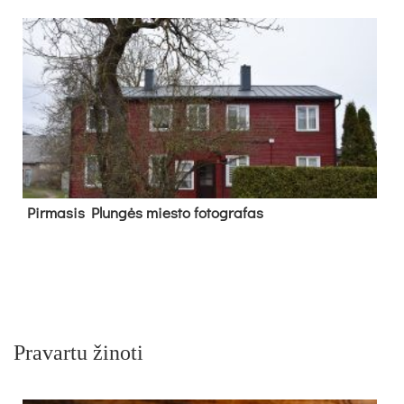
Pir­ma­sis Plun­gės mies­to fo­tog­ra­fas
Pravartu žinoti