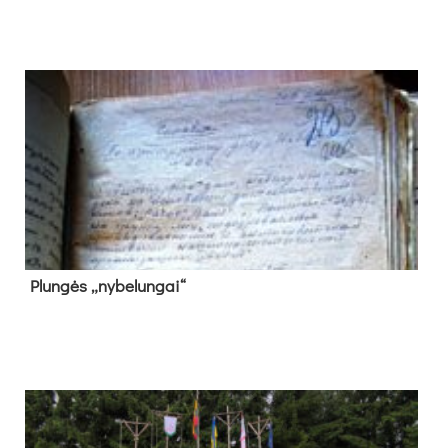
Plun­gės „ny­be­lun­gai“