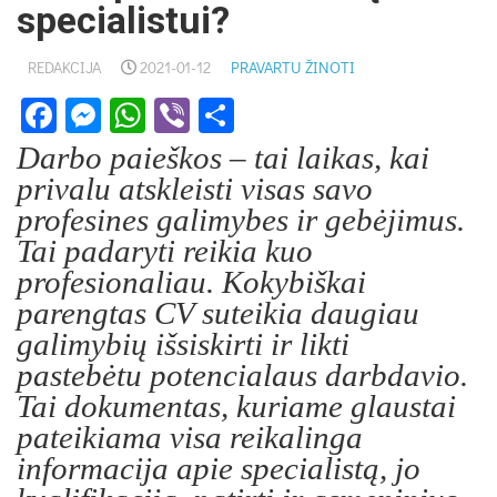
specialistui?
REDAKCIJA
2021-01-12
PRAVARTU ŽINOTI
Facebook
Messenger
WhatsApp
Viber
Share
Darbo paieškos – tai laikas, kai
privalu atskleisti visas savo
profesines galimybes ir gebėjimus.
Tai padaryti reikia kuo
profesionaliau. Kokybiškai
parengtas CV suteikia daugiau
galimybių išsiskirti ir likti
pastebėtu potencialaus darbdavio.
Tai dokumentas, kuriame glaustai
pateikiama visa reikalinga
informacija apie specialistą, jo