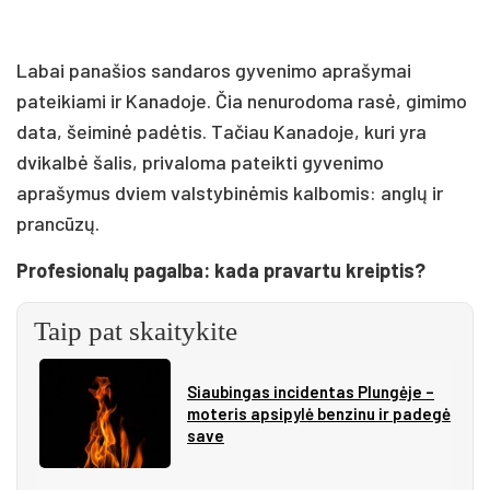
Labai panašios sandaros gyvenimo aprašymai
pateikiami ir Kanadoje. Čia nenurodoma rasė, gimimo
data, šeiminė padėtis. Tačiau Kanadoje, kuri yra
dvikalbė šalis, privaloma pateikti gyvenimo
aprašymus dviem valstybinėmis kalbomis: anglų ir
prancūzų.
Profesionalų pagalba: kada pravartu kreiptis?
Taip pat skaitykite
Siau­bin­gas in­ci­den­tas Plun­gė­je –
mo­te­ris ap­si­py­lė ben­zi­nu ir pa­de­gė
sa­ve