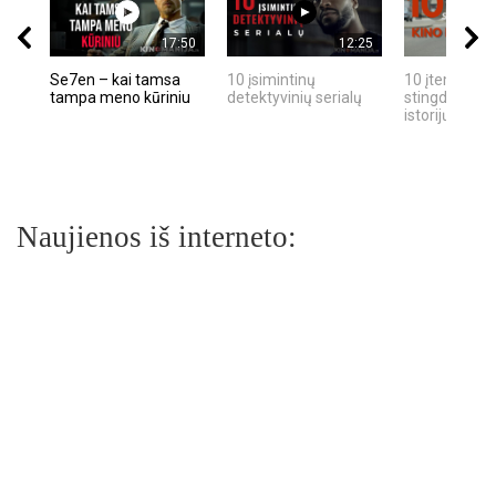
17:50
12:25
Se7en – kai tamsa
10 įsimintinų
10 įtemptų, k
tampa meno kūriniu
detektyvinių serialų
stingdančių k
istorijų
Naujienos iš interneto: