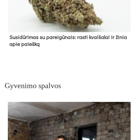
Su­si­dū­ri­mas su pa­rei­gū­nais: ras­ti kvai­ša­lai ir ži­nia
apie paieš­ką
Gyvenimo spalvos