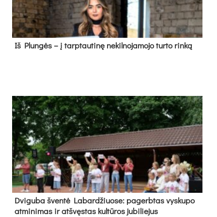
Iš Plungės – į tarptautinę nekilnojamojo turto rinką
Dvi­gu­ba šven­tė La­bar­džiuo­se: pa­gerb­tas vys­ku­po
at­mi­ni­mas ir at­švęs­tas kul­tū­ros ju­bi­lie­jus