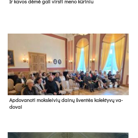
Ir ka­vos dė­mė ga­li virs­ti me­no kū­ri­niu
Ap­do­va­no­ti moks­lei­vių dai­nų šven­tės ko­lek­ty­vų va­
do­vai