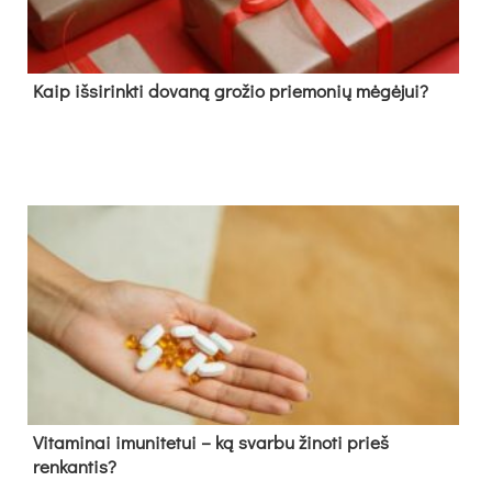
Kaip išsirinkti dovaną grožio priemonių mėgėjui?
Vitaminai imunitetui – ką svarbu žinoti prieš
renkantis?