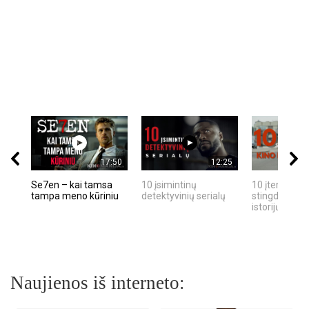
17:50
12:25
Se7en – kai tamsa
10 įsimintinų
10 įtemptų, k
tampa meno kūriniu
detektyvinių serialų
stingdančių k
istorijų
Naujienos iš interneto: