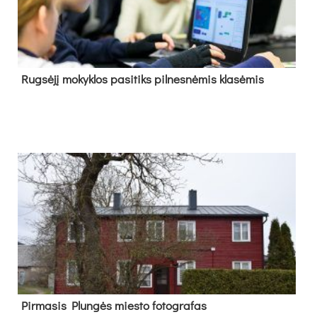
Rug­sė­jį mo­kyk­los pa­si­tiks pil­nes­nė­mis kla­sė­mis
Pir­ma­sis Plun­gės mies­to fo­tog­ra­fas