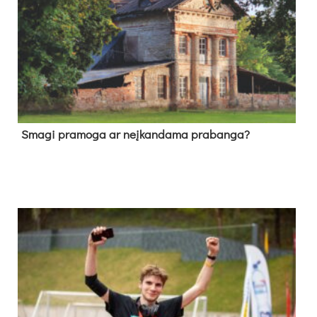
Sma­gi pra­mo­ga ar neį­kan­da­ma pra­ban­ga?