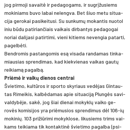
jog pir­mo­ji sa­vaitė ir pe­da­go­gams, ir su­grįžu­siems
mo­ki­niams bu­vo la­bai ne­leng­va. Bet šiuo me­tu si­tua­
ci­ja ge­ro­kai pa­si­kei­tu­si. Su sun­kumų mo­kan­tis nuo­to­l
i­niu būdu pa­ti­rian­čiais vai­kais dir­ban­tys pe­da­go­gai
no­riai da­li­ja­si pa­tir­ti­mi, vie­ni ki­tiems ne­ven­gia pa­tar­ti,
pa­gelbė­ti.
Bend­ro­mis pa­stan­go­mis esą vi­sa­da ran­da­mas tin­ka­
miau­sias spren­di­mas, kad kiek­vie­nas vai­kas gautų
rei­kiamą pa­galbą.
Priėmė ir vaikų die­nos cent­rai
Švie­ti­mo, kultū­ros ir spor­to sky­riaus vedė­jas Gin­tau­
tas Ri­mei­kis, kalbė­da­mas apie si­tua­ciją Plungės sa­vi­
val­dybė­je, sakė, jog šiai die­nai mo­kyklų vai­ko ge­
rovės ko­mi­si­jos yra pri­ėmu­sios spren­di­mus dėl 106-ių
mo­ki­nių. 103 pri­žiū­ri­mi mo­kyk­lo­se, li­ku­siems trims vai­
kams tei­kia­ma tik kon­tak­tinė švie­ti­mo pa­gal­ba (psi­