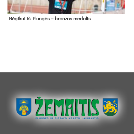
Bė­gi­kui iš Plun­gės – bron­zos me­da­lis