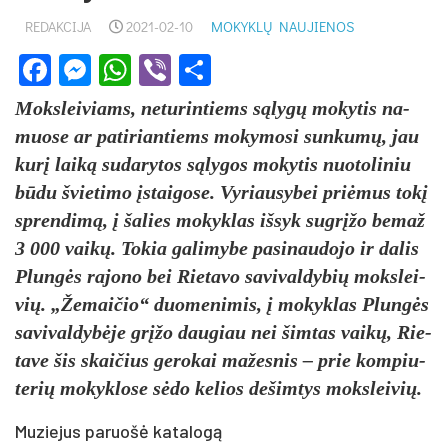
REDAKCIJA
2021-02-10
MOKYKLŲ NAUJIENOS
Facebook
Messenger
WhatsApp
Viber
Share
Moks­lei­viams, ne­tu­rin­tiems sąlygų mo­ky­tis na­
muo­se ar pa­ti­rian­tiems mo­ky­mo­si sun­kumų, jau
kurį laiką su­da­ry­tos sąly­gos mo­ky­tis nuo­to­li­niu
būdu švie­ti­mo įstai­go­se. Vy­riau­sy­bei pri­ėmus tokį
spren­dimą, į ša­lies mo­kyk­las iš­syk su­grįžo be­maž
3 000 vaikų. To­kia ga­li­my­be pa­si­nau­do­jo ir da­lis
Plungės ra­jo­no bei Rie­ta­vo sa­vi­val­dy­bių moks­lei­
vių. „Že­mai­čio“ duo­me­ni­mis, į mo­kyk­las Plungės
sa­vi­val­dybė­je grįžo dau­giau nei šim­tas vaikų, Rie­
ta­ve šis skai­čius ge­ro­kai ma­žes­nis – prie kom­piu­
te­rių mo­kyk­lo­se sėdo ke­lios de­šim­tys moks­lei­vių.
Muziejus paruošė katalogą