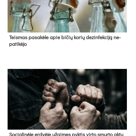
Teis­mas pa­sa­kė­le apie bi­čių ko­rių de­zin­fek­ci­ją ne­
pa­ti­kė­jo
So­cia­li­nė­je erd­vė­je už­gi­męs pyk­tis vir­to smur­to ak­tu