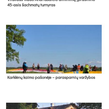
45-asis šach­ma­tų tur­ny­ras
Kark­lė­nų kai­mo pa­šo­nė­je – pa­ras­par­nių var­žy­bos