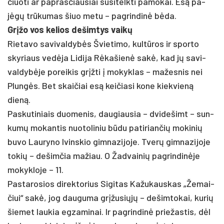
čiuo­ti ar pa­pras­čiau­siai su­si­telk­ti pa­mo­kai. Esą pa­
jėgų trūku­mas šiuo me­tu – pa­grin­dinė bėda.
Grįžo vos ke­lios de­šim­tys vaikų
Rie­ta­vo sa­vi­val­dybės Švie­ti­mo, kultū­ros ir spor­to
sky­riaus vedė­ja Li­di­ja Rėka­šienė sakė, kad jų sa­vi­
val­dybė­je po­rei­kis grįžti į mo­kyk­las – ma­žes­nis nei
Plungės. Bet skai­čiai esą kei­čia­si ko­ne kiek­vieną
dieną.
Pas­ku­ti­niais duo­me­nis, dau­giau­sia – dvi­de­šimt – sun­
kumų mo­kan­tis nuo­to­li­niu būdu pa­ti­rian­čių mo­ki­nių
bu­vo Lau­ry­no Ivins­kio gim­na­zi­jo­je. Tverų gim­na­zi­jo­je
to­kių – de­šim­čia ma­žiau. O Žad­vai­nių pa­grin­dinė­je
mo­kyk­lo­je – 11.
Pas­ta­ro­sios di­rek­to­rius Si­gi­tas Ka­žu­kaus­kas „Že­mai­
čiui“ sakė, jog dau­gu­ma grįžu­siųjų – de­šim­to­kai, ku­rių
šie­met lau­kia eg­za­mi­nai. Ir pa­grin­dinė prie­žas­tis, dėl