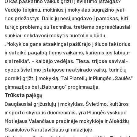
O kas pa­ska­ti­no vai­kus grįžti į švie­ti­mo įstai­gas?
Vedė­jo tei­gi­mu, mo­ki­nius į mo­kyk­las su­grąži­no įvai­
rios prie­žas­tys. Da­lis jų ne­si­jung­da­vo į pa­mo­kas, ki­ti
turė­jo pro­blemų su tech­ni­ka, tre­tiems pa­pras­čiau­siai
sun­kiau sek­da­vo­si mo­ky­tis nuo­to­li­niu būdu.
„Mo­kyk­los ga­na at­sa­kin­gai pa­žiūrė­jo į šiuos fak­to­rius
ir su­teikė pa­galbą tiems vai­kams, ku­riems jos la­biau­
siai rei­kia“, – kalbė­jo vedė­jas. Tie­sa, tri­jo­se sa­vi­val­
dybės švie­ti­mo įstai­go­se neat­si­ra­do vaikų, tu­rin­čių
po­reikį grįžti į mo­kyklą. Tai Pla­te­lių ir Plungės „Saulės“
gim­na­zi­jos bei „Bab­run­go“ pro­gim­na­zi­ja.
Trūksta pa­jėgų
Dau­giau­siai grįžu­siųjų į mo­kyk­las, Švie­ti­mo, kultū­ros
ir spor­to sky­riaus duo­me­ni­mis, yra Plungės vys­ku­po
Mo­tie­jaus Va­lan­čiaus pra­dinė­je mo­kyk­lo­je ir Alsėd­žių
Sta­nis­lo­vo Na­ru­ta­vi­čiaus gim­na­zi­jo­je.