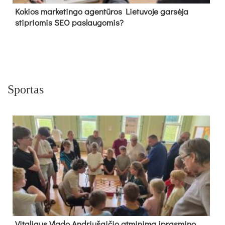
Kokios marketingo agentūros Lietuvoje garsėja
stipriomis SEO paslaugomis?
Sportas
Vi­ta­liaus Vla­do And­riu­šai­čio at­mi­ni­mą įpras­mi­no