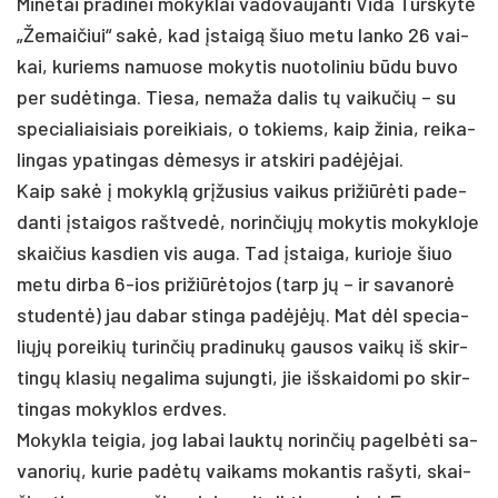
Minė­tai pra­di­nei mo­kyk­lai va­do­vau­jan­ti Vi­da Turs­kytė
„Že­mai­čiui“ sakė, kad įstaigą šiuo me­tu lan­ko 26 vai­
kai, ku­riems na­muo­se mo­ky­tis nuo­to­li­niu būdu bu­vo
per su­dėtin­ga. Tie­sa, ne­ma­ža da­lis tų vai­ku­čių – su
spe­cia­liai­siais po­rei­kiais, o to­kiems, kaip ži­nia, rei­ka­
lin­gas ypa­tin­gas dėme­sys ir at­ski­ri pa­dėjėjai.
Kaip sakė į mo­kyklą grįžu­sius vai­kus pri­žiūrė­ti pa­de­
dan­ti įstai­gos rašt­vedė, no­rin­čiųjų mo­ky­tis mo­kyk­lo­je
skai­čius kas­dien vis au­ga. Tad įstai­ga, ku­rio­je šiuo
me­tu dir­ba 6-ios pri­žiūrė­to­jos (tarp jų – ir sa­va­norė
stu­dentė) jau da­bar stin­ga pa­dėjėjų. Mat dėl spe­cia­
liųjų po­rei­kių tu­rin­čių pra­di­nukų gau­sos vaikų iš skir­
tingų kla­sių ne­ga­li­ma su­jung­ti, jie išs­kai­do­mi po skir­
tin­gas mo­kyk­los erd­ves.
Mo­kyk­la tei­gia, jog la­bai lauktų no­rin­čių pa­gelbė­ti sa­
va­no­rių, ku­rie pa­dėtų vai­kams mo­kan­tis ra­šy­ti, skai­