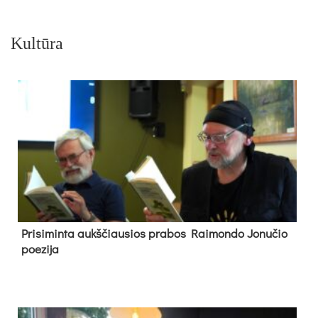
Kultūra
Pri­si­min­ta aukš­čiau­sios pra­bos Rai­mon­do Jo­nu­čio
poe­zi­ja