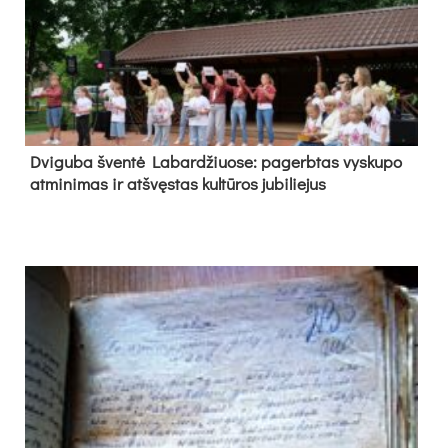
Dvi­gu­ba šven­tė La­bar­džiuo­se: pa­gerb­tas vys­ku­po
at­mi­ni­mas ir at­švęs­tas kul­tū­ros ju­bi­lie­jus