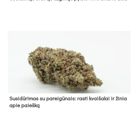
Su­si­dū­ri­mas su pa­rei­gū­nais: ras­ti kvai­ša­lai ir ži­nia
apie paieš­ką