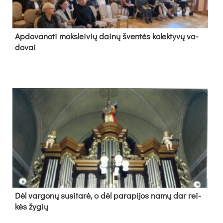
Ap­do­va­no­ti moks­lei­vių dai­nų šven­tės ko­lek­ty­vų va­
do­vai
Dėl var­go­nų su­si­ta­rė, o dėl pa­ra­pi­jos na­mų dar rei­
kės žy­gių