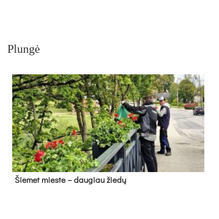
Plungė
Šie­met mies­te – dau­giau žie­dų