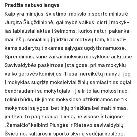
Prad­žia ne­bu­vo leng­va
Kaip yra minė­ju­si švie­ti­mo, moks­lo ir spor­to mi­nistrė
Jur­gi­ta Šiugž­di­nienė, ga­li­mybė vai­kus leis­ti į mo­kyk­
las la­biau­siai ak­tua­li šei­moms, ku­rios ne­tu­ri pa­kan­ka­
mai lėšų, so­cia­li­nių įgūdžių ar mo­tyvų tam, kad vai­
kams su­da­rytų tin­ka­mas sąly­gas ug­dy­tis na­muo­se.
Spren­di­mus, ku­rie vai­kai mo­ky­sis mo­kyk­lo­se ar ki­to­se
Sa­vi­val­dybės pa­skir­to­se įstai­go­se, prii­ma mo­kyklų
vai­ko ge­rovės ko­mi­si­jos. Tie­sa, ne­reikėtų ma­ny­ti, jog
į mo­kyk­las su­grįžę moks­lei­viai ži­nių se­mia­si tie­sio­giai
bend­rau­da­mi su mo­ky­to­jais – jie ir to­liau mo­ko­si nuo­
to­li­niu būdu, tik jiems mo­kyk­lo­se už­tik­ri­na­mos ne tik
mo­ky­mo­si sąly­gos, bet ir jų prie­žiū­ra bei mai­ti­ni­mas,
jei tėvai to pa­gei­dau­ja. Tie­sa, ne vi­so­se įstai­go­se.
„Že­mai­čio“ kal­bin­ti Plungės ir Rie­ta­vo sa­vi­val­dy­bių
Švie­ti­mo, kultū­ros ir spor­to sky­rių vedė­jai ne­slėpė,