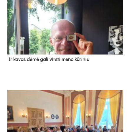
Ir ka­vos dė­mė ga­li virs­ti me­no kū­ri­niu