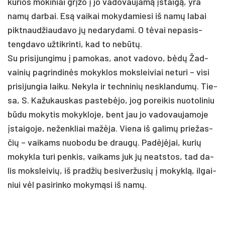
ku­rios mo­ki­niai grįžo į jo va­do­vau­jamą įstaigą, yra
namų dar­bai. Esą vai­kai mo­ky­da­mie­si iš namų la­bai
pikt­naud­žiau­da­vo jų ne­da­ry­da­mi. O tėvai ne­pa­sis­
teng­da­vo už­tik­rin­ti, kad to ne­būtų.
Su pri­si­jun­gi­mu į pa­mo­kas, anot va­do­vo, bėdų Žad­
vai­nių pa­grin­dinės mo­kyk­los moks­lei­viai ne­tu­ri – vi­si
pri­si­jun­gia lai­ku. Ne­ky­la ir tech­ni­nių ne­sklan­dumų. Tie­
sa, S. Ka­žu­kaus­kas pa­stebė­jo, jog po­rei­kis nuo­to­li­niu
būdu mo­ky­tis mo­kyk­lo­je, bent jau jo va­do­vau­ja­mo­je
įstai­go­je, ne­ženk­liai mažė­ja. Vie­na iš ga­limų prie­žas­
čių – vai­kams nuo­bo­du be draugų. Padėjė­jai, ku­rių
mo­kyk­la tu­ri pen­kis, vai­kams juk jų neats­tos, tad da­
lis moks­lei­vių, iš pra­džių be­si­ver­žu­sių į mo­kyklą, il­gai­
niui vėl pa­si­rin­ko mo­kymą­si iš namų.