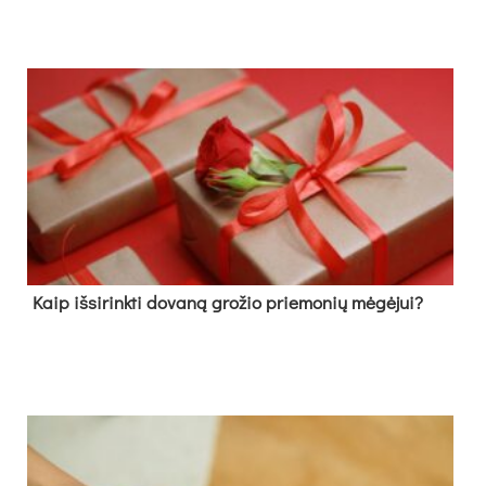
Kaip išsirinkti dovaną grožio priemonių mėgėjui?