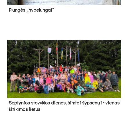
Plun­gės „ny­be­lun­gai“
Sep­ty­nios sto­vyk­los die­nos, šim­tai šyp­se­nų ir vie­nas
iš­ti­ki­mas lie­tus