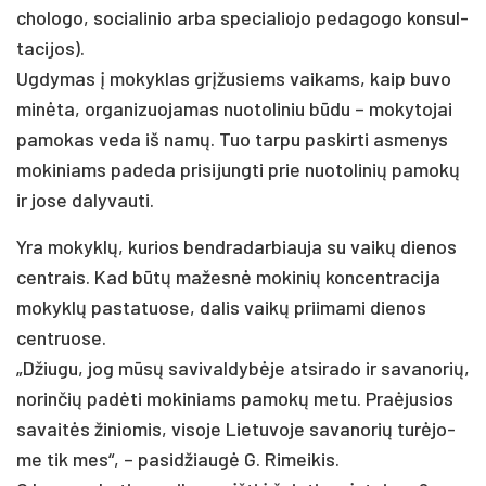
cho­lo­go, so­cia­li­nio ar­ba spe­cia­lio­jo pe­da­go­go kon­sul­
ta­ci­jos).
Ug­dy­mas į mo­kyk­las grįžu­siems vai­kams, kaip bu­vo
minė­ta, or­ga­ni­zuo­ja­mas nuo­to­li­niu būdu – mo­ky­to­jai
pa­mo­kas ve­da iš namų. Tuo tar­pu pa­skir­ti as­me­nys
mo­ki­niams pa­de­da pri­si­jung­ti prie nuo­to­li­nių pa­mokų
ir jo­se da­ly­vau­ti.
Yra mo­kyklų, ku­rios bend­ra­dar­biau­ja su vaikų die­nos
cent­rais. Kad būtų ma­žesnė mo­ki­nių kon­cent­ra­ci­ja
mo­kyklų pasta­tuo­se, da­lis vaikų prii­ma­mi die­nos
cent­ruo­se.
„Džiu­gu, jog mūsų sa­vi­val­dybė­je at­si­ra­do ir sa­va­no­rių,
no­rin­čių pa­dėti mo­ki­niams pa­mokų me­tu. Praė­ju­sios
sa­vaitės ži­nio­mis, vi­so­je Lie­tu­vo­je sa­va­no­rių turė­jo­
me tik mes“, – pa­si­džiaugė G. Ri­mei­kis.