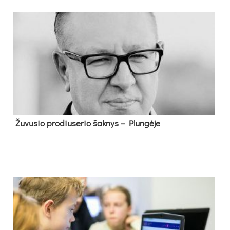
Žu­vu­sio pro­diu­se­rio šak­nys – Plun­gė­je