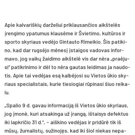
Apie kal­va­riš­kių dar­že­liui pri­klau­san­čios aikš­te­lės
įren­gi­mo ypa­tu­mus klau­sė­me ir Švie­ti­mo, kul­tū­ros ir
spor­to sky­riaus ve­dė­jo Gin­tau­to Ri­mei­kio. Šis pa­ti­ki­
no, kad dar rug­sė­jo mė­ne­sį įstai­gos va­do­vas in­for­
ma­vo, jog vai­kų žai­di­mo aikš­te­lė vis dar nė­ra „praė­ju­
si“ pa­tik­ri­ni­mo ir dėl to nė­ra gau­tas lei­di­mas ja nau­do­
tis. Apie tai ve­dė­jas esą kal­bė­jo­si su Vie­tos ūkio sky­
riaus spe­cia­lis­tais, ku­rie tie­sio­giai rū­pi­na­si šiuo rei­ka­
lu.
„Spa­lio 9 d. ga­vau in­for­ma­ci­ją iš Vie­tos ūkio sky­riaus,
jog įmo­nė, ku­ri at­sa­kin­ga už įran­gą, iš­tai­sys de­fek­tus
iki lapk­ri­čio 31 d.“, – aiš­ki­no ve­dė­jas ir pri­dū­rė tik iš
mū­sų, žur­na­lis­tų, su­ži­no­jęs, kad iki šiol nie­kas ne­pa­