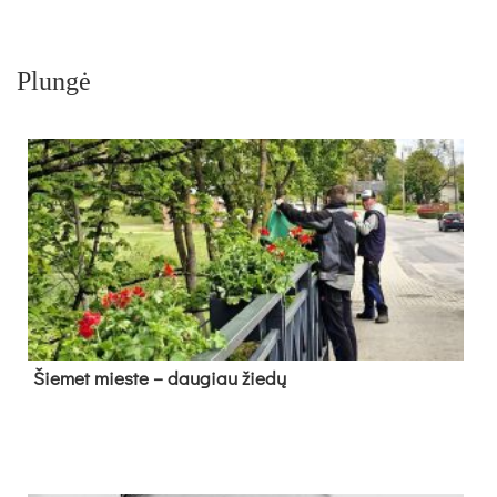
Plungė
Šie­met mies­te – dau­giau žie­dų