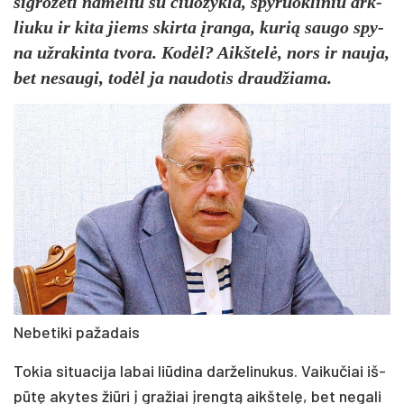
si­gro­žė­ti na­me­liu su čiuo­žyk­la, spy­ruok­li­niu ark­
liu­ku ir ki­ta jiems skir­ta įran­ga, ku­rią sau­go spy­
na už­ra­kin­ta tvo­ra. Ko­dėl? Aikš­te­lė, nors ir nau­ja,
bet ne­sau­gi, to­dėl ja nau­do­tis drau­džia­ma.
Ne­be­ti­ki pa­ža­dais
To­kia si­tua­ci­ja la­bai liū­di­na dar­že­li­nu­kus. Vai­ku­čiai iš­
pū­tę aky­tes žiū­ri į gra­žiai įreng­tą aikš­te­lę, bet ne­ga­li