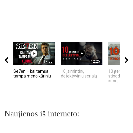
17:50
12:25
Se7en – kai tamsa
10 įsimintinų
10 įtemptų, k
tampa meno kūriniu
detektyvinių serialų
stingdančių k
istorijų
Naujienos iš interneto: