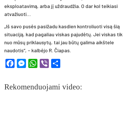
eksp­loa­ta­vi­mą, ar­ba jį už­drau­džia. O dar kol tei­kia­si
at­va­žiuo­ti…
„Iš sa­vo pu­sės pa­si­ža­du kas­dien kont­ro­liuo­ti vi­są šią
si­tua­ci­ją, kad pa­ga­liau vis­kas pa­ju­dė­tų. Jei vis­kas tik
nuo mū­sų pri­klau­sy­tų, tai jau bū­tų ga­li­ma aikš­te­le
nau­do­tis“, – kal­bė­jo R. Čia­pas.
Facebook
Messenger
WhatsApp
Viber
Share
Rekomenduojami video: