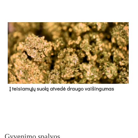
Į tei­sia­mų­jų suo­lą at­ve­dė drau­go vai­šin­gu­mas
Gyvenimo spalvos