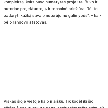
komp­lek­są, koks bu­vo nu­ma­ty­tas pro­jek­te. Bu­vo ir
au­to­ri­nė pro­jek­tuo­to­jų, ir tech­ni­nė prie­žiū­ra. Dėl to
pa­da­ry­ti kaž­ką sa­vaip ne­tu­rė­jo­me ga­li­my­bės“, – kal­
bė­jo ran­go­vo at­sto­vas.
Vis­kas šio­je vie­to­je kaip ir aiš­ku. Tik ko­dėl iki šiol
aikš­te­lė ne­sut­var­ky­ta pa­gal nau­juo­sius rei­ka­la­vi­mus?