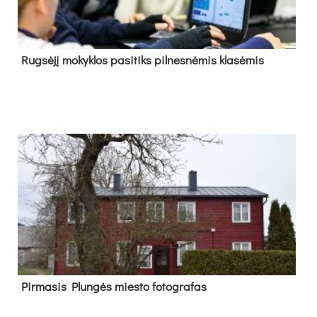
Rug­sė­jį mo­kyk­los pa­si­tiks pil­nes­nė­mis kla­sė­mis
Pir­ma­sis Plun­gės mies­to fo­tog­ra­fas