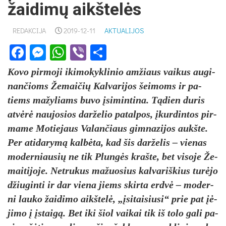
žaidimų aikštelės
REDAKCIJA
2019-12-11
AKTUALIJOS
Facebook
Messenger
WhatsApp
Viber
Share
Ko­vo pir­mo­ji iki­mo­kyk­li­nio am­žiaus vai­kus au­gi­
nan­čioms Že­mai­čių Kal­va­ri­jos šei­moms ir pa­
tiems ma­žy­liams bu­vo įsi­min­ti­na. Tą­dien du­ris
at­vė­rė nau­jo­sios dar­že­lio pa­tal­pos, įkur­din­tos pir­
ma­me Mo­tie­jaus Va­lan­čiaus gim­na­zi­jos aukš­te.
Per ati­da­ry­mą kal­bė­ta, kad šis dar­že­lis – vie­nas
mo­der­niau­sių ne tik Plun­gės kraš­te, bet vi­so­je Že­
mai­ti­jo­je. Net­ru­kus ma­žuo­sius kal­va­riš­kius tu­rė­jo
džiu­gin­ti ir dar vie­na jiems skir­ta erd­vė – mo­der­
ni lau­ko žai­di­mo aikš­te­lė, „įsi­tai­siu­si“ prie pat įė­
ji­mo į įstai­gą. Bet iki šiol vai­kai tik iš to­lo ga­li pa­