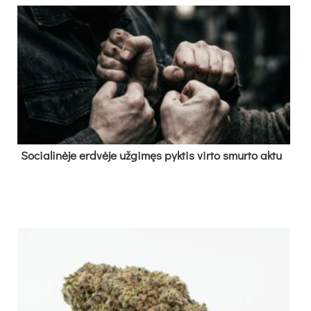
So­cia­li­nė­je erd­vė­je už­gi­męs pyk­tis vir­to smur­to ak­tu