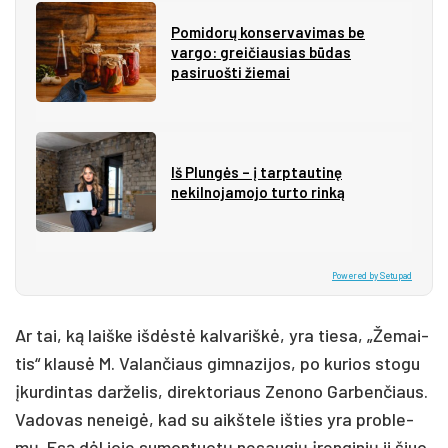
Pomidorų konservavimas be
vargo: greičiausias būdas
pasiruošti žiemai
Iš Plungės – į tarptautinę
nekilnojamojo turto rinką
Powered by Setupad
Ar tai, ką laiš­ke iš­dės­tė kal­va­riš­kė, yra tie­sa, „Že­mai­
tis“ klau­sė M. Va­lan­čiaus gim­na­zi­jos, po ku­rios sto­gu
įkur­din­tas dar­že­lis, di­rek­to­riaus Ze­no­no Gar­ben­čiaus.
Va­do­vas ne­nei­gė, kad su aikš­te­le iš­ties yra pro­ble­
mų. Esą dėl jo­je su­mon­tuo­tų ne­sau­gių įren­gi­nių ji šiuo