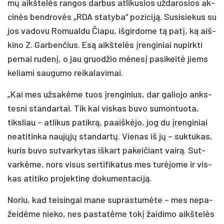
mų aikš­te­lės ran­gos dar­bus at­li­ku­sios už­da­ro­sios ak­
ci­nės bend­ro­vės „RDA sta­ty­ba“ po­zi­ci­ją. Su­si­sie­kus su
jos va­do­vu Ro­mual­du Čia­pu, iš­gir­do­me tą pa­tį, ką aiš­
ki­no Z. Gar­ben­čius. Esą aikš­te­lės įren­gi­niai nu­pirk­ti
per­nai ru­de­nį, o jau gruo­džio mė­ne­sį pa­si­kei­tė jiems
ke­lia­mi sau­gu­mo rei­ka­la­vi­mai.
„Kai mes už­sa­kė­me tuos įren­gi­nius, dar ga­lio­jo anks­
tes­ni stan­dar­tai. Tik kai vis­kas bu­vo su­mon­tuo­ta,
tiks­liau – at­li­kus pa­tik­rą, paaiš­kė­jo, jog du įren­gi­niai
nea­ti­tin­ka nau­jų­jų stan­dar­tų. Vie­nas iš jų – su­ktu­kas,
ku­ris bu­vo su­tvar­ky­tas iš­kart pa­kei­čiant vai­rą. Sut­
var­kė­me, nors vi­sus ser­ti­fi­ka­tus mes tu­rė­jo­me ir vis­
kas ati­ti­ko pro­jek­ti­nę do­ku­men­ta­ci­ją.
No­riu, kad tei­sin­gai ma­ne su­pras­tu­mė­te – mes ne­pa­
žei­dė­me nie­ko, nes pa­sta­tė­me to­kį žai­di­mo aikš­te­lės