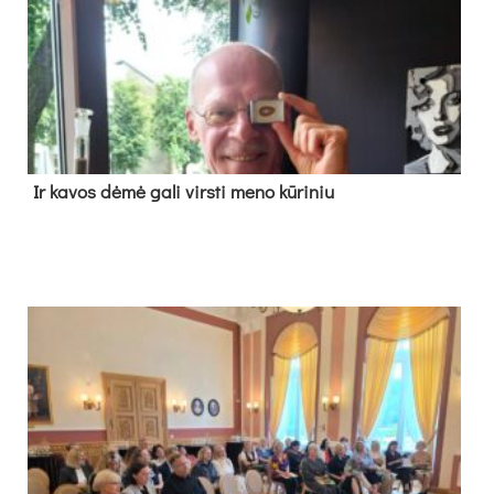
Ir ka­vos dė­mė ga­li virs­ti me­no kū­ri­niu