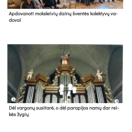
Ap­do­va­no­ti moks­lei­vių dai­nų šven­tės ko­lek­ty­vų va­
do­vai
Dėl var­go­nų su­si­ta­rė, o dėl pa­ra­pi­jos na­mų dar rei­
kės žy­gių