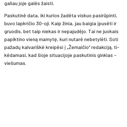
ga­liau jo­je ga­lės žais­ti.
Pas­ku­ti­nė da­ta, iki ku­rios ža­dė­ta vis­kuo pa­si­rū­pin­ti,
bu­vo lapk­ri­čio 30-oji. Kaip ži­nia, jau bai­gia įpu­sė­ti ir
gruo­dis, bet taip nie­kas ir ne­pa­ju­dė­jo. Tai ne juo­kais
pa­pik­ti­no vie­ną ma­my­tę, ku­ri nu­ta­rė ne­be­ty­lė­ti. So­ti
pa­ža­dų kal­va­riš­kė krei­pė­si į „Že­mai­čio“ re­dak­ci­ją, ti­
kė­da­ma­si, kad šio­je si­tua­ci­jo­je pa­sku­ti­nis gink­las –
vie­šu­mas.