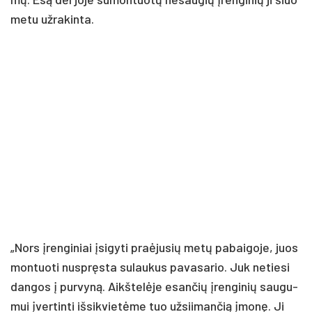
me­tu už­ra­kin­ta.
„Nors įren­gi­niai įsi­gy­ti praė­ju­sių me­tų pa­bai­go­je, juos
mon­tuo­ti nu­spręs­ta su­lau­kus pa­va­sa­rio. Juk ne­tie­si
dan­gos į pur­vy­ną. Aikš­te­lė­je esan­čių įren­gi­nių sau­gu­
mui įver­tin­ti iš­si­kvie­tė­me tuo už­sii­man­čią įmo­nę. Ji