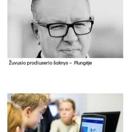
Žu­vu­sio pro­diu­se­rio šak­nys – Plun­gė­je