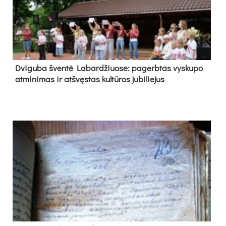
Dvi­gu­ba šven­tė La­bar­džiuo­se: pa­gerb­tas vys­ku­po
at­mi­ni­mas ir at­švęs­tas kul­tū­ros ju­bi­lie­jus