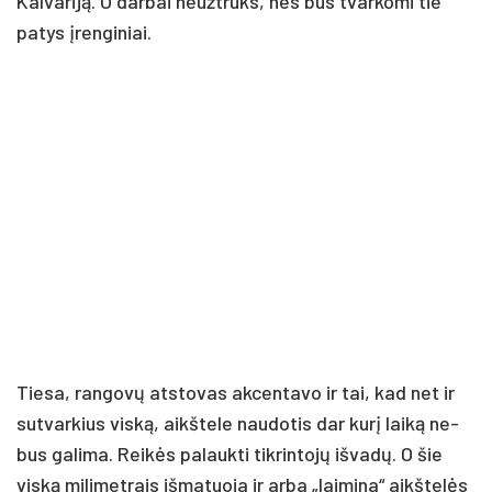
Kal­va­ri­ją. O dar­bai neužt­ruks, nes bus tvar­ko­mi tie
pa­tys įren­gi­niai.
Tie­sa, ran­go­vų at­sto­vas ak­cen­ta­vo ir tai, kad net ir
su­tvar­kius vis­ką, aikš­te­le nau­do­tis dar ku­rį lai­ką ne­
bus ga­li­ma. Rei­kės pa­lauk­ti tik­rin­to­jų iš­va­dų. O šie
vis­ką mi­li­met­rais iš­ma­tuo­ja ir ar­ba „lai­mi­na“ aikš­te­lės