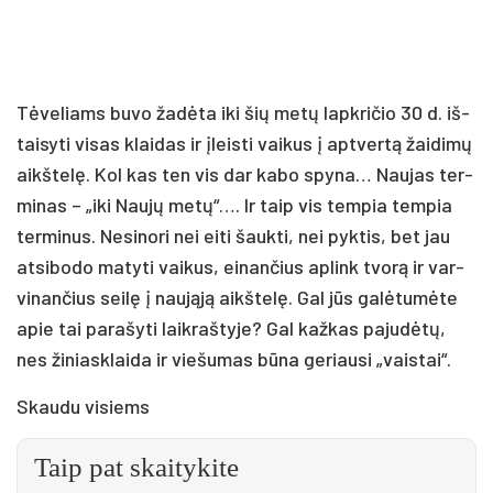
Tė­ve­liams bu­vo ža­dė­ta iki šių me­tų lapk­ri­čio 30 d. iš­
tai­sy­ti vi­sas klai­das ir įleis­ti vai­kus į ap­tver­tą žai­di­mų
aikš­te­lę. Kol kas ten vis dar ka­bo spy­na… Nau­jas ter­
mi­nas – „iki Nau­jų me­tų“…. Ir taip vis tem­pia tem­pia
ter­mi­nus. Ne­si­no­ri nei ei­ti šauk­ti, nei pyk­tis, bet jau
at­si­bo­do ma­ty­ti vai­kus, ei­nan­čius ap­link tvo­rą ir var­
vi­nan­čius sei­lę į nau­ją­ją aikš­te­lę. Gal jūs ga­lė­tu­mė­te
apie tai pa­ra­šy­ti laik­raš­ty­je? Gal kaž­kas pa­ju­dė­tų,
nes ži­niask­lai­da ir vie­šu­mas bū­na ge­riau­si „vais­tai“.
Skau­du vi­siems
Taip pat skaitykite