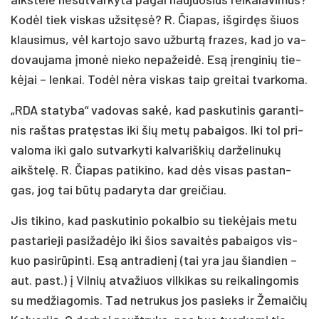
Ko­dėl tiek vis­kas už­si­tę­sė? R. Čia­pas, iš­gir­dęs šiuos
klau­si­mus, vėl kar­to­jo sa­vo už­bur­tą fra­zes, kad jo va­
do­vau­ja­ma įmo­nė nie­ko ne­pa­žei­dė. Esą įren­gi­nių tie­
kė­jai – len­kai. To­dėl nė­ra vis­kas taip grei­tai tvar­ko­ma.
„RDA sta­ty­ba“ va­do­vas sa­kė, kad pa­sku­ti­nis ga­ran­ti­
nis raš­tas pra­tęs­tas iki šių me­tų pa­bai­gos. Iki tol pri­
va­lo­ma iki ga­lo su­tvar­ky­ti kal­va­riš­kių dar­že­li­nu­kų
aikš­te­lę. R. Čia­pas pa­ti­ki­no, kad dės vi­sas pa­stan­
gas, jog tai bū­tų pa­da­ry­ta dar grei­čiau.
Jis ti­ki­no, kad pa­sku­ti­nio po­kal­bio su tie­kė­jais me­tu
pa­sta­rie­ji pa­si­ža­dė­jo iki šios sa­vai­tės pa­bai­gos vis­
kuo pa­si­rū­pin­ti. Esą ant­ra­die­nį (tai yra jau šian­dien –
aut. pa­st.) į Vil­nių at­va­žiuos vil­ki­kas su rei­ka­lin­go­mis
su me­džia­go­mis. Tad ne­tru­kus jos pa­sieks ir Že­mai­čių