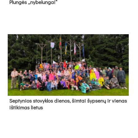
Plun­gės „ny­be­lun­gai“
Sep­ty­nios sto­vyk­los die­nos, šim­tai šyp­se­nų ir vie­nas
iš­ti­ki­mas lie­tus