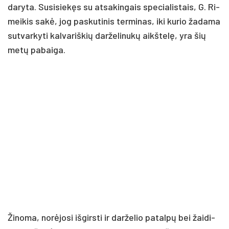
da­ry­ta. Su­si­sie­kęs su at­sa­kin­gais spe­cia­lis­tais, G. Ri­
mei­kis sa­kė, jog pa­sku­ti­nis ter­mi­nas, iki ku­rio ža­da­ma
su­tvar­ky­ti kal­va­riš­kių dar­že­li­nu­kų aikš­te­lę, yra šių
me­tų pa­bai­ga.
Ži­no­ma, no­rė­jo­si iš­girs­ti ir dar­že­lio pa­tal­pų bei žai­di­