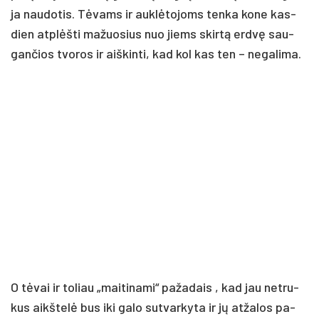
ja nau­do­tis. Tė­vams ir auk­lė­to­joms ten­ka ko­ne kas­
dien at­plėš­ti ma­žuo­sius nuo jiems skir­tą erd­vę sau­
gan­čios tvo­ros ir aiš­kin­ti, kad kol kas ten – ne­ga­li­ma.
O tė­vai ir to­liau „mai­ti­na­mi“ pa­ža­dais , kad jau ne­tru­
kus aikš­te­lė bus iki ga­lo su­tvar­ky­ta ir jų at­ža­los pa­