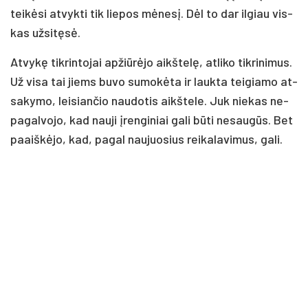
tei­kė­si at­vyk­ti tik lie­pos mė­ne­sį. Dėl to dar il­giau vis­
kas už­si­tę­sė.
At­vy­kę tik­rin­to­jai ap­žiū­rė­jo aikš­te­lę, at­li­ko tik­ri­ni­mus.
Už vi­sa tai jiems bu­vo su­mo­kė­ta ir lauk­ta tei­gia­mo at­
sa­ky­mo, lei­sian­čio nau­do­tis aikš­te­le. Juk nie­kas ne­
pa­gal­vo­jo, kad nau­ji įren­gi­niai ga­li bū­ti ne­sau­gūs. Bet
paaiš­kė­jo, kad, pa­gal nau­juo­sius rei­ka­la­vi­mus, ga­li.