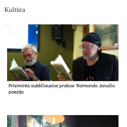
Kultūra
Pri­si­min­ta aukš­čiau­sios pra­bos Rai­mon­do Jo­nu­čio
poe­zi­ja