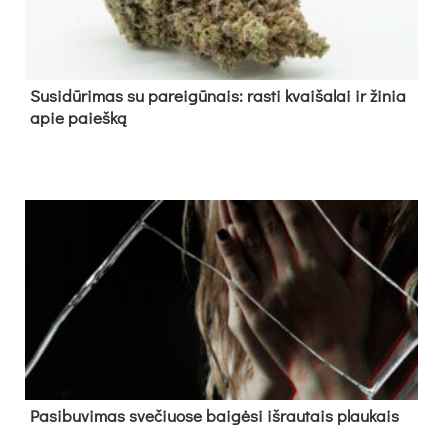
Su­si­dū­ri­mas su pa­rei­gū­nais: ras­ti kvai­ša­lai ir ži­nia
apie paieš­ką
Pa­si­bu­vi­mas sve­čiuo­se bai­gė­si iš­rau­tais plau­kais