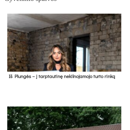
Iš Plungės – į tarptautinę nekilnojamojo turto rinką