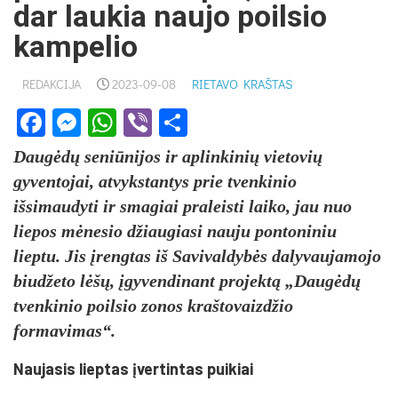
dar laukia naujo poilsio
kampelio
REDAKCIJA
2023-09-08
RIETAVO KRAŠTAS
Facebook
Messenger
WhatsApp
Viber
Share
Daugėdų seniūnijos ir aplinkinių vietovių
gyventojai, atvykstantys prie tvenkinio
išsimaudyti ir smagiai praleisti laiko, jau nuo
liepos mėnesio džiaugiasi nauju pontoniniu
lieptu. Jis įrengtas iš Savivaldybės dalyvaujamojo
biudžeto lėšų, įgyvendinant projektą „Daugėdų
tvenkinio poilsio zonos kraštovaizdžio
formavimas“.
Naujasis lieptas įvertintas puikiai