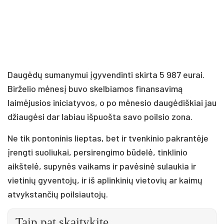
Daugėdų sumanymui įgyvendinti skirta 5 987 eurai.
Birželio mėnesį buvo skelbiamos finansavimą
laimėjusios iniciatyvos, o po mėnesio daugėdiškiai jau
džiaugėsi dar labiau išpuošta savo poilsio zona.
Ne tik pontoninis lieptas, bet ir tvenkinio pakrantėje
įrengti suoliukai, persirengimo būdelė, tinklinio
aikštelė, supynės vaikams ir pavėsinė sulaukia ir
vietinių gyventojų, ir iš aplinkinių vietovių ar kaimų
atvykstančių poilsiautojų.
Taip pat skaitykite