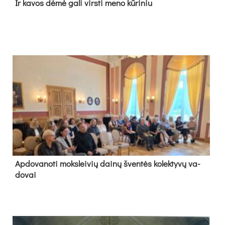
Ir ka­vos dė­mė ga­li virs­ti me­no kū­ri­niu
Ap­do­va­no­ti moks­lei­vių dai­nų šven­tės ko­lek­ty­vų va­
do­vai