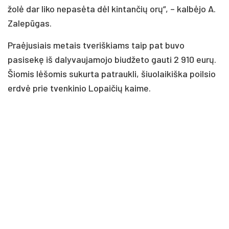
žolė dar liko nepasėta dėl kintančių orų“, – kalbėjo A.
Zalepūgas.
Praėjusiais metais tveriškiams taip pat buvo
pasisekę iš dalyvaujamojo biudžeto gauti 2 910 eurų.
Šiomis lėšomis sukurta patraukli, šiuolaikiška poilsio
erdvė prie tvenkinio Lopaičių kaime.