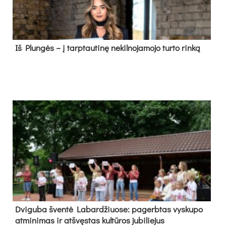
Iš Plungės – į tarptautinę nekilnojamojo turto rinką
Dvi­gu­ba šven­tė La­bar­džiuo­se: pa­gerb­tas vys­ku­po
at­mi­ni­mas ir at­švęs­tas kul­tū­ros ju­bi­lie­jus