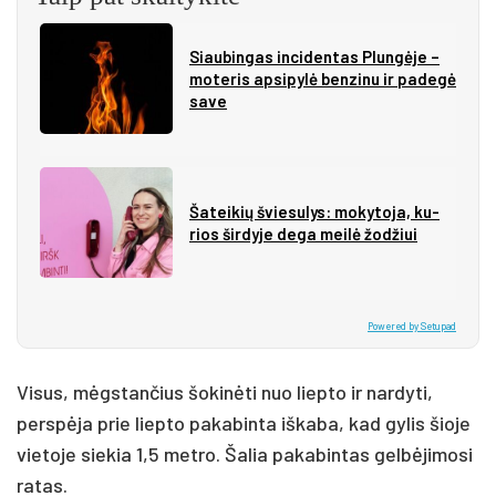
Siau­bin­gas in­ci­den­tas Plun­gė­je –
mo­te­ris ap­si­py­lė ben­zi­nu ir pa­de­gė
sa­ve
Ša­tei­kių švie­su­lys: mo­ky­to­ja, ku­
rios šir­dy­je de­ga mei­lė žo­džiui
Powered by Setupad
Visus, mėgstančius šokinėti nuo liepto ir nardyti,
perspėja prie liepto pakabinta iškaba, kad gylis šioje
vietoje siekia 1,5 metro. Šalia pakabintas gelbėjimosi
ratas.