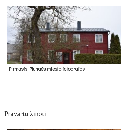
Pir­ma­sis Plun­gės mies­to fo­tog­ra­fas
Pravartu žinoti