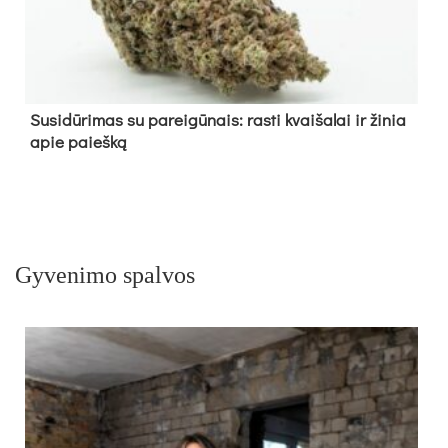
Su­si­dū­ri­mas su pa­rei­gū­nais: ras­ti kvai­ša­lai ir ži­nia
apie paieš­ką
Gyvenimo spalvos