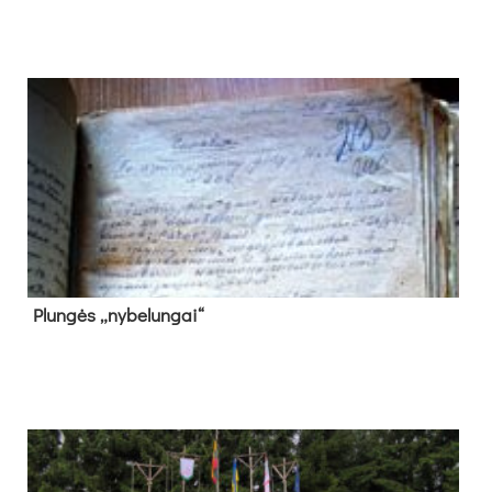
Plun­gės „ny­be­lun­gai“