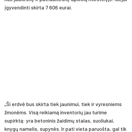
įgyvendinti skirta 7 606 eurai.
„Ši erdvė bus skirta tiek jaunimui, tiek ir vyresniems
žmonėms. Visą reikiamą inventorių jau turime
supirktą: yra betoninis žaidimų stalas, suoliukai,
knygų namelis, supynės. Ir pati vieta paruošta, gal tik