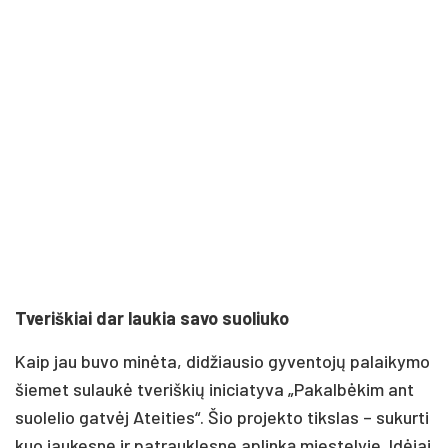
Tveriškiai dar laukia savo suoliuko
Kaip jau buvo minėta, didžiausio gyventojų palaikymo
šiemet sulaukė tveriškių iniciatyva „Pakalbėkim ant
suolelio gatvėj Ateities“. Šio projekto tikslas – sukurti
kuo jaukesnę ir patrauklesnę aplinką miestelyje. Idėjai