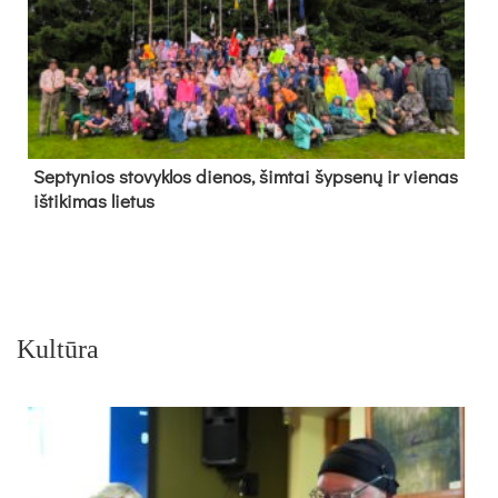
Sep­ty­nios sto­vyk­los die­nos, šim­tai šyp­se­nų ir vie­nas
iš­ti­ki­mas lie­tus
Kultūra