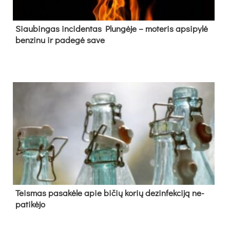
Siau­bin­gas in­ci­den­tas Plun­gė­je – mo­te­ris ap­si­py­lė
ben­zi­nu ir pa­de­gė sa­ve
Teis­mas pa­sa­kė­le apie bi­čių ko­rių de­zin­fek­ci­ją ne­
pa­ti­kė­jo