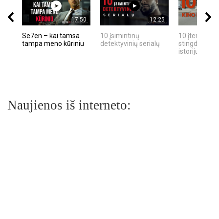
17:50
12:25
Se7en – kai tamsa
10 įsimintinų
10 įtemptų, k
tampa meno kūriniu
detektyvinių serialų
stingdančių k
istorijų
Naujienos iš interneto: