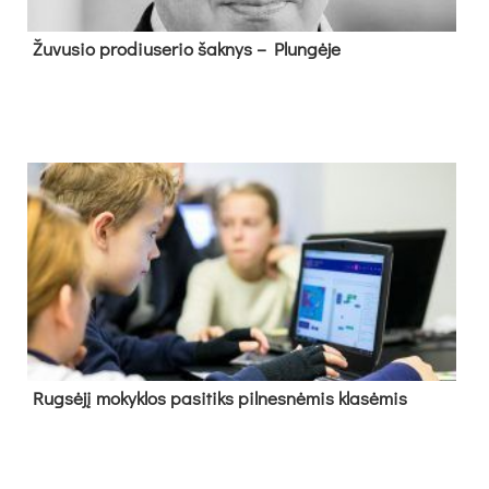
Žu­vu­sio pro­diu­se­rio šak­nys – Plun­gė­je
Rug­sė­jį mo­kyk­los pa­si­tiks pil­nes­nė­mis kla­sė­mis