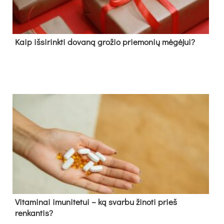
Kaip išsirinkti dovaną grožio priemonių mėgėjui?
Vitaminai imunitetui – ką svarbu žinoti prieš
renkantis?