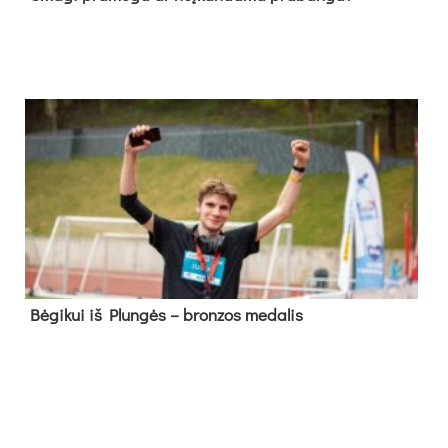
Bė­gi­kui iš Plun­gės – bron­zos me­da­lis