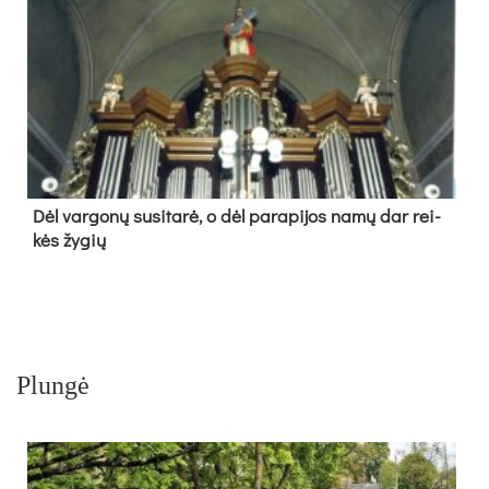
Dėl var­go­nų su­si­ta­rė, o dėl pa­ra­pi­jos na­mų dar rei­
kės žy­gių
Plungė