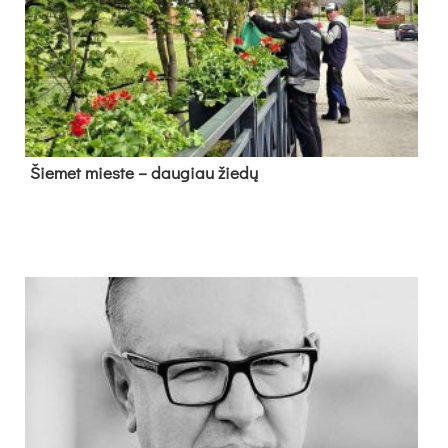
Šie­met mies­te – dau­giau žie­dų