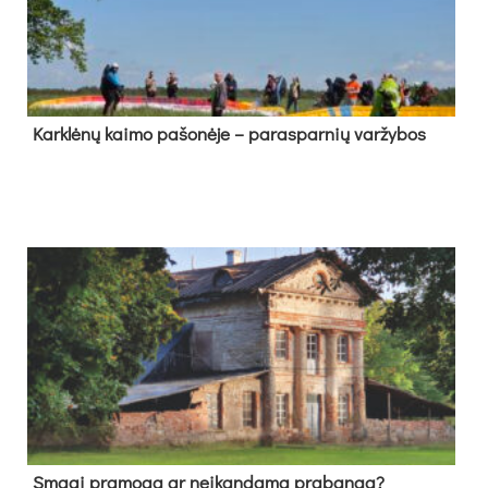
Kark­lė­nų kai­mo pa­šo­nė­je – pa­ras­par­nių var­žy­bos
Sma­gi pra­mo­ga ar neį­kan­da­ma pra­ban­ga?