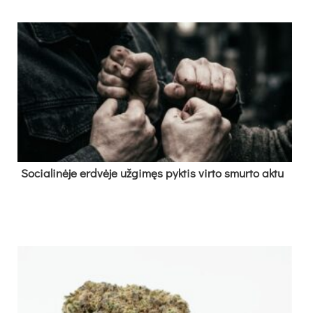
So­cia­li­nė­je erd­vė­je už­gi­męs pyk­tis vir­to smur­to ak­tu