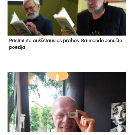
Pri­si­min­ta aukš­čiau­sios pra­bos Rai­mon­do Jo­nu­čio
poe­zi­ja