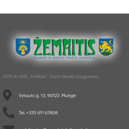
2019 © UAB „Antikva“. Visos teisės saugomos.
Vytauto g. 13, 90123 Plungė
Tel. +370 611 67608