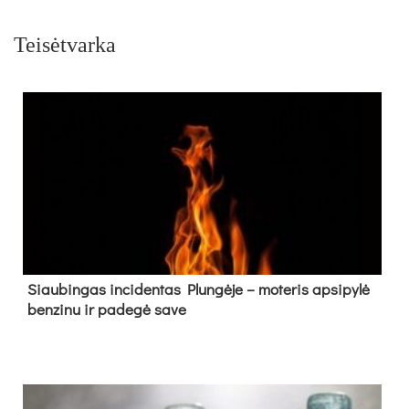
Teisėtvarka
Siau­bin­gas in­ci­den­tas Plun­gė­je – mo­te­ris ap­si­py­lė
ben­zi­nu ir pa­de­gė sa­ve