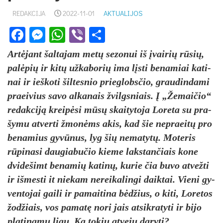
REDAKCIJA
2022-11-01
AKTUALIJOS
Facebook
Messenger
WhatsApp
Viber
Share
Artė­jant šal­ta­jam metų se­zo­nui iš įvai­rių rūsių,
palė­pių ir kitų už­ka­bo­rių ima lįsti be­na­miai ka­ti­
nai ir ieš­ko­ti šil­tes­nio prie­globs­čio, grau­din­da­mi
praei­vius sa­vo al­ka­nais žvilgs­niais. Į „Že­mai­čio“
re­dak­ciją kreipė­si mūsų skai­ty­to­ja Lo­re­ta su pra­
šy­mu at­ver­ti žmonėms akis, kad šie ne­praeitų pro
be­na­mius gyvū­nus, lyg šių ne­ma­tytų. Mo­te­ris
rūpi­na­si dau­gia­bu­čio kie­me laks­tan­čiais ko­ne
dvi­de­šimt be­na­mių ka­tinų, ku­rie čia bu­vo at­vež­ti
ir iš­mes­ti it nie­kam ne­rei­ka­lin­gi daik­tai. Vie­ni gy­
ven­to­jai gai­li ir pa­mai­ti­na bėdžius, o ki­ti, Lo­re­tos
žod­žiais, vos pa­matę no­ri jais at­si­kra­ty­ti ir bi­jo
pla­ti­namų ligų. Ką to­kiu at­ve­ju da­ry­ti?