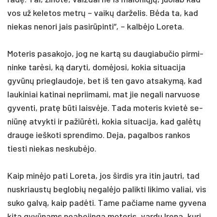
vos už ke­le­tos metrų – vaikų dar­že­lis. Bėda ta, kad
nie­kas ne­no­ri jais pa­si­rūpin­ti“, – kalbė­jo Lo­re­ta.
Mo­te­ris pa­sa­ko­jo, jog ne kartą su dau­gia­bu­čio pir­mi­
nin­ke tarė­si, ką da­ry­ti, domė­jo­si, ko­kia si­tua­ci­ja
gyvūnų prie­glau­do­je, bet iš ten ga­vo at­sa­kymą, kad
lau­ki­niai ka­ti­nai ne­prii­ma­mi, mat jie ne­ga­li nar­vuo­se
gy­ven­ti, pra­tę būti laisvė­je. Ta­da mo­te­ris kvietė se­
niūnę at­vyk­ti ir pa­žiūrė­ti, ko­kia si­tua­ci­ja, kad galėtų
drau­ge ieš­ko­ti spren­di­mo. De­ja, pa­gal­bos ran­kos
ties­ti nie­kas ne­skubė­jo.
Kaip minė­jo pa­ti Lo­re­ta, jos šir­dis yra itin jaut­ri, tad
nu­skriaustų be­glo­bių ne­galė­jo pa­lik­ti li­ki­mo va­liai, vis
su­ko galvą, kaip pa­dėti. Ta­me pa­čia­me na­me gy­ve­na
ki­ta gyvū­nams nea­be­jin­ga mo­te­ris, var­du Ire­na, ku­ri