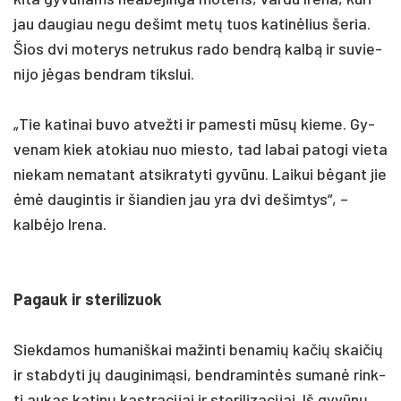
jau dau­giau ne­gu de­šimt metų tuos ka­tinė­lius še­ria.
Šios dvi mo­te­rys ne­tru­kus ra­do bendrą kalbą ir su­vie­
ni­jo jėgas bend­ram tiks­lui.
„Tie ka­ti­nai bu­vo at­vež­ti ir pa­mes­ti mūsų kie­me. Gy­
ve­nam kiek ato­kiau nuo mies­to, tad la­bai pa­to­gi vie­ta
nie­kam ne­ma­tant at­si­kra­ty­ti gyvū­nu. Lai­kui bėgant jie
ėmė dau­gin­tis ir šian­dien jau yra dvi de­šim­tys“, –
kalbė­jo Ire­na.
Pa­gauk ir ste­ri­li­zuok
Siek­da­mos hu­ma­niš­kai ma­žin­ti be­na­mių ka­čių skai­čių
ir stab­dy­ti jų dau­gi­nimą­si, bend­ra­mintės su­manė rink­
ti au­kas ka­tinų kast­ra­ci­jai ir ste­ri­li­za­ci­jai. Iš gyvūnų