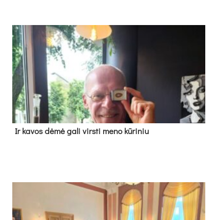
Ir ka­vos dė­mė ga­li virs­ti me­no kū­ri­niu