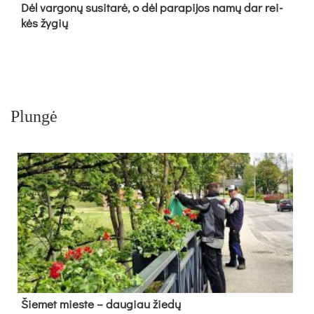
Dėl var­go­nų su­si­ta­rė, o dėl pa­ra­pi­jos na­mų dar rei­
kės žy­gių
Plungė
Šie­met mies­te – dau­giau žie­dų