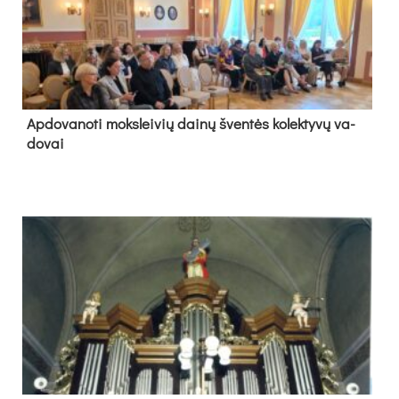
Ap­do­va­no­ti moks­lei­vių dai­nų šven­tės ko­lek­ty­vų va­
do­vai