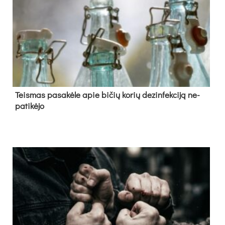
Teis­mas pa­sa­kė­le apie bi­čių ko­rių de­zin­fek­ci­ją ne­
pa­ti­kė­jo