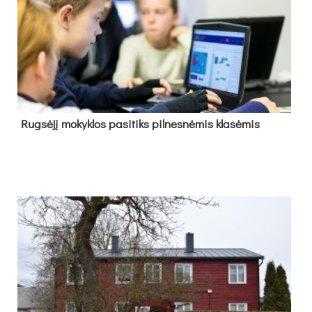
Rug­sė­jį mo­kyk­los pa­si­tiks pil­nes­nė­mis kla­sė­mis