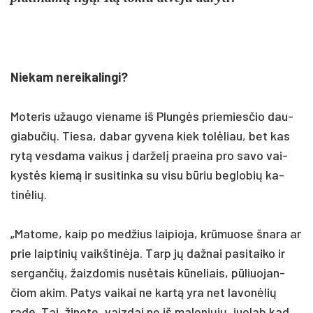
Nie­kam ne­rei­ka­lin­gi?
Mo­te­ris užau­go vie­na­me iš Plungės prie­mies­čio dau­
gia­bu­čių. Tie­sa, da­bar gy­ve­na kiek tolė­liau, bet kas
rytą ves­da­ma vai­kus į dar­želį praei­na pro sa­vo vai­
kystės kiemą ir su­si­tin­ka su vi­su būriu be­glo­bių ka­
tinė­lių.
„Ma­to­me, kaip po med­žius lai­pio­ja, krūmuo­se šna­ra ar
prie laip­ti­nių vaikš­tinė­ja. Tarp jų daž­nai pa­si­tai­ko ir
ser­gan­čių, žaiz­do­mis nu­sėtais kūne­liais, pūliuo­jan­
čiom akim. Pa­tys vai­kai ne kartą yra net la­vonė­lių
radę. Tai, ži­no­te, vaiz­dai ne iš ma­lo­niųjų, juo­lab kad