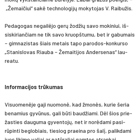
„Že­mai­čiui“ sakė tech­no­lo­gijų mo­ky­to­jas V. Rai­bu­žis.
Pe­da­go­gas ne­gailė­jo gerų žod­žių sa­vo mo­ki­niui, iš­
sis­ki­rian­čiam ne tik sa­vo kruopš­tu­mu, bet ir ga­bu­mais
– gim­na­zis­tas šiais me­tais ta­po pa­ro­dos-kon­kur­so
„Sta­nis­lo­vas Riau­ba – Že­mai­ti­jos An­der­se­nas“ lau­
rea­tu.
In­for­ma­ci­jos trūku­mas
Vi­suo­menė­je ga­ji nuo­monė, kad žmonės, ku­rie še­ria
be­na­mius gyvū­nus, ga­li būti baud­žia­mi. Dėl šios prie­
žas­ties dau­gu­ma gy­ven­tojų, net ir norė­da­mi pa­si­
rūpin­ti be­glo­biais, tie­siog praei­na pro šalį, pa­lik­da­mi
juos li­ki­mo va­liai ar natū­ra­liai gam­tos at­ran­kai.