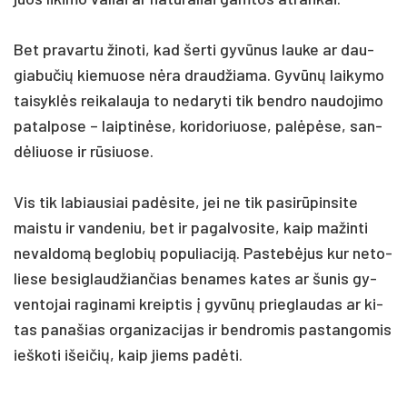
Bet pra­var­tu ži­no­ti, kad šer­ti gyvū­nus lau­ke ar dau­
gia­bu­čių kie­muo­se nėra draud­žia­ma. Gyvūnų lai­ky­mo
tai­syklės rei­ka­lau­ja to ne­da­ry­ti tik bend­ro nau­do­ji­mo
pa­tal­po­se – laip­tinė­se, ko­ri­do­riuo­se, palėpė­se, san­
dėliuo­se ir rūsiuo­se.
Vis tik la­biau­siai pa­dėsi­te, jei ne tik pa­si­rūpin­si­te
mais­tu ir van­de­niu, bet ir pa­gal­vo­si­te, kaip ma­žin­ti
ne­val­domą be­glo­bių po­pu­lia­ciją. Pas­tebėjus kur ne­to­
lie­se be­si­glaud­žian­čias be­na­mes ka­tes ar šu­nis gy­
ven­to­jai ra­gi­na­mi kreip­tis į gyvūnų prie­glau­das ar ki­
tas pa­na­šias or­ga­ni­za­ci­jas ir bend­ro­mis pa­stan­go­mis
ieš­ko­ti išei­čių, kaip jiems pa­dėti.