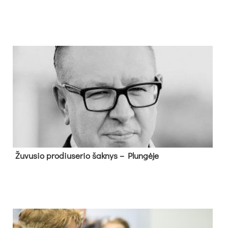
Žu­vu­sio pro­diu­se­rio šak­nys – Plun­gė­je