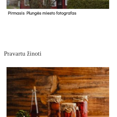
Pir­ma­sis Plun­gės mies­to fo­tog­ra­fas
Pravartu žinoti