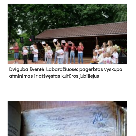
Dvi­gu­ba šven­tė La­bar­džiuo­se: pa­gerb­tas vys­ku­po
at­mi­ni­mas ir at­švęs­tas kul­tū­ros ju­bi­lie­jus