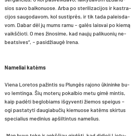
sios sa­vo bal­ko­nuo­se. Ar­ba po ste­ri­li­za­ci­jos ir kast­ra­
ci­jos sau­go­da­vom, kol su­stiprės, ir tik ta­da pa­leis­da­
vom. Da­bar dėl jų mums ra­mu – galės lais­vai po kiemą
vaikš­čio­ti. O mes ži­no­si­me, kad naujų pa­li­kuo­nių ne­
beat­si­ves“, – pa­si­džiaugė Ire­na.
Na­me­liai katėms
Vie­na Lo­re­tos pa­žin­tis su Plungės ra­jo­no ūki­nin­ke bu­
vo lem­tin­ga. Šių mo­terų po­kal­bio me­tu gimė min­tis,
kaip pa­dėti be­glo­biams iš­gy­ven­ti žie­mos spei­gus –
ogi pa­sta­ty­ti dau­gia­bu­čių kie­muo­se katėms skir­tus
spe­cia­lius me­di­nius ap­šil­tin­tus na­me­lius.
„Man bu­vo tekę ir ankš­čiau girdė­ti, kad di­die­ji Lie­tu­