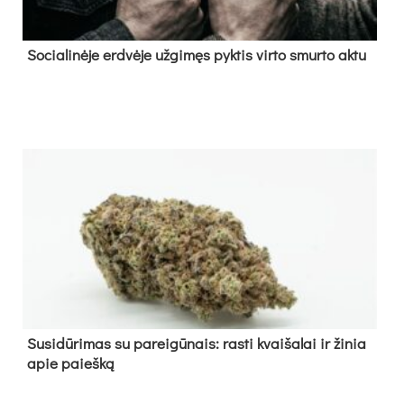
So­cia­li­nė­je erd­vė­je už­gi­męs pyk­tis vir­to smur­to ak­tu
Su­si­dū­ri­mas su pa­rei­gū­nais: ras­ti kvai­ša­lai ir ži­nia
apie paieš­ką