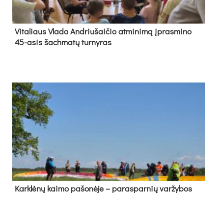
Vi­ta­liaus Vla­do And­riu­šai­čio at­mi­ni­mą įpras­mi­no
45-asis šach­ma­tų tur­ny­ras
Kark­lė­nų kai­mo pa­šo­nė­je – pa­ras­par­nių var­žy­bos