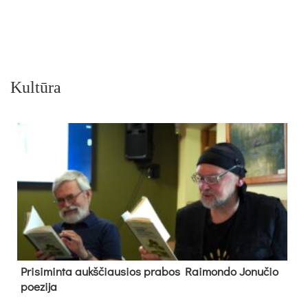
Kultūra
Pri­si­min­ta aukš­čiau­sios pra­bos Rai­mon­do Jo­nu­čio
poe­zi­ja