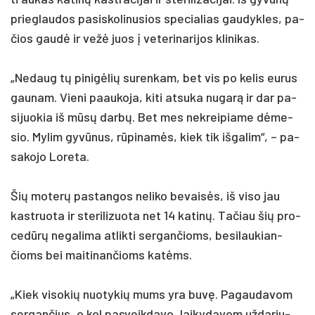
prie­glau­dos pa­si­sko­li­nu­sios spe­cia­lias gau­dyk­les, pa­
čios gaudė ir vežė juos į ve­te­ri­na­ri­jos kli­ni­kas.
„Ne­daug tų pi­nigė­lių su­ren­kam, bet vis po ke­lis eu­rus
gau­nam. Vie­ni paau­ko­ja, ki­ti at­su­ka nu­garą ir dar pa­
si­juo­kia iš mūsų darbų. Bet mes ne­krei­pia­me dėme­
sio. My­lim gyvū­nus, rūpi­namės, kiek tik iš­ga­lim“, – pa­
sa­ko­jo Lo­re­ta.
Šių mo­terų pa­stan­gos ne­li­ko be­vaisės, iš vi­so jau
kast­ruo­ta ir ste­ri­li­zuo­ta net 14 ka­tinų. Ta­čiau šių pro­
cedūrų ne­ga­li­ma at­lik­ti ser­gan­čioms, be­si­lau­kian­
čioms bei mai­ti­nan­čioms katėms.
„Kiek vi­so­kių nuo­ty­kių mums yra buvę. Pa­gau­da­vom
ser­gan­čius, o kol pa­sveik­da­vo, lai­ky­da­vom už­da­riu­