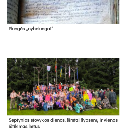
Plun­gės „ny­be­lun­gai“
Sep­ty­nios sto­vyk­los die­nos, šim­tai šyp­se­nų ir vie­nas
iš­ti­ki­mas lie­tus