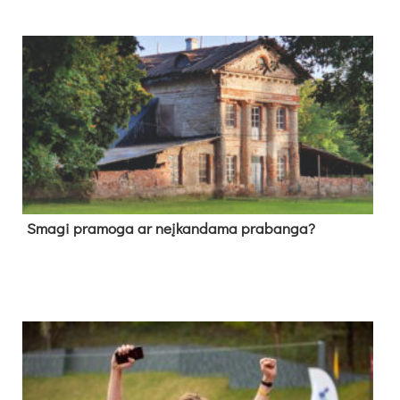
Sma­gi pra­mo­ga ar neį­kan­da­ma pra­ban­ga?