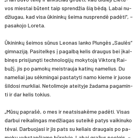
vos mies­tai būtent taip sprend­žia šią bėdą. La­bai nu­
džiu­gau, kad vi­sa ūki­ninkų šei­ma nu­sprendė pa­dėti“, –
pa­sa­ko­jo Lo­re­ta.
Ūki­ninkų šei­mos sūnus Leo­nas lan­ko Plungės „Saulės“
gim­na­ziją. Pa­si­telkęs į pa­galbą ke­lis drau­gus bei įkal­
binęs pri­si­jung­ti tech­no­lo­gijų mo­ky­toją Vik­torą Rai­
bužį, jis po pa­mokų meist­rau­ja ka­tinų na­me­lius. Du
na­me­liai jau sėkmin­gai pa­sta­ty­ti na­mo kie­me ir juo­se
šil­do­si murk­liai. Ne­to­li­mo­je atei­ty­je ža­da­ma pa­ga­min­
ti ir dar ke­lis to­kius.
„Mūsų pa­prašė, o mes ir neat­si­sakė­me pa­dėti. Vi­sas
dar­bui rei­ka­lin­gas med­žia­gas su­teikė pa­tys vai­ki­nu­ko
tėvai. Dar­buo­ja­si ir jis pa­ts su ke­liais drau­gais po pa­
mokų vyks­tan­čia­me būre­ly­je. La­bai gra­žus poel­gis, –