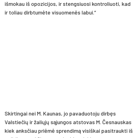
išmokau iš opozicijos, ir stengsiuosi kontroliuoti, kad
ir toliau dirbtumėte visuomenės labui.“
Skirtingai nei M. Kaunas, jo pavaduotoju dirbęs
Valstiečių ir žaliųjų sąjungos atstovas M. Česnauskas
kiek anksčiau priėmė sprendimą visiškai pasitraukti iš