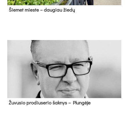
Šie­met mies­te – dau­giau žie­dų
Žu­vu­sio pro­diu­se­rio šak­nys – Plun­gė­je