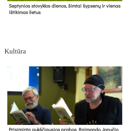
Sep­ty­nios sto­vyk­los die­nos, šim­tai šyp­se­nų ir vie­nas
iš­ti­ki­mas lie­tus
Kultūra
Pri­si­min­ta aukš­čiau­sios pra­bos Rai­mon­do Jo­nu­čio