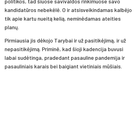
politikos, tad šiuose savivaldos rinkimuose savo
kandidatūros nebekėlė. O ir atsisveikindamas kalbėjo
tik apie kartu nueitą kelią, neminėdamas ateities
planų.
Pirmiausia jis dėkojo Tarybai ir už pasitikėjimą, ir už
nepasitikėjimą. Priminė, kad šioji kadencija buvusi
labai sudėtinga, pradedant pasauline pandemija ir
pasauliniais karais bei baigiant vietiniais mūšiais.