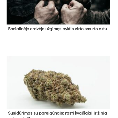
So­cia­li­nė­je erd­vė­je už­gi­męs pyk­tis vir­to smur­to ak­tu
Su­si­dū­ri­mas su pa­rei­gū­nais: ras­ti kvai­ša­lai ir ži­nia