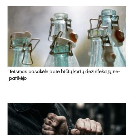
Teis­mas pa­sa­kė­le apie bi­čių ko­rių de­zin­fek­ci­ją ne­
pa­ti­kė­jo