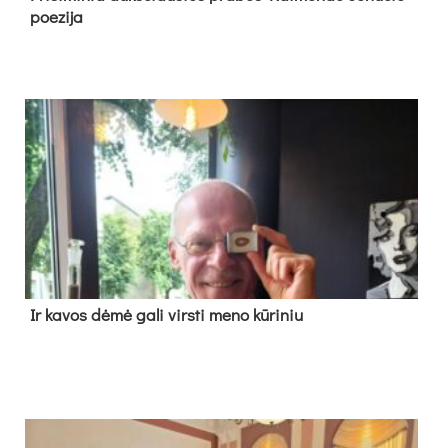
poe­zi­ja
Ir ka­vos dė­mė ga­li virs­ti me­no kū­ri­niu