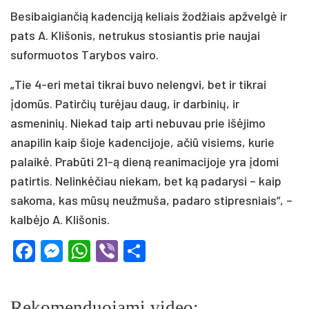
Besibaigiančią kadenciją keliais žodžiais apžvelgė ir
pats A. Klišonis, netrukus stosiantis prie naujai
suformuotos Tarybos vairo.
„Tie 4-eri metai tikrai buvo nelengvi, bet ir tikrai
įdomūs. Patirčių turėjau daug, ir darbinių, ir
asmeninių. Niekad taip arti nebuvau prie išėjimo
anapilin kaip šioje kadencijoje, ačiū visiems, kurie
palaikė. Prabūti 21-ą dieną reanimacijoje yra įdomi
patirtis. Nelinkėčiau niekam, bet ką padarysi – kaip
sakoma, kas mūsų neužmuša, padaro stipresniais“, –
kalbėjo A. Klišonis.
Facebook
Messenger
WhatsApp
Viber
Share
Rekomenduojami video: