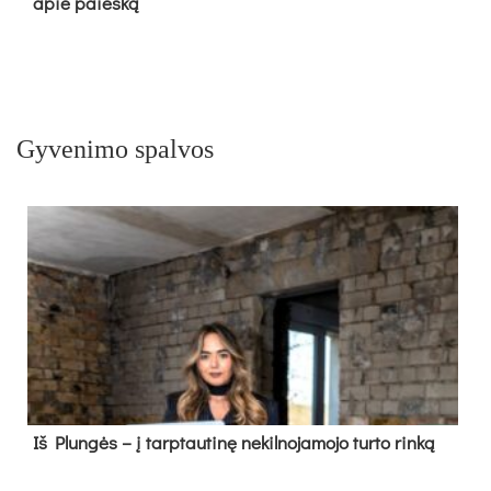
apie paieš­ką
Gyvenimo spalvos
Iš Plungės – į tarptautinę nekilnojamojo turto rinką