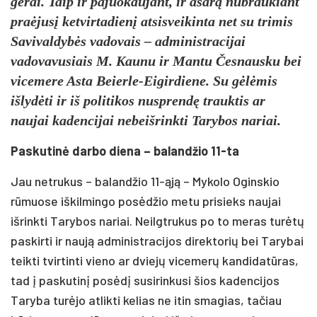
gerai. Taip ir pajuokaujant, ir ašarą nubraukiant
praėjusį ketvirtadienį atsisveikinta net su trimis
Savivaldybės vadovais – administracijai
vadovavusiais M. Kaunu ir Mantu Česnausku bei
vicemere Asta Beierle-Eigirdiene. Su gėlėmis
išlydėti ir iš politikos nusprendę trauktis ar
naujai kadencijai nebeišrinkti Tarybos nariai.
Paskutinė darbo diena – balandžio 11-ta
Jau netrukus – balandžio 11-ąją – Mykolo Oginskio
rūmuose iškilmingo posėdžio metu prisieks naujai
išrinkti Tarybos nariai. Neilgtrukus po to meras turėtų
paskirti ir naują administracijos direktorių bei Tarybai
teikti tvirtinti vieno ar dviejų vicemerų kandidatūras,
tad į paskutinį posėdį susirinkusi šios kadencijos
Taryba turėjo atlikti kelias ne itin smagias, tačiau