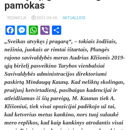
pamokas
REDAKCIJA
2023-04-06
AKTUALIJOS
Facebook
Messenger
WhatsApp
Viber
Share
„Sveikas atvykęs į pragarą“, – tokiais žodžiais,
nežinia, juokais ar rimtai ištartais, Plungės
rajono savivaldybės meras Audrius Klišonis 2019-
ųjų birželį pasveikino Tarybos vienbalsiai
Savivaldybės administracijos direktoriumi
paskirtą Mindaugą Kauną. Kad neliktų skolingas,
praėjusį ketvirtadienį, pasibaigus kadencijai ir
atleidžiamas iš šių pareigų, M. Kaunas tiek A.
Klišoniui, tiek visai opozicijai padėkojo už tai,
kad ketverius metus kankino, nors tuoj sulaukė
mero replikos, kad kaip kankinys atrodantis visai