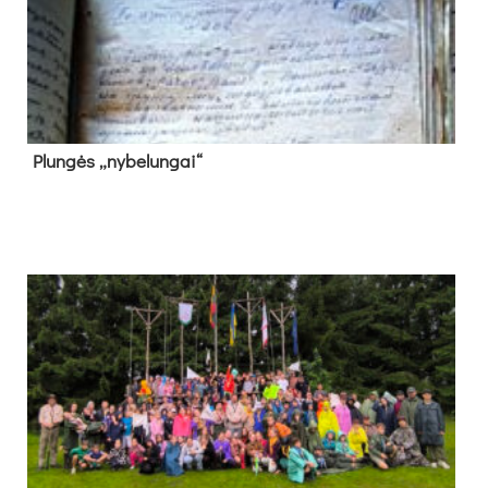
Plun­gės „ny­be­lun­gai“