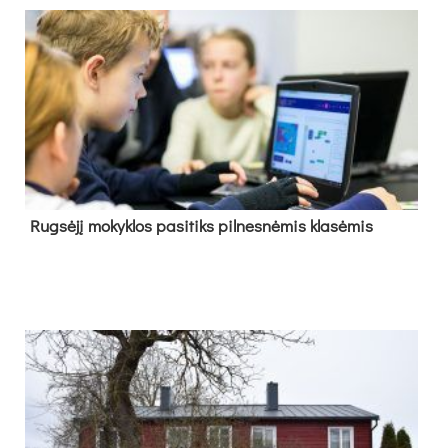
Rug­sė­jį mo­kyk­los pa­si­tiks pil­nes­nė­mis kla­sė­mis