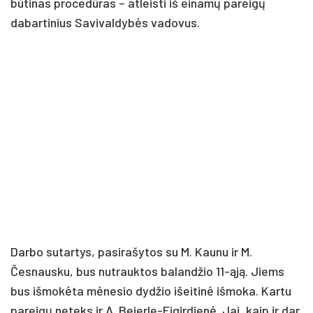
būtinas procedūras – atleisti iš einamų pareigų
dabartinius Savivaldybės vadovus.
Darbo sutartys, pasirašytos su M. Kaunu ir M.
Česnausku, bus nutrauktos balandžio 11-ąją. Jiems
bus išmokėta mėnesio dydžio išeitinė išmoka. Kartu
pareigų neteks ir A. Beierle-Eigirdienė. Jai, kaip ir dar