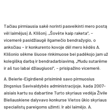
Tačiau pirmiausia sakė norinti pasveikinti mero postą
vėl laimėjusį A. Klišonį. „Šovėte kaip raketa“, –
vicemerė pasidžiaugė ilgamečio bendražygio, o
anksčiau – ir konkurento kovoje dėl mero kėdės A.
Klišonio sėkme šiuose rinkimuose bei padėkojo jam už
kolegišką darbą ir bendradarbiavimą. „Mudu sutarėme
ir aš tuo labai džiaugiuosi“, – prisipažino vicemerė.
A. Beierle-Eigirdienė prisiminė savo pirmuosius
žingsnius Savivaldybės administracijoje, kada 2007-
aisiais kartu su dabartine Turto skyriaus vedėja Živile
Bieliauskiene dalyvavo konkurse Vietos ūkio skyriaus
specialistų pareigoms užimti. Ir abi laimėjo. A.