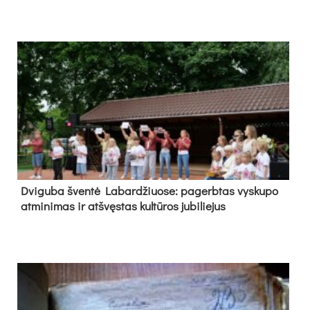
Dvi­gu­ba šven­tė La­bar­džiuo­se: pa­gerb­tas vys­ku­po
at­mi­ni­mas ir at­švęs­tas kul­tū­ros ju­bi­lie­jus