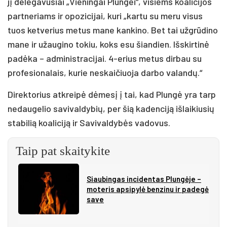
jį delegavusiai „Vieningai Plungei“, visiems koalicijos
partneriams ir opozicijai, kuri „kartu su meru visus
tuos ketverius metus mane kankino. Bet tai užgrūdino
mane ir užaugino tokiu, koks esu šiandien. Išskirtinė
padėka – administracijai. 4-erius metus dirbau su
profesionalais, kurie neskaičiuoja darbo valandų.“
Direktorius atkreipė dėmesį į tai, kad Plungė yra tarp
nedaugelio savivaldybių, per šią kadenciją išlaikiusių
stabilią koaliciją ir Savivaldybės vadovus.
Taip pat skaitykite
Siau­bin­gas in­ci­den­tas Plun­gė­je –
mo­te­ris ap­si­py­lė ben­zi­nu ir pa­de­gė
sa­ve