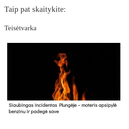
Taip pat skaitykite:
Teisėtvarka
Siau­bin­gas in­ci­den­tas Plun­gė­je – mo­te­ris ap­si­py­lė
ben­zi­nu ir pa­de­gė sa­ve