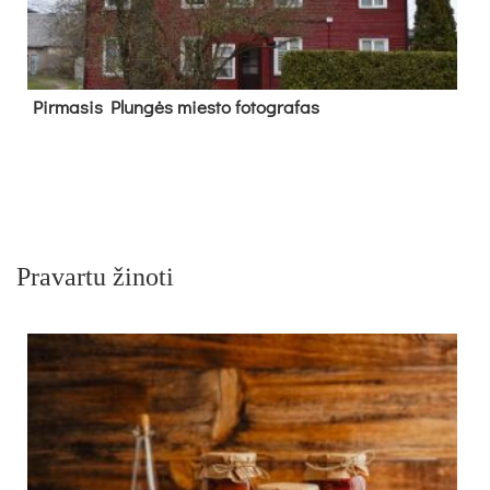
Pir­ma­sis Plun­gės mies­to fo­tog­ra­fas
Pravartu žinoti