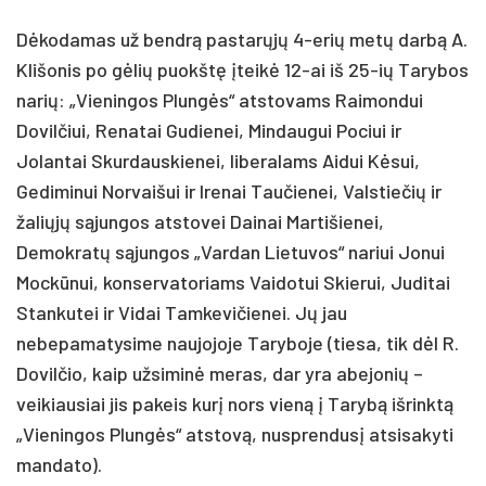
Dėkodamas už bendrą pastarųjų 4-erių metų darbą A.
Klišonis po gėlių puokštę įteikė 12-ai iš 25-ių Tarybos
narių: „Vieningos Plungės“ atstovams Raimondui
Dovilčiui, Renatai Gudienei, Mindaugui Pociui ir
Jolantai Skurdauskienei, liberalams Aidui Kėsui,
Gediminui Norvaišui ir Irenai Taučienei, Valstiečių ir
žaliųjų sąjungos atstovei Dainai Martišienei,
Demokratų sąjungos „Vardan Lietuvos“ nariui Jonui
Mockūnui, konservatoriams Vaidotui Skierui, Juditai
Stankutei ir Vidai Tamkevičienei. Jų jau
nebepamatysime naujojoje Taryboje (tiesa, tik dėl R.
Dovilčio, kaip užsiminė meras, dar yra abejonių –
veikiausiai jis pakeis kurį nors vieną į Tarybą išrinktą
„Vieningos Plungės“ atstovą, nusprendusį atsisakyti
mandato).