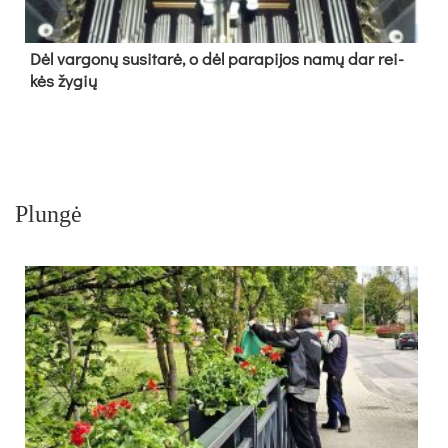
Dėl var­go­nų su­si­ta­rė, o dėl pa­ra­pi­jos na­mų dar rei­
kės žy­gių
Plungė