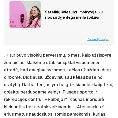
Ša­tei­kių švie­su­lys: mo­ky­to­ja, ku­
rios šir­dy­je de­ga mei­lė žo­džiui
Powered by Setupad
„Kitur buvo visokių perversmų, o mes, kaip užsispyrę
žemaičiai, išlaikėme stabilumą. Gal visuomenei
atrodė, kad daugiau pykomės, tačiau už uždarų durų
dirbome. Didžiausiu uždaviniu sau kėliau baseino
statybą. Darbai ten jau yra baigti – šiandien kaip tik šį
objektą perduodame valdyti Plungės sporto ir
rekreacijos centrui, – kalbėjo M. Kaunas ir pridūrė
išeinantis, bet neatsisveikinantis. – Ateinančius 4-
erius metus naudosiuosi tomis pamokomis, kurias