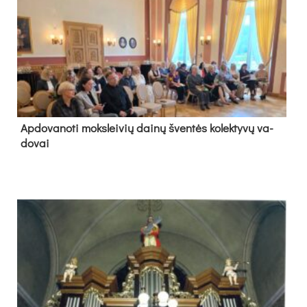
Ap­do­va­no­ti moks­lei­vių dai­nų šven­tės ko­lek­ty­vų va­
do­vai