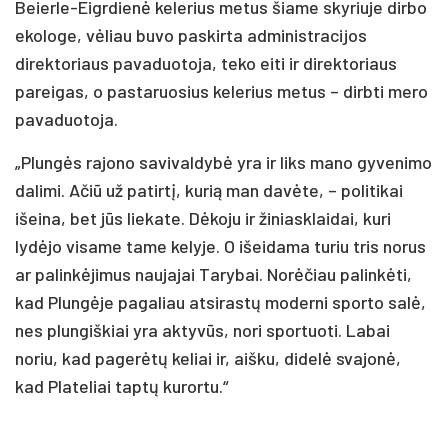
Beierle-Eigrdienė kelerius metus šiame skyriuje dirbo
ekologe, vėliau buvo paskirta administracijos
direktoriaus pavaduotoja, teko eiti ir direktoriaus
pareigas, o pastaruosius kelerius metus – dirbti mero
pavaduotoja.
„Plungės rajono savivaldybė yra ir liks mano gyvenimo
dalimi. Ačiū už patirtį, kurią man davėte, – politikai
išeina, bet jūs liekate. Dėkoju ir žiniasklaidai, kuri
lydėjo visame tame kelyje. O išeidama turiu tris norus
ar palinkėjimus naujajai Tarybai. Norėčiau palinkėti,
kad Plungėje pagaliau atsirastų moderni sporto salė,
nes plungiškiai yra aktyvūs, nori sportuoti. Labai
noriu, kad pagerėtų keliai ir, aišku, didelė svajonė,
kad Plateliai taptų kurortu.“