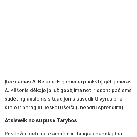
Įteikdamas A. Beierle-Eigirdienei puokštę gėlių meras
A. Klišonis dėkojo jai už gebėjimą net ir esant pačioms
sudėtingiausioms situacijoms susodinti vyrus prie
stalo ir paraginti ieškoti išeičių, bendrų sprendimų.
Atsisveikino su puse Tarybos
Posėdžio metu nuskambėjo ir daugiau padėkų bei