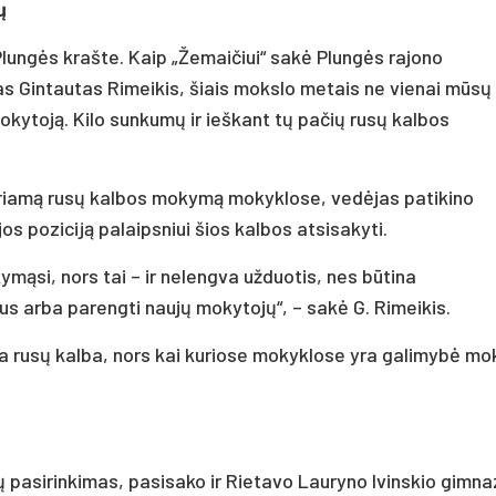
ų
lungės krašte. Kaip „Žemaičiui“ sakė Plungės rajono
as Gintautas Rimeikis, šiais mokslo metais ne vienai mūsų
okytoją. Kilo sunkumų ir ieškant tų pačių rusų kalbos
ariamą rusų kalbos mokymą mokyklose, vedėjas patikino
os poziciją palaipsniui šios kalbos atsisakyti.
mąsi, nors tai – ir nelengva užduotis, nes būtina
s arba parengti naujų mokytojų“, – sakė G. Rimeikis.
ja rusų kalba, nors kai kuriose mokyklose yra galimybė mo
ų pasirinkimas, pasisako ir Rietavo Lauryno Ivinskio gimna