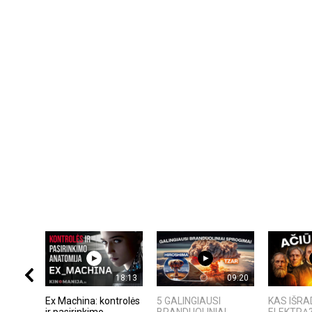
18:13
09:20
Ex Machina: kontrolės
5 GALINGIAUSI
KAS IŠR
ir pasirinkimo
BRANDUOLINIAI
ELEKTRĄ?