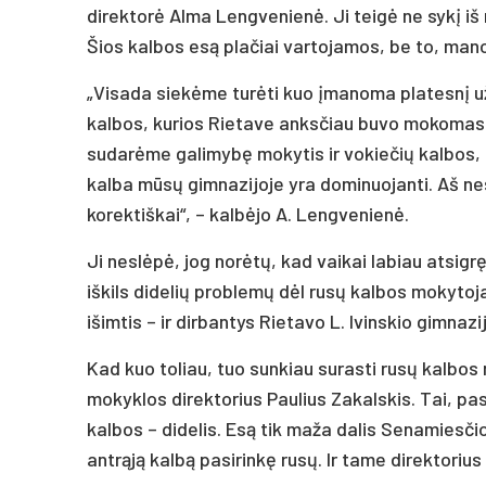
direktorė Alma Lengvenienė. Ji teigė ne sykį iš 
Šios kalbos esą plačiai vartojamos, be to, ma
„Visada siekėme turėti kuo įmanoma platesnį u
kalbos, kurios Rietave anksčiau buvo mokomasi 
sudarėme galimybę mokytis ir vokiečių kalbos, ta
kalba mūsų gimnazijoje yra dominuojanti. Aš nesu
korektiškai“, – kalbėjo A. Lengvenienė.
Ji neslėpė, jog norėtų, kad vaikai labiau atsigrę
iškils didelių problemų dėl rusų kalbos mokytoj
išimtis – ir dirbantys Rietavo L. Ivinskio gimnazi
Kad kuo toliau, tuo sunkiau surasti rusų kalbos
mokyklos direktorius Paulius Zakalskis. Tai, p
kalbos – didelis. Esą tik maža dalis Senamiesč
antrąją kalbą pasirinkę rusų. Ir tame direktoriu