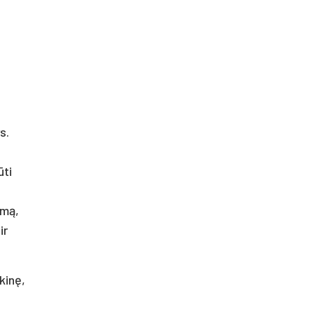
s.
ūti
imą,
ir
kinę,