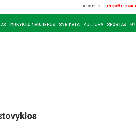
Apie mus
Praneškite NAU
TAS
MOKYKLŲ NAUJIENOS
SVEIKATA
KULTŪRA
SPORTAS
GY
stovyklos