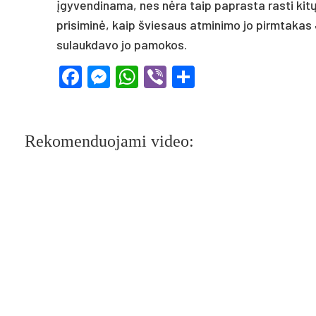
įgyvendinama, nes nėra taip paprasta rasti kitų
prisiminė, kaip šviesaus atminimo jo pirmtakas 
sulaukdavo jo pamokos.
Facebook
Messenger
WhatsApp
Viber
Share
Rekomenduojami video: