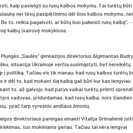
sti, kaip pasielgti su rusų kalbos mokymu. Tai turėtų būti
sulaukę nei tėvų pasipiktinimo dėl šios kalbos mokymo, nei
Be to, reikia pagalvoti, ar būtų kuo pakeisti rusų kalbą“, –
esnę kalbų įvairovę mokyklose.
Plungės „Saulės“ gimnazijos direktorius Algimantas Budry
šku, situacija Ukrainoje verčia susimąstyti, bet nereikėtų
p į politiką. Tačiau vis tik manau, kad rusų kalbos turėtų b
r dėl to, kad mokant šią kalbą gali būti kur kas lengviau
ant to, aš galvoju, kad patys vaikai turėtų priimti sprend
zijos vadovas, pridurdamas, kad rusų kalba, nors šiandien 
ausių, ypač tarp vyresnio amžiaus žmonių.
igos direktoriaus pareigas einanti Vitalija Grimalienė įsiti
rinkimas, tuo mokiniams geriau. Tačiau tai nėra lengvai