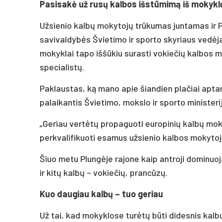
Pasisakė už rusų kalbos išstūmimą iš mokykl
Užsienio kalbų mokytojų trūkumas juntamas ir P
savivaldybės Švietimo ir sporto skyriaus vedėj
mokyklai tapo iššūkiu surasti vokiečių kalbos m
specialistų.
Paklaustas, ką mano apie šiandien plačiai apt
palaikantis Švietimo, mokslo ir sporto ministerij
„Geriau vertėtų propaguoti europinių kalbų moky
perkvalifikuoti esamus užsienio kalbos mokytoju
Šiuo metu Plungėje rajone kaip antroji dominuo
ir kitų kalbų – vokiečių, prancūzų.
Kuo daugiau kalbų – tuo geriau
Už tai, kad mokyklose turėtų būti didesnis kalb