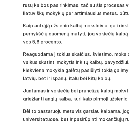
rusų kalbos pasirinkimas, tačiau šis procesas vyks
lietuviškų mokyklų per artimiausius metus, būtų
Kaip antrąją užsienio kalbą moksleiviai gali rinkt
pernykščių duomenų matyti, jog vokiečių kalbą k
vos 6,6 procento.
Reaguodama į tokius skaičius, švietimo, mokslo 
vaikus skatinti mokytis ir kitų kalbų, pavyzdžiu
kiekviena mokykla galėtų pasiūlyti tokią galimy
latvių, bet ir ispanų, italų bei kitų kalbų.
Juntamas ir vokiečių bei prancūzų kalbų mokyto
griežianti anglų kalba, kuri kaip pirmoji užsieni
Dėl to pastaruoju metu vis garsiau kalbama, jo
universitetuose, bet ir pasirūpinti mokančiųjų r