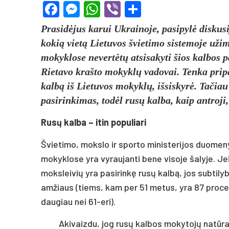
Facebook
Messenger
WhatsApp
Viber
Share
Prasidėjus karui Ukrainoje, pasipylė diskusi
kokią vietą Lietuvos švietimo sistemoje užim
mokyklose nevertėtų atsisakyti šios kalbos 
Rietavo krašto mokyklų vadovai. Tenka pripaž
kalbą iš Lietuvos mokyklų, išsiskyrė. Tačiau
pasirinkimas, todėl rusų kalba, kaip antroj
Rusų kalba – itin populiari
Švietimo, mokslo ir sporto ministerijos duomeny
mokyklose yra vyraujanti bene visoje šalyje. Je
moksleivių yra pasirinkę rusų kalbą, jos subti
amžiaus (tiems, kam per 51 metus, yra 87 procen
daugiau nei 61-eri).
Akivaizdu, jog rusų kalbos mokytojų natūrali