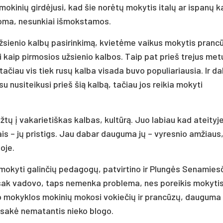
mokinių girdėjusi, kad šie norėtų mokytis italų ar ispanų k
noma, nesunkiai išmokstamos.
žsienio kalbų pasirinkimą, kvietėme vaikus mokytis pranc
kaip pirmosios užsienio kalbos. Taip pat prieš trejus met
čiau vis tiek rusų kalba visada buvo populiariausia. Ir da
 nusiteikusi prieš šią kalbą, tačiau jos reikia mokyti
žtų į vakarietiškas kalbas, kultūrą. Juo labiau kad ateityj
ais – jų pristigs. Jau dabar dauguma jų – vyresnio amžiaus
joje.
 mokyti galinčių pedagogų, patvirtino ir Plungės Senamies
asak vadovo, taps nemenka problema, nes poreikis mokytis
io mokyklos mokinių mokosi vokiečių ir prancūzų, dauguma
s sakė nematantis nieko blogo.