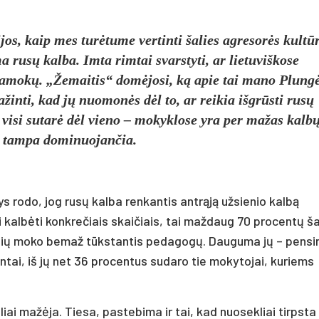
jos, kaip mes turėtume vertinti šalies agresorės kultūr
a rusų kalba. Imta rimtai svarstyti, ar lietuviškose
pamokų. „Žemaitis“ domėjosi, ką apie tai mano Plungė
inti, kad jų nuomonės dėl to, ar reikia išgrūsti rusų
 visi sutarė dėl vieno – mokyklose yra per mažas kalb
i, tampa dominuojančia.
s rodo, jog rusų kalba renkantis antrąją užsienio kalbą
i kalbėti konkrečiais skaičiais, tai maždaug 70 procentų ša
lybių moko bemaž tūkstantis pedagogų. Dauguma jų – pensi
tai, iš jų net 36 procentus sudaro tie mokytojai, kuriems
ai mažėja. Tiesa, pastebima ir tai, kad nuosekliai tirpsta 