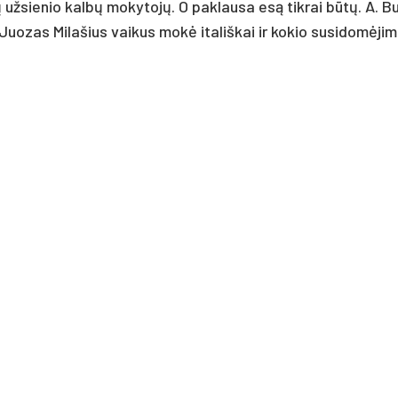
 užsienio kalbų mokytojų. O paklausa esą tikrai būtų. A. B
Juozas Milašius vaikus mokė itališkai ir kokio susidomėji