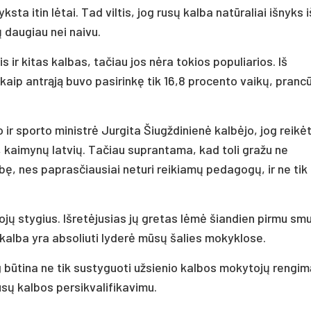
ta itin lėtai. Tad viltis, jog rusų kalba natūraliai išnyks i
 daugiau nei naivu.
is ir kitas kalbas, tačiau jos nėra tokios populiarios. Iš
aip antrąją buvo pasirinkę tik 16,8 procento vaikų, pranc
ir sporto ministrė Jurgita Šiugždinienė kalbėjo, jog reikė
i, kaimynų latvių. Tačiau suprantama, kad toli gražu ne
bę, nes paprasčiausiai neturi reikiamų pedagogų, ir ne tik
jų stygius. Išretėjusias jų gretas lėmė šiandien pirmu sm
o kalba yra absoliuti lyderė mūsų šalies mokyklose.
g būtina ne tik sustyguoti užsienio kalbos mokytojų rengim
usų kalbos persikvalifikavimu.