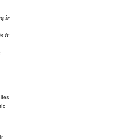
ą ir
s ir
ų
lies
nio
ir