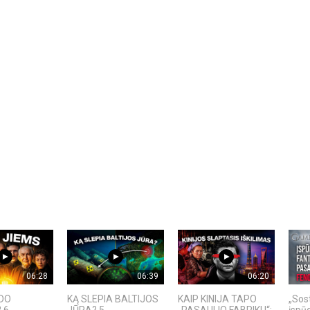
06:28
06:39
06:20
ADO
KĄ SLEPIA BALTIJOS
KAIP KINIJA TAPO
„Sost
 6
JŪRA? 5
„PASAULIO FABRIKU“:
įspū