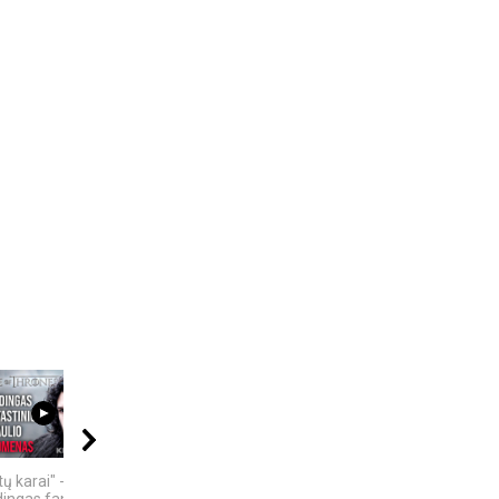
21:11
09:00
07:18
ų karai" -
KAMUOLINIS ŽAIBAS:
KAS SUKŪRĖ DIRBTINĮ
dingas fantastinio
MĮSLINGA GAMTOS
INTELEKTĄ? KILMĖS