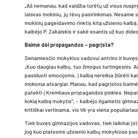
„Aš nemanau, kad valdžia turėtų už visus nusprę
laisvas mokinių, jų tėvų pasirinkimas. Nesame 
mokinių pageidavimo rinktis kitą užsienio kalbą. 
kalbėjo P. Zakalskis ir sakė esantis už kuo did
Baimė dėl propagandos – pagrįsta?
Senamiesčio mokyklos vadovui antrino ir buvęs 
„Kuo daugiau kalbų, tuo žmogus turtingesnis. Ai
pasiduoti emocijoms, į kalbą nereikia žiūrėti kai
mokoma atsargiai. Manau, kad pagrįstos baimės i
patekti į Kremliaus propagandos pinkles. Nepais
kokią kalbą mokytis“, – kalbėjo ilgametis gimna
kritiškai vertinama, vis tik yra viena populiari
Tiek buvęs gimnazijos vadovas, tiek laikinai įsta
jog kuo platesnis užsienio kalbų mokyklose pasi