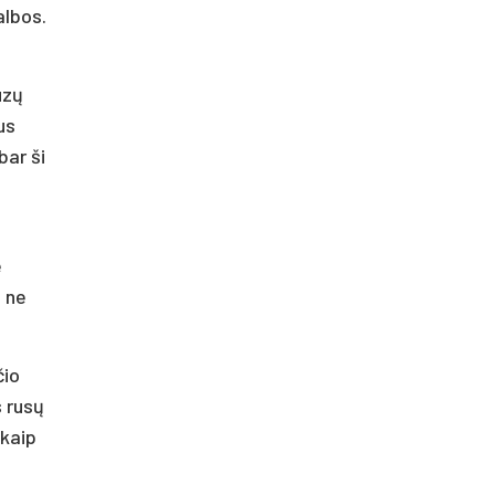
albos.
ūzų
us
bar ši
e
, ne
čio
 rusų
 kaip