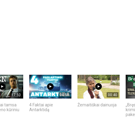
17:50
04:58
00:40
ai tamsa
4 Faktai apie
Žemaitiškai dainuoja
„Bręs
no kūriniu
Antarktidą
krimi
pakei