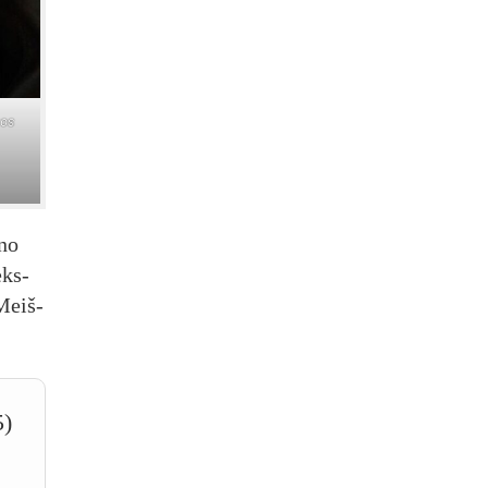
tos
­no
eks­
 Meiš­
5)