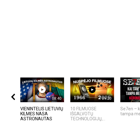
08:40
09:20
VIENINTELIS LIETUVIŲ
10 FILMUOSE
Se7en – k
KILMĖS NASA
IŠGALVOTŲ
tampa me
ASTRONAUTAS
TECHNOLOGIJŲ,...