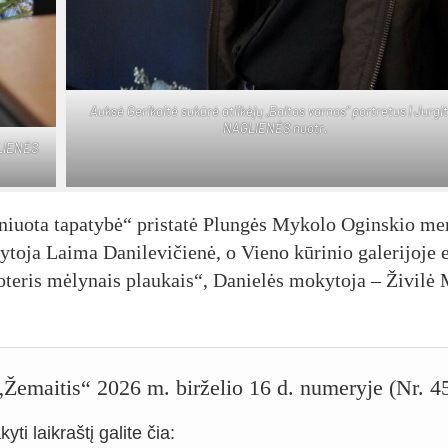
Auk­sė Ge­ri­kai­tė su­kū­rė at­li­kė­jų „Bal­tos var­nos“ po­rtre­tus | Jur­gi­
NAG­LIE­NĖS nuo­tr.
G­LIE­NĖS
­niuo­ta ta­pa­ty­bė“ pri­sta­tė Plun­gės My­ko­lo Ogins­kio me
o­ja Lai­ma Da­ni­le­vi­čie­nė, o Vie­no kū­ri­nio ga­le­ri­jo­je 
te­ris mė­ly­nais plau­kais“, Da­nie­lės mo­ky­to­ja – Ži­vi­lė
o „Žemaitis“ 2026 m. birželio 16 d. numeryje (Nr. 4
yti laikraštį galite čia: