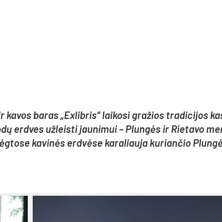
ir ka­vos ba­ras „Ex­lib­ris“ lai­ko­si gra­žios tra­di­ci­jos k
­dų erd­ves už­leis­ti jau­ni­mui – Plun­gės ir Rie­ta­vo me
g­to­se ka­vi­nės erd­vė­se ka­ra­liau­ja ku­rian­čio Plun­g