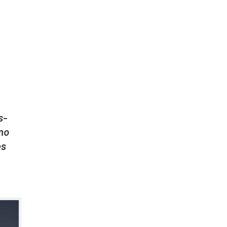
as­
­no
ės