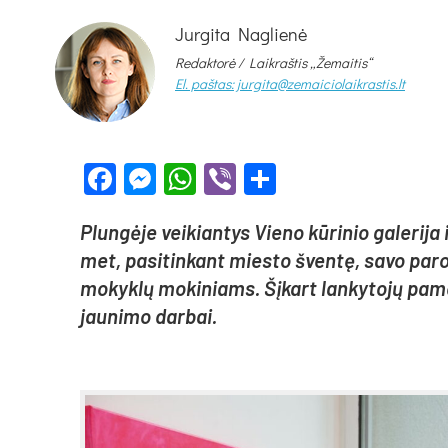
Jurgita Naglienė
Redaktorė /
Laikraštis „Žemaitis“
El. paštas: jurgita@zemaiciolaikrastis.lt
Facebook
Messenger
WhatsApp
Viber
Share
Plun­gė­je vei­kian­tys Vie­no kū­ri­nio ga­le­ri­ja 
met, pa­si­tin­kant mies­to šven­tę, sa­vo pa­ro
mo­kyk­lų mo­ki­niams. Šį­kart lan­ky­to­jų pa­mė
jau­ni­mo dar­bai.