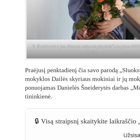
D. Šnei­de­ry­tė ir jos „Mo­te­ris mė­ly­nais plau­kais“ | Jur­gi­tos NA
nuo­tr.
Praė­ju­sį penk­ta­die­nį čia sa­vo pa­ro­dą „Sluoks
mo­kyk­los Dai­lės sky­riaus mo­ki­niai ir jų mo­ky­t
po­nuo­ja­mas Da­nie­lės Šnei­de­ry­tės dar­bas „Mo­
ti­nin­kie­nė.
🔒 Visą straipsnį skaitykite laikrašči
Užsisak