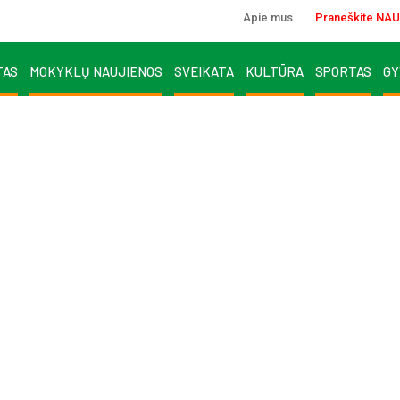
Apie mus
Praneškite NAU
TAS
MOKYKLŲ NAUJIENOS
SVEIKATA
KULTŪRA
SPORTAS
GY