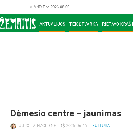
ŠIANDIEN: 2026-08-06
AKTUALIJOS
TEISĖTVARKA
RIETAVO KRAŠ
Dė­me­sio cent­re – jau­ni­mas
JURGITA NAGLIENĖ
2026-06-16
KULTŪRA