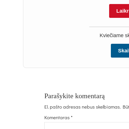
Laik
Kviečiame ska
Skai
Parašykite komentarą
El. pašto adresas nebus skelbiamas.
Būt
Komentaras
*