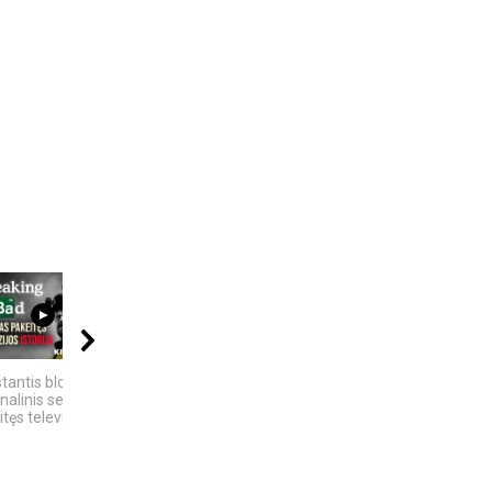
17:03
15:45
09:20
tantis blogis“ –
10 įtemptų, kraują
5 GALINGIAUSI
nalinis serialas
stingdančių kino
BRANDUOLINIAI
tęs televizijos...
istorijų
SPROGIMAI...