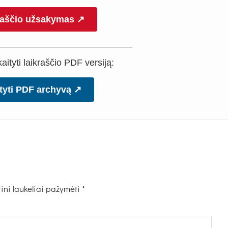
raščio užsakymas ↗
ityti laikraščio PDF versiją:
tyti PDF archyvą ↗
ini laukeliai pažymėti
*