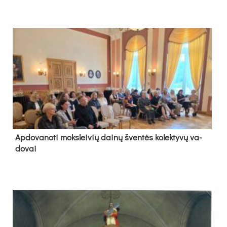
Ap­do­va­no­ti moks­lei­vių dai­nų šven­tės ko­lek­ty­vų va­
do­vai