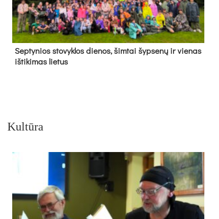
Sep­ty­nios sto­vyk­los die­nos, šim­tai šyp­se­nų ir vie­nas
iš­ti­ki­mas lie­tus
Kultūra