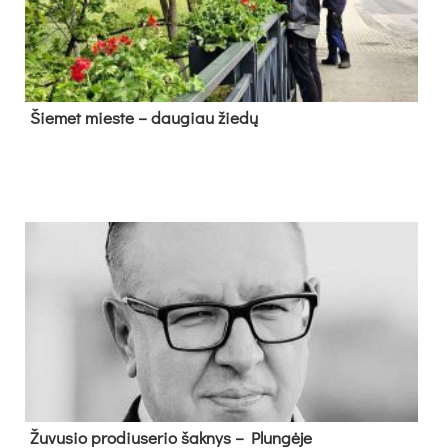
Šie­met mies­te – dau­giau žie­dų
Žu­vu­sio pro­diu­se­rio šak­nys – Plun­gė­je