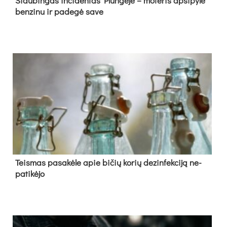
Siau­bin­gas in­ci­den­tas Plun­gė­je – mo­te­ris ap­si­py­lė
ben­zi­nu ir pa­de­gė sa­ve
Teis­mas pa­sa­kė­le apie bi­čių ko­rių de­zin­fek­ci­ją ne­
pa­ti­kė­jo