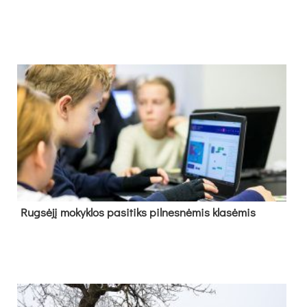
Rug­sė­jį mo­kyk­los pa­si­tiks pil­nes­nė­mis kla­sė­mis