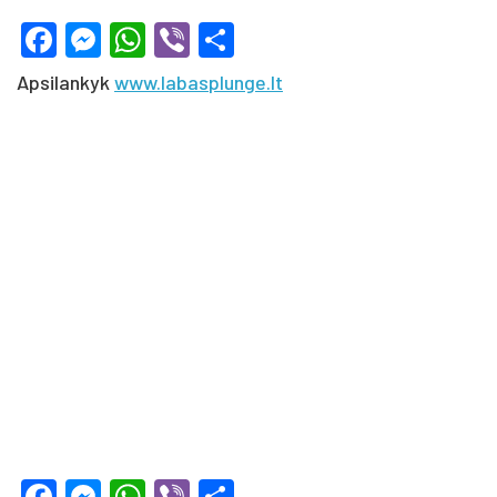
Facebook
Messenger
WhatsApp
Viber
Share
Apsilankyk
www.labasplunge.lt
Facebook
Messenger
WhatsApp
Viber
Share