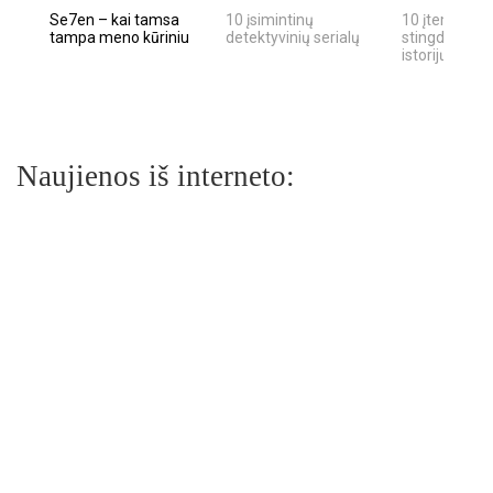
Se7en – kai tamsa
10 įsimintinų
10 įtemptų, k
tampa meno kūriniu
detektyvinių serialų
stingdančių k
istorijų
Naujienos iš interneto: