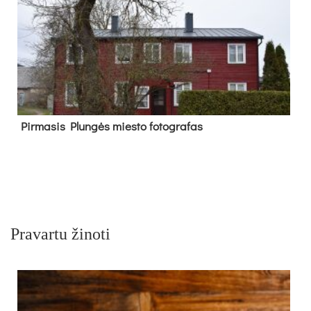
Pir­ma­sis Plun­gės mies­to fo­tog­ra­fas
Pravartu žinoti