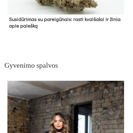
Su­si­dū­ri­mas su pa­rei­gū­nais: ras­ti kvai­ša­lai ir ži­nia
apie paieš­ką
Gyvenimo spalvos