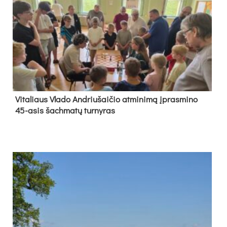
Vi­ta­liaus Vla­do And­riu­šai­čio at­mi­ni­mą įpras­mi­no
45-asis šach­ma­tų tur­ny­ras