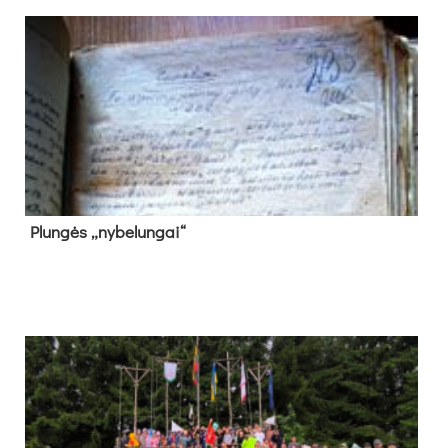
Plun­gės „ny­be­lun­gai“