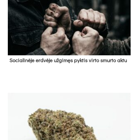
So­cia­li­nė­je erd­vė­je už­gi­męs pyk­tis vir­to smur­to ak­tu