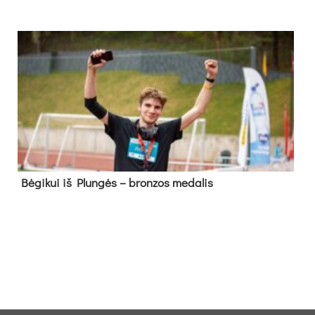
Bė­gi­kui iš Plun­gės – bron­zos me­da­lis