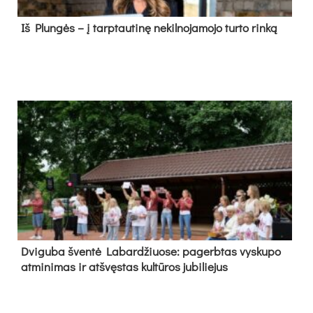
Iš Plungės – į tarptautinę nekilnojamojo turto rinką
Dvi­gu­ba šven­tė La­bar­džiuo­se: pa­gerb­tas vys­ku­po
at­mi­ni­mas ir at­švęs­tas kul­tū­ros ju­bi­lie­jus