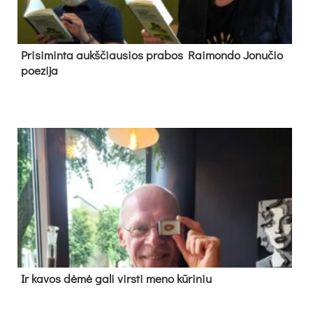
Pri­si­min­ta aukš­čiau­sios pra­bos Rai­mon­do Jo­nu­čio
poe­zi­ja
Ir ka­vos dė­mė ga­li virs­ti me­no kū­ri­niu