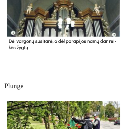
Dėl var­go­nų su­si­ta­rė, o dėl pa­ra­pi­jos na­mų dar rei­
kės žy­gių
Plungė