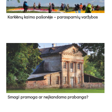
Kark­lė­nų kai­mo pa­šo­nė­je – pa­ras­par­nių var­žy­bos
Sma­gi pra­mo­ga ar neį­kan­da­ma pra­ban­ga?