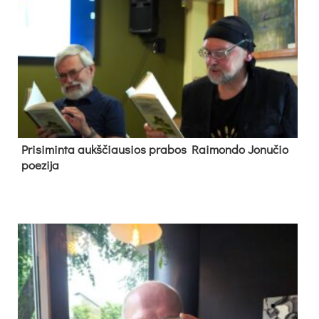
Pri­si­min­ta aukš­čiau­sios pra­bos Rai­mon­do Jo­nu­čio
poe­zi­ja