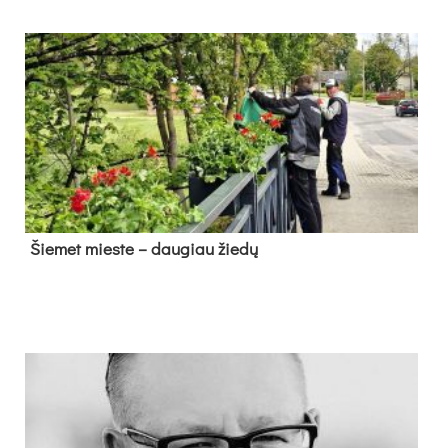
Šie­met mies­te – dau­giau žie­dų