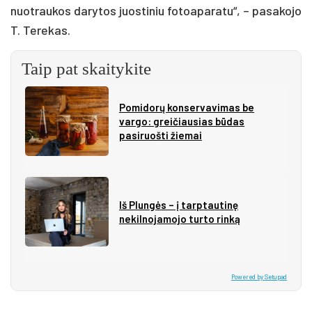
nuotraukos darytos juostiniu fotoaparatu“, – pasakojo
T. Terekas.
Taip pat skaitykite
Pomidorų konservavimas be
vargo: greičiausias būdas
pasiruošti žiemai
Iš Plungės – į tarptautinę
nekilnojamojo turto rinką
Powered by Setupad