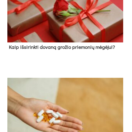
Kaip išsirinkti dovaną grožio priemonių mėgėjui?