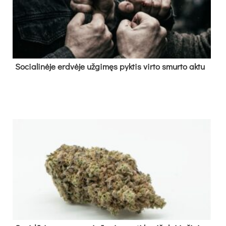
So­cia­li­nė­je erd­vė­je už­gi­męs pyk­tis vir­to smur­to ak­tu