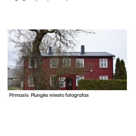
Pir­ma­sis Plun­gės mies­to fo­tog­ra­fas