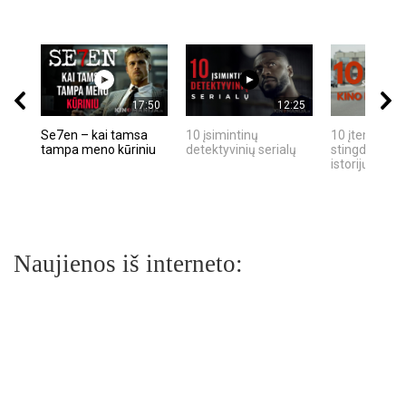
17:50
12:25
Se7en – kai tamsa
10 įsimintinų
10 įtemptų, k
tampa meno kūriniu
detektyvinių serialų
stingdančių k
istorijų
Naujienos iš interneto: