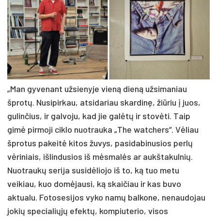
„Man gyvenant užsienyje vieną dieną užsimaniau
šprotų. Nusipirkau, atsidariau skardinę, žiūriu į juos,
gulinčius, ir galvoju, kad jie galėtų ir stovėti. Taip
gimė pirmoji ciklo nuotrauka „The watchers“. Vėliau
šprotus pakeitė kitos žuvys, pasidabinusios perlų
vėriniais, išlindusios iš mėsmalės ar aukštakulnių.
Nuotraukų serija susidėliojo iš to, ką tuo metu
veikiau, kuo domėjausi, ką skaičiau ir kas buvo
aktualu. Fotosesijos vyko namų balkone, nenaudojau
jokių specialiųjų efektų, kompiuterio, visos