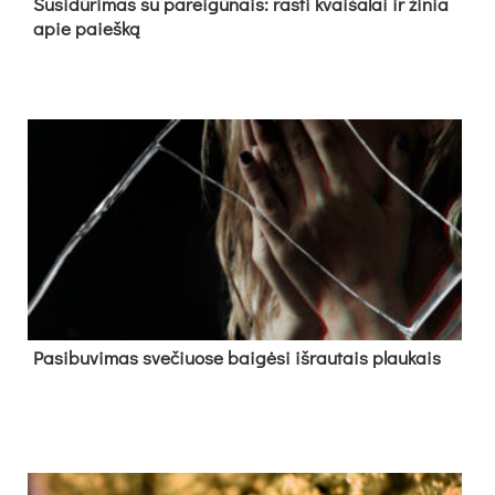
Su­si­dū­ri­mas su pa­rei­gū­nais: ras­ti kvai­ša­lai ir ži­nia
apie paieš­ką
Pa­si­bu­vi­mas sve­čiuo­se bai­gė­si iš­rau­tais plau­kais