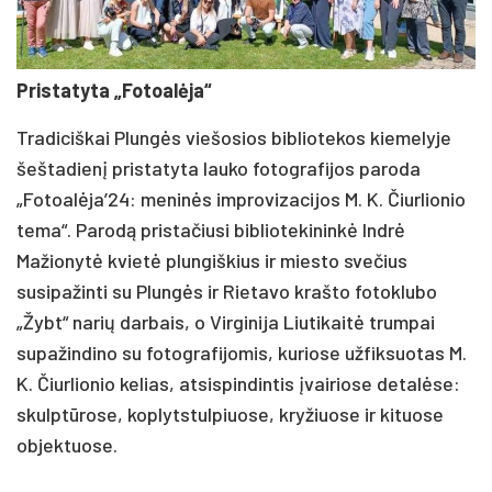
Pristatyta „Fotoalėja“
Tradiciškai Plungės viešosios bibliotekos kiemelyje
šeštadienį pristatyta lauko fotografijos paroda
„Fotoalėja’24: meninės improvizacijos M. K. Čiurlionio
tema“. Parodą pristačiusi bibliotekininkė Indrė
Mažionytė kvietė plungiškius ir miesto svečius
susipažinti su Plungės ir Rietavo krašto fotoklubo
„Žybt“ narių darbais, o Virginija Liutikaitė trumpai
supažindino su fotografijomis, kuriose užfiksuotas M.
K. Čiurlionio kelias, atsispindintis įvairiose detalėse:
skulptūrose, koplytstulpiuose, kryžiuose ir kituose
objektuose.