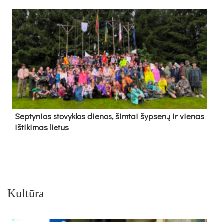
Sep­ty­nios sto­vyk­los die­nos, šim­tai šyp­se­nų ir vie­nas
iš­ti­ki­mas lie­tus
Kultūra