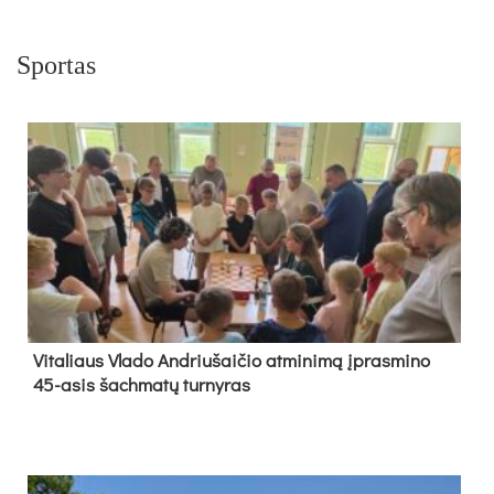
Sportas
Vi­ta­liaus Vla­do And­riu­šai­čio at­mi­ni­mą įpras­mi­no
45-asis šach­ma­tų tur­ny­ras