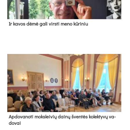
Ir ka­vos dė­mė ga­li virs­ti me­no kū­ri­niu
Ap­do­va­no­ti moks­lei­vių dai­nų šven­tės ko­lek­ty­vų va­
do­vai