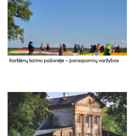
Kark­lė­nų kai­mo pa­šo­nė­je – pa­ras­par­nių var­žy­bos