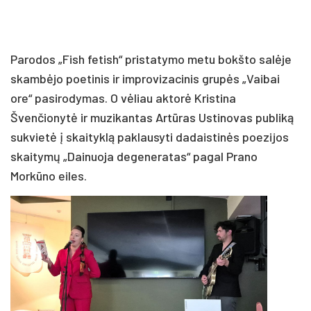
Parodos „Fish fetish“ pristatymo metu bokšto salėje
skambėjo poetinis ir improvizacinis grupės „Vaibai
ore“ pasirodymas. O vėliau aktorė Kristina
Švenčionytė ir muzikantas Artūras Ustinovas publiką
sukvietė į skaityklą paklausyti dadaistinės poezijos
skaitymų „Dainuoja degeneratas“ pagal Prano
Morkūno eiles.