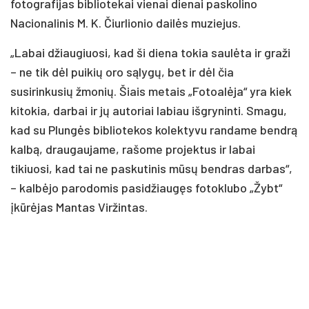
fotografijas bibliotekai vienai dienai paskolino
Nacionalinis M. K. Čiurlionio dailės muziejus.
„Labai džiaugiuosi, kad ši diena tokia saulėta ir graži
– ne tik dėl puikių oro sąlygų, bet ir dėl čia
susirinkusių žmonių. Šiais metais „Fotoalėja“ yra kiek
kitokia, darbai ir jų autoriai labiau išgryninti. Smagu,
kad su Plungės bibliotekos kolektyvu randame bendrą
kalbą, draugaujame, rašome projektus ir labai
tikiuosi, kad tai ne paskutinis mūsų bendras darbas“,
– kalbėjo parodomis pasidžiaugęs fotoklubo „Žybt“
įkūrėjas Mantas Viržintas.