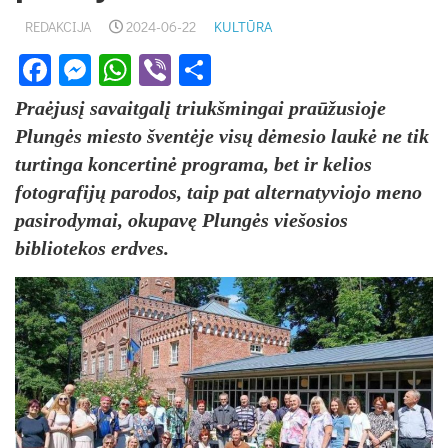
REDAKCIJA
2024-06-22
KULTŪRA
Facebook
Messenger
WhatsApp
Viber
Share
Praėjusį savaitgalį triukšmingai praūžusioje
Plungės miesto šventėje visų dėmesio laukė ne tik
turtinga koncertinė programa, bet ir kelios
fotografijų parodos, taip pat alternatyviojo meno
pasirodymai, okupavę Plungės viešosios
bibliotekos erdves.