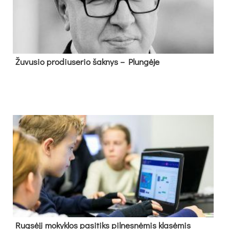
Žu­vu­sio pro­diu­se­rio šak­nys – Plun­gė­je
Rug­sė­jį mo­kyk­los pa­si­tiks pil­nes­nė­mis kla­sė­mis