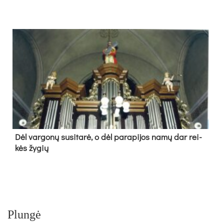
Dėl var­go­nų su­si­ta­rė, o dėl pa­ra­pi­jos na­mų dar rei­
kės žy­gių
Plungė