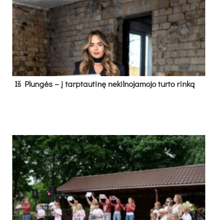
Iš Plungės – į tarptautinę nekilnojamojo turto rinką