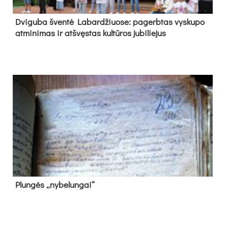
Dvi­gu­ba šven­tė La­bar­džiuo­se: pa­gerb­tas vys­ku­po
at­mi­ni­mas ir at­švęs­tas kul­tū­ros ju­bi­lie­jus
Plun­gės „ny­be­lun­gai“