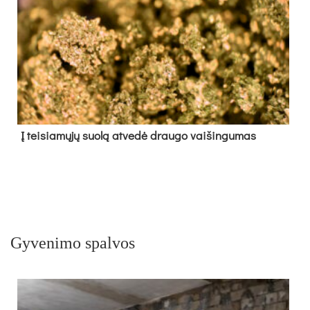
Į tei­sia­mų­jų suo­lą at­ve­dė drau­go vai­šin­gu­mas
Gyvenimo spalvos