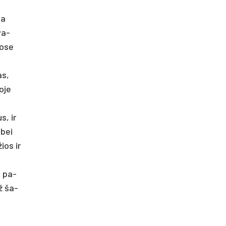
ia
va­
o­se
ų
as,
o­je
s, ir
 bei
žios ir
 į pa­
už ša­