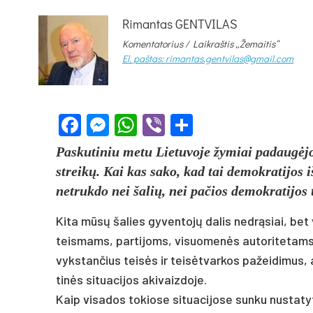
Rimantas GENTVILAS
Komentatorius /
Laikraštis „Žemaitis“
El. paštas: rimantas.gentvilas@gmail.com
Facebook
Messenger
WhatsApp
Viber
Share
Pas­ku­ti­niu me­tu Lie­tu­vo­je žy­miai pa­daugė
streikų. Kai kas sa­ko, kad tai de­mok­ra­ti­jos iš
ne­truk­do nei ša­lių, nei pa­čios de­mok­ra­ti­jos 
Ki­ta mūsų ša­lies gy­ven­tojų da­lis ne­drąsiai, bet
teis­mams, par­ti­joms, vi­suo­menės au­to­ri­te­tams gri
vyks­tan­čius teisės ir teisėt­var­kos pa­žei­di­mus, at­
tinės si­tua­ci­jos aki­vaiz­do­je.
Kaip vi­sa­dos to­kio­se si­tua­ci­jo­se sun­ku nu­sta­t