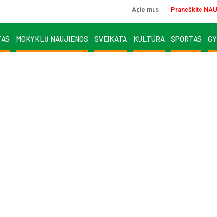
Apie mus
Praneškite NAU
TAS
MOKYKLŲ NAUJIENOS
SVEIKATA
KULTŪRA
SPORTAS
GY