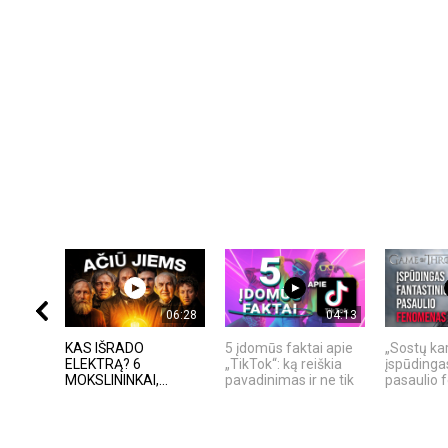
06:28
04:13
KAS IŠRADO
5 įdomūs faktai apie
„Sostų kar
ELEKTRĄ? 6
„TikTok“: ką reiškia
įspūdinga
MOKSLININKAI,...
pavadinimas ir ne tik
pasaulio