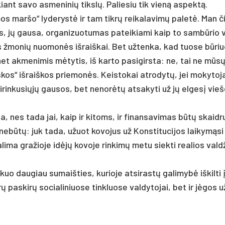
­kiant sa­vo as­me­ni­nių tikslų. Pa­lie­siu tik vieną as­pektą.
mos mar­šo“ ly­de­rystė ir tam tikrų rei­ka­la­vimų pa­letė. Man č
s, jų gau­sa, or­ga­ni­zuo­tu­mas pa­tei­kia­mi kaip to sam­būrio 
s žmo­nių nuo­monės iš­raiš­kai. Bet už­ten­ka, kad tuo­se būriu
net ak­me­ni­mis mėty­tis, iš kar­to pa­si­girs­ta: ne, tai ne mūs
­kos“ iš­raiš­kos prie­monės. Keis­to­kai at­ro­dytų, jei mo­ky­to­j
­rin­ku­siųjų gau­sos, bet ne­norėtų at­sa­ky­ti už jų el­gesį vie­š
­ja, nes ta­da jai, kaip ir ki­toms, ir fi­nan­sa­vi­mas būtų skaid­ru
­būtų: juk ta­da, užuot ko­vo­jus už Kons­ti­tu­ci­jos lai­kymą­si
ga­li­ma gra­žio­je idėjų ko­vo­je rin­kimų me­tu siek­ti rea­lios vald­
uo dau­giau su­maiš­ties, ku­rio­je at­si­rastų ga­li­mybė iš­kil­ti
ų pa­skirų so­cia­li­niuo­se tink­luo­se val­dy­to­jai, bet ir jėgos 