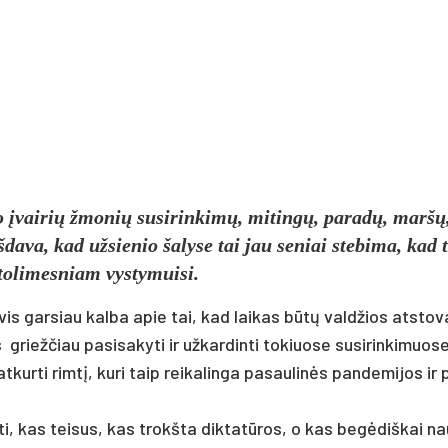
­jo įvai­rių žmo­nių su­si­rin­kimų, mi­tingų, pa­radų, maršų
­da­va, kad už­sie­nio ša­ly­se tai jau se­niai ste­bi­ma, kad 
to­li­mes­niam vys­ty­mui­si.
 vis gar­siau kal­ba apie tai, kad lai­kas būtų vald­žios at­sto­
ež­čiau pa­si­sa­ky­ti ir už­kar­din­ti to­kiuo­se su­si­rin­ki­muo­s
kur­ti rimtį, ku­ri taip rei­ka­lin­ga pa­sau­linės pan­de­mi­jos ir p
y­ti, kas tei­sus, kas trokš­ta dik­tatū­ros, o kas be­gėdiš­kai nau