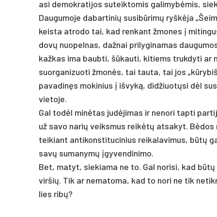
a­si de­mok­ra­ti­jos su­teik­to­mis ga­li­mybė­mis, sie
Dau­gu­mo­je da­bar­ti­nių su­si­būrimų ryškė­ja „Šei­
keis­ta at­ro­do tai, kad ren­kant žmo­nes į mi­tin­gu
dovų nuo­pel­nas, daž­nai pri­ly­gi­na­mas dau­gu­mo
kaž­kas ima baub­ti, šūkau­ti, ki­tiems truk­dy­ti ar 
suor­ga­ni­zuo­ti žmonės, tai tau­ta, tai jos „kūry­biš
pavadinęs mo­ki­nius į iš­vyką, did­žiuotų­si dėl su­si
vie­to­je.
Gal todėl minė­tas judė­ji­mas ir ne­no­ri tap­ti par­ti
už sa­vo na­rių veiks­mus reikėtų at­sa­kyt. Bėdos ne
tei­kiant an­ti­kons­ti­tu­ci­nius rei­ka­la­vi­mus, būtų 
savų su­ma­nymų įgy­ven­di­ni­mo.
Bet, ma­tyt, sie­kia­ma ne to. Gal no­ri­si, kad būtų k
vir­šių. Tik ar ne­ma­to­ma, kad to no­ri ne tik ne­tikr
lies ribų?