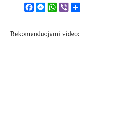
Facebook
Messenger
WhatsApp
Viber
Share
Rekomenduojami video: