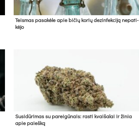
Teis­mas pa­sa­kė­le apie bi­čių ko­rių de­zin­fek­ci­ją ne­pa­ti­
kė­jo
Su­si­dū­ri­mas su pa­rei­gū­nais: ras­ti kvai­ša­lai ir ži­nia
apie paieš­ką