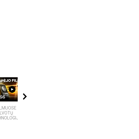
09:20
04:58
04:08
ILMUOSE
4 Faktai apie
Best places to visit
ALVOTŲ
Antarktidą
Telsiai
NOLOGIJŲ,...