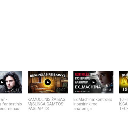
21:11
09:00
18:13
ai" -
KAMUOLINIS ŽAIBAS:
Ex Machina: kontrolės
10 F
s fantastinio
MĮSLINGA GAMTOS
ir pasirinkimo
IŠG
 fenomenas
PASLAPTIS
anatomija
TECH