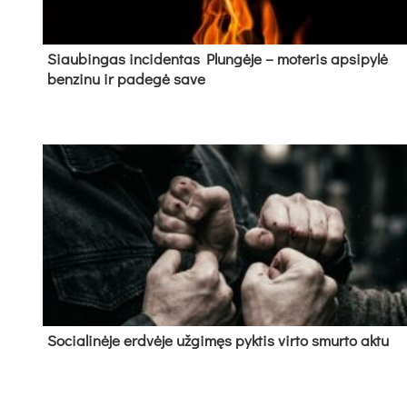
Siau­bin­gas in­ci­den­tas Plun­gė­je – mo­te­ris ap­si­py­lė
ben­zi­nu ir pa­de­gė sa­ve
So­cia­li­nė­je erd­vė­je už­gi­męs pyk­tis vir­to smur­to ak­tu