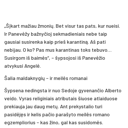
„Šįkart mažiau žmonių. Bet visur tas pats, kur nueisi.
Ir Panevėžy bažnyčioj sekmadieniais nebe taip
gausiai susirenka kaip prieš karantiną. Aš pati
nebijau. O ko? Pas mus karantinas toks tebuvo…
Susirgom iš baimės“, – šypsojosi iš Panevėžio
atvykusi Angelė.
Šalia maldaknygių – ir meilės romanai
Šypsena nedingsta ir nuo Sedoje gyvenančio Alberto
veido. Vyras religiniais atributais šiuose atlaiduose
prekiauja jau daug metų. Ant prekystalio turi
pasidėjęs ir kelis pačio parašyto meilės romano
egzempliorius – kas žino, gal kas susidomės.