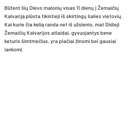
Būtent šių Dievo malonių visas 11 dienų į Žemaičių
Kalvariją plūsta tikintieji iš skirtingų šalies vietovių.
Kai kurie čia kelią randa net iš užsienio, mat Didieji
Žemaičių Kalvarijos atlaidai, gyvuojantys bene
keturis šimtmečius, yra plačiai žinomi bei gausiai
lankomi.