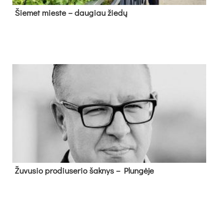
Šie­met mies­te – dau­giau žie­dų
Žu­vu­sio pro­diu­se­rio šak­nys – Plun­gė­je