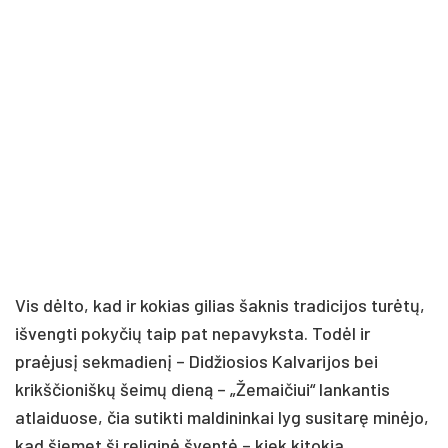
Vis dėlto, kad ir kokias gilias šaknis tradicijos turėtų,
išvengti pokyčių taip pat nepavyksta. Todėl ir
praėjusį sekmadienį – Didžiosios Kalvarijos bei
krikščioniškų šeimų dieną – „Žemaičiui“ lankantis
atlaiduose, čia sutikti maldininkai lyg susitarę minėjo,
kad šiemet ši religinė šventė – kiek kitokia.