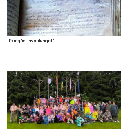
Plun­gės „ny­be­lun­gai“