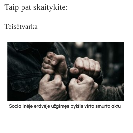
Taip pat skaitykite:
Teisėtvarka
So­cia­li­nė­je erd­vė­je už­gi­męs pyk­tis vir­to smur­to ak­tu