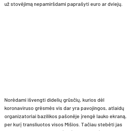
už stovėjimą nepamiršdami paprašyti euro ar dviejų.
Norėdami išvengti didelių grūsčių, kurios dėl
koronaviruso grėsmės vis dar yra pavojingos, atlaidų
organizatoriai bazilikos pašonėje įrengė lauko ekraną,
per kurį transliuotos visos Mišios. Tačiau stebėti jas