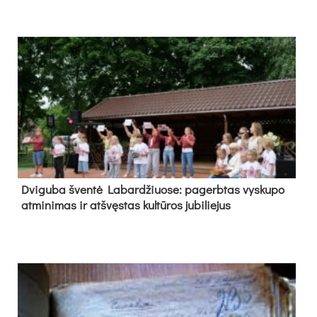
Dvi­gu­ba šven­tė La­bar­džiuo­se: pa­gerb­tas vys­ku­po
at­mi­ni­mas ir at­švęs­tas kul­tū­ros ju­bi­lie­jus