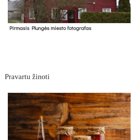
Pir­ma­sis Plun­gės mies­to fo­tog­ra­fas
Pravartu žinoti