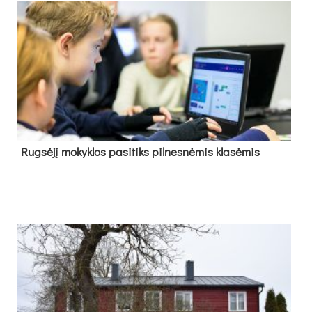
Rug­sė­jį mo­kyk­los pa­si­tiks pil­nes­nė­mis kla­sė­mis