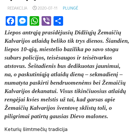
REDAKCIJA
2020-07-11
PLUNGĖ
Facebook
Messenger
WhatsApp
Viber
Share
Liepos antrąją prasidėjusių Didžiųjų Žemaičių
Kalvarijos atlaidų beliko tik trys dienos. Šiandien,
liepos 10-ąją, miestelio bazilika po savo stogu
suburs policijos, teisėsaugos ir teisėtvarkos
atstovus. Šeštadienis bus dedikuotas jaunimui,
na, o paskutiniąją atlaidų dieną – sekmadienį –
numatyta paskirti bendruomenėms bei Žemaičių
Kalvarijos dekanatui. Visus tikinčiuosius atlaidų
rengėjai kvies melstis už tai, kad garsas apie
Žemaičių Kalvarijos šventovę sklistų toli, o
piligrimai patirtų gausias Dievo malones.
Keturių šimtmečių tradicija