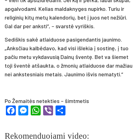
apgalvodami. Kelias maldaknyges nupirko. Turiu ir
religinių kitų metų kalendorių, bet į juos net nežiūri.
Gal dar per anksti“, – svarstė vyriškis.
Sediškis sakė atlaiduose pasigendantis jaunimo.
„Anksčiau kalbėdavo, kad visi išlekia į sostinę, į tuo
pačiu metu vykdavusią Dainų šventę. Bet va šiemet
toji šventė atšaukta, o žmonių atlaiduose dar mažiau
nei ankstesniais metais. Jaunimo išvis nematyti.“
Po Žemaitės netekties – šimtmetis
Facebook
Messenger
WhatsApp
Viber
Share
Rekomenduojami video: