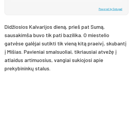
Powered by Setupad
Didžiosios Kalvarijos dieną, prieš pat Sumą,
sausakimša buvo tik pati bazilika. O miestelio
gatvėse galėjai sutikti tik vieną kitą praeivį, skubantį
į Mišias. Pavieniai smalsuoliai, tikriausiai atvežę į
atlaidus artimuosius, vangiai sukiojosi apie
prekybininkų stalus.