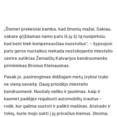
„Šiemet prekeiviai bamba, kad žmonių mažai. Sakiau,
vakare grįždamas namo pats iš jų šį tą nusipirksiu,
kad bent kiek kompensuočiau nuostolius“, – šypsojosi
pats geros nuotaikos niekada nestokojantis miestelio
centre sutiktas Žemaičių Kalvarijos bendruomenės
pirmininkas Bronius Kleinauskas.
Pasak jo, pasirengimas didžiajam metų įvykiui truko
ne vieną savaitę. Daug prisidėjo miestelio
bendruomenė. Nuošaly neliko ir jaunimas, kaip ir
kasmet padėjęs reguliuoti automobilių srautus –
rodė, kur galima sustoti ir palikti mašinas. Atsirado ir
tokių, kurie mojo sukti į jų privačius kiemus, žinoma,