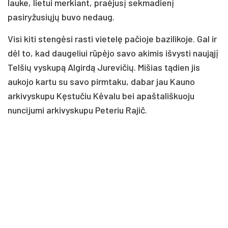
lauke, lietui merkiant, praėjusį sekmadienį
pasiryžusiųjų buvo nedaug.
Visi kiti stengėsi rasti vietelę pačioje bazilikoje. Gal ir
dėl to, kad daugeliui rūpėjo savo akimis išvysti naująjį
Telšių vyskupą Algirdą Jurevičių. Mišias tądien jis
aukojo kartu su savo pirmtaku, dabar jau Kauno
arkivyskupu Kęstučiu Kėvalu bei apaštališkuoju
nuncijumi arkivyskupu Peteriu Rajič.