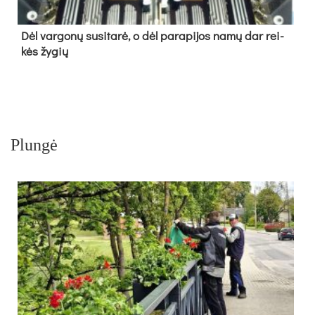
Dėl var­go­nų su­si­ta­rė, o dėl pa­ra­pi­jos na­mų dar rei­
kės žy­gių
Plungė