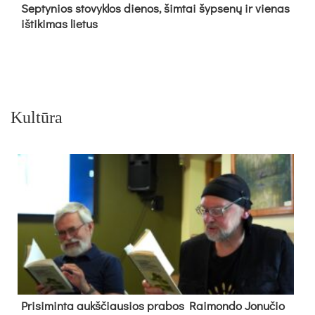
Sep­ty­nios sto­vyk­los die­nos, šim­tai šyp­se­nų ir vie­nas
iš­ti­ki­mas lie­tus
Kultūra
Pri­si­min­ta aukš­čiau­sios pra­bos Rai­mon­do Jo­nu­čio