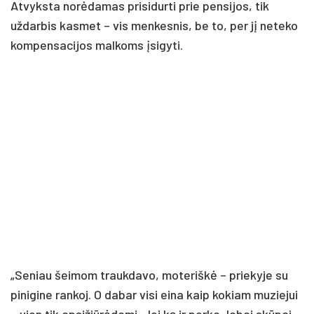
Atvyksta norėdamas prisidurti prie pensijos, tik
uždarbis kasmet – vis menkesnis, be to, per jį neteko
kompensacijos malkoms įsigyti.
„Seniau šeimom traukdavo, moteriškė – priekyje su
pinigine rankoj. O dabar visi eina kaip kokiam muziejui
– vien tik apsižiūrėdami. Jei ką ir perka, labai skūpai,