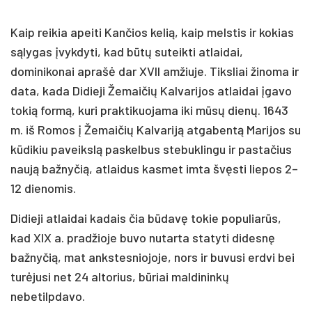
Kaip reikia apeiti Kančios kelią, kaip melstis ir kokias
sąlygas įvykdyti, kad būtų suteikti atlaidai,
dominikonai aprašė dar XVII amžiuje. Tiksliai žinoma ir
data, kada Didieji Žemaičių Kalvarijos atlaidai įgavo
tokią formą, kuri praktikuojama iki mūsų dienų. 1643
m. iš Romos į Žemaičių Kalvariją atgabentą Marijos su
kūdikiu paveikslą paskelbus stebuklingu ir pastačius
naują bažnyčią, atlaidus kasmet imta švęsti liepos 2–
12 dienomis.
Didieji atlaidai kadais čia būdavę tokie populiarūs,
kad XIX a. pradžioje buvo nutarta statyti didesnę
bažnyčią, mat ankstesniojoje, nors ir buvusi erdvi bei
turėjusi net 24 altorius, būriai maldininkų
nebetilpdavo.