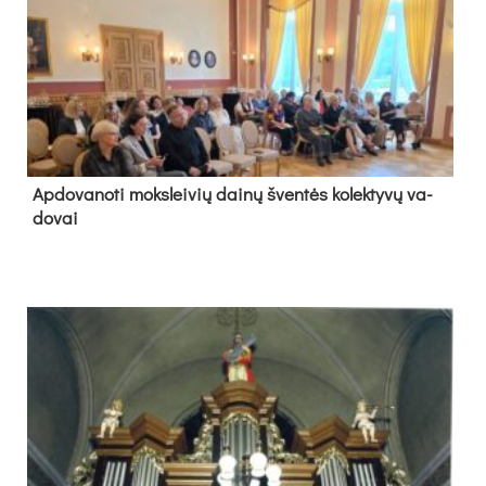
Ap­do­va­no­ti moks­lei­vių dai­nų šven­tės ko­lek­ty­vų va­
do­vai