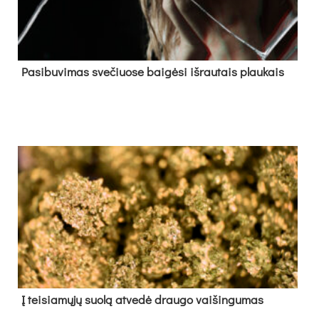
Pa­si­bu­vi­mas sve­čiuo­se bai­gė­si iš­rau­tais plau­kais
Į tei­sia­mų­jų suo­lą at­ve­dė drau­go vai­šin­gu­mas