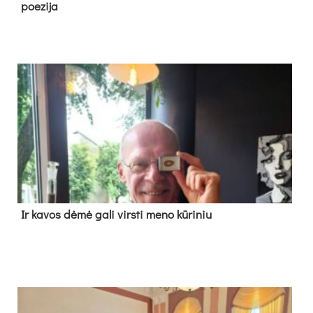
poe­zi­ja
Ir ka­vos dė­mė ga­li virs­ti me­no kū­ri­niu