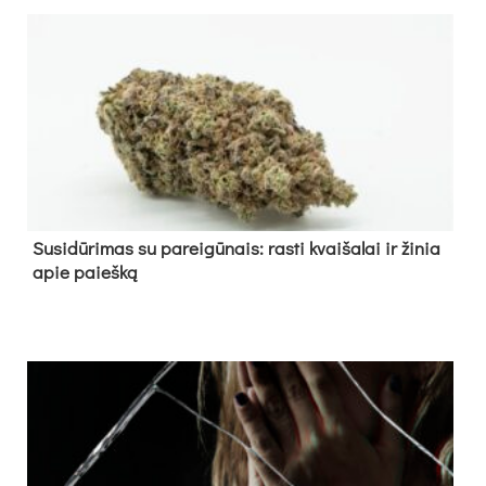
Su­si­dū­ri­mas su pa­rei­gū­nais: ras­ti kvai­ša­lai ir ži­nia
apie paieš­ką