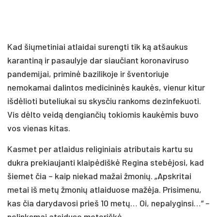
Kad šiųmetiniai atlaidai surengti tik ką atšaukus
karantiną ir pasaulyje dar siaučiant koronaviruso
pandemijai, priminė bazilikoje ir šventoriuje
nemokamai dalintos medicininės kaukės, vienur kitur
išdėlioti buteliukai su skysčiu rankoms dezinfekuoti.
Vis dėlto veidą dengiančių tokiomis kaukėmis buvo
vos vienas kitas.
Kasmet per atlaidus religiniais atributais kartu su
dukra prekiaujanti klaipėdiškė Regina stebėjosi, kad
šiemet čia – kaip niekad mažai žmonių. „Apskritai
metai iš metų žmonių atlaiduose mažėja. Prisimenu,
kas čia darydavosi prieš 10 metų… Oi, nepalyginsi…“ –
nelinksmai atsiduso moteriškė.