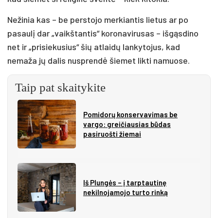
Nežinia kas – be perstojo merkiantis lietus ar po
pasaulį dar „vaikštantis“ koronavirusas – išgąsdino
net ir „prisiekusius“ šių atlaidų lankytojus, kad
nemaža jų dalis nusprendė šiemet likti namuose.
Taip pat skaitykite
Pomidorų konservavimas be
vargo: greičiausias būdas
pasiruošti žiemai
Iš Plungės – į tarptautinę
nekilnojamojo turto rinką