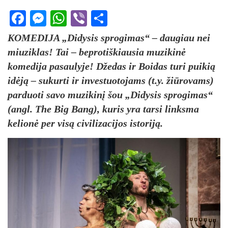
Facebook
Messenger
WhatsApp
Viber
Share
KOMEDIJA „Didysis sprogimas“ – daugiau nei
miuziklas! Tai – beprotiškiausia muzikinė
komedija pasaulyje! Džedas ir Boidas turi puikią
idėją – sukurti ir investuotojams (t.y. žiūrovams)
parduoti savo muzikinį šou „Didysis sprogimas“
(angl. The Big Bang), kuris yra tarsi linksma
kelionė per visą civilizacijos istoriją.