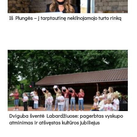
Iš Plungės – į tarptautinę nekilnojamojo turto rinką
Dvi­gu­ba šven­tė La­bar­džiuo­se: pa­gerb­tas vys­ku­po
at­mi­ni­mas ir at­švęs­tas kul­tū­ros ju­bi­lie­jus