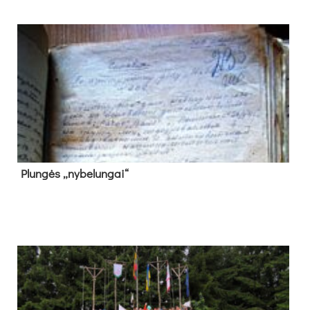
Plun­gės „ny­be­lun­gai“