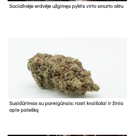
So­cia­li­nė­je erd­vė­je už­gi­męs pyk­tis vir­to smur­to ak­tu
Su­si­dū­ri­mas su pa­rei­gū­nais: ras­ti kvai­ša­lai ir ži­nia
apie paieš­ką