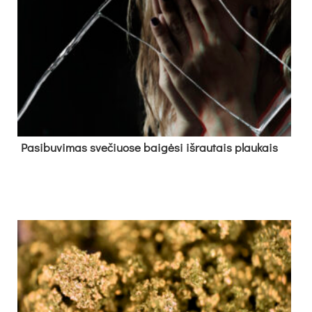
Pa­si­bu­vi­mas sve­čiuo­se bai­gė­si iš­rau­tais plau­kais