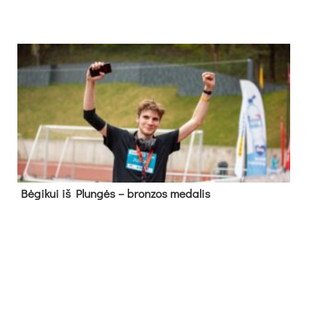
Bė­gi­kui iš Plun­gės – bron­zos me­da­lis