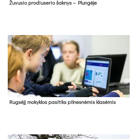
Žu­vu­sio pro­diu­se­rio šak­nys – Plun­gė­je
Rug­sė­jį mo­kyk­los pa­si­tiks pil­nes­nė­mis kla­sė­mis