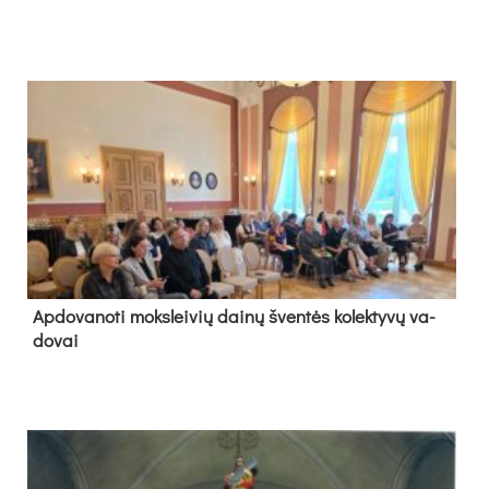
Ap­do­va­no­ti moks­lei­vių dai­nų šven­tės ko­lek­ty­vų va­
do­vai