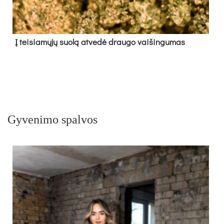
Į tei­sia­mų­jų suo­lą at­ve­dė drau­go vai­šin­gu­mas
Gyvenimo spalvos