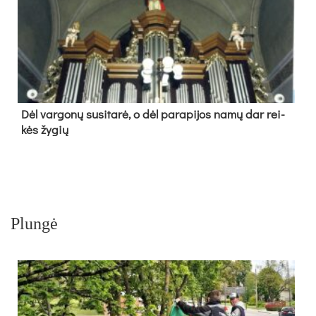
Dėl var­go­nų su­si­ta­rė, o dėl pa­ra­pi­jos na­mų dar rei­
kės žy­gių
Plungė