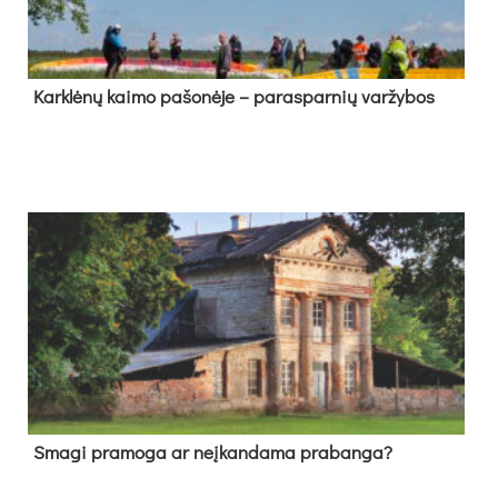
Kark­lė­nų kai­mo pa­šo­nė­je – pa­ras­par­nių var­žy­bos
Sma­gi pra­mo­ga ar neį­kan­da­ma pra­ban­ga?