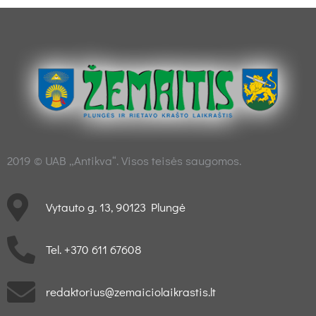
2019 © UAB „Antikva“. Visos teisės saugomos.
Vytauto g. 13, 90123 Plungė
Tel. +370 611 67608
redaktorius@zemaiciolaikrastis.lt