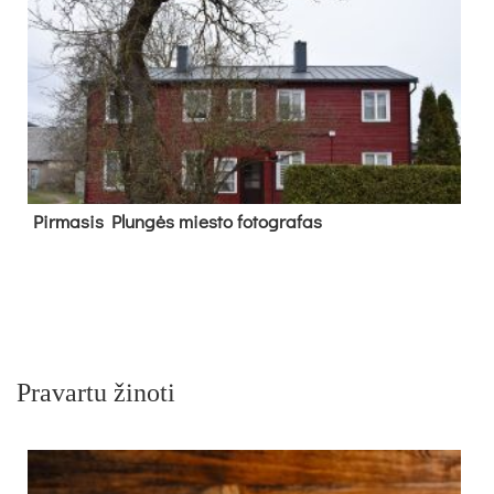
Pir­ma­sis Plun­gės mies­to fo­tog­ra­fas
Pravartu žinoti