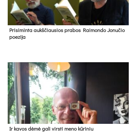
Pri­si­min­ta aukš­čiau­sios pra­bos Rai­mon­do Jo­nu­čio
poe­zi­ja
Ir ka­vos dė­mė ga­li virs­ti me­no kū­ri­niu