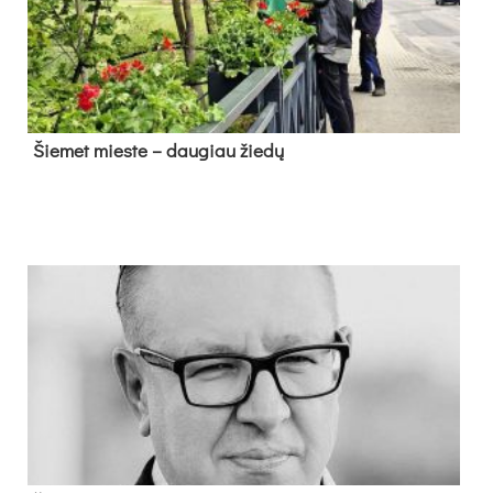
Šie­met mies­te – dau­giau žie­dų