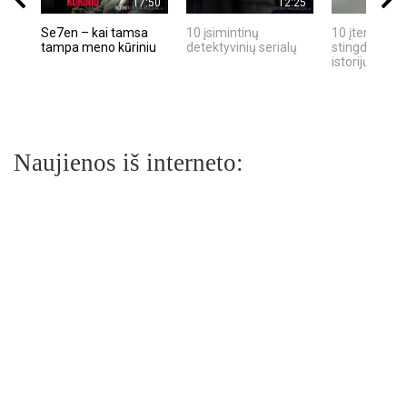
17:50
12:25
Se7en – kai tamsa
10 įsimintinų
10 įtemptų, k
tampa meno kūriniu
detektyvinių serialų
stingdančių k
istorijų
Naujienos iš interneto: