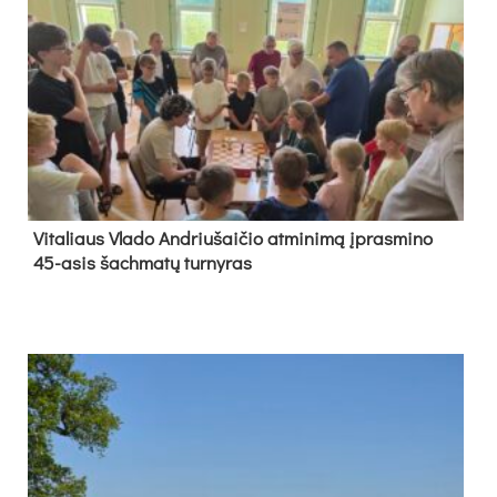
Vi­ta­liaus Vla­do And­riu­šai­čio at­mi­ni­mą įpras­mi­no
45-asis šach­ma­tų tur­ny­ras