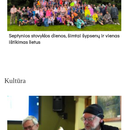
Sep­ty­nios sto­vyk­los die­nos, šim­tai šyp­se­nų ir vie­nas
iš­ti­ki­mas lie­tus
Kultūra