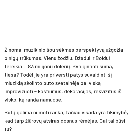
Žinoma, muzikinio šou sėkmės perspektyvą užgožia
pinigų trūkumas. Vienu žodžiu, Džedui ir Boidui
tereikia… 83 milijonų dolerių. Svaiginanti suma,
tiesa? Todėl jie yra priversti patys suvaidinti šį
miuziklą skolinto buto svetainėje bei viską
improvizuoti – kostiumus, dekoracijas, rekvizitus iš
visko, ką randa namuose.
Būtų galima numoti ranka, tačiau visada yra tikimybė,
kad tarp žiūrovų atsiras dosnus rėmėjas. Gal tai būsi
tu?