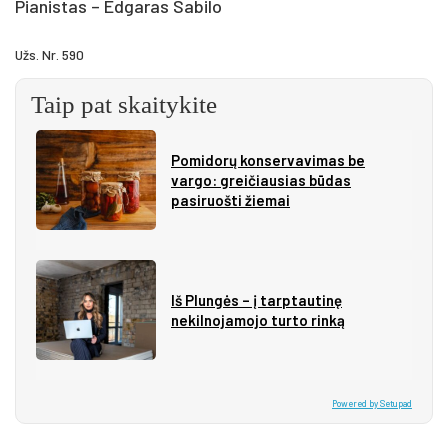
Pianistas – Edgaras Sabilo
Užs. Nr. 590
Taip pat skaitykite
Pomidorų konservavimas be
vargo: greičiausias būdas
pasiruošti žiemai
Iš Plungės – į tarptautinę
nekilnojamojo turto rinką
Powered by Setupad