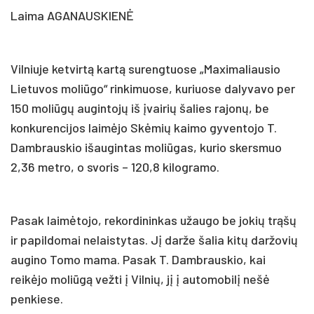
Laima AGANAUSKIENĖ
Vilniuje ketvirtą kartą surengtuose „Maximaliausio
Lietuvos moliūgo“ rinkimuose, kuriuose dalyvavo per
150 moliūgų augintojų iš įvairių šalies rajonų, be
konkurencijos laimėjo Skėmių kaimo gyventojo T.
Dambrauskio išaugintas moliūgas, kurio skersmuo
2,36 metro, o svoris – 120,8 kilogramo.
Pasak laimėtojo, rekordininkas užaugo be jokių trąšų
ir papildomai nelaistytas. Jį darže šalia kitų daržovių
augino Tomo mama. Pasak T. Dambrauskio, kai
reikėjo moliūgą vežti į Vilnių, jį į automobilį nešė
penkiese.