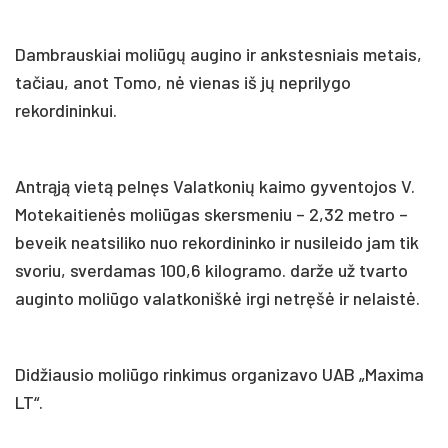
Dambrauskiai moliūgų augino ir ankstesniais metais,
tačiau, anot Tomo, nė vienas iš jų neprilygo
rekordininkui.
Antrąją vietą pelnęs Valatkonių kaimo gyventojos V.
Motekaitienės moliūgas skersmeniu – 2,32 metro –
beveik neatsiliko nuo rekordininko ir nusileido jam tik
svoriu, sverdamas 100,6 kilogramo. darže už tvarto
auginto moliūgo valatkoniškė irgi netręšė ir nelaistė.
Didžiausio moliūgo rinkimus organizavo UAB „Maxima
LT“.