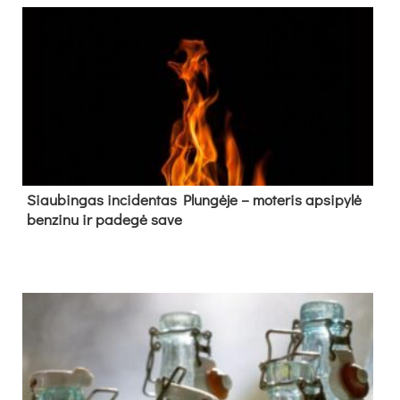
Siau­bin­gas in­ci­den­tas Plun­gė­je – mo­te­ris ap­si­py­lė
ben­zi­nu ir pa­de­gė sa­ve