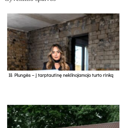
Iš Plungės – į tarptautinę nekilnojamojo turto rinką