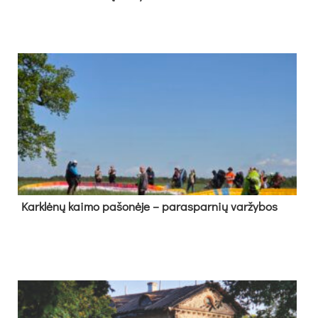
Kark­lė­nų kai­mo pa­šo­nė­je – pa­ras­par­nių var­žy­bos