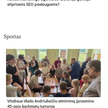
stipriomis SEO paslaugomis?
Sportas
Vi­ta­liaus Vla­do And­riu­šai­čio at­mi­ni­mą įpras­mi­no
45-asis šach­ma­tų tur­ny­ras