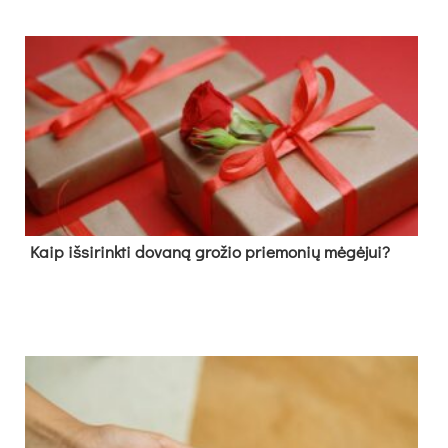
Kaip išsirinkti dovaną grožio priemonių mėgėjui?