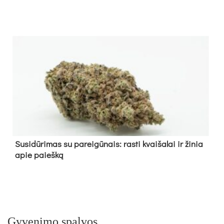
Su­si­dū­ri­mas su pa­rei­gū­nais: ras­ti kvai­ša­lai ir ži­nia
apie paieš­ką
Gyvenimo spalvos