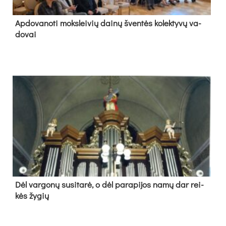
Ap­do­va­no­ti moks­lei­vių dai­nų šven­tės ko­lek­ty­vų va­
do­vai
Dėl var­go­nų su­si­ta­rė, o dėl pa­ra­pi­jos na­mų dar rei­
kės žy­gių