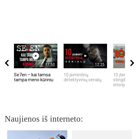
17:50
12:25
Se7en – kai tamsa
10 įsimintinų
10 įtemptų, k
tampa meno kūriniu
detektyvinių serialų
stingdančių k
istorijų
Naujienos iš interneto: