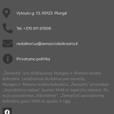
Vytauto g. 13, 90123 Plungė
Tel. +370 611 67608
redaktorius@zemaiciolaikrastis.lt
Privatumo politika
„Žemaitis“ yra didžiausias Plungės ir Rietavo krašto
laikraštis. Leidžiamas du kartus per savaitę.
Plungės ir Rietavo krašto laikraščio „Žemaitis“ pirmtakas
„Socialistinis kelias“ įkurtas 1948 m. lapkričio mėnesį. Po
to jis pavadintas „Kibirkštimi“. „Žemaičio“ pavadinimą
laikraštis gavo 1990 m. spalio 3-iąją.