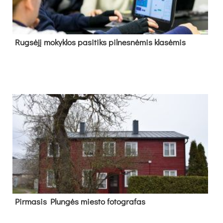
Rug­sė­jį mo­kyk­los pa­si­tiks pil­nes­nė­mis kla­sė­mis
Pir­ma­sis Plun­gės mies­to fo­tog­ra­fas