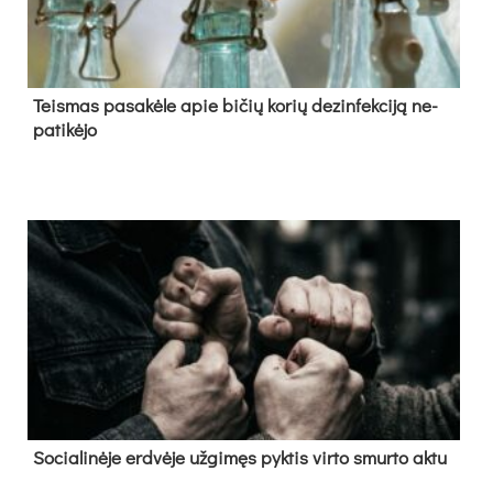
Teis­mas pa­sa­kė­le apie bi­čių ko­rių de­zin­fek­ci­ją ne­
pa­ti­kė­jo
So­cia­li­nė­je erd­vė­je už­gi­męs pyk­tis vir­to smur­to ak­tu