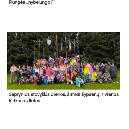
Plun­gės „ny­be­lun­gai“
Sep­ty­nios sto­vyk­los die­nos, šim­tai šyp­se­nų ir vie­nas
iš­ti­ki­mas lie­tus