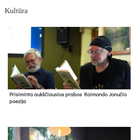
Kultūra
Pri­si­min­ta aukš­čiau­sios pra­bos Rai­mon­do Jo­nu­čio
poe­zi­ja