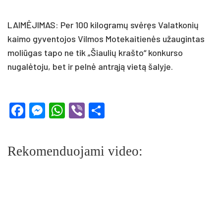
LAIMĖJIMAS: Per 100 kilogramų svėręs Valatkonių
kaimo gyventojos Vilmos Motekaitienės užaugintas
moliūgas tapo ne tik „Šiaulių krašto“ konkurso
nugalėtoju, bet ir pelnė antrąją vietą šalyje.
Facebook
Messenger
WhatsApp
Viber
Share
Rekomenduojami video: