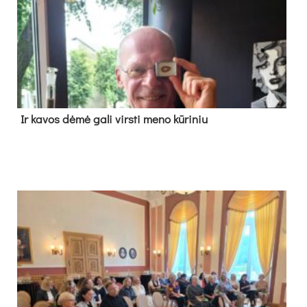
Ir ka­vos dė­mė ga­li virs­ti me­no kū­ri­niu