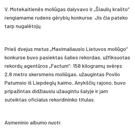
V. Motekaitienės moliūgas dalyvavo ir „Šiaulių krašto“
rengiamame rudens gėrybių konkurse. Jis čia pateko
tarp nugalėtojų.
Prieš dvejus metus „Maximaliausio Lietuvos moliūgo“
konkurse buvo pasiektas šalies rekordas, užfiksuotas
rekordų agentūros „Factum”: 158 kilogramų svėręs
2,8 metro skersmens moliūgas, užaugintas Povilo
Patumsio iš Liepdegių kaimo, Anykščių rajono, buvo
pripažintas didžiausiu užaugintu šalyje ir jam
suteiktas oficialus rekordininko titulas.
Asmeninio albumo nuotr.