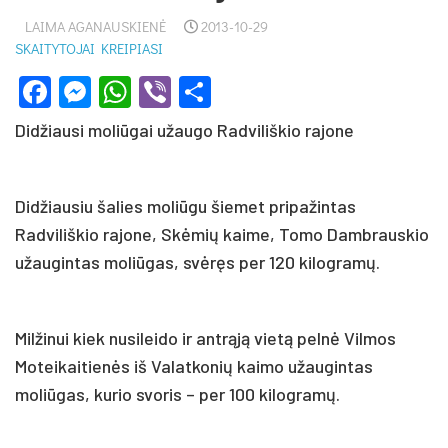
LAIMA AGANAUSKIENĖ
2013-10-29
SKAITYTOJAI KREIPIASI
Facebook
Messenger
WhatsApp
Viber
Share
Didžiausi moliūgai užaugo Radviliškio rajone
Didžiausiu šalies moliūgu šiemet pripažintas
Radviliškio rajone, Skėmių kaime, Tomo Dambrauskio
užaugintas moliūgas, svėręs per 120 kilogramų.
Milžinui kiek nusileido ir antrąją vietą pelnė Vilmos
Moteikaitienės iš Valatkonių kaimo užaugintas
moliūgas, kurio svoris – per 100 kilogramų.