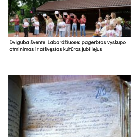
Dvi­gu­ba šven­tė La­bar­džiuo­se: pa­gerb­tas vys­ku­po
at­mi­ni­mas ir at­švęs­tas kul­tū­ros ju­bi­lie­jus