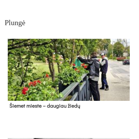
Plungė
Šie­met mies­te – dau­giau žie­dų