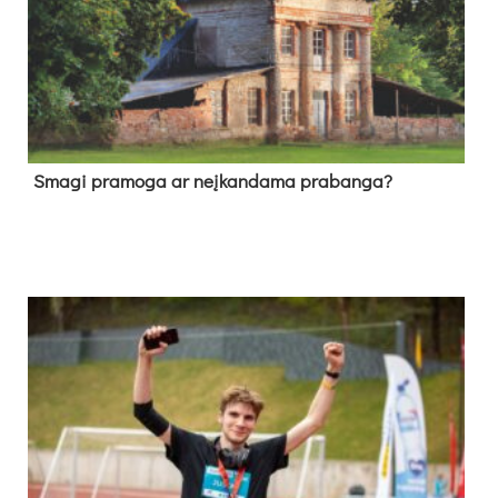
Sma­gi pra­mo­ga ar neį­kan­da­ma pra­ban­ga?