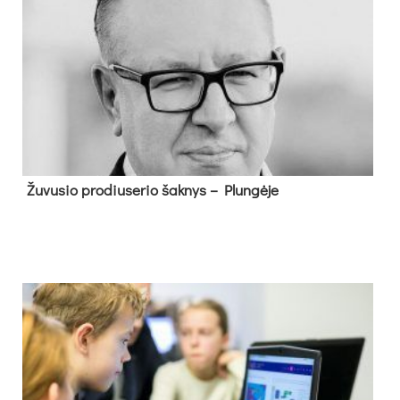
Žu­vu­sio pro­diu­se­rio šak­nys – Plun­gė­je