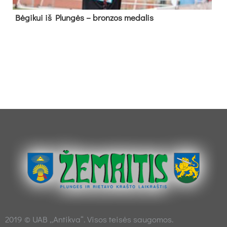
Bė­gi­kui iš Plun­gės – bron­zos me­da­lis
2019 © UAB „Antikva“. Visos teisės saugomos.