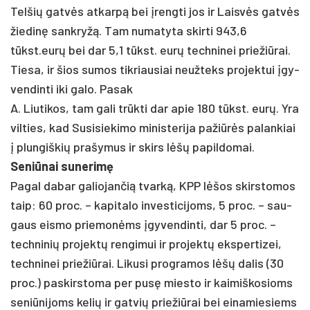
Tel­šių gatvės at­karpą bei įreng­ti jos ir Laisvės gatvės
žie­dinę san­kryžą. Tam nu­ma­ty­ta skir­ti 943,6
tūkst.eurų bei dar 5,1 tūkst. eurų tech­ni­nei prie­žiū­rai.
Tie­sa, ir šios su­mos tik­riau­siai neuž­teks pro­jek­tui įgy­
ven­din­ti iki ga­lo. Pa­sak
A. Liu­ti­kos, tam ga­li trūkti dar apie 180 tūkst. eurų. Yra
vil­ties, kad Su­si­sie­ki­mo mi­nis­te­ri­ja pa­žiūrės pa­lan­kiai
į plun­giš­kių pra­šy­mus ir skirs lėšų pa­pil­do­mai.
Se­niū­nai su­ne­rimę
Pa­gal da­bar ga­lio­jan­čią tvarką, KPP lėšos skirs­to­mos
taip: 60 pro­c. – ka­pi­ta­lo in­ves­ti­ci­joms, 5 pro­c. – sau­
gaus eis­mo prie­monėms įgy­ven­din­ti, dar 5 pro­c. –
tech­ni­nių pro­jektų ren­gi­mui ir pro­jektų eks­per­ti­zei,
tech­ni­nei prie­žiū­rai. Li­ku­si pro­gra­mos lėšų da­lis (30
pro­c.) pa­skirs­to­ma per pusę mies­to ir kai­miš­ko­sioms
se­niū­ni­joms ke­lių ir gat­vių prie­žiū­rai bei ei­na­mie­siems