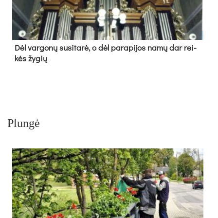
Dėl var­go­nų su­si­ta­rė, o dėl pa­ra­pi­jos na­mų dar rei­
kės žy­gių
Plungė