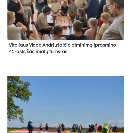
Vi­ta­liaus Vla­do And­riu­šai­čio at­mi­ni­mą įpras­mi­no
45-asis šach­ma­tų tur­ny­ras