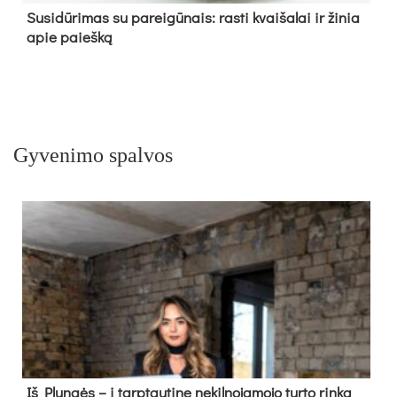
Su­si­dū­ri­mas su pa­rei­gū­nais: ras­ti kvai­ša­lai ir ži­nia
apie paieš­ką
Gyvenimo spalvos
Iš Plungės – į tarptautinę nekilnojamojo turto rinką