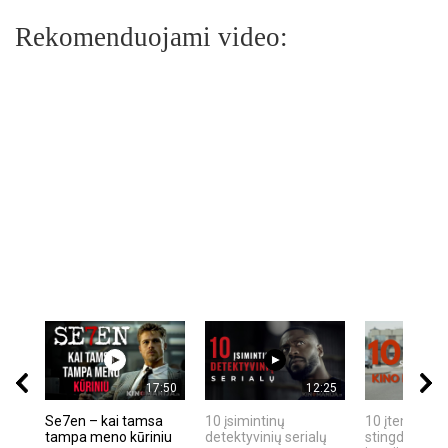
Rekomenduojami video:
17:50
12:25
Se7en – kai tamsa
10 įsimintinų
10 įtemptų, k
tampa meno kūriniu
detektyvinių serialų
stingdančių k