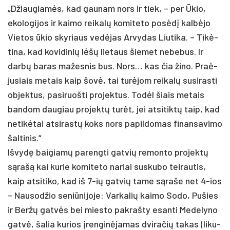
„Džiau­giamės, kad gau­nam nors ir tiek, – per Ūkio,
eko­lo­gi­jos ir kai­mo rei­kalų ko­mi­te­to po­sėdį kalbė­jo
Vie­tos ūkio sky­riaus vedė­jas Ar­vy­das Liu­ti­ka. – Tikė­
ti­na, kad ko­vi­di­nių lėšų lie­taus šie­met ne­be­bus. Ir
darbų ba­ras ma­žes­nis bus. Nors… kas čia ži­no. Praė­
ju­siais me­tais kaip šovė, tai turė­jom rei­kalų su­si­ras­ti
ob­jek­tus, pa­si­ruoš­ti pro­jek­tus. Todėl šiais me­tais
ban­dom dau­giau pro­jektų turėt, jei at­si­tiktų taip, kad
ne­tikė­tai at­si­rastų koks nors pa­pil­do­mas fi­nan­sa­vi­mo
šal­ti­nis.“
Iš­vydę bai­giamų pa­reng­ti gat­vių re­mon­to pro­jektų
sąrašą kai ku­rie ko­mi­te­to na­riai su­sku­bo tei­rau­tis,
kaip at­si­ti­ko, kad iš 7-ių gat­vių ta­me sąra­še net 4-ios
– Nau­sod­žio se­niū­ni­jo­je: Var­ka­lių kai­mo So­do, Pu­šies
ir Beržų gatvės bei mies­to pa­kraš­ty esan­ti Me­de­ly­no
gatvė, ša­lia ku­rios įren­ginė­ja­mas dvi­ra­čių ta­kas (li­ku­