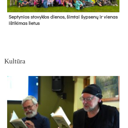
Sep­ty­nios sto­vyk­los die­nos, šim­tai šyp­se­nų ir vie­nas
iš­ti­ki­mas lie­tus
Kultūra