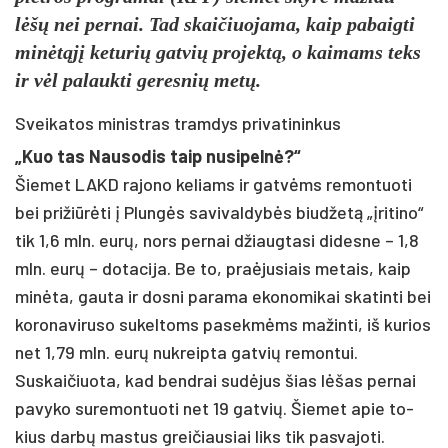
lėšų nei per­nai. Tad skai­čiuo­ja­ma, kaip pa­baig­ti
minėtąjį ke­tu­rių gat­vių pro­jektą, o kai­mams teks
ir vėl pa­lauk­ti ge­res­nių metų.
Sveikatos ministras tramdys privatininkus
„Kuo tas Nau­so­dis taip nu­si­pelnė?“
Šie­met LAKD ra­jo­no ke­liams ir gatvėms re­mon­tuo­ti
bei pri­žiūrė­ti į Plungės sa­vi­val­dybės biud­žetą „įri­ti­no“
tik 1,6 mln. eurų, nors per­nai džiaug­ta­si di­des­ne – 1,8
mln. eurų – do­ta­ci­ja. Be to, pra­ėju­siais me­tais, kaip
minė­ta, gau­ta ir dos­ni pa­ra­ma eko­no­mi­kai ska­tin­ti bei
ko­ro­na­vi­ru­so su­kel­toms pa­sekmėms ma­žin­ti, iš ku­rios
net 1,79 mln. eurų nu­kreip­ta gat­vių re­mon­tui.
Sus­kai­čiuo­ta, kad bend­rai su­dėjus šias lėšas per­nai
pa­vy­ko su­re­mon­tuo­ti net 19 gat­vių. Šie­met apie to­
kius darbų mas­tus grei­čiau­siai liks tik pa­sva­jo­ti.