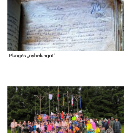
Plun­gės „ny­be­lun­gai“