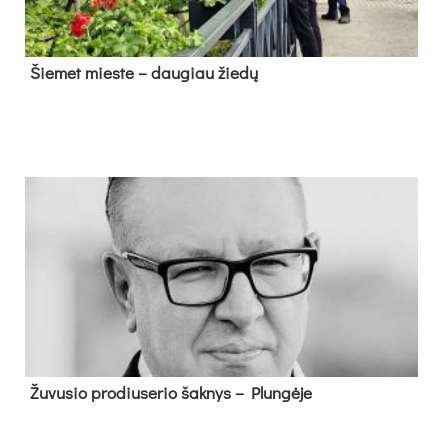
Šie­met mies­te – dau­giau žie­dų
Žu­vu­sio pro­diu­se­rio šak­nys – Plun­gė­je