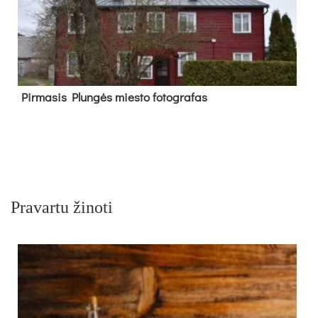
Pir­ma­sis Plun­gės mies­to fo­tog­ra­fas
Pravartu žinoti