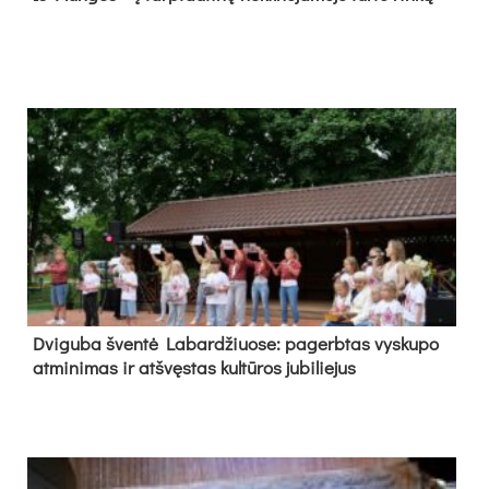
Dvi­gu­ba šven­tė La­bar­džiuo­se: pa­gerb­tas vys­ku­po
at­mi­ni­mas ir at­švęs­tas kul­tū­ros ju­bi­lie­jus