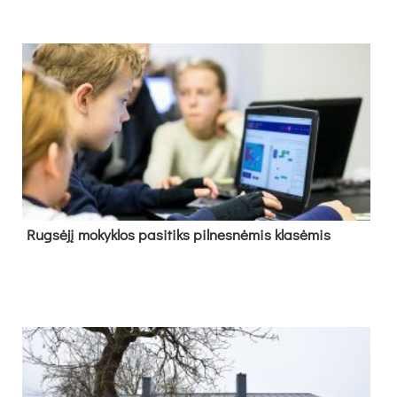
Rug­sė­jį mo­kyk­los pa­si­tiks pil­nes­nė­mis kla­sė­mis