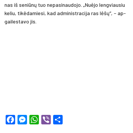
nas iš se­niūnų tuo ne­pa­si­nau­do­jo. „Nuė­jo leng­viau­siu
ke­liu, tikė­da­mie­si, kad ad­mi­nist­ra­ci­ja ras lėšų“, – ap­
gai­les­ta­vo jis.
Facebook
Messenger
WhatsApp
Viber
Share