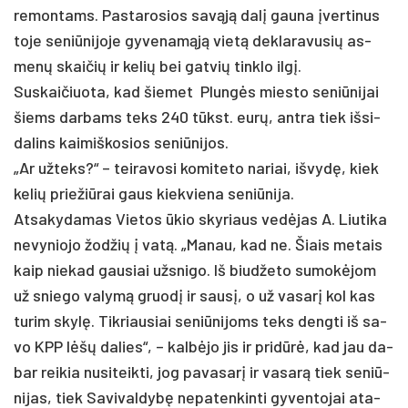
re­mon­tams. Pas­ta­ro­sios savąją dalį gau­na įver­ti­nus
to­je se­niū­ni­jo­je gy­ve­namąją vietą dek­la­ra­vu­sių as­
menų skai­čių ir ke­lių bei gat­vių tink­lo ilgį.
Sus­kai­čiuo­ta, kad šie­met Plungės mies­to se­niū­ni­jai
šiems dar­bams teks 240 tūkst. eurų, ant­ra tiek iš­si­
da­lins kai­miš­ko­sios se­niū­ni­jos.
„Ar už­teks?“ – tei­ra­vo­si ko­mi­te­to na­riai, iš­vydę, kiek
ke­lių prie­žiū­rai gaus kiek­vie­na se­niū­ni­ja.
At­sa­ky­da­mas Vie­tos ūkio sky­riaus vedė­jas A. Liu­ti­ka
ne­vy­nio­jo žod­žių į vatą. „Ma­nau, kad ne. Šiais me­tais
kaip nie­kad gau­siai užs­ni­go. Iš biud­že­to su­mokė­jom
už snie­go va­lymą gruodį ir sausį, o už va­sarį kol kas
tu­rim skylę. Tik­riau­siai se­niū­ni­joms teks deng­ti iš sa­
vo KPP lėšų da­lies“, – kalbė­jo jis ir pri­dūrė, kad jau da­
bar rei­kia nu­si­teik­ti, jog pa­va­sarį ir va­sarą tiek se­niū­
ni­jas, tiek Sa­vi­val­dybę ne­pa­ten­kin­ti gy­ven­to­jai ata­