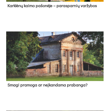
Kark­lė­nų kai­mo pa­šo­nė­je – pa­ras­par­nių var­žy­bos
Sma­gi pra­mo­ga ar neį­kan­da­ma pra­ban­ga?