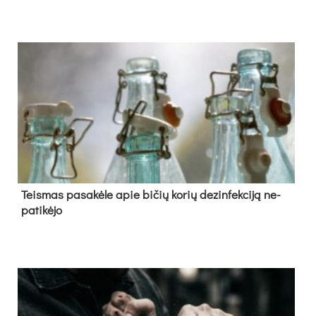
Teis­mas pa­sa­kė­le apie bi­čių ko­rių de­zin­fek­ci­ją ne­
pa­ti­kė­jo