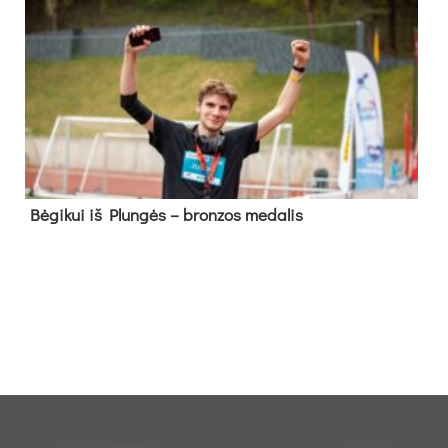
Bė­gi­kui iš Plun­gės – bron­zos me­da­lis