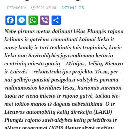
REDAKCIJA
2021-03-24
AKTUALIJOS
Facebook
Messenger
WhatsApp
Viber
Share
Ne­be pir­mus me­tus da­li­nant lėšas Plungės ra­jo­no
ke­liams ir gatvėms re­mon­tuo­ti kai­mai lie­ka it
musę kandę ir tu­ri ten­kin­tis tais tru­pi­niais, ku­rie
lie­ka nuo Sa­vi­val­dybės įgy­ven­di­na­mo ke­tu­rių
cent­ri­nių mies­to gat­vių – Mi­ni­jos, Tel­šių, Rie­ta­vo
ir Laisvės – re­konst­ruk­ci­jos pro­jek­to. Tie­sa, per­
nai gelbė­jo gau­siai pa­si­py­lu­si vals­tybės pa­ra­ma –
va­di­na­mo­sios ko­vi­dinės lėšos, ku­rio­mis su­re­mon­
tuo­ta ne vie­na mies­to ir ra­jo­no gatvė, ta­čiau šie­
met to­kios ma­nos iš da­gaus ne­be­si­ti­ki­ma. O ir
Lie­tu­vos au­to­mo­bi­lių ke­lių di­rek­ci­ja (LAKD)
Plungės ra­jo­no sa­vi­val­dybės ke­lių prie­žiū­ros ir
plėtros pro­gra­mai (KPP) šie­met skyrė ma­žiau