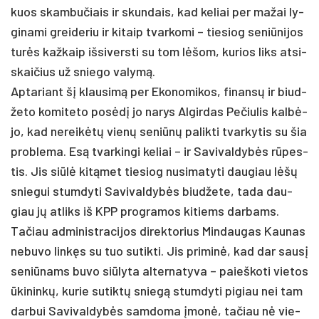
kuos skam­bu­čiais ir skun­dais, kad ke­liai per ma­žai ly­
gi­na­mi grei­de­riu ir ki­taip tvar­ko­mi – tie­siog se­niū­ni­jos
turės kaž­kaip iš­si­vers­ti su tom lėšom, ku­rios liks at­si­
skai­čius už snie­go va­lymą.
Ap­ta­riant šį klau­simą per Eko­no­mi­kos, fi­nansų ir biud­
že­to ko­mi­te­to po­sėdį jo na­rys Al­gir­das Pe­čiu­lis kalbė­
jo, kad ne­reikėtų vienų se­niūnų pa­lik­ti tvar­ky­tis su šia
pro­ble­ma. Esą tvar­kin­gi ke­liai – ir Sa­vi­val­dybės rūpes­
tis. Jis siūlė kitą­met tie­siog nu­si­ma­ty­ti dau­giau lėšų
snie­gui stum­dy­ti Sa­vi­val­dybės biud­že­te, ta­da dau­
giau jų at­liks iš KPP pro­gra­mos ki­tiems dar­bams.
Ta­čiau ad­mi­nist­ra­ci­jos di­rek­to­rius Min­dau­gas Kau­nas
ne­bu­vo linkęs su tuo su­tik­ti. Jis pri­minė, kad dar sausį
se­niū­nams bu­vo siū­ly­ta al­ter­na­ty­va – paieš­ko­ti vie­tos
ūki­ninkų, ku­rie su­tiktų sniegą stum­dy­ti pi­giau nei tam
dar­bui Sa­vi­val­dybės sam­do­ma įmonė, ta­čiau nė vie­