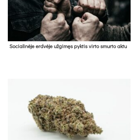
So­cia­li­nė­je erd­vė­je už­gi­męs pyk­tis vir­to smur­to ak­tu