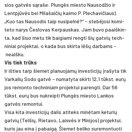
sios gatvės sąra­še: Plungės mies­to Nau­sod­žio ir
Lentpjūvės bei Mi­la­šai­čių kai­mo P. Ple­cha­vi­čiaus).
„Kuo tas Nau­so­dis taip nu­si­pelnė?“ – stebė­jo­si ko­mi­
te­to na­rys Čes­lo­vas Ker­paus­kas. Jam bu­vo paaiš­kin­
ta, kad šiuo me­tu tik bai­gia­mi reng­ti šių gat­vių tech­
ni­niai pro­jek­tai, o ka­da bus skir­ta lėšų dar­bams –
neaiš­ku.
Vis tiek trūks
Ir iš­ties tarp šie­met pla­nuo­jamų in­ves­ti­cijų įra­šy­ta tik
Var­ka­lių So­do gatvė – nu­ma­ty­ta skir­ti 12,1 tūkst. eurų
jos re­mon­to tech­ni­niam pro­jek­tui pa­reng­ti. Dar 56
tūkst. eurų bus nu­kreip­ti Plungės mies­to Lan­kos
gatvės re­mon­tui.
Vi­sa ki­ta in­ves­ti­cijų da­lis ati­teks minė­tam ke­tu­rių
gat­vių (Tel­šių, Rie­ta­vo, Laisvės ir Mi­ni­jos) pro­jek­tui,
ku­ris jau ei­na į pa­baigą. Šie­met be­li­ko su­re­mon­tuo­ti