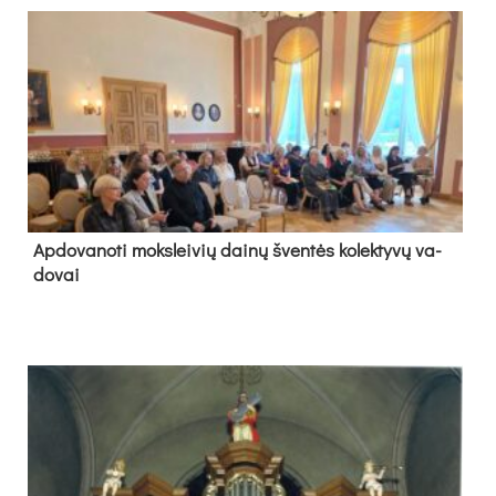
Ap­do­va­no­ti moks­lei­vių dai­nų šven­tės ko­lek­ty­vų va­
do­vai