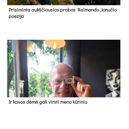
Pri­si­min­ta aukš­čiau­sios pra­bos Rai­mon­do Jo­nu­čio
poe­zi­ja
Ir ka­vos dė­mė ga­li virs­ti me­no kū­ri­niu