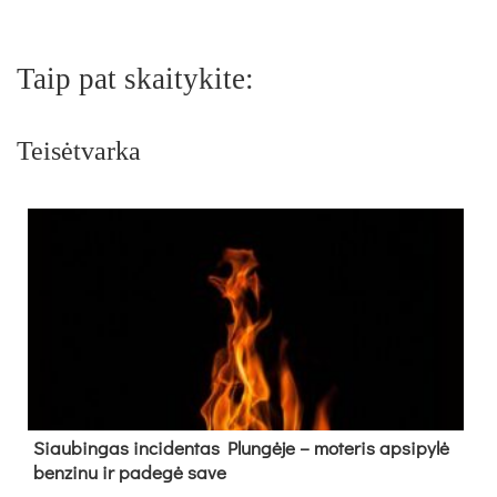
Taip pat skaitykite:
Teisėtvarka
Siau­bin­gas in­ci­den­tas Plun­gė­je – mo­te­ris ap­si­py­lė
ben­zi­nu ir pa­de­gė sa­ve