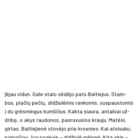
Įė­jau vi­dun. Ga­le sta­lo sė­dė­jo pa­ts Bal­tie­jus. Stam­
bus, pla­čių pe­čių, di­džiu­lė­mis ran­ko­mis, su­spaus­to­mis
į du grės­min­gus kumš­čius. Kak­ta siau­ra, an­ta­kiai už­
dri­bę, o akys rau­do­nos, pa­sru­vu­sios krau­ju. Ma­tė­si,
gir­tas. Bal­tie­jie­nė sto­vė­jo prie kros­nies. Kai at­si­su­ko,
pa­ma­čiau, jog paa­ky­je – di­džiu­lė mė­ly­nė. Ki­ta akis –