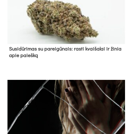
Su­si­dū­ri­mas su pa­rei­gū­nais: ras­ti kvai­ša­lai ir ži­nia
apie paieš­ką