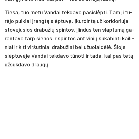
Tie­sa, tuo me­tu Van­dai tek­da­vo pa­si­slėp­ti. Tam ji tu­
rė­jo pui­kiai įreng­tą slėp­tu­vę, įkur­din­tą už ko­ri­do­riu­je
sto­vė­ju­sios dra­bu­žių spin­tos. Įlin­dus ten slap­tu­mą ga­
ran­ta­vo tarp sie­nos ir spin­tos ant vi­nių su­ka­bin­ti kai­li­
niai ir ki­ti vir­šu­ti­niai dra­bu­žiai bei užuo­lai­dė­lė. Šio­je
slėp­tu­vė­je Van­dai tek­da­vo tū­no­ti ir ta­da, kai pas te­tą
už­suk­da­vo drau­gų.