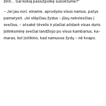
žin­ti… Gal ko­kią pa­siut­pol­kę su­šok­tu­me?“
– Jei jau no­ri, ei­na­me, ap­ro­dy­siu vi­sus na­mus, pa­tys
pa­ma­ty­sit. Jei slėp­čiau žy­dus – jū­sų ne­kvies­čiau į
sve­čius, – at­sa­kė tė­ve­lis ir pla­čiai ati­da­rė vi­sas du­ris.
Įsi­links­mi­nę sve­čiai lan­džio­jo po vi­sus kam­ba­rius, ka­
ma­ras, kol įsi­ti­ki­no, kad na­muo­se žy­dų – nė kva­po.