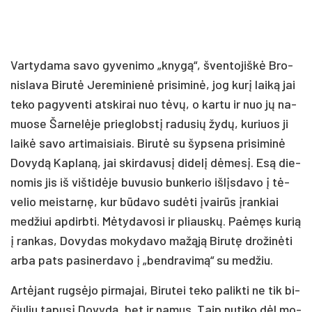
Var­ty­da­ma sa­vo gy­ve­ni­mo „kny­gą“, šven­to­jiš­kė Bro­
nis­la­va Bi­ru­tė Je­re­mi­nie­nė pri­si­mi­nė, jog ku­rį lai­ką jai
te­ko pa­gy­ven­ti at­ski­rai nuo tė­vų, o kar­tu ir nuo jų na­
muo­se Šar­ne­lė­je prie­globs­tį ra­du­sių žy­dų, ku­riuos ji
lai­kė sa­vo ar­ti­mai­siais. Bi­ru­tė su šyp­se­na pri­si­mi­nė
Do­vy­dą Kap­la­ną, jai skir­da­vu­sį di­de­lį dė­me­sį. Esą die­
no­mis jis iš viš­ti­dė­je bu­vu­sio bun­ke­rio iš­lįs­da­vo į tė­
ve­lio meis­tar­nę, kur bū­da­vo su­dė­ti įvai­rūs įran­kiai
me­džiui ap­dirb­ti. Mė­ty­da­vo­si ir pliaus­kų. Paė­męs ku­rią
į ran­kas, Do­vy­das mo­ky­da­vo ma­žą­ją Bi­ru­tę dro­ži­nė­ti
ar­ba pa­ts pa­si­ner­da­vo į „bend­ra­vi­mą“ su me­džiu.
Ar­tė­jant rug­sė­jo pir­ma­jai, Bi­ru­tei te­ko pa­lik­ti ne tik bi­
čiu­liu ta­pu­sį Do­vy­dą, bet ir na­mus. Taip nu­ti­ko dėl mo­