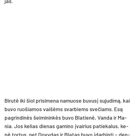
jas.
Bi­ru­tė iki šiol pri­si­me­na na­muo­se bu­vu­sį su­ju­di­mą, kai
bu­vo ruo­šia­mos vai­šėms svar­biems sve­čiams. Esą
pa­grin­di­nės šei­mi­nin­kės bu­vo Bla­tie­nė, Van­da ir Ma­
nia. Jos ke­lias die­nas ga­mi­no įvai­rius pa­tie­ka­lus, ke­
pė tor­tus, net Do­vy­das ir Bla­tas bu­vo įdar­bin­ti – den­