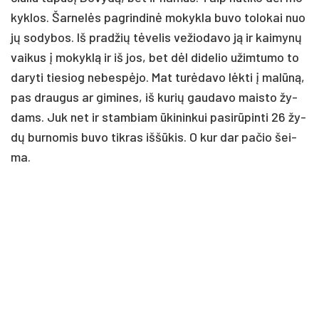
kyk­los. Šar­ne­lės pa­grin­di­nė mo­kyk­la bu­vo to­lo­kai nuo
jų so­dy­bos. Iš pra­džių tė­ve­lis ve­žio­da­vo ją ir kai­my­nų
vai­kus į mo­kyk­lą ir iš jos, bet dėl di­de­lio užim­tu­mo to
da­ry­ti tie­siog ne­bes­pė­jo. Mat tu­rė­da­vo lėk­ti į ma­lū­ną,
pas drau­gus ar gi­mi­nes, iš ku­rių gau­da­vo mais­to žy­
dams. Juk net ir stam­biam ūki­nin­kui pa­si­rū­pin­ti 26 žy­
dų bur­no­mis bu­vo tik­ras iš­šū­kis. O kur dar pa­čio šei­
ma.