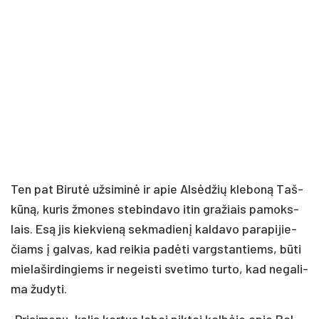
Ten pat Bi­ru­tė už­si­mi­nė ir apie Al­sė­džių kle­bo­ną Taš­
kū­ną, ku­ris žmo­nes ste­bin­da­vo itin gra­žiais pa­moks­
lais. Esą jis kiek­vie­ną sek­ma­die­nį kal­da­vo pa­ra­pi­jie­
čiams į gal­vas, kad rei­kia pa­dė­ti vargs­tan­tiems, bū­ti
mie­la­šir­din­giems ir ne­geis­ti sve­ti­mo tur­to, kad ne­ga­li­
ma žu­dy­ti.
„Pri­si­me­nu, ke­lis kar­tus la­bai pik­tai kal­bė­jo apie Bal­