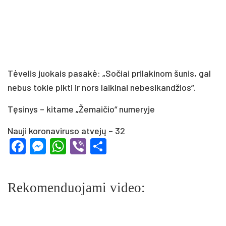
Tė­ve­lis juo­kais pa­sa­kė: „So­čiai pri­la­ki­nom šu­nis, gal
ne­bus to­kie pik­ti ir nors lai­ki­nai ne­be­si­kan­džios“.
Tę­si­nys – ki­ta­me „Že­mai­čio“ nu­me­ry­je
Nauji koronaviruso atvejų – 32
Facebook
Messenger
WhatsApp
Viber
Share
Rekomenduojami video: