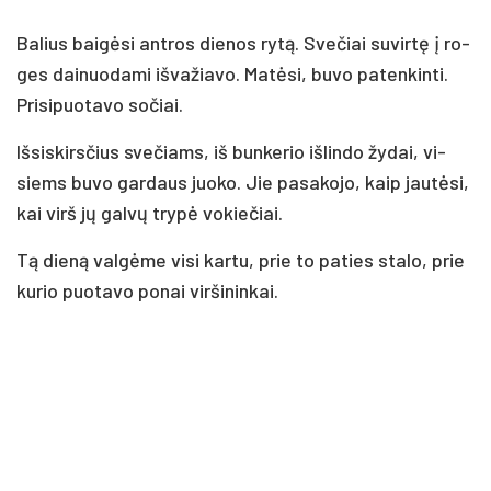
Ba­lius bai­gė­si ant­ros die­nos ry­tą. Sve­čiai su­vir­tę į ro­
ges dai­nuo­da­mi iš­va­žia­vo. Ma­tė­si, bu­vo pa­ten­kin­ti.
Pri­si­puo­ta­vo so­čiai.
Iš­sis­kirs­čius sve­čiams, iš bun­ke­rio iš­lin­do žy­dai, vi­
siems bu­vo gar­daus juo­ko. Jie pa­sa­ko­jo, kaip jau­tė­si,
kai virš jų gal­vų try­pė vo­kie­čiai.
Tą die­ną val­gė­me vi­si kar­tu, prie to pa­ties sta­lo, prie
ku­rio puo­ta­vo po­nai vir­ši­nin­kai.