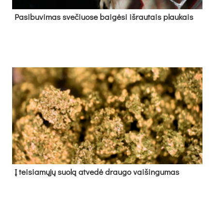
Pa­si­bu­vi­mas sve­čiuo­se bai­gė­si iš­rau­tais plau­kais
Į tei­sia­mų­jų suo­lą at­ve­dė drau­go vai­šin­gu­mas