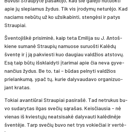
Bu­vu­si Strau­py­tė pa­sa­ko­jo, kad šie ga­lė­jo nu­tuok­ti
apie jų sle­pia­mus žy­dus. Tik vis įro­dy­mų ne­tu­rė­jo. Kad
na­ciams ne­bū­tų už ko už­si­ka­bin­ti, sten­gė­si ir pa­tys
Strau­piai.
Šven­to­jiš­kė pri­si­mi­nė, kaip te­ta Emi­li­ja su J. An­toš­
kie­ne su­ma­nė Strau­pių na­muo­se su­ruoš­ti Ka­lė­dų
šven­tę ir į ją pa­kvies­ti kuo dau­giau val­džios at­sto­vų.
Esą taip bū­tų iš­sklai­dy­ti įta­ri­mai apie čia ne­va gy­ve­
nan­čius žy­dus. Be to, tai – bū­das pel­ny­ti val­džios
prie­lan­ku­mą, ypač tų, ku­rie da­ly­vau­da­vo or­ga­ni­zuo­
jant kra­tas.
To­kiai avan­tiū­rai Strau­piai pa­si­ra­šė. Tad ne­tru­kus bu­
vo su­da­ry­tas il­gas sve­čių są­ra­šas. Keis­čiau­sia – nė
vie­nas iš kvies­tų­jų neat­si­sa­kė da­ly­vau­ti ka­lė­di­nė­je
šven­tė­je. Tarp sve­čių bu­vo net trys vo­kie­čiai ir ver­tė­