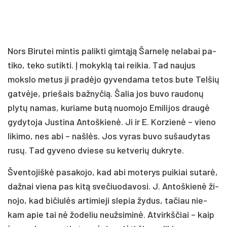
Nors Bi­ru­tei min­tis pa­lik­ti gim­tą­ją Šar­ne­lę ne­la­bai pa­
ti­ko, te­ko su­tik­ti. Į mo­kyk­lą tai rei­kia. Tad nau­jus
moks­lo me­tus ji pra­dė­jo gy­ven­da­ma te­tos bu­te Tel­šių
gat­vė­je, prie­šais baž­ny­čią. Ša­lia jos bu­vo rau­do­nų
ply­tų na­mas, ku­ria­me bu­tą nuo­mo­jo Emi­li­jos drau­gė
gy­dy­to­ja Jus­ti­na An­toš­kie­nė. Ji ir E. Kor­zie­nė – vie­no
li­ki­mo, nes abi – naš­lės. Jos vy­ras bu­vo su­šau­dy­tas
ru­sų. Tad gy­ve­no dvie­se su ket­ve­rių duk­ry­te.
Šven­to­jiš­kė pa­sa­ko­jo, kad abi mo­te­rys pui­kiai su­ta­rė,
daž­nai vie­na pas ki­tą sve­čiuo­da­vo­si. J. An­toš­kie­nė ži­
no­jo, kad bi­čiu­lės ar­ti­mie­ji sle­pia žy­dus, ta­čiau nie­
kam apie tai nė žo­de­liu neuž­si­mi­nė. At­virkš­čiai – kaip