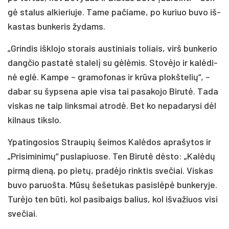
gė sta­lus al­kie­riu­je. Ta­me pa­čia­me, po ku­riuo bu­vo iš­
kas­tas bun­ke­ris žy­dams.
„Grin­dis iš­klo­jo sto­rais aus­ti­niais to­liais, virš bun­ke­rio
dang­čio pa­sta­tė sta­le­lį su gė­lė­mis. Sto­vė­jo ir ka­lė­di­
nė eg­lė. Kam­pe – gra­mo­fo­nas ir krū­va plokš­te­lių“, –
da­bar su šyp­se­na apie vi­sa tai pa­sa­ko­jo Bi­ru­tė. Ta­da
vis­kas ne taip links­mai at­ro­dė. Bet ko ne­pa­da­ry­si dėl
kil­naus tiks­lo.
Ypa­tin­go­sios Strau­pių šei­mos Ka­lė­dos ap­ra­šy­tos ir
„Pri­si­mi­ni­mų“ pus­la­piuo­se. Ten Bi­ru­tė dės­to: „Ka­lė­dų
pir­mą die­ną, po pie­tų, pra­dė­jo rink­tis sve­čiai. Vis­kas
bu­vo pa­ruoš­ta. Mū­sų še­še­tu­kas pa­si­slė­pė bun­ke­ry­je.
Tu­rė­jo ten bū­ti, kol pa­si­baigs ba­lius, kol iš­va­žiuos vi­si
sve­čiai.