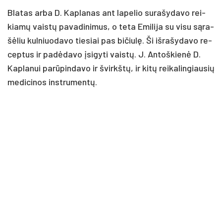
Bla­tas ar­ba D. Kap­la­nas ant la­pe­lio su­ra­šy­da­vo rei­
kia­mų vais­tų pa­va­di­ni­mus, o te­ta Emi­li­ja su vi­su są­ra­
šė­liu kul­niuo­da­vo tie­siai pas bi­čiu­lę. Ši iš­ra­šy­da­vo re­
cep­tus ir pa­dė­da­vo įsi­gy­ti vais­tų. J. An­toš­kie­nė D.
Kap­la­nui pa­rū­pin­da­vo ir švirkš­tų, ir ki­tų rei­ka­lin­giau­sių
me­di­ci­nos inst­ru­men­tų.