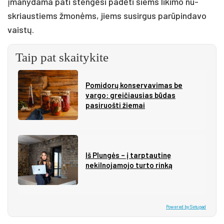
įma­ny­da­ma pa­ti sten­gė­si pa­dė­ti šiems li­ki­mo nu­
skriaus­tiems žmo­nėms, jiems su­si­rgus pa­rū­pin­da­vo
vais­tų.
Taip pat skaitykite
Pomidorų konservavimas be
vargo: greičiausias būdas
pasiruošti žiemai
Iš Plungės – į tarptautinę
nekilnojamojo turto rinką
Powered by Setupad