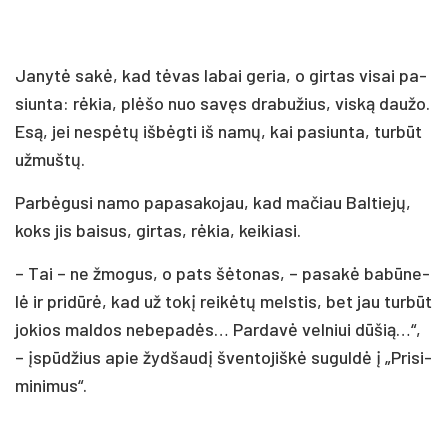
Ja­ny­tė sa­kė, kad tė­vas la­bai ge­ria, o gir­tas vi­sai pa­
siun­ta: rė­kia, plė­šo nuo sa­vęs dra­bu­žius, vis­ką dau­žo.
Esą, jei ne­spė­tų iš­bėg­ti iš na­mų, kai pa­siun­ta, tur­būt
už­muš­tų.
Par­bė­gu­si na­mo pa­pa­sa­ko­jau, kad ma­čiau Bal­tie­jų,
koks jis bai­sus, gir­tas, rė­kia, kei­kia­si.
– Tai – ne žmo­gus, o pa­ts šė­to­nas, – pa­sa­kė ba­bū­ne­
lė ir pri­dū­rė, kad už to­kį rei­kė­tų mels­tis, bet jau tur­būt
jo­kios mal­dos ne­be­pa­dės… Par­da­vė vel­niui dū­šią…“,
– įspū­džius apie žyd­šau­dį šven­to­jiš­kė su­gul­dė į „Pri­si­
mi­ni­mus“.