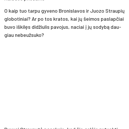
O kaip tuo tar­pu gy­ve­no Bro­nis­la­vos ir Juo­zo Strau­pių
glo­bo­ti­niai? Ar po tos kra­tos, kai jų šei­mos pa­slap­čiai
bu­vo iš­ki­lęs di­džiu­lis pa­vo­jus, na­ciai į jų so­dy­bą dau­
giau ne­beuž­su­ko?