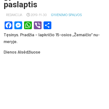
paslaptis
REDAKCIJA
2019-11-30
GYVENIMO SPALVOS
Facebook
Messenger
WhatsApp
Viber
Share
Tę­si­nys. Pra­džia – lapk­ri­čio 15-osios „Že­mai­čio“ nu­
me­ry­je.
Die­nos Al­sė­džiuo­se