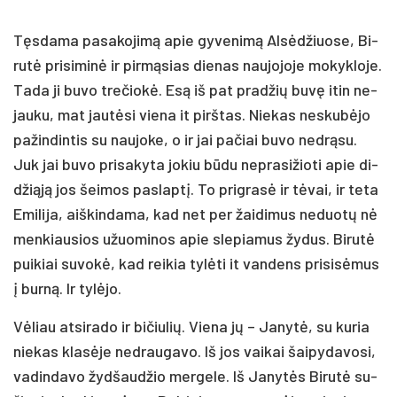
Tęs­da­ma pa­sa­ko­ji­mą apie gy­ve­ni­mą Al­sė­džiuo­se, Bi­
ru­tė pri­si­mi­nė ir pir­mą­sias die­nas nau­jo­jo­je mo­kyk­lo­je.
Ta­da ji bu­vo tre­čio­kė. Esą iš pat pra­džių bu­vę itin ne­
jau­ku, mat jau­tė­si vie­na it pirš­tas. Nie­kas ne­sku­bė­jo
pa­žin­din­tis su nau­jo­ke, o ir jai pa­čiai bu­vo ne­drą­su.
Juk jai bu­vo pri­sa­ky­ta jo­kiu bū­du ne­pra­si­žio­ti apie di­
džią­ją jos šei­mos pa­slap­tį. To pri­gra­sė ir tė­vai, ir te­ta
Emi­li­ja, aiš­kin­da­ma, kad net per žai­di­mus ne­duo­tų nė
men­kiau­sios užuo­mi­nos apie sle­pia­mus žy­dus. Bi­ru­tė
pui­kiai su­vo­kė, kad rei­kia ty­lė­ti it van­dens pri­si­sė­mus
į bur­ną. Ir ty­lė­jo.
Vė­liau at­si­ra­do ir bi­čiu­lių. Vie­na jų – Ja­ny­tė, su ku­ria
nie­kas kla­sė­je ne­drau­ga­vo. Iš jos vai­kai šai­py­da­vo­si,
va­din­da­vo žyd­šau­džio mer­ge­le. Iš Ja­ny­tės Bi­ru­tė su­