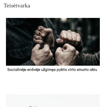
Teisėtvarka
So­cia­li­nė­je erd­vė­je už­gi­męs pyk­tis vir­to smur­to ak­tu