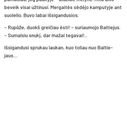
be­veik vi­sai už­ti­nu­si. Mer­gai­tės sė­dė­jo kam­pu­ty­je ant
suo­le­lio. Bu­vo la­bai iš­si­gan­du­sios.
– Ru­pū­že, duokš grei­čiau ės­ti! – su­riau­mo­jo Bal­tie­jus.
– Su­mal­siu snu­kį, dar ma­žai te­ga­vai!..
Iš­si­gan­du­si spru­kau lau­kan, kuo to­liau nuo Bal­tie­
jaus…