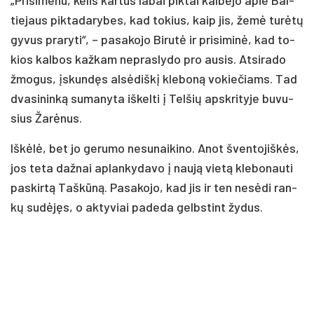
tie­jaus pik­ta­da­ry­bes, kad to­kius, kaip jis, že­mė tu­rė­tų
gy­vus pra­ry­ti“, – pa­sa­ko­jo Bi­ru­tė ir pri­si­mi­nė, kad to­
kios kal­bos kaž­kam ne­pras­ly­do pro au­sis. At­si­ra­do
žmo­gus, įskun­dęs al­sė­diš­kį kle­bo­ną vo­kie­čiams. Tad
dva­si­nin­ką su­ma­ny­ta iš­kel­ti į Tel­šių ap­skri­ty­je bu­vu­
sius Ža­rė­nus.
Iš­kė­lė, bet jo ge­ru­mo ne­su­nai­ki­no. Anot šven­to­jiš­kės,
jos te­ta daž­nai ap­lan­ky­da­vo į nau­ją vie­tą kle­bo­nau­ti
pa­skir­tą Taš­kū­ną. Pa­sa­ko­jo, kad jis ir ten ne­sė­di ran­
kų su­dė­jęs, o ak­ty­viai pa­de­da gelbs­tint žy­dus.