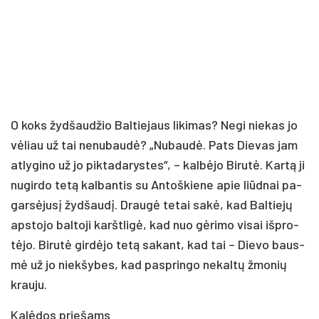
O koks žyd­šau­džio Bal­tie­jaus li­ki­mas? Ne­gi nie­kas jo
vė­liau už tai ne­nu­bau­dė? „Nu­bau­dė. Pats Die­vas jam
at­ly­gi­no už jo pik­ta­da­rys­tes“, – kal­bė­jo Bi­ru­tė. Kar­tą ji
nu­gir­do te­tą kal­ban­tis su An­toš­kie­ne apie liūd­nai pa­
gar­sė­ju­sį žyd­šau­dį. Drau­gė te­tai sa­kė, kad Bal­tie­jų
ap­sto­jo bal­to­ji karšt­li­gė, kad nuo gė­ri­mo vi­sai iš­pro­
tė­jo. Bi­ru­tė gir­dė­jo te­tą sa­kant, kad tai – Die­vo baus­
mė už jo niek­šy­bes, kad pa­sprin­go ne­kal­tų žmo­nių
krau­ju.
Ka­lė­dos prie­šams