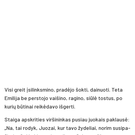
Vi­si greit įsi­links­mi­no, pra­dė­jo šok­ti, dai­nuo­ti. Te­ta
Emi­li­ja be per­sto­jo vai­ši­no, ra­gi­no, siū­lė tos­tus, po
ku­rių bū­ti­nai rei­kė­da­vo iš­ger­ti.
Stai­ga ap­skri­ties vir­ši­nin­kas pu­siau juo­kais pa­klau­sė:
„Na, tai ro­dyk, Juo­zai, kur ta­vo žy­de­liai, no­rim su­si­pa­