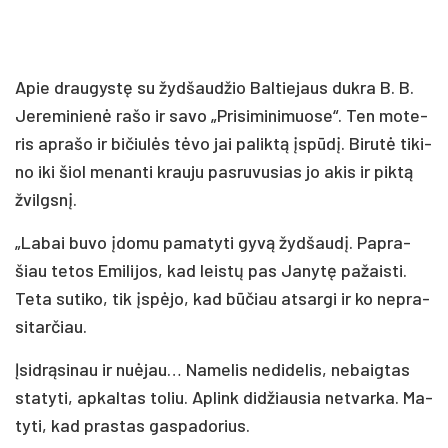
Apie drau­gys­tę su žyd­šau­džio Bal­tie­jaus duk­ra B. B.
Je­re­mi­nie­nė ra­šo ir sa­vo „Pri­si­mi­ni­muo­se“. Ten mo­te­
ris ap­ra­šo ir bi­čiu­lės tė­vo jai pa­lik­tą įspū­dį. Bi­ru­tė ti­ki­
no iki šiol me­nan­ti krau­ju pa­sru­vu­sias jo akis ir pik­tą
žvilgs­nį.
„La­bai bu­vo įdo­mu pa­ma­ty­ti gy­vą žyd­šau­dį. Pap­ra­
šiau te­tos Emi­li­jos, kad leis­tų pas Ja­ny­tę pa­žais­ti.
Te­ta su­ti­ko, tik įspė­jo, kad bū­čiau at­sar­gi ir ko ne­pra­
si­tar­čiau.
Įsid­rą­si­nau ir nuė­jau… Na­me­lis ne­di­de­lis, ne­baig­tas
sta­ty­ti, ap­kal­tas to­liu. Ap­link di­džiau­sia ne­tvar­ka. Ma­
ty­ti, kad pra­stas gas­pa­do­rius.