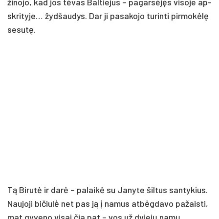
ži­no­jo, kad jos tė­vas Bal­tie­jus – pa­gar­sė­jęs vi­so­je ap­
skri­ty­je… žyd­šau­dys. Dar ji pa­sa­ko­jo tu­rin­ti pir­mo­kė­lę
se­su­tę.
Tą Bi­ru­tė ir da­rė – pa­lai­kė su Ja­ny­te šil­tus san­ty­kius.
Nau­jo­ji bi­čiu­lė net pas ją į na­mus at­bėg­da­vo pa­žais­ti,
mat gy­ve­no vi­sai čia pat – vos už dvie­jų na­mų.