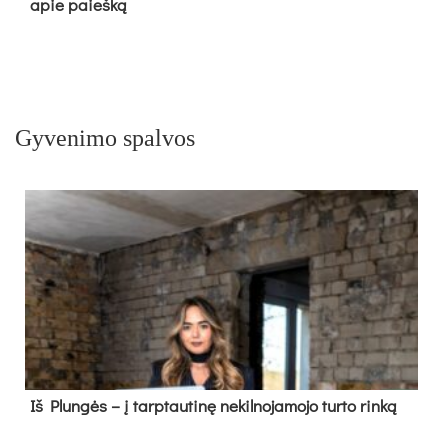
apie paieš­ką
Gyvenimo spalvos
Iš Plungės – į tarptautinę nekilnojamojo turto rinką