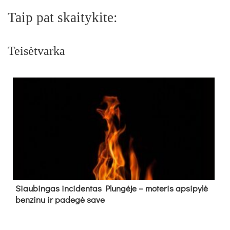
Taip pat skaitykite:
Teisėtvarka
Siau­bin­gas in­ci­den­tas Plun­gė­je – mo­te­ris ap­si­py­lė
ben­zi­nu ir pa­de­gė sa­ve