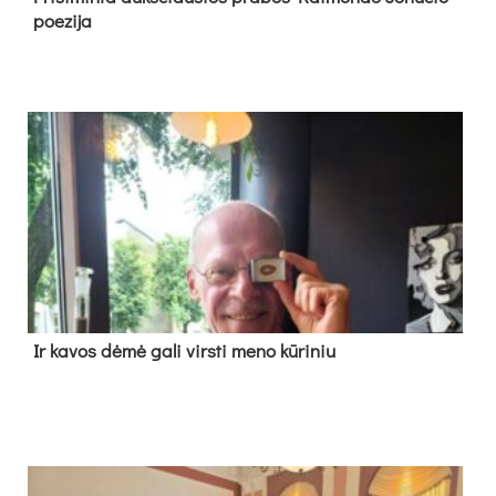
poe­zi­ja
Ir ka­vos dė­mė ga­li virs­ti me­no kū­ri­niu