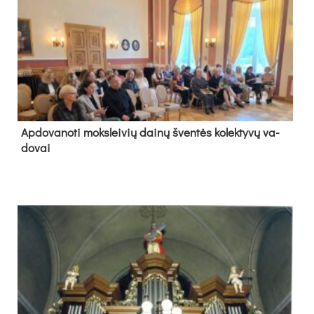
Ap­do­va­no­ti moks­lei­vių dai­nų šven­tės ko­lek­ty­vų va­
do­vai