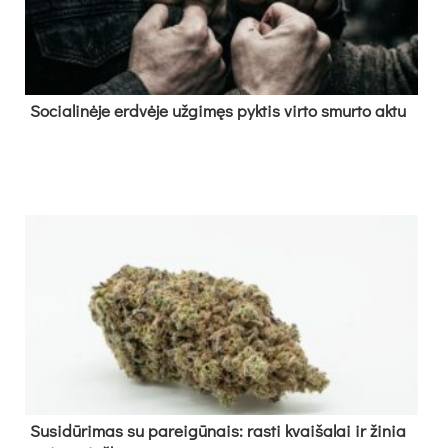
So­cia­li­nė­je erd­vė­je už­gi­męs pyk­tis vir­to smur­to ak­tu
Su­si­dū­ri­mas su pa­rei­gū­nais: ras­ti kvai­ša­lai ir ži­nia