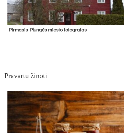
Pir­ma­sis Plun­gės mies­to fo­tog­ra­fas
Pravartu žinoti