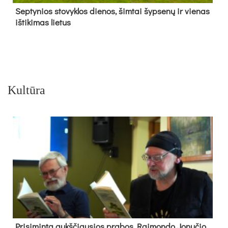
Sep­ty­nios sto­vyk­los die­nos, šim­tai šyp­se­nų ir vie­nas
iš­ti­ki­mas lie­tus
Kultūra
Pri­si­min­ta aukš­čiau­sios pra­bos Rai­mon­do Jo­nu­čio