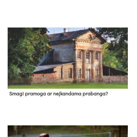
Sma­gi pra­mo­ga ar neį­kan­da­ma pra­ban­ga?