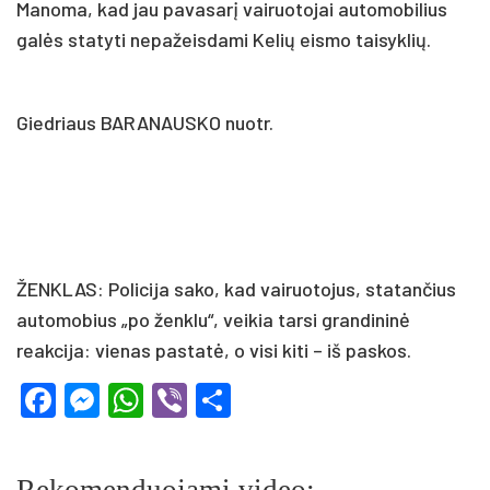
Manoma, kad jau pavasarį vairuotojai automobilius
galės statyti nepažeisdami Kelių eismo taisyklių.
Giedriaus BARANAUSKO nuotr.
ŽENKLAS: Policija sako, kad vairuotojus, statančius
automobius „po ženklu“, veikia tarsi grandininė
reakcija: vienas pastatė, o visi kiti – iš paskos.
Facebook
Messenger
WhatsApp
Viber
Share
Rekomenduojami video: