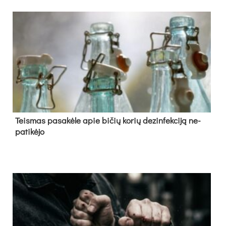
Teis­mas pa­sa­kė­le apie bi­čių ko­rių de­zin­fek­ci­ją ne­
pa­ti­kė­jo