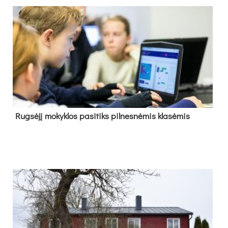
Rug­sė­jį mo­kyk­los pa­si­tiks pil­nes­nė­mis kla­sė­mis