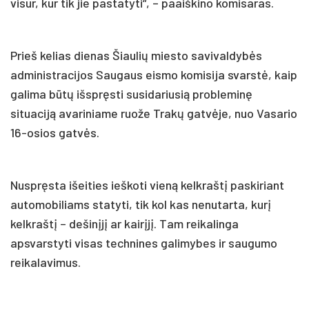
visur, kur tik jie pastatyti“, – paaiškino komisaras.
Prieš kelias dienas Šiaulių miesto savivaldybės
administracijos Saugaus eismo komisija svarstė, kaip
galima būtų išspręsti susidariusią probleminę
situaciją avariniame ruože Trakų gatvėje, nuo Vasario
16-osios gatvės.
Nuspręsta išeities ieškoti vieną kelkraštį paskiriant
automobiliams statyti, tik kol kas nenutarta, kurį
kelkraštį – dešinįjį ar kairįjį. Tam reikalinga
apsvarstyti visas technines galimybes ir saugumo
reikalavimus.