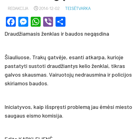
REDAKCIJA
2014-12-02
TEISĖTVARKA
Facebook
Messenger
WhatsApp
Viber
Share
Draudžiamasis ženklas ir baudos negąsdina
Šiauliuose, Trakų gatvėje, esanti atkarpa, kurioje
pastatyti sustoti draudžiantys kelio ženklai, tikras
galvos skausmas. Vairuotojų nedrausmina ir policijos
skiriamos baudos.
Iniciatyvos, kaip išspręsti problemą jau ėmėsi miesto
saugaus eismo komisija.
Edita KARKLELIENĖ