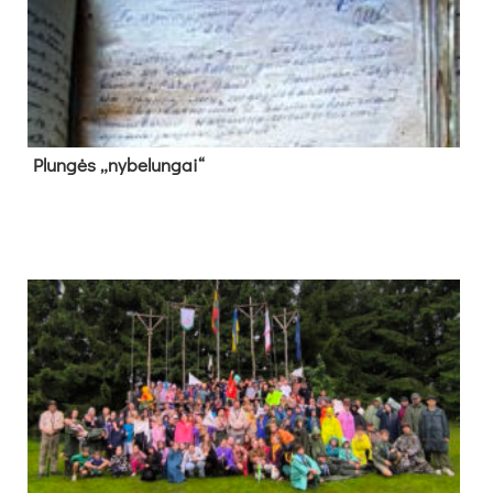
Plun­gės „ny­be­lun­gai“