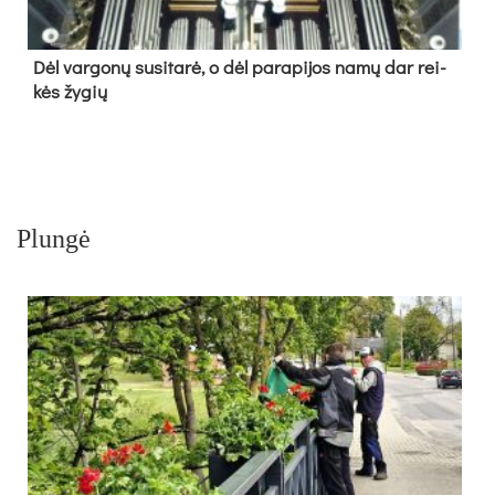
Dėl var­go­nų su­si­ta­rė, o dėl pa­ra­pi­jos na­mų dar rei­
kės žy­gių
Plungė