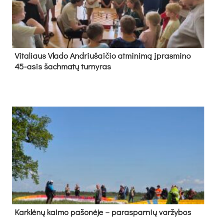
Vi­ta­liaus Vla­do And­riu­šai­čio at­mi­ni­mą įpras­mi­no
45-asis šach­ma­tų tur­ny­ras
Kark­lė­nų kai­mo pa­šo­nė­je – pa­ras­par­nių var­žy­bos