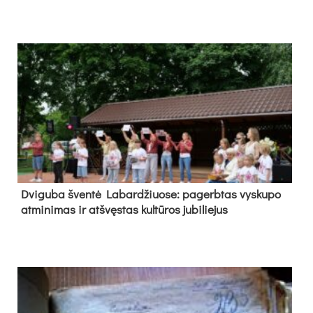
Dvi­gu­ba šven­tė La­bar­džiuo­se: pa­gerb­tas vys­ku­po
at­mi­ni­mas ir at­švęs­tas kul­tū­ros ju­bi­lie­jus