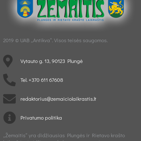
2019 © UAB „Antikva“. Visos teisės saugomos.
Vytauto g. 13, 90123 Plungė
Tel. +370 611 67608
redaktorius@zemaiciolaikrastis.lt
Privatumo politika
„Žemaitis“ yra didžiausias Plungės ir Rietavo krašto