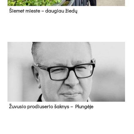
Šie­met mies­te – dau­giau žie­dų
Žu­vu­sio pro­diu­se­rio šak­nys – Plun­gė­je