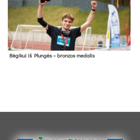
Bė­gi­kui iš Plun­gės – bron­zos me­da­lis