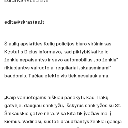
edita@skrastas.lt
Šiaulių apskrities Kelių policijos biuro viršininkas
Kęstutis Dičius informavo, kad piktybiškai kelio
ženklų nepaisantys ir savo automobilius „po ženklu“
rikiuojantys vairuotojai reguliariai „skausminami“
baudomis. Tačiau efekto vis tiek nesulaukiama.
„Kaip vairuotojams aiškiau pasakyti, kad Trakų
gatvėje, daugiau sankryžų, išskyrus sankryžos su St.
Šalkauskio gatve nėra. Visa kita tik įvažiavimai į
kiemus. Vadinasi, sustoti draudžiantys ženklai galioja