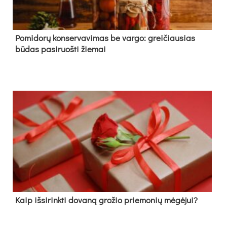
Pomidorų konservavimas be vargo: greičiausias
būdas pasiruošti žiemai
Kaip išsirinkti dovaną grožio priemonių mėgėjui?