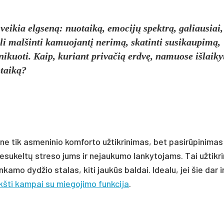
 veikia elgseną: nuotaiką, emocijų spektrą, galiausiai,
i malšinti kamuojantį nerimą, skatinti susikaupimą,
ikuoti. Kaip, kuriant privačią erdvę, namuose išlaiky
taiką?
 ne tik asmeninio komforto užtikrinimas, bet pasirūpinimas
esukeltų streso jums ir nejaukumo lankytojams. Tai užtikri
mo dydžio stalas, kiti jaukūs baldai. Idealu, jei šie dar i
kšti kampai su miegojimo funkcija
.