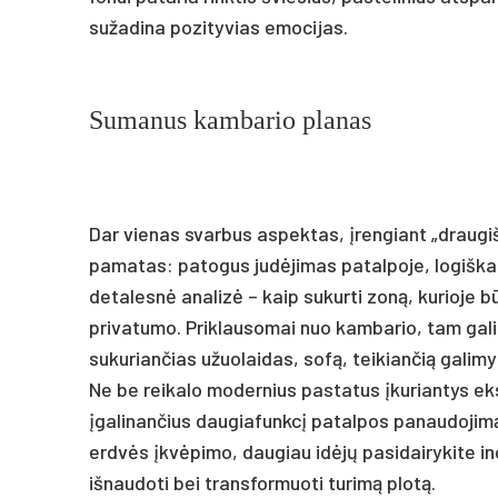
sužadina pozityvias emocijas.
Sumanus kambario planas
Dar vienas svarbus aspektas, įrengiant „draug
pamatas: patogus judėjimas patalpoje, logiškas 
detalesnė analizė – kaip sukurti zoną, kurioje 
privatumo. Priklausomai nuo kambario, tam galima
sukuriančias užuolaidas, sofą, teikiančią galimy
Ne be reikalo modernius pastatus įkuriantys ek
įgalinančius daugiafunkcį patalpos panaudojimą.
erdvės įkvėpimo, daugiau idėjų pasidairykite i
išnaudoti bei transformuoti turimą plotą.