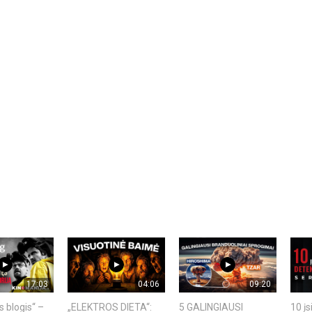
17:03
04:06
09:20
s blogis“ –
„ELEKTROS DIETA“:
5 GALINGIAUSI
10 įs