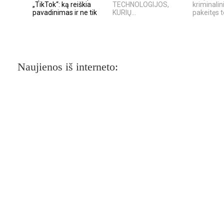
„TikTok“: ką reiškia
TECHNOLOGIJOS,
kriminalin
pavadinimas ir ne tik
KURIŲ...
pakeitęs te
Naujienos iš interneto: