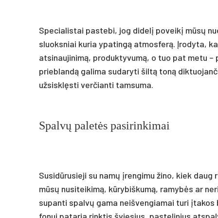
Specialistai pastebi, jog didelį poveikį mūsų nuot
sluoksniai kuria ypatingą atmosferą. Įrodyta, ka
atsinaujinimą, produktyvumą, o tuo pat metu – 
prieblandą galima sudaryti šiltą toną diktuojan
užsisklęsti verčianti tamsuma.
Spalvų paletės pasirinkimai
Susidūrusieji su namų įrengimu žino, kiek daug re
mūsų nusiteikimą, kūrybiškumą, ramybės ar neri
supanti spalvų gama neišvengiamai turi įtakos 
fonui pataria rinktis šviesius, pastelinius atspa