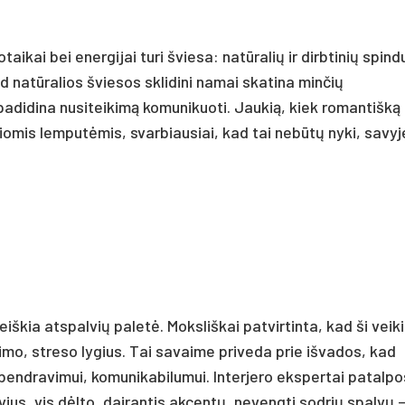
aikai bei energijai turi šviesa: natūralių ir dirbtinių spind
d natūralios šviesos sklidini namai skatina minčių
padidina nusiteikimą komunikuoti. Jaukią, kiek romantišką
čiomis lemputėmis, svarbiausiai, kad tai nebūtų nyki, savyj
iškia atspalvių paletė. Moksliškai patvirtinta, kad ši veik
mo, streso lygius. Tai savaime priveda prie išvados, kad
bendravimui, komunikabilumui. Interjero ekspertai patalpo
lvius, vis dėlto, dairantis akcentų, nevengti sodrių spalvų –