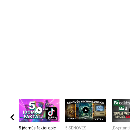
04:13
08:05
5 įdomūs faktai apie
5 SENOVĖS
„Bręstanti