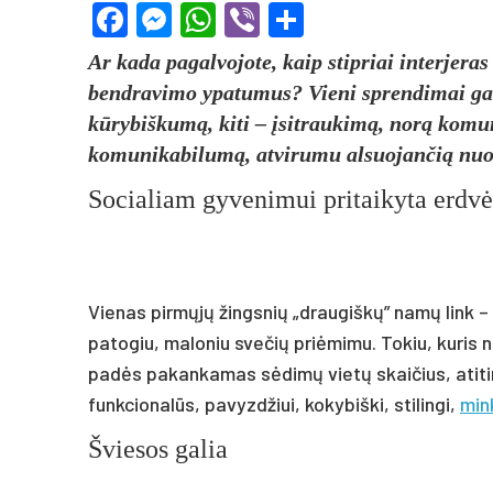
Facebook
Messenger
WhatsApp
Viber
Share
Ar kada pagalvojote, kaip stipriai interjeras
bendravimo ypatumus? Vieni sprendimai gal
kūrybiškumą, kiti – įsitraukimą, norą komun
komunikabilumą, atvirumu alsuojančią nuo
Socialiam gyvenimui pritaikyta erdvė
Vienas pirmųjų žingsnių „draugiškų” namų link –
patogiu, maloniu svečių priėmimu. Tokiu, kuris n
padės pakankamas sėdimų vietų skaičius, atitinka
funkcionalūs, pavyzdžiui, kokybiški, stilingi,
min
Šviesos galia