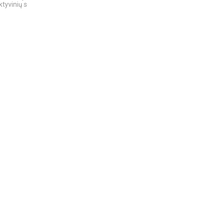
tyvinių serialų
Antarktidą
„PASAULIO FABRIKU“:
NUTYLĖTA ISTORIJA