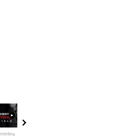
12:25
04:58
06:20
imintinų
4 Faktai apie
KAIP KINIJA TAPO