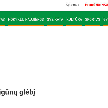
Apie mus
Praneškite NAU
TAS
MOKYKLŲ NAUJIENOS
SVEIKATA
KULTŪRA
SPORTAS
GY
igūnų glėbį