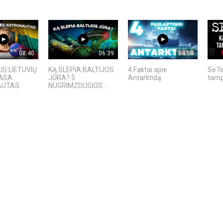
08:40
06:39
04:58
IS LIETUVIŲ
KĄ SLEPIA BALTIJOS
4 Faktai apie
Se7e
NASA
JŪRA? 5
Antarktidą
tamp
AUTAS
NUGRIMZDUSIOS...