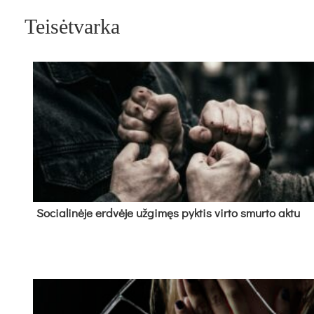
Teisėtvarka
So­cia­li­nė­je erd­vė­je už­gi­męs pyk­tis vir­to smur­to ak­tu