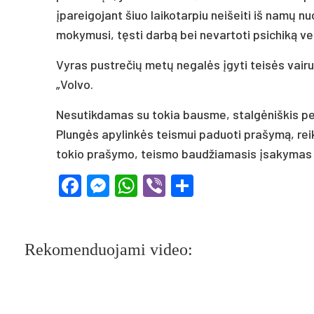
įpareigojant šiuo laikotarpiu neišeiti iš namų nu
mokymusi, tęsti darbą bei nevartoti psichiką v
Vyras pustrečių metų negalės įgyti teisės vairuo
„Volvo.
Nesutikdamas su tokia bausme, stalgėniškis pe
Plungės apylinkės teismui paduoti prašymą, re
tokio prašymo, teismo baudžiamasis įsakymas į
Facebook
Messenger
WhatsApp
Viber
Share
Rekomenduojami video: