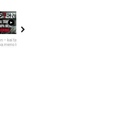
17:50
06:20
00:40
n – kai tamsa
KAIP KINIJA TAPO
Žemaitiškai dainuoja
a meno kūriniu
„PASAULIO FABRIKU“:
NUTYLĖTA ISTORIJA