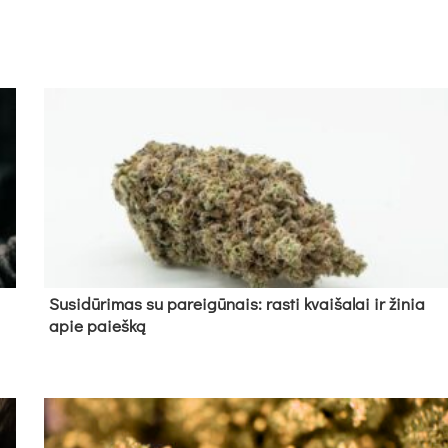
Su­si­dū­ri­mas su pa­rei­gū­nais: ras­ti kvai­ša­lai ir ži­nia
apie paieš­ką