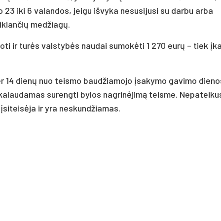
o 23 iki 6 valandos, jeigu išvyka nesusijusi su darbu arba
eikiančių medžiagų.
ti ir turės valstybės naudai sumokėti 1 270 eurų – tiek įk
r 14 dienų nuo teismo baudžiamojo įsakymo gavimo dienos
ikalaudamas surengti bylos nagrinėjimą teisme. Nepateiku
siteisėja ir yra neskundžiamas.