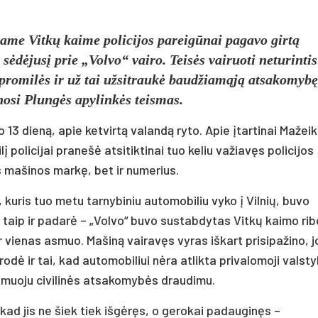
iame Vitkų kaime policijos pareigūnai pagavo girtą
sėdėjusį prie „Volvo“ vairo. Teisės vairuoti neturintis
s promilės ir už tai užsitraukė baudžiamąją atsakomybę
nosi Plungės apylinkės teismas.
 13 dieną, apie ketvirtą valandą ryto. Apie įtartinai Mažeik
olicijai pranešė atsitiktinai tuo keliu važiavęs policijos
s mašinos markę, bet ir numerius.
 kuris tuo metu tarnybiniu automobiliu vyko į Vilnių, buvo
s taip ir padarė – „Volvo“ buvo sustabdytas Vitkų kaimo rib
r vienas asmuo. Mašiną vairavęs vyras iškart prisipažino, j
urodė ir tai, kad automobiliui nėra atlikta privalomoji valst
lomuoju civilinės atsakomybės draudimu.
 kad jis ne šiek tiek išgėręs, o gerokai padauginęs –