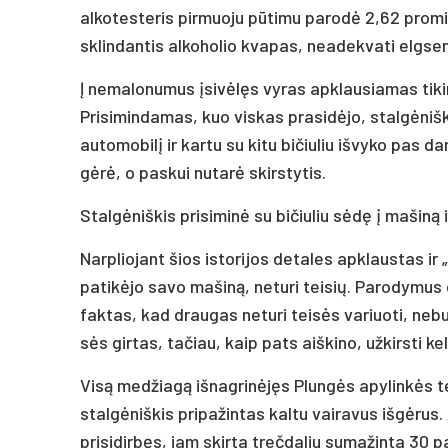
alkotesteris pirmuoju pūtimu parodė 2,62 promilė
sklindantis alkoholio kvapas, neadekvati elgsena
Į nemalonumus įsivėlęs vyras apklausiamas tikino, 
Prisimindamas, kuo viskas prasidėjo, stalgėnišk
automobilį ir kartu su kitu bičiuliu išvyko pas d
gėrė, o paskui nutarė skirstytis.
Stalgėniškis prisiminė su bičiuliu sėdę į mašiną 
Narpliojant šios istorijos detales apklaustas ir
patikėjo savo mašiną, neturi teisių. Parodymus d
faktas, kad draugas neturi teisės variuoti, nebuv
sės girtas, tačiau, kaip pats aiškino, užkirsti k
Visą medžiagą išnagrinėjęs Plungės apylinkės 
stalgėniškis pripažintas kaltu vairavus išgėrus. 
prisidirbęs, jam skirta trečdaliu sumažinta 30