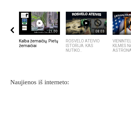
21:00
08:03
Kalba žemaičių. Pietų
ROSVELO ATEIVIO
VIENINTEL
žemaičiai
ISTORIJA: KAS
KILMĖS 
NUTIKO...
ASTRON
Naujienos iš interneto: