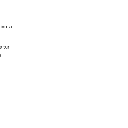
ainota
 turi
s