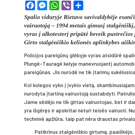
Facebook
Messenger
WhatsApp
Viber
Share
Spalio viduryje Rietavo savivaldybėje esanč
vairuotoją – 1994 metais gimusį stalgėniškį, 
vyras į alkotesterį pripūtė beveik pustrečio
Girto stalgėniškio kelionės aplinkybes aiški
Policijos pareigūnų glėbyje vyras atsidūrė spalio
Plungė–Tauragė kelyje manevruojantį automobilį p
pareigūnas. Jis nurodė ne tik įtarimų sukėlusio
Kol kolegos vyko į įvykio vietą, skambinusiajam,
nurodyta įtartiną vairuotoją sustabdyti. Patruli
Jame sėdėjo ne tik girtas vairuotojas, bet ir da
yra išgėręs ir apskritai neturi teisės vairuoti. N
techninė apžiūra, taip pat nėra draustas priva
Patikrinus stalgėniškio girtumą, paaiškėjo,