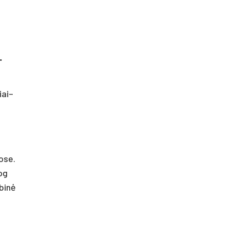
.
iai–
ose.
og
ybinė