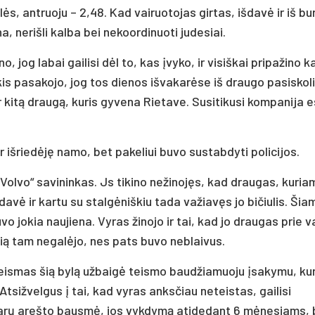
s, antruoju – 2,48. Kad vairuotojas girtas, išdavė ir iš bu
, nerišli kalba bei nekoordinuoti judesiai.
jog labai gailisi dėl to, kas įvyko, ir visiškai pripažino ka
is pasakojo, jog tos dienos išvakarėse iš draugo pasiskol
ar kitą draugą, kuris gyvena Rietave. Susitikusi kompanija 
ir išriedėję namo, bet pakeliui buvo sustabdyti policijos.
 „Volvo“ savininkas. Js tikino nežinojęs, kad draugas, kuria
avė ir kartu su stalgėniškiu tada važiavęs jo bičiulis. Šia
o jokia naujiena. Vyras žinojo ir tai, kad jo draugas prie v
elią tam negalėjo, nes pats buvo neblaivus.
teismas šią bylą užbaigė teismo baudžiamuoju įsakymu, ku
Atsižvelgus į tai, kad vyras anksčiau neteistas, gailisi
 parų arešto bausmė, jos vykdymą atidedant 6 mėnesiams, 