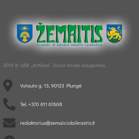
2019 © UAB „Antikva“. Visos teisės saugomos.
Vytauto g. 13, 90123 Plungė
Tel. +370 611 67608
redaktorius@zemaiciolaikrastis.lt