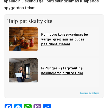
apeliaciniu skundu gali būti skundžiamas Klaipėdos
apygardos teismui.
Taip pat skaitykite
Pomidorų konservavimas be
vargo: greičiausias būdas
pasiruošti žiemai
Iš Plungės – į tarptautinę
nekilnojamojo turto rinką
Powered by Setupad
Facebook
Messenger
WhatsApp
Viber
Share