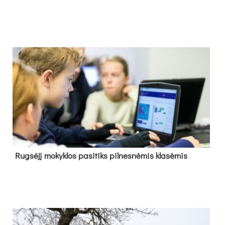
Rug­sė­jį mo­kyk­los pa­si­tiks pil­nes­nė­mis kla­sė­mis