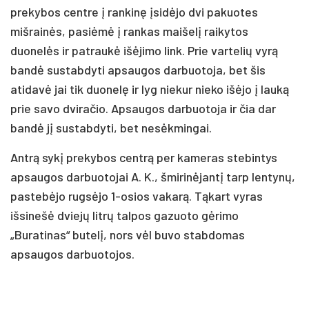
prekybos centre į rankinę įsidėjo dvi pakuotes
mišrainės, pasiėmė į rankas maišelį raikytos
duonelės ir patraukė išėjimo link. Prie vartelių vyrą
bandė sustabdyti apsaugos darbuotoja, bet šis
atidavė jai tik duonelę ir lyg niekur nieko išėjo į lauką
prie savo dviračio. Apsaugos darbuotoja ir čia dar
bandė jį sustabdyti, bet nesėkmingai.
Antrą sykį prekybos centrą per kameras stebintys
apsaugos darbuotojai A. K., šmirinėjantį tarp lentynų,
pastebėjo rugsėjo 1-osios vakarą. Tąkart vyras
išsinešė dviejų litrų talpos gazuoto gėrimo
„Buratinas“ butelį, nors vėl buvo stabdomas
apsaugos darbuotojos.