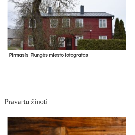
Pir­ma­sis Plun­gės mies­to fo­tog­ra­fas
Pravartu žinoti