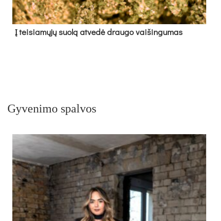
Į tei­sia­mų­jų suo­lą at­ve­dė drau­go vai­šin­gu­mas
Gyvenimo spalvos