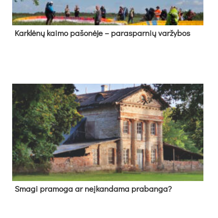
Kark­lė­nų kai­mo pa­šo­nė­je – pa­ras­par­nių var­žy­bos
Sma­gi pra­mo­ga ar neį­kan­da­ma pra­ban­ga?