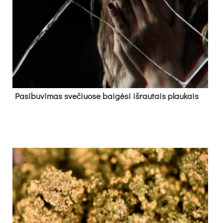
Pa­si­bu­vi­mas sve­čiuo­se bai­gė­si iš­rau­tais plau­kais