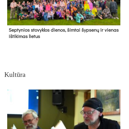
Sep­ty­nios sto­vyk­los die­nos, šim­tai šyp­se­nų ir vie­nas
iš­ti­ki­mas lie­tus
Kultūra