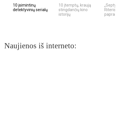
10 įsimintinų
10 įtemptų, kraują
„Septynių Ka
detektyvinių serialų
stingdančių kino
Riteris" – kai
istorijų
paprastumas
Naujienos iš interneto: