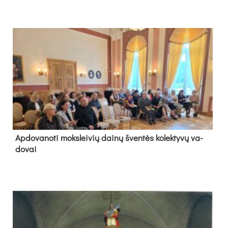
Ap­do­va­no­ti moks­lei­vių dai­nų šven­tės ko­lek­ty­vų va­
do­vai