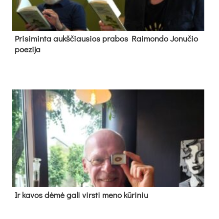
Pri­si­min­ta aukš­čiau­sios pra­bos Rai­mon­do Jo­nu­čio
poe­zi­ja
Ir ka­vos dė­mė ga­li virs­ti me­no kū­ri­niu