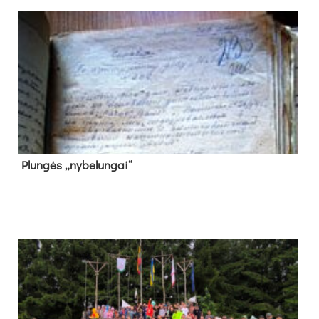
Plun­gės „ny­be­lun­gai“