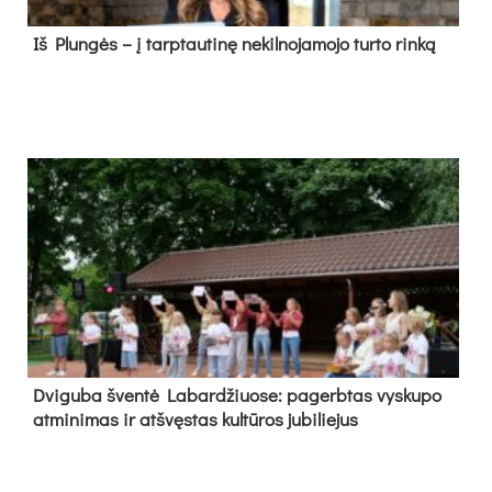
Iš Plungės – į tarptautinę nekilnojamojo turto rinką
Dvi­gu­ba šven­tė La­bar­džiuo­se: pa­gerb­tas vys­ku­po
at­mi­ni­mas ir at­švęs­tas kul­tū­ros ju­bi­lie­jus