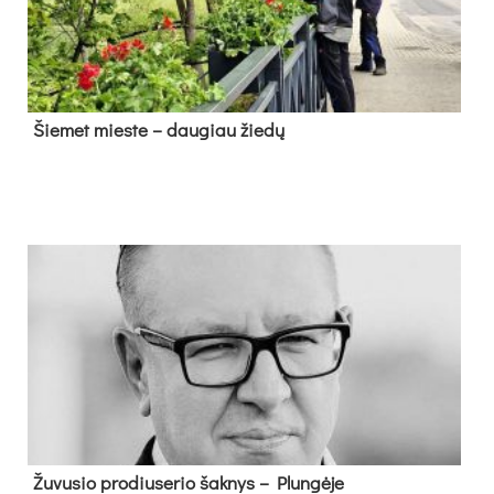
Šie­met mies­te – dau­giau žie­dų
Žu­vu­sio pro­diu­se­rio šak­nys – Plun­gė­je