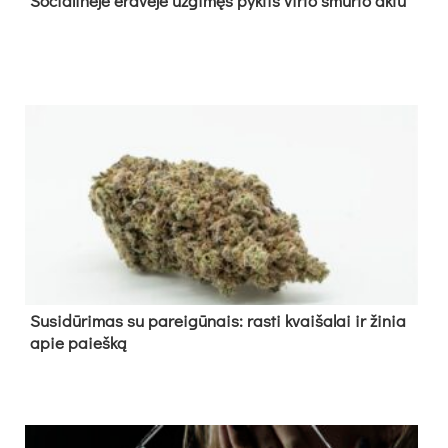
So­cia­li­nė­je erd­vė­je už­gi­męs pyk­tis vir­to smur­to ak­tu
Su­si­dū­ri­mas su pa­rei­gū­nais: ras­ti kvai­ša­lai ir ži­nia
apie paieš­ką