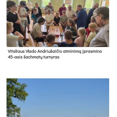
Vi­ta­liaus Vla­do And­riu­šai­čio at­mi­ni­mą įpras­mi­no
45-asis šach­ma­tų tur­ny­ras