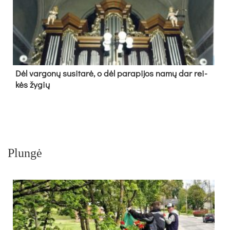
Dėl var­go­nų su­si­ta­rė, o dėl pa­ra­pi­jos na­mų dar rei­
kės žy­gių
Plungė