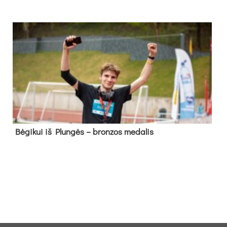
Bė­gi­kui iš Plun­gės – bron­zos me­da­lis