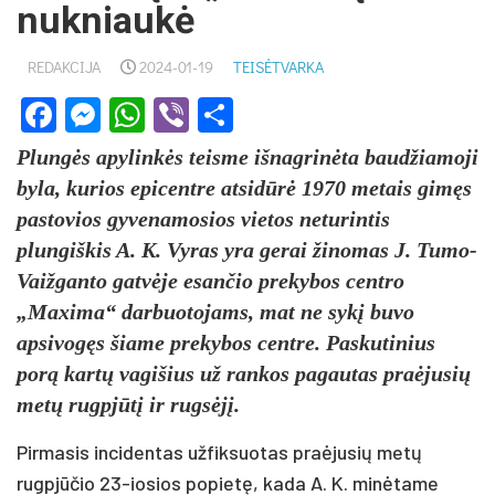
nukniaukė
REDAKCIJA
2024-01-19
TEISĖTVARKA
Facebook
Messenger
WhatsApp
Viber
Share
Plungės apylinkės teisme išnagrinėta baudžiamoji
byla, kurios epicentre atsidūrė 1970 metais gimęs
pastovios gyvenamosios vietos neturintis
plungiškis A. K. Vyras yra gerai žinomas J. Tumo-
Vaižganto gatvėje esančio prekybos centro
„Maxima“ darbuotojams, mat ne sykį buvo
apsivogęs šiame prekybos centre. Paskutinius
porą kartų vagišius už rankos pagautas praėjusių
metų rugpjūtį ir rugsėjį.
Pirmasis incidentas užfiksuotas praėjusių metų
rugpjūčio 23-iosios popietę, kada A. K. minėtame