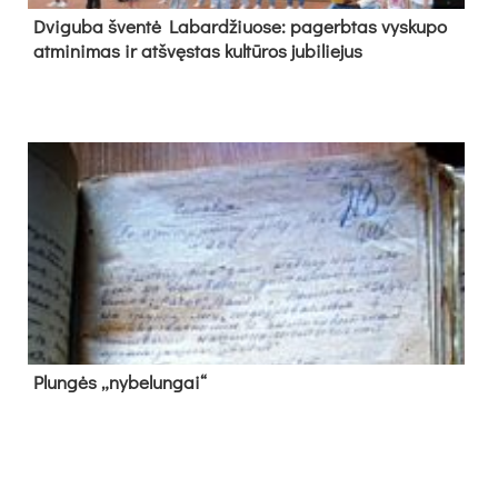
Dvi­gu­ba šven­tė La­bar­džiuo­se: pa­gerb­tas vys­ku­po
at­mi­ni­mas ir at­švęs­tas kul­tū­ros ju­bi­lie­jus
Plun­gės „ny­be­lun­gai“