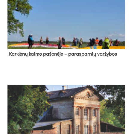
Kark­lė­nų kai­mo pa­šo­nė­je – pa­ras­par­nių var­žy­bos