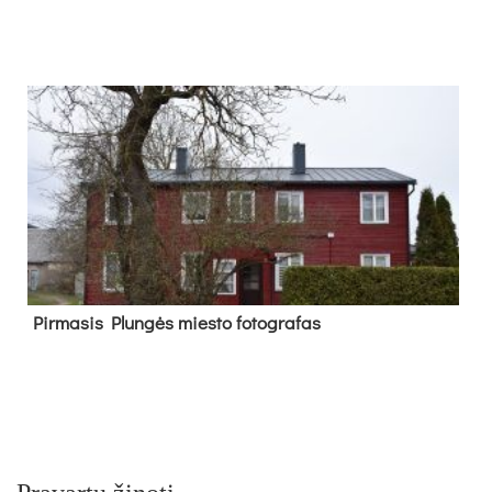
Pir­ma­sis Plun­gės mies­to fo­tog­ra­fas