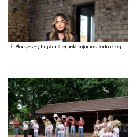
Iš Plungės – į tarptautinę nekilnojamojo turto rinką