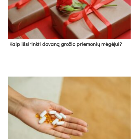
Kaip išsirinkti dovaną grožio priemonių mėgėjui?