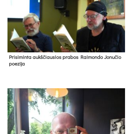
Pri­si­min­ta aukš­čiau­sios pra­bos Rai­mon­do Jo­nu­čio
poe­zi­ja