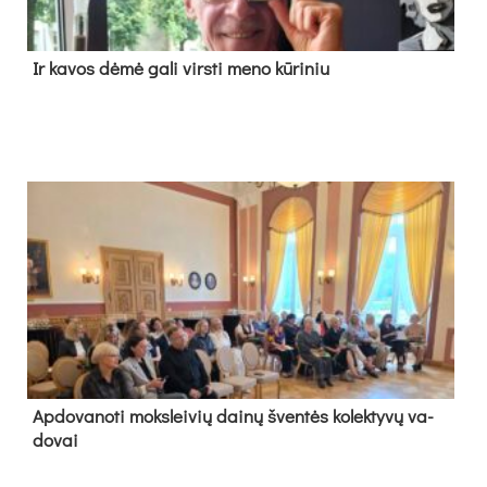
Ir ka­vos dė­mė ga­li virs­ti me­no kū­ri­niu
Ap­do­va­no­ti moks­lei­vių dai­nų šven­tės ko­lek­ty­vų va­
do­vai