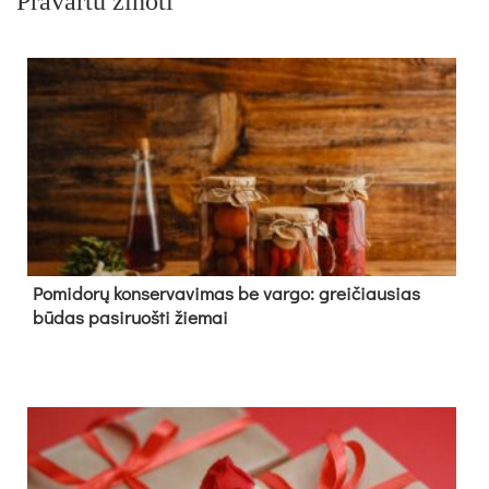
Pravartu žinoti
Pomidorų konservavimas be vargo: greičiausias
būdas pasiruošti žiemai