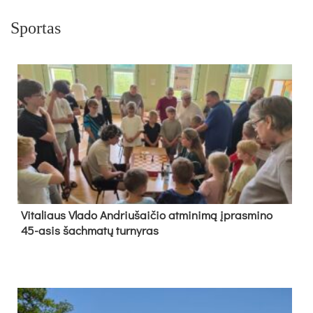
Sportas
Vi­ta­liaus Vla­do And­riu­šai­čio at­mi­ni­mą įpras­mi­no
45-asis šach­ma­tų tur­ny­ras