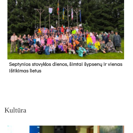
Sep­ty­nios sto­vyk­los die­nos, šim­tai šyp­se­nų ir vie­nas
iš­ti­ki­mas lie­tus
Kultūra