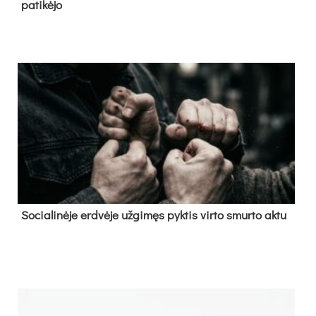
pa­ti­kė­jo
So­cia­li­nė­je erd­vė­je už­gi­męs pyk­tis vir­to smur­to ak­tu