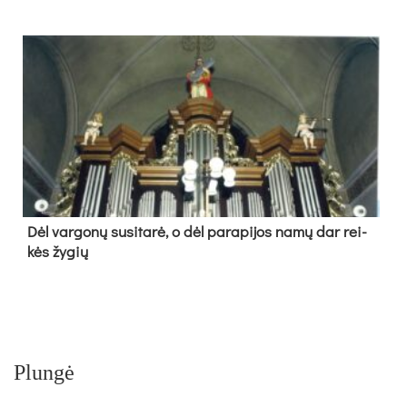
Dėl var­go­nų su­si­ta­rė, o dėl pa­ra­pi­jos na­mų dar rei­
kės žy­gių
Plungė