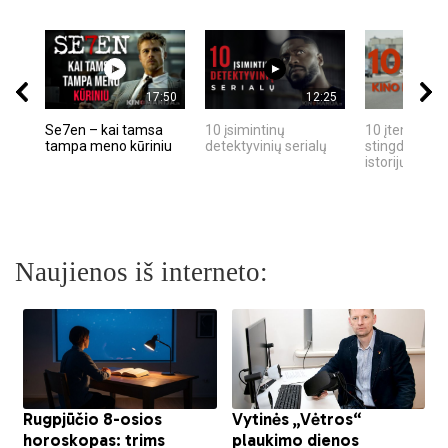
17:50
12:25
Se7en – kai tamsa
10 įsimintinų
10 įtemptų, k
tampa meno kūriniu
detektyvinių serialų
stingdančių k
istorijų
Naujienos iš interneto: