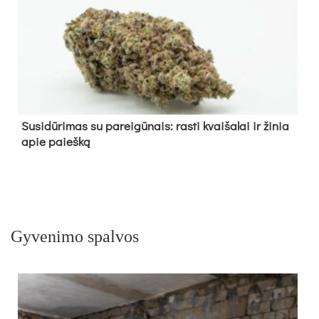
Su­si­dū­ri­mas su pa­rei­gū­nais: ras­ti kvai­ša­lai ir ži­nia
apie paieš­ką
Gyvenimo spalvos