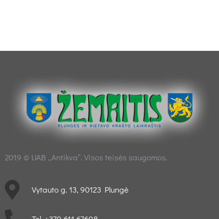
2019 © UAB „Antikva“. Visos teisės saugomos.
Vytauto g. 13, 90123 Plungė
Tel. +370 611 67608