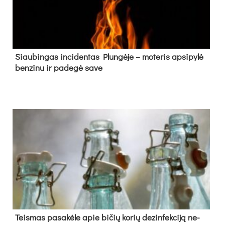
Siau­bin­gas in­ci­den­tas Plun­gė­je – mo­te­ris ap­si­py­lė
ben­zi­nu ir pa­de­gė sa­ve
Teis­mas pa­sa­kė­le apie bi­čių ko­rių de­zin­fek­ci­ją ne­