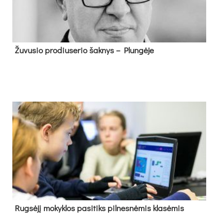
Žu­vu­sio pro­diu­se­rio šak­nys – Plun­gė­je
Rug­sė­jį mo­kyk­los pa­si­tiks pil­nes­nė­mis kla­sė­mis