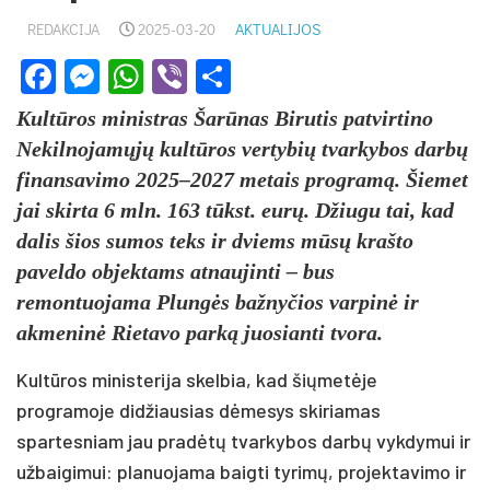
REDAKCIJA
2025-03-20
AKTUALIJOS
Facebook
Messenger
WhatsApp
Viber
Share
Kultūros ministras Šarūnas Birutis patvirtino
Nekilnojamųjų kultūros vertybių tvarkybos darbų
finansavimo 2025–2027 metais programą. Šiemet
jai skirta 6 mln. 163 tūkst. eurų. Džiugu tai, kad
dalis šios sumos teks ir dviems mūsų krašto
paveldo objektams atnaujinti – bus
remontuojama Plungės bažnyčios varpinė ir
akmeninė Rietavo parką juosianti tvora.
Kultūros ministerija skelbia, kad šiųmetėje
programoje didžiausias dėmesys skiriamas
spartesniam jau pradėtų tvarkybos darbų vykdymui ir
užbaigimui: planuojama baigti tyrimų, projektavimo ir