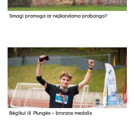
Sma­gi pra­mo­ga ar neį­kan­da­ma pra­ban­ga?
Bė­gi­kui iš Plun­gės – bron­zos me­da­lis