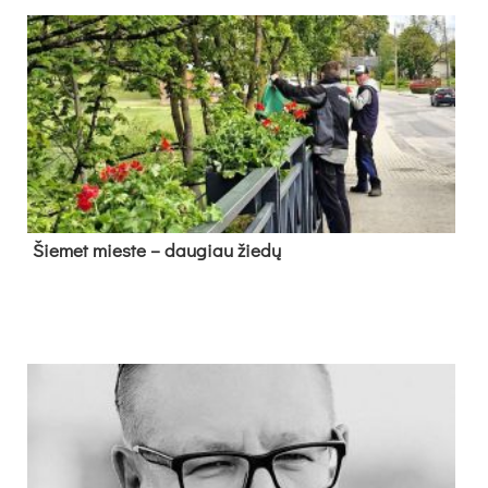
Šie­met mies­te – dau­giau žie­dų