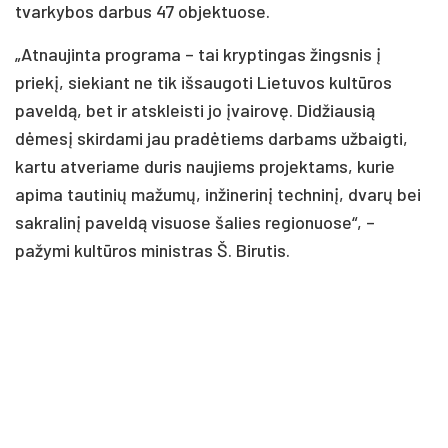
tvarkybos darbus 47 objektuose.
„Atnaujinta programa – tai kryptingas žingsnis į
priekį, siekiant ne tik išsaugoti Lietuvos kultūros
paveldą, bet ir atskleisti jo įvairovę. Didžiausią
dėmesį skirdami jau pradėtiems darbams užbaigti,
kartu atveriame duris naujiems projektams, kurie
apima tautinių mažumų, inžinerinį techninį, dvarų bei
sakralinį paveldą visuose šalies regionuose“, –
pažymi kultūros ministras Š. Birutis.