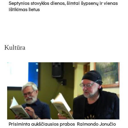
Sep­ty­nios sto­vyk­los die­nos, šim­tai šyp­se­nų ir vie­nas
iš­ti­ki­mas lie­tus
Kultūra
Pri­si­min­ta aukš­čiau­sios pra­bos Rai­mon­do Jo­nu­čio