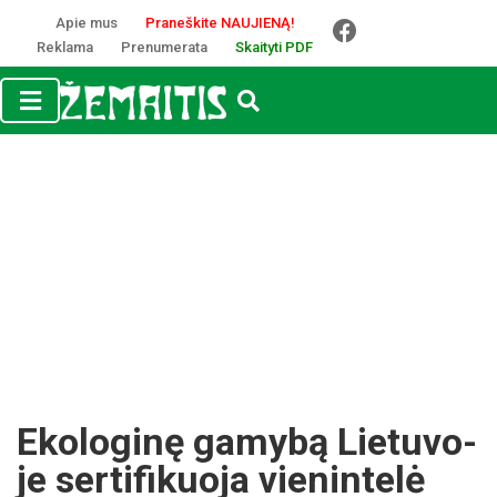
Apie mus
Praneškite NAUJIENĄ!
Reklama
Prenumerata
Skaityti PDF
Eko­lo­ginę ga­mybą Lie­tu­vo­
je ser­ti­fi­kuo­ja vie­nin­telė