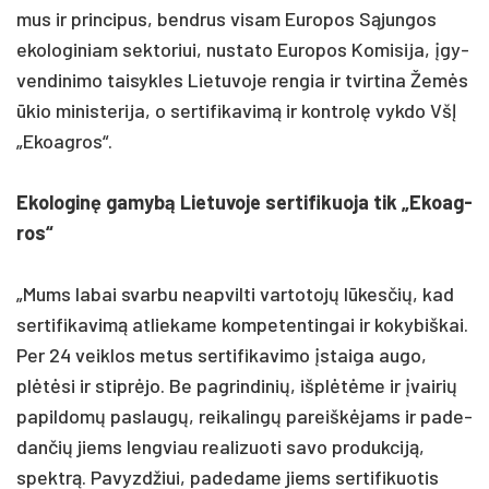
mus ir prin­ci­pus, bend­rus vi­sam Eu­ro­pos Sąjun­gos
eko­lo­gi­niam sek­to­riui, nu­sta­to Eu­ro­pos Ko­mi­si­ja, įgy­
ven­di­ni­mo tai­syk­les Lie­tu­vo­je ren­gia ir tvir­ti­na Žemės
ūkio mi­nis­te­ri­ja, o ser­ti­fi­ka­vimą ir kont­rolę vyk­do VšĮ
„Ekoag­ros“.
Eko­lo­ginę ga­mybą Lie­tu­vo­je ser­ti­fi­kuo­ja tik „Ekoag­
ros“
„Mums la­bai svar­bu neap­vil­ti var­to­tojų lūkes­čių, kad
ser­ti­fi­ka­vimą at­lie­ka­me kom­pe­ten­tin­gai ir ko­ky­biš­kai.
Per 24 veik­los me­tus ser­ti­fi­ka­vi­mo įstai­ga au­go,
plėtėsi ir stiprė­jo. Be pa­grin­di­nių, išplėtė­me ir įvai­rių
pa­pil­domų pa­slaugų, rei­ka­lingų pa­reiškė­jams ir pa­de­
dan­čių jiems leng­viau rea­li­zuo­ti sa­vo pro­duk­ciją,
spektrą. Pa­vyzd­žiui, pa­de­da­me jiems ser­ti­fi­kuo­tis