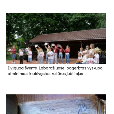
Dvi­gu­ba šven­tė La­bar­džiuo­se: pa­gerb­tas vys­ku­po
at­mi­ni­mas ir at­švęs­tas kul­tū­ros ju­bi­lie­jus