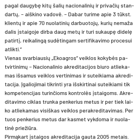
pa­gal dau­gybę kitų ša­lių na­cio­na­li­nių ir pri­va­čių stan­
dartų, – aiš­ki­no va­dovė. – Da­bar tu­ri­me apie 3 tūkst.
klientų ir apie 70 nuo­la­ti­nių dar­buo­tojų, ku­rių ne­ma­ža
da­lis įstai­go­je dir­ba daug metų ir tu­ri su­kaupę di­delę
pa­tirtį, rei­ka­lingą su­dėtin­gam ser­ti­fi­ka­vi­mo pro­ce­sui
at­lik­ti.“
Vie­nas svar­biau­sių „Ekoag­ros“ veik­los ko­kybės pa­
tvir­ti­nimų – Na­cio­na­li­nio ak­re­di­ta­ci­jos biu­ro at­lie­ka­
mas iš­sa­mus veik­los ver­ti­ni­mas ir su­tei­kia­ma ak­re­di­
ta­ci­ja. Įga­lio­ji­mai tik­rin­ti yra išs­kir­ti­nai su­tei­kia­mi tik
kom­pe­ten­ci­jas tu­rin­čioms kont­rolės įstai­goms. Ak­re­
di­ta­vi­mo cik­las trun­ka pen­ke­rius me­tus ir per tiek lai­
ko at­lie­ka­mas vi­siš­kas veik­los pe­rak­re­di­ta­vi­mas. Per
tuos pen­ke­rius me­tus dar kas­met vyk­do­ma ir nuo­la­
tinė prie­žiū­ra.
Pirmą­kart įstai­gos ak­re­di­ta­ci­ja gau­ta 2005 me­tais.