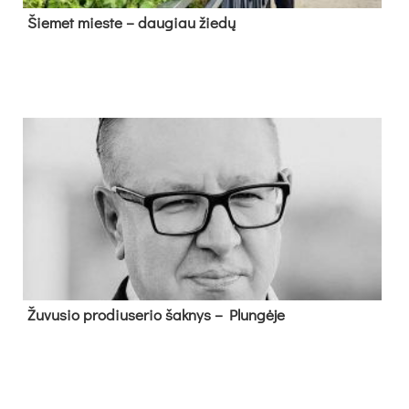
Šie­met mies­te – dau­giau žie­dų
Žu­vu­sio pro­diu­se­rio šak­nys – Plun­gė­je