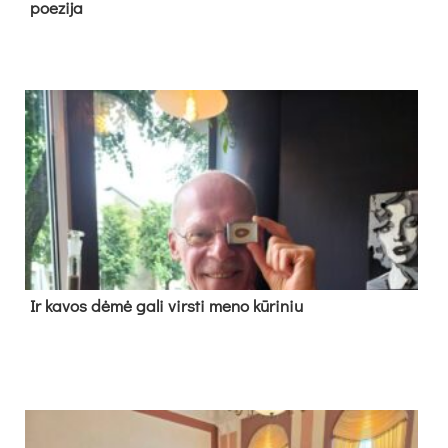
poe­zi­ja
Ir ka­vos dė­mė ga­li virs­ti me­no kū­ri­niu