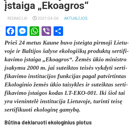
įstai­ga „Ekoag­ros“
REDAKCIJA
2021-04-06
AKTUALIJOS
Facebook
Messenger
WhatsApp
Viber
Share
Prieš 24 me­tus Kau­ne bu­vo įsteig­ta pir­mo­ji Lie­tu­
vo­je ir Bal­ti­jos ša­ly­se eko­lo­giškų pro­duktų ser­ti­fi­
ka­vi­mo įstai­ga „Ekoag­ros“. Žemės ūkio mi­nist­ro
įsa­ky­mu 2000 m. jai su­teik­tos teisės vyk­dy­ti ser­ti­
fi­ka­vi­mo ins­ti­tu­ci­jos funk­ci­jas pa­gal pa­tvir­tin­tas
Eko­lo­gi­nio žemės ūkio tai­syk­les ir su­teik­tas ser­ti­
fi­ka­vi­mo įstai­gos ko­das LT-EKO-001. Iki šiol tai
yra vie­nin­telė ins­ti­tu­ci­ja Lie­tu­vo­je, tu­rin­ti teisę
ser­ti­fi­kuo­ti eko­lo­ginę ga­mybą.
Būti­na dek­la­ruo­ti eko­lo­gi­nius plo­tus