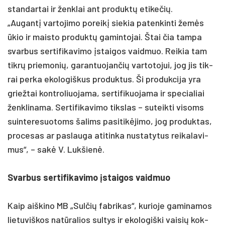
stan­dar­tai ir ženk­lai ant pro­duktų eti­ke­čių.
„Au­gantį var­to­ji­mo po­reikį sie­kia pa­ten­kin­ti žemės
ūkio ir mais­to pro­duktų ga­min­to­jai. Štai čia tam­pa
svar­bus ser­ti­fi­ka­vi­mo įstai­gos vaid­muo. Rei­kia tam
tikrų prie­mo­nių, ga­ran­tuo­jan­čių var­to­to­jui, jog jis tik­
rai per­ka eko­lo­giš­kus pro­duk­tus. Ši pro­duk­ci­ja yra
griež­tai kont­ro­liuo­ja­ma, ser­ti­fi­kuo­ja­ma ir spe­cia­liai
ženk­li­na­ma. Ser­ti­fi­ka­vi­mo tiks­las – su­teik­ti vi­soms
suin­te­re­suo­toms ša­lims pa­si­tikė­ji­mo, jog pro­duk­tas,
pro­ce­sas ar pa­slau­ga ati­tin­ka nu­sta­ty­tus rei­ka­la­vi­
mus“, – sakė V. Luk­šienė.
Svar­bus ser­ti­fi­ka­vi­mo įstai­gos vaid­muo
Kaip aiš­ki­no MB „Sul­čių fab­ri­kas“, ku­rio­je ga­mi­na­mos
lie­tu­viš­kos natū­ra­lios sul­tys ir eko­lo­giš­ki vai­sių kok­