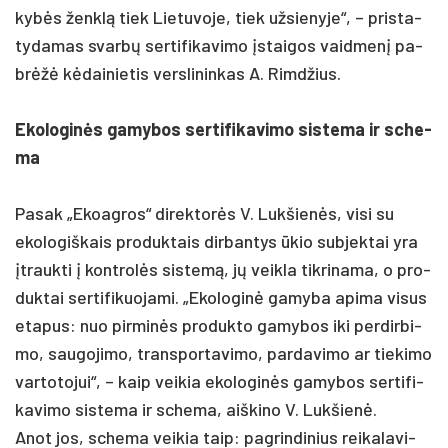
kybės ženklą tiek Lie­tu­vo­je, tiek už­sie­ny­je“, – pri­sta­
ty­da­mas svarbų ser­ti­fi­ka­vi­mo įstai­gos vaid­menį pa­
brėžė kėdai­nie­tis vers­li­nin­kas A. Rimd­žius.
Eko­lo­ginės ga­my­bos ser­ti­fi­ka­vi­mo sis­te­ma ir sche­
ma
Pa­sak „Ekoag­ros“ di­rek­torės V. Luk­šienės, vi­si su
eko­lo­giš­kais pro­duk­tais dir­ban­tys ūkio su­bjek­tai yra
įtrauk­ti į kont­rolės sis­temą, jų veik­la tik­ri­na­ma, o pro­
duk­tai ser­ti­fi­kuo­ja­mi. „Eko­lo­ginė ga­my­ba api­ma vi­sus
eta­pus: nuo pir­minės pro­duk­to ga­my­bos iki per­dir­bi­
mo, sau­go­ji­mo, trans­por­ta­vi­mo, par­da­vi­mo ar tie­ki­mo
var­to­to­jui“, – kaip vei­kia eko­lo­ginės ga­my­bos ser­ti­fi­
ka­vi­mo sis­te­ma ir sche­ma, aiš­ki­no V. Luk­šienė.
Anot jos, sche­ma vei­kia taip: pa­grin­di­nius rei­ka­la­vi­