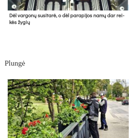
Dėl var­go­nų su­si­ta­rė, o dėl pa­ra­pi­jos na­mų dar rei­
kės žy­gių
Plungė