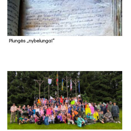
Plun­gės „ny­be­lun­gai“