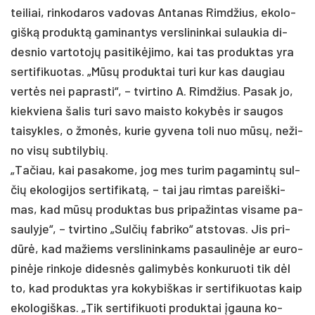
tei­liai, rin­ko­da­ros va­do­vas An­ta­nas Rimd­žius, eko­lo­
gišką pro­duktą ga­mi­nan­tys vers­li­nin­kai su­lau­kia di­
des­nio var­to­tojų pa­si­tikė­ji­mo, kai tas pro­duk­tas yra
ser­ti­fi­kuo­tas. „Mūsų pro­duk­tai tu­ri kur kas dau­giau
vertės nei pa­pras­ti“, – tvir­ti­no A. Rimd­žius. Pa­sak jo,
kiek­vie­na ša­lis tu­ri sa­vo mais­to ko­kybės ir sau­gos
tai­syk­les, o žmonės, ku­rie gy­ve­na to­li nuo mūsų, ne­ži­
no visų su­bti­ly­bių.
„Ta­čiau, kai pa­sa­ko­me, jog mes tu­rim pa­ga­mintų sul­
čių eko­lo­gi­jos ser­ti­fi­katą, – tai jau rim­tas pa­reiš­ki­
mas, kad mūsų pro­duk­tas bus pri­pa­žin­tas vi­sa­me pa­
sau­ly­je“, – tvir­ti­no „Sul­čių fab­ri­ko“ at­sto­vas. Jis pri­
dūrė, kad ma­žiems vers­li­nin­kams pa­sau­linė­je ar eu­ro­
pinė­je rin­ko­je di­desnės ga­li­mybės kon­ku­ruo­ti tik dėl
to, kad pro­duk­tas yra ko­ky­biš­kas ir ser­ti­fi­kuo­tas kaip
eko­lo­giš­kas. „Tik ser­ti­fi­kuo­ti pro­duk­tai įgau­na ko­