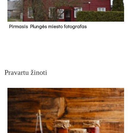
Pir­ma­sis Plun­gės mies­to fo­tog­ra­fas
Pravartu žinoti