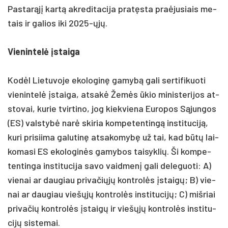
Pas­tarąjį kartą ak­re­di­ta­ci­ja pra­tęsta pra­ėju­siais me­
tais ir ga­lios iki 2025-ųjų.
Vie­nin­telė įstai­ga
Kodėl Lie­tu­vo­je eko­lo­ginę ga­mybą ga­li ser­ti­fi­kuo­ti
vie­nin­telė įstai­ga, at­sakė Žemės ūkio mi­nis­te­ri­jos at­
sto­vai, ku­rie tvir­ti­no, jog kiek­vie­na Eu­ro­pos Sąjun­gos
(ES) vals­tybė narė ski­ria kom­pe­ten­tingą ins­ti­tu­ciją,
ku­ri pri­sii­ma ga­lu­tinę at­sa­ko­mybę už tai, kad būtų lai­
ko­ma­si ES eko­lo­ginės ga­my­bos tai­syk­lių. Ši kom­pe­
ten­tin­ga ins­ti­tu­ci­ja sa­vo vaid­menį ga­li de­le­guo­ti: A)
vie­nai ar dau­giau pri­va­čiųjų kont­rolės įstaigų; B) vie­
nai ar dau­giau viešųjų kont­rolės ins­ti­tu­cijų; C) miš­riai
pri­va­čių kont­rolės įstaigų ir viešųjų kont­rolės ins­ti­tu­
cijų sis­te­mai.