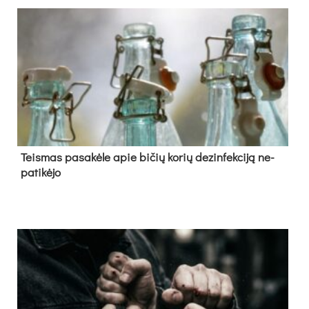
Teis­mas pa­sa­kė­le apie bi­čių ko­rių de­zin­fek­ci­ją ne­
pa­ti­kė­jo