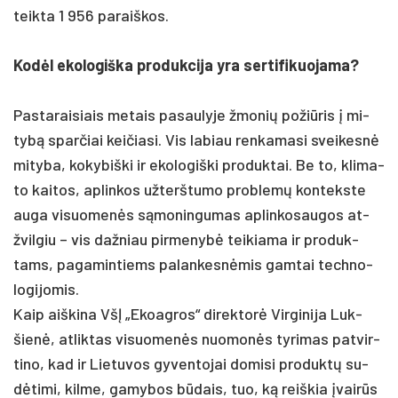
teik­ta 1 956 pa­raiš­kos.
Kodėl eko­lo­giš­ka pro­duk­ci­ja yra ser­ti­fi­kuo­ja­ma?
Pas­ta­rai­siais me­tais pa­sau­ly­je žmo­nių po­žiū­ris į mi­
tybą spar­čiai kei­čia­si. Vis la­biau ren­ka­ma­si svei­kesnė
mi­ty­ba, ko­ky­biš­ki ir eko­lo­giš­ki pro­duk­tai. Be to, kli­ma­
to kai­tos, ap­lin­kos už­terš­tu­mo pro­blemų kon­teks­te
au­ga vi­suo­menės sąmo­nin­gu­mas ap­lin­ko­sau­gos at­
žvil­giu – vis daž­niau pir­me­nybė tei­kia­ma ir pro­duk­
tams, pa­ga­min­tiems pa­lan­kesnė­mis gam­tai tech­no­
lo­gi­jo­mis.
Kaip aiš­ki­na VšĮ „Ekoag­ros“ di­rek­torė Vir­gi­ni­ja Luk­
šienė, at­lik­tas vi­suo­menės nuo­monės ty­ri­mas pa­tvir­
ti­no, kad ir Lie­tu­vos gy­ven­to­jai do­mi­si pro­duktų su­
dėti­mi, kil­me, ga­my­bos būdais, tuo, ką reiš­kia įvairūs