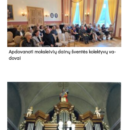
Ap­do­va­no­ti moks­lei­vių dai­nų šven­tės ko­lek­ty­vų va­
do­vai