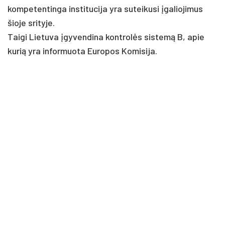
kom­pe­ten­tin­ga ins­ti­tu­ci­ja yra su­tei­ku­si įga­lio­ji­mus
šio­je sri­ty­je.
Tai­gi Lie­tu­va įgy­ven­di­na kont­rolės sis­temą B, apie
ku­rią yra in­for­muo­ta Eu­ro­pos Ko­mi­si­ja.