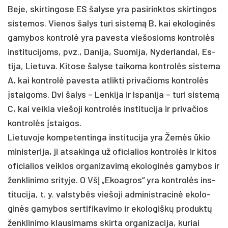
Be­je, skir­tin­go­se ES ša­ly­se yra pa­si­rink­tos skir­tin­gos
sis­te­mos. Vie­nos ša­lys tu­ri sis­temą B, kai eko­lo­ginės
ga­my­bos kont­rolė yra pa­ves­ta vie­šo­sioms kont­rolės
ins­ti­tu­ci­joms, pvz., Da­ni­ja, Suo­mi­ja, Ny­der­lan­dai, Es­
ti­ja, Lie­tu­va. Ki­to­se ša­ly­se tai­ko­ma kont­rolės sis­te­ma
A, kai kont­rolė pa­ves­ta at­lik­ti pri­va­čioms kont­rolės
įstai­goms. Dvi ša­lys – Len­ki­ja ir Is­pa­ni­ja – tu­ri sis­temą
C, kai vei­kia vie­šo­ji kont­rolės ins­ti­tu­ci­ja ir pri­va­čios
kont­rolės įstai­gos.
Lie­tu­vo­je kom­pe­ten­tin­ga ins­ti­tu­ci­ja yra Žemės ūkio
mi­nis­te­ri­ja, ji at­sa­kin­ga už ofi­cia­lios kont­rolės ir ki­tos
ofi­cia­lios veik­los or­ga­ni­za­vimą eko­lo­ginės ga­my­bos ir
ženk­li­ni­mo sri­ty­je. O VšĮ „Ekoag­ros“ yra kont­rolės ins­
ti­tu­ci­ja, t. y. vals­tybės vie­šo­ji ad­mi­nist­ra­cinė eko­lo­
ginės ga­my­bos ser­ti­fi­ka­vi­mo ir eko­lo­giškų pro­duktų
ženk­li­ni­mo klau­si­mams skir­ta or­ga­ni­za­ci­ja, ku­riai