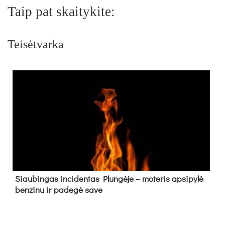
Taip pat skaitykite:
Teisėtvarka
Siau­bin­gas in­ci­den­tas Plun­gė­je – mo­te­ris ap­si­py­lė
ben­zi­nu ir pa­de­gė sa­ve