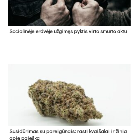
So­cia­li­nė­je erd­vė­je už­gi­męs pyk­tis vir­to smur­to ak­tu
Su­si­dū­ri­mas su pa­rei­gū­nais: ras­ti kvai­ša­lai ir ži­nia
apie paieš­ką