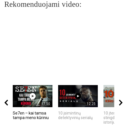
Rekomenduojami video:
17:50
12:25
Se7en – kai tamsa
10 įsimintinų
10 įtemptų, k
tampa meno kūriniu
detektyvinių serialų
stingdančių k
istorijų