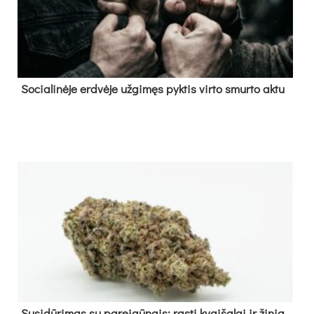
So­cia­li­nė­je erd­vė­je už­gi­męs pyk­tis vir­to smur­to ak­tu
Su­si­dū­ri­mas su pa­rei­gū­nais: ras­ti kvai­ša­lai ir ži­nia