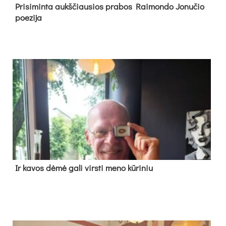
Pri­si­min­ta aukš­čiau­sios pra­bos Rai­mon­do Jo­nu­čio
poe­zi­ja
Ir ka­vos dė­mė ga­li virs­ti me­no kū­ri­niu