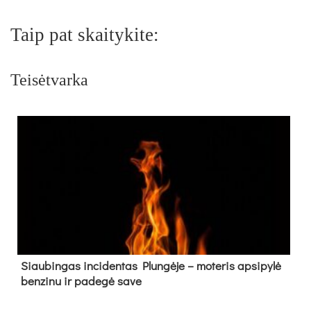
Taip pat skaitykite:
Teisėtvarka
Siau­bin­gas in­ci­den­tas Plun­gė­je – mo­te­ris ap­si­py­lė
ben­zi­nu ir pa­de­gė sa­ve