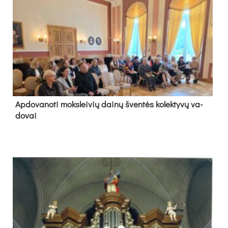
Ap­do­va­no­ti moks­lei­vių dai­nų šven­tės ko­lek­ty­vų va­
do­vai