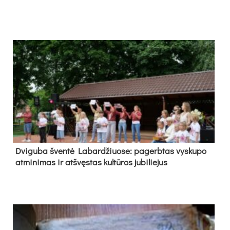
Dvi­gu­ba šven­tė La­bar­džiuo­se: pa­gerb­tas vys­ku­po
at­mi­ni­mas ir at­švęs­tas kul­tū­ros ju­bi­lie­jus