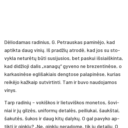
Dė­lio­da­mas ra­di­nius, G. Pet­raus­kas pa­mi­nė­jo, kad
ap­tik­ta daug vi­nių. Iš pra­džių at­ro­dė, kad jos su sto­
vyk­la ne­tu­rė­tų bū­ti su­si­ju­sios, bet pa­skui iš­siaiš­kin­ta,
kad di­džio­ji da­lis „va­na­gų“ gy­ve­no ne bre­zen­ti­nė­se, o
kar­ka­si­nė­se eg­li­ša­kiais deng­to­se pa­la­pi­nė­se, ku­rias
rei­kė­jo kaž­kaip su­tvir­tin­ti. Tam ir bu­vo nau­do­ja­mos
vi­nys.
Tarp ra­di­nių – vo­kiš­kos ir lie­tu­viš­kos mo­ne­tos, šo­vi­
niai ir jų gil­zės, uni­for­mų de­ta­lės, pei­liu­kai, šaukš­tai,
ša­ku­tės, šu­kos ir daug ki­tų da­ly­kų. O gal pa­vy­ko ap­
tik­ti ir gink­lų? „Ne, gink­lų ne­ra­do­me, tik jų de­ta­lių. O