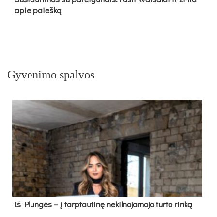
apie paieš­ką
Gyvenimo spalvos
Iš Plungės – į tarptautinę nekilnojamojo turto rinką