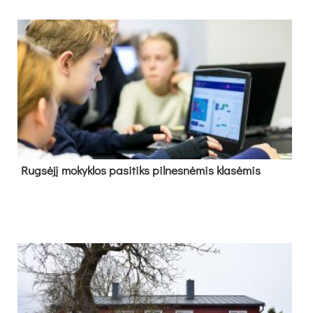
Rug­sė­jį mo­kyk­los pa­si­tiks pil­nes­nė­mis kla­sė­mis