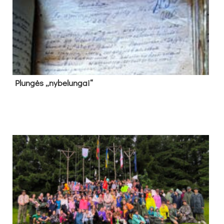
Plun­gės „ny­be­lun­gai“