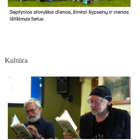
Sep­ty­nios sto­vyk­los die­nos, šim­tai šyp­se­nų ir vie­nas
iš­ti­ki­mas lie­tus
Kultūra