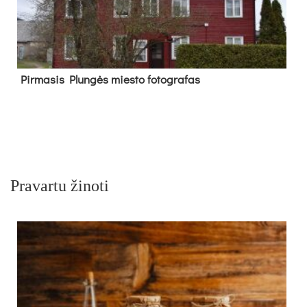
Pir­ma­sis Plun­gės mies­to fo­tog­ra­fas
Pravartu žinoti