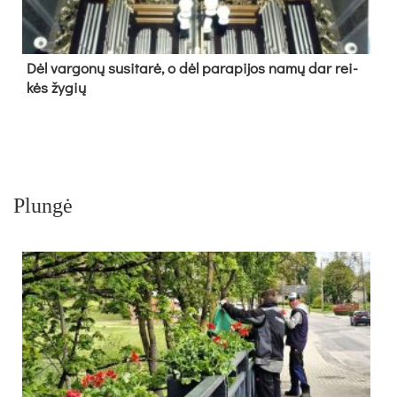
Dėl var­go­nų su­si­ta­rė, o dėl pa­ra­pi­jos na­mų dar rei­
kės žy­gių
Plungė