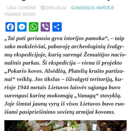
LINA LIŪNIENĖ
2019-09-24
GONDINGOS PAPĖDĖJE
POKARIO KOVOS
Facebook
Messenger
WhatsApp
Viber
Share
„Tai pa­ti ge­riau­sia gy­va is­to­ri­jos pa­mo­ka“, – taip
sa­ko moks­lei­viai, pa­bu­vo­ję ar­cheo­lo­gi­nių žval­gy­
mų eks­pe­di­ci­jo­je, ku­rią su­ren­gė Že­mai­ti­jos na­cio­
na­li­nis par­kas. Ši eks­pe­di­ci­ja – vie­na iš pro­jek­to
„Po­ka­rio ko­vos. Al­sė­džių, Pla­te­lių kraš­to par­ti­za­
nai“ veik­lų. Jos tiks­las – iš­žval­gy­ti te­ri­to­ri­ją, ku­
rio­je 1944 me­tais Lie­tu­vos lais­vės są­jun­ga bu­vo
su­ren­gu­si ka­ri­nę mo­ko­mą­ją „Va­na­gų“ sto­vyk­lą.
Jo­je šim­tai jau­nų vy­rų iš vi­sos Lie­tu­vos bu­vo ruo­
šia­mi pa­si­prie­ši­ni­mo so­vie­tų ar­mi­jai ko­voms.