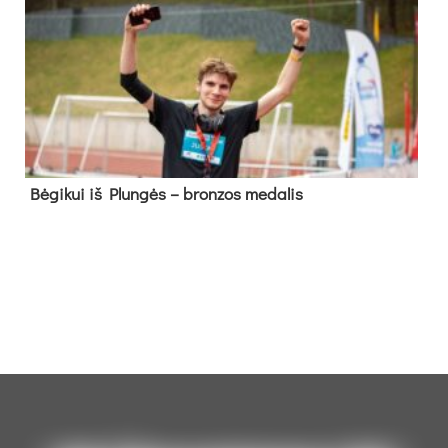
Bė­gi­kui iš Plun­gės – bron­zos me­da­lis