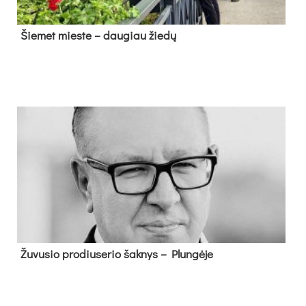
Šie­met mies­te – dau­giau žie­dų
Žu­vu­sio pro­diu­se­rio šak­nys – Plun­gė­je