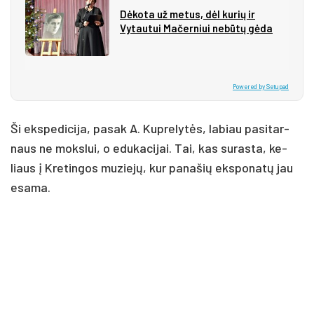
Dėkota už metus, dėl kurių ir
Vytautui Mačerniui nebūtų gėda
Powered by Setupad
Ši eks­pe­di­ci­ja, pa­sak A. Kup­re­ly­tės, la­biau pa­si­tar­
naus ne moks­lui, o edu­ka­ci­jai. Tai, kas su­ras­ta, ke­
liaus į Kre­tin­gos mu­zie­jų, kur pa­na­šių eks­po­na­tų jau
esa­ma.