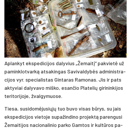
Ap­lan­kyt eks­pe­di­ci­jos da­ly­vius „Že­mai­tį“ pa­kvie­tė už
pa­mink­lot­var­ką at­sa­kin­gas Sa­vi­val­dy­bės ad­mi­nist­ra­
ci­jos vyr. spe­cia­lis­tas Gin­ta­ras Ra­mo­nas. Jis ir pa­ts
ak­ty­viai da­ly­va­vo miš­ko, esan­čio Pla­te­lių gi­ri­nin­ki­jos
te­ri­to­ri­jo­je, žval­gy­muo­se.
Tie­sa, su­si­do­mė­ju­sių­jų tuo bu­vo vi­sas bū­rys, su jais
eks­pe­di­ci­jos vie­to­je su­pa­žin­di­no pro­jek­tą pa­ren­gu­si
Že­mai­ti­jos na­cio­na­li­nio par­ko Gam­tos ir kul­tū­ros pa­