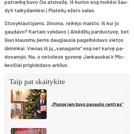
pa­tran­ką bu­vo čia at­si­ve­žę, iš ku­rios esą mo­kė­si šau­
dy­ti tai­ky­da­mie­si į Pla­te­lių eže­ro sa­las.
Sto­vyk­lau­to­jams, ži­no­ma, rei­kė­jo mais­to. Iš kur jo
gau­da­vo? Kar­tais vyk­da­vo į Al­sė­džių par­duo­tu­vę, bet
šiuo klau­si­mu jiems dau­giau­sia pa­gel­bė­da­vo vie­tos
ūki­nin­kai. Vie­nas iš jų „va­na­gams“ esą net kar­vę pa­
do­va­no­jo. Na, o ne­to­lie­se gy­ve­nę Jan­kaus­kai ir Mic­
ke­vi­čiai pri­glob­da­vo ark­lius.
Taip pat skaitykite
„Plungė jam buvo pasaulio centras“