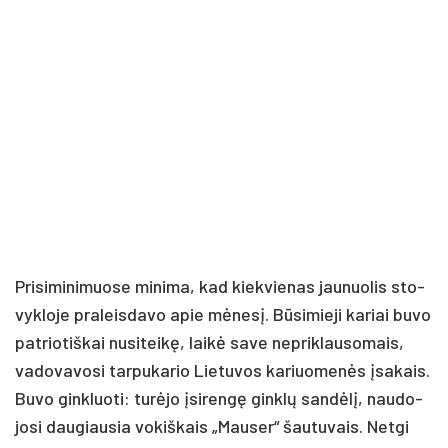
Pri­si­mi­ni­muo­se mi­ni­ma, kad kiek­vie­nas jau­nuo­lis sto­
vyk­lo­je pra­leis­da­vo apie mė­ne­sį. Bū­si­mie­ji ka­riai bu­vo
pa­trio­tiš­kai nu­si­tei­kę, lai­kė sa­ve ne­prik­lau­so­mais,
va­do­va­vo­si tar­pu­ka­rio Lie­tu­vos ka­riuo­me­nės įsa­kais.
Bu­vo gink­luo­ti: tu­rė­jo įsi­ren­gę gink­lų san­dė­lį, nau­do­
jo­si dau­giau­sia vo­kiš­kais „Mau­ser“ šau­tu­vais. Net­gi