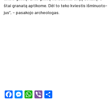
štai gra­na­tą ap­ti­ko­me. Dėl to te­ko kvies­tis iš­mi­nuo­to­
jus“, – pa­sa­ko­jo ar­cheo­lo­gas.
Facebook
Messenger
WhatsApp
Viber
Share