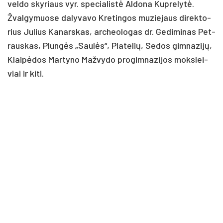
vel­do sky­riaus vyr. spe­cia­lis­tė Al­do­na Kup­re­ly­tė.
Žval­gy­muo­se da­ly­va­vo Kre­tin­gos mu­zie­jaus di­rek­to­
rius Ju­lius Ka­nars­kas, ar­cheo­lo­gas dr. Ge­di­mi­nas Pet­
raus­kas, Plun­gės „Sau­lės“, Pla­te­lių, Se­dos gim­na­zi­jų,
Klai­pė­dos Mar­ty­no Maž­vy­do pro­gim­na­zi­jos moks­lei­
viai ir ki­ti.