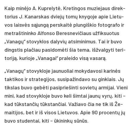
Kaip mi­nė­jo A. Kup­re­ly­tė, Kre­tin­gos mu­zie­jaus di­rek­
to­rius J. Ka­nars­kas dvie­jų to­mų kny­go­je apie Lie­tu­
vos lais­vės są­jun­gą per­skai­tė plun­giš­kio fo­tog­ra­fo ir
met­raš­ti­nin­ko Al­fon­so Be­res­ne­vi­čiaus už­fik­suo­tus
„Va­na­gų“ sto­vyk­los da­ly­vių at­si­mi­ni­mus. Tai ir bu­vo
dings­tis pla­čiau pa­si­do­mė­ti šia te­ma, iš­žval­gy­ti te­ri­
to­ri­ją, ku­rio­je „Va­na­gai“ pra­lei­do vi­są va­sa­rą.
„Va­na­gų“ sto­vyk­lo­je jau­nuo­liai mo­ky­da­vo­si ka­ri­nės
tak­ti­kos ir stra­te­gi­jos, su­si­pa­žin­da­vo su gink­lais. Jų
tiks­las bu­vo ge­bė­ti pa­si­prie­šin­ti so­vie­tų ar­mi­jai. Vie­ni
mi­ni, kad sto­vyk­lo­je bu­vo ke­li šim­tai jau­nų vy­rų, ki­ti –
kad tūks­tan­čių tūks­tan­čiai. Va­žia­vo čia ne tik iš Že­
mai­ti­jos, bet ir iš vi­sos Lie­tu­vos. Apie 90 pro­cen­tų jų
bu­vo stu­den­tai, ki­ti – ūki­nin­kų sū­nūs.