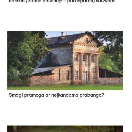
Kark­lė­nų kai­mo pa­šo­nė­je – pa­ras­par­nių var­žy­bos
Sma­gi pra­mo­ga ar neį­kan­da­ma pra­ban­ga?