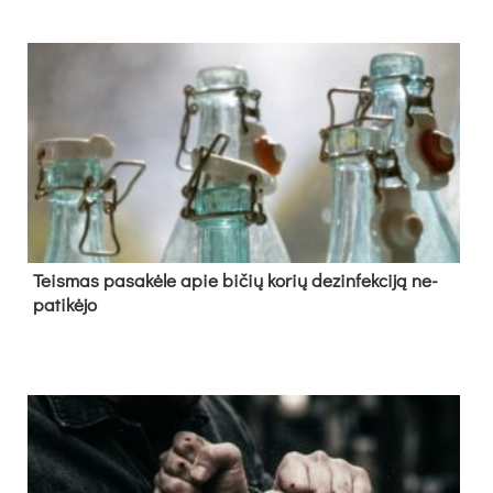
Teis­mas pa­sa­kė­le apie bi­čių ko­rių de­zin­fek­ci­ją ne­
pa­ti­kė­jo