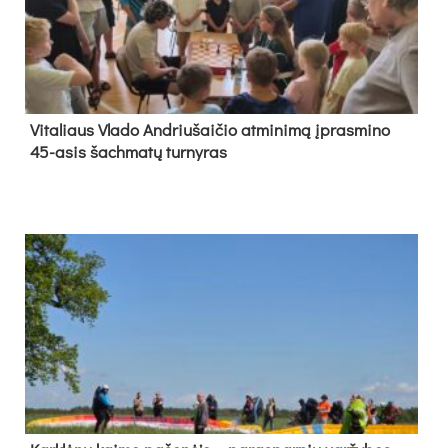
Vi­ta­liaus Vla­do And­riu­šai­čio at­mi­ni­mą įpras­mi­no
45-asis šach­ma­tų tur­ny­ras