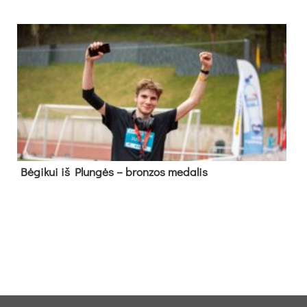
Bė­gi­kui iš Plun­gės – bron­zos me­da­lis