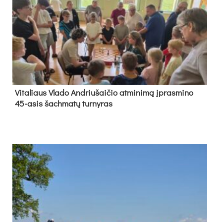
Vi­ta­liaus Vla­do And­riu­šai­čio at­mi­ni­mą įpras­mi­no
45-asis šach­ma­tų tur­ny­ras