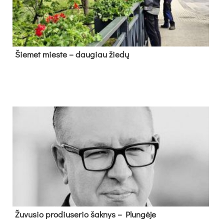
Šie­met mies­te – dau­giau žie­dų
Žu­vu­sio pro­diu­se­rio šak­nys – Plun­gė­je