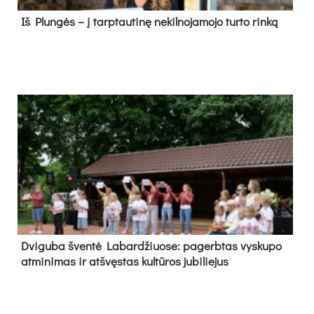
Iš Plungės – į tarptautinę nekilnojamojo turto rinką
Dvi­gu­ba šven­tė La­bar­džiuo­se: pa­gerb­tas vys­ku­po
at­mi­ni­mas ir at­švęs­tas kul­tū­ros ju­bi­lie­jus