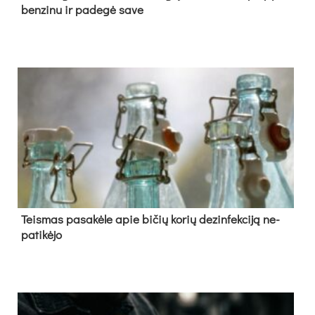
ben­zi­nu ir pa­de­gė sa­ve
Teis­mas pa­sa­kė­le apie bi­čių ko­rių de­zin­fek­ci­ją ne­
pa­ti­kė­jo