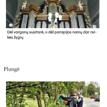
Dėl var­go­nų su­si­ta­rė, o dėl pa­ra­pi­jos na­mų dar rei­
kės žy­gių
Plungė