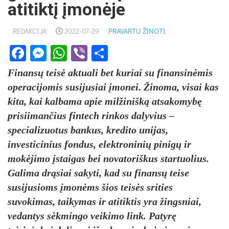
atitiktį įmonėje
REDAKCIJA
2022-07-29
PRAVARTU ŽINOTI
Facebook
Messenger
WhatsApp
Viber
Share
Finansų teisė aktuali bet kuriai su finansinėmis
operacijomis susijusiai įmonei. Žinoma, visai kas
kita, kai kalbama apie milžinišką atsakomybę
prisiimančius fintech rinkos dalyvius –
specializuotus bankus, kredito unijas,
investicinius fondus, elektroninių pinigų ir
mokėjimo įstaigas bei novatoriškus startuolius.
Galima drąsiai sakyti, kad su finansų teise
susijusioms įmonėms šios teisės srities
suvokimas, taikymas ir atitiktis yra žingsniai,
vedantys sėkmingo veikimo link. Patyrę