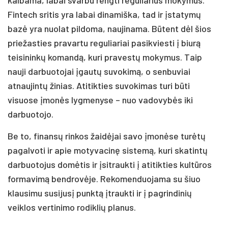
Fintech sritis yra labai dinamiška, tad ir įstatymų
bazė yra nuolat pildoma, naujinama. Būtent dėl šios
priežasties pravartu reguliariai pasikviesti į biurą
teisininkų komandą, kuri pravestų mokymus. Taip
nauji darbuotojai įgautų suvokimą, o senbuviai
atnaujintų žinias. Atitikties suvokimas turi būti
visuose įmonės lygmenyse – nuo vadovybės iki
darbuotojo.
Be to, finansų rinkos žaidėjai savo įmonėse turėtų
pagalvoti ir apie motyvacinę sistemą, kuri skatintų
darbuotojus domėtis ir įsitraukti į atitikties kultūros
formavimą bendrovėje. Rekomenduojama su šiuo
klausimu susijusį punktą įtraukti ir į pagrindinių
veiklos vertinimo rodiklių planus.