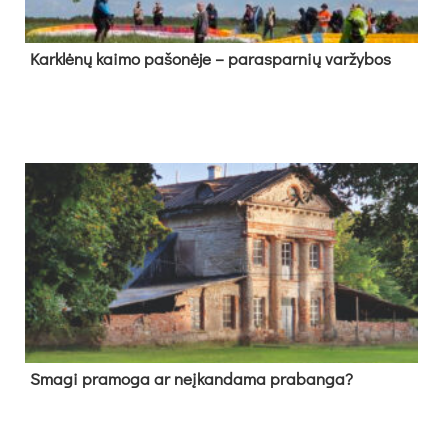
Kark­lė­nų kai­mo pa­šo­nė­je – pa­ras­par­nių var­žy­bos
Sma­gi pra­mo­ga ar neį­kan­da­ma pra­ban­ga?