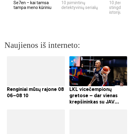
Se7en – kai tamsa
10 įsimintinų
10 įtemptų, k
tampa meno kūriniu
detektyvinių serialų
stingdančių k
istorijų
Naujienos iš interneto: