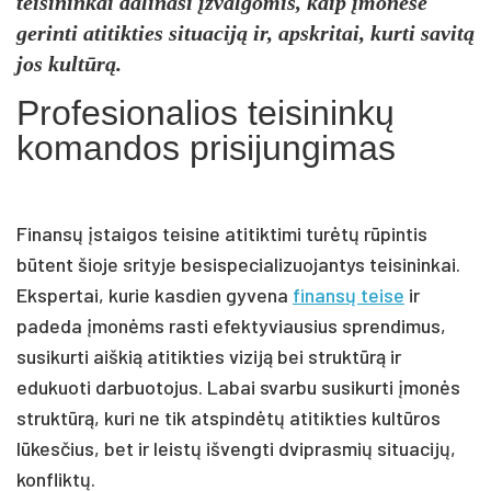
teisininkai dalinasi įžvalgomis, kaip įmonėse
gerinti atitikties situaciją ir, apskritai, kurti savitą
jos kultūrą.
Profesionalios teisininkų
komandos prisijungimas
Finansų įstaigos teisine atitiktimi turėtų rūpintis
būtent šioje srityje besispecializuojantys teisininkai.
Ekspertai, kurie kasdien gyvena
finansų teise
ir
padeda įmonėms rasti efektyviausius sprendimus,
susikurti aiškią atitikties viziją bei struktūrą ir
edukuoti darbuotojus. Labai svarbu susikurti įmonės
struktūrą, kuri ne tik atspindėtų atitikties kultūros
lūkesčius, bet ir leistų išvengti dviprasmių situacijų,
konfliktų.