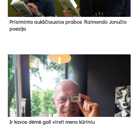
Pri­si­min­ta aukš­čiau­sios pra­bos Rai­mon­do Jo­nu­čio
poe­zi­ja
Ir ka­vos dė­mė ga­li virs­ti me­no kū­ri­niu