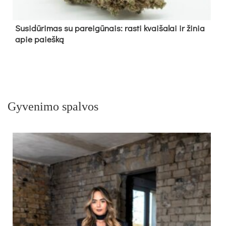
Su­si­dū­ri­mas su pa­rei­gū­nais: ras­ti kvai­ša­lai ir ži­nia
apie paieš­ką
Gyvenimo spalvos