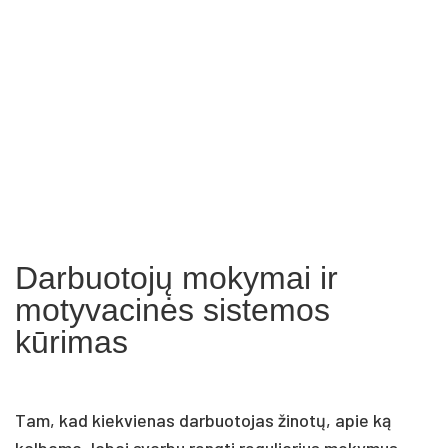
Darbuotojų mokymai ir
motyvacinės sistemos
kūrimas
Tam, kad kiekvienas darbuotojas žinotų, apie ką
kalbama, labai svarbu rengti reguliarius mokymus.