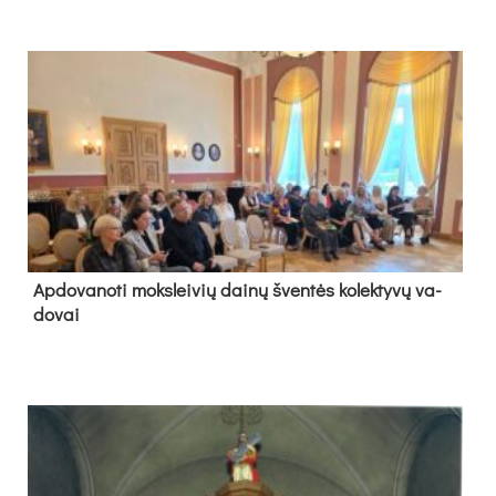
Ap­do­va­no­ti moks­lei­vių dai­nų šven­tės ko­lek­ty­vų va­
do­vai