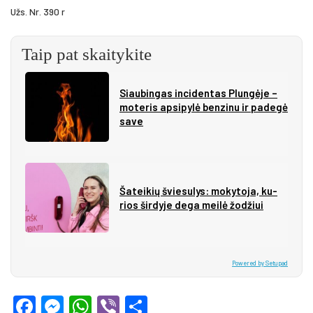
Užs. Nr. 390 r
Taip pat skaitykite
Siau­bin­gas in­ci­den­tas Plun­gė­je –
mo­te­ris ap­si­py­lė ben­zi­nu ir pa­de­gė
sa­ve
Ša­tei­kių švie­su­lys: mo­ky­to­ja, ku­
rios šir­dy­je de­ga mei­lė žo­džiui
Powered by Setupad
Facebook
Messenger
WhatsApp
Viber
Share