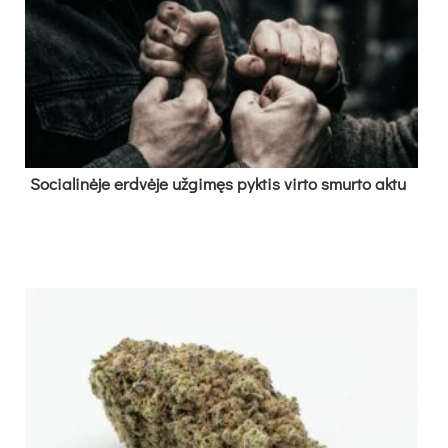
So­cia­li­nė­je erd­vė­je už­gi­męs pyk­tis vir­to smur­to ak­tu