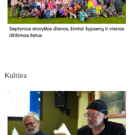
Sep­ty­nios sto­vyk­los die­nos, šim­tai šyp­se­nų ir vie­nas
iš­ti­ki­mas lie­tus
Kultūra