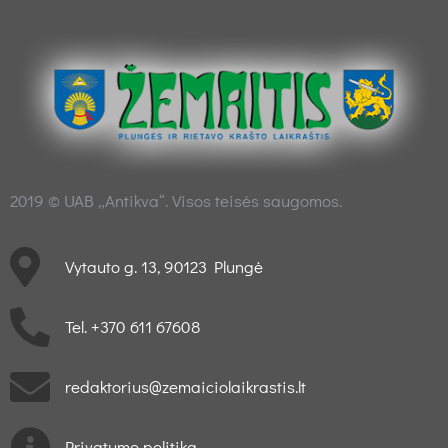
2019 © UAB „Antikva“. Visos teisės saugomos.
Vytauto g. 13, 90123 Plungė
Tel. +370 611 67608
redaktorius@zemaiciolaikrastis.lt
Privatumo politika