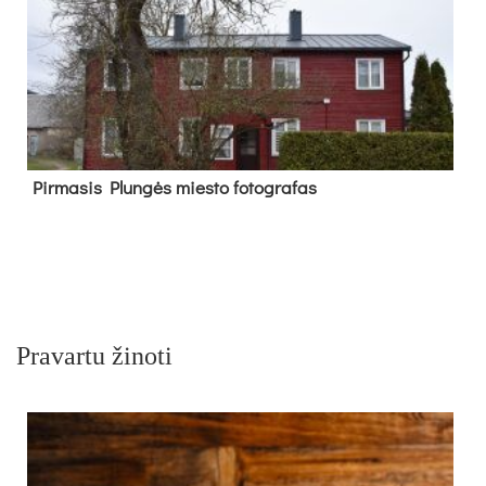
Pir­ma­sis Plun­gės mies­to fo­tog­ra­fas
Pravartu žinoti