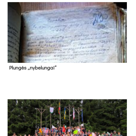
Plun­gės „ny­be­lun­gai“