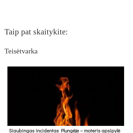
Taip pat skaitykite:
Teisėtvarka
Siau­bin­gas in­ci­den­tas Plun­gė­je – mo­te­ris ap­si­py­lė