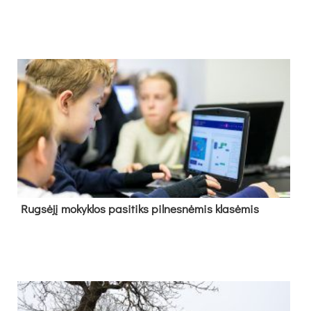
Rug­sė­jį mo­kyk­los pa­si­tiks pil­nes­nė­mis kla­sė­mis