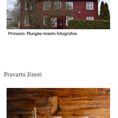
Pir­ma­sis Plun­gės mies­to fo­tog­ra­fas
Pravartu žinoti