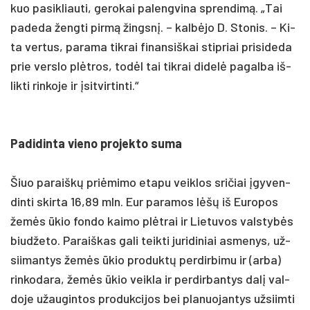
kuo pa­si­kliau­ti, ge­ro­kai pa­leng­vi­na spren­dimą. „Tai
pa­de­da ženg­ti pirmą žingsnį. – kalbė­jo D. Sto­nis. – Ki­
ta ver­tus, pa­ra­ma tik­rai fi­nan­siš­kai stip­riai pri­si­de­da
prie vers­lo plėtros, todėl tai tik­rai di­delė pa­gal­ba iš­
lik­ti rin­ko­je ir įsit­vir­tin­ti.“
Pa­di­din­ta vie­no pro­jek­to su­ma
Šiuo pa­raiškų pri­ėmi­mo eta­pu veik­los sri­čiai įgy­ven­
din­ti skir­ta 16,89 mln. Eur pa­ra­mos lėšų iš Eu­ro­pos
žemės ūkio fon­do kai­mo plėtrai ir Lie­tu­vos vals­tybės
biud­že­to. Pa­raiš­kas ga­li teik­ti ju­ri­di­niai as­me­nys, už­
sii­man­tys žemės ūkio pro­duktų per­dir­bi­mu ir (ar­ba)
rin­ko­da­ra, žemės ūkio veik­la ir per­dir­ban­tys dalį val­
do­je užau­gin­tos pro­duk­ci­jos bei pla­nuo­jan­tys už­siim­ti