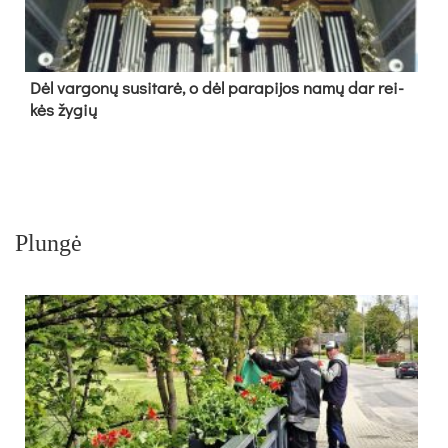
Dėl var­go­nų su­si­ta­rė, o dėl pa­ra­pi­jos na­mų dar rei­
kės žy­gių
Plungė