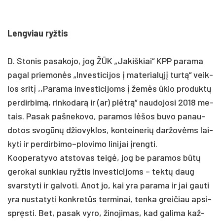
Leng­viau ryž­tis
D. Sto­nis pa­sa­ko­jo, jog ŽŪK „Ja­kiš­kiai“ KPP pa­ra­ma
pa­gal prie­monės „In­ves­ti­ci­jos į ma­te­rialųjį turtą“ veik­
los sritį ,,Pa­ra­ma in­ves­ti­ci­joms į žemės ūkio pro­duktų
per­dir­bimą, rin­ko­darą ir (ar) plėtrą“ nau­do­jo­si 2018 me­
tais. Pa­sak pa­šne­ko­vo, pa­ra­mos lėšos bu­vo pa­nau­
do­tos svogūnų džio­vyk­los, kon­tei­ne­rių dar­žovėms lai­
ky­ti ir perdirbimo–plovimo li­ni­jai įreng­ti.
Koo­pe­ra­ty­vo at­sto­vas teigė, jog be pa­ra­mos būtų
ge­ro­kai sun­kiau ryž­tis in­ves­ti­ci­joms – tektų daug
svars­ty­ti ir gal­vo­ti. Anot jo, kai yra pa­ra­ma ir jai gau­ti
yra nu­sta­ty­ti konk­retūs ter­mi­nai, ten­ka grei­čiau ap­si­
spręsti. Bet, pa­sak vy­ro, ži­no­ji­mas, kad ga­li­ma kaž­