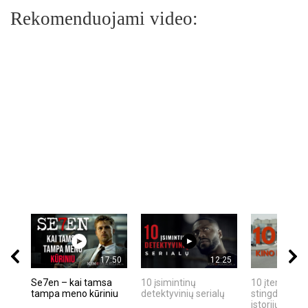
Rekomenduojami video:
17:50
12:25
Se7en – kai tamsa
10 įsimintinų
10 įtemptų, k
tampa meno kūriniu
detektyvinių serialų
stingdančių k
istorijų