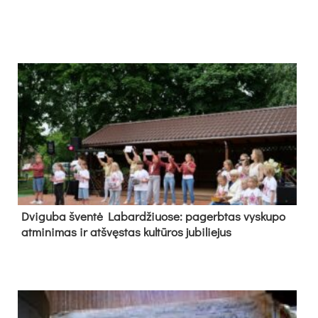
Dvi­gu­ba šven­tė La­bar­džiuo­se: pa­gerb­tas vys­ku­po
at­mi­ni­mas ir at­švęs­tas kul­tū­ros ju­bi­lie­jus