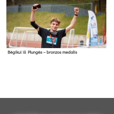
Bė­gi­kui iš Plun­gės – bron­zos me­da­lis