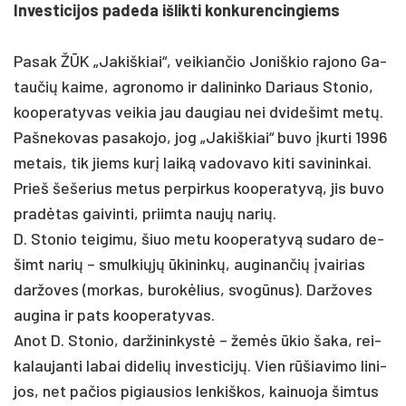
In­ves­ti­ci­jos pa­de­da iš­lik­ti kon­ku­ren­cin­giems
Pa­sak ŽŪK „Ja­kiš­kiai“, vei­kian­čio Jo­niš­kio ra­jo­no Ga­
tau­čių kai­me, ag­ro­no­mo ir da­li­nin­ko Da­riaus Sto­nio,
koo­pe­ra­ty­vas vei­kia jau dau­giau nei dvi­de­šimt metų.
Paš­ne­ko­vas pa­sa­ko­jo, jog „Ja­kiš­kiai“ bu­vo įkur­ti 1996
me­tais, tik jiems kurį laiką va­do­va­vo ki­ti sa­vi­nin­kai.
Prieš še­še­rius me­tus per­pir­kus koo­pe­ra­tyvą, jis bu­vo
pra­dėtas gai­vin­ti, priim­ta naujų na­rių.
D. Sto­nio tei­gi­mu, šiuo me­tu koo­pe­ra­tyvą su­da­ro de­
šimt na­rių – smul­kiųjų ūki­ninkų, au­gi­nan­čių įvai­rias
dar­žo­ves (mor­kas, bu­rokė­lius, svogū­nus). Dar­žo­ves
au­gi­na ir pa­ts koo­pe­ra­ty­vas.
Anot D. Sto­nio, dar­ži­nin­kystė – žemės ūkio ša­ka, rei­
ka­lau­jan­ti la­bai di­de­lių in­ves­ti­cijų. Vien rūšia­vi­mo li­ni­
jos, net pa­čios pi­giau­sios len­kiš­kos, kai­nuo­ja šim­tus