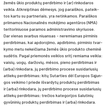
žemės ūkio pro­duktų per­dir­bi­mo ir (ar) rin­ko­da­ros
veik­la. Atk­reip­ti­nas dėme­sys, jog pa­raiš­kos, pa­teik­
tos kar­tu su par­tne­riais, yra ne­tin­ka­mos. Pa­raiš­kos
prii­ma­mos Na­cio­na­linės mokė­ji­mo agentū­ros (NMA)
te­ri­to­ri­niuo­se pa­ra­mos ad­mi­nist­ra­vi­mo sky­riuo­se.
Dar vie­nas svar­bus niuan­sas – ne­re­mia­mas pir­mi­nis
per­dir­bi­mas, kai ap­do­ro­ji­mo, ap­dir­bi­mo, pir­mi­nio tvar­
ky­mo me­tu ne­kei­čia­ma žemės ūkio pro­duk­to che­minė
su­dėtis. Pa­gal prie­monės veik­los sritį re­mia­ma veik­la:
vai­sių, uogų, dar­žo­vių, mėsos, pie­no per­dir­bi­mas ir
(ar­ba) rin­ko­da­ra, jų per­dir­bi­mo pro­ce­se su­si­da­riu­sių
at­liekų per­dir­bi­mas; kitų Su­tar­ties dėl Eu­ro­pos Sąjun­
gos vei­ki­mo I prie­de iš­var­dytų pro­duktų per­dir­bi­mas
ir (ar­ba) rin­ko­da­ra, jų per­dir­bi­mo pro­ce­se su­si­da­riu­sių
at­liekų per­dir­bi­mas; tre­čios ka­te­go­ri­jos ša­lu­ti­nių
gyvū­ni­nių pro­duktų per­dir­bi­mas ir (ar­ba) rin­ko­da­ra.