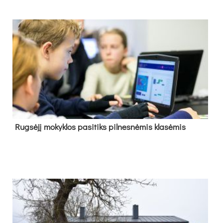
Rug­sė­jį mo­kyk­los pa­si­tiks pil­nes­nė­mis kla­sė­mis