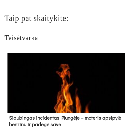
Taip pat skaitykite:
Teisėtvarka
Siau­bin­gas in­ci­den­tas Plun­gė­je – mo­te­ris ap­si­py­lė
ben­zi­nu ir pa­de­gė sa­ve