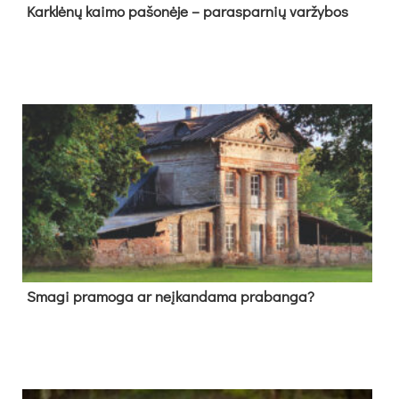
Kark­lė­nų kai­mo pa­šo­nė­je – pa­ras­par­nių var­žy­bos
Sma­gi pra­mo­ga ar neį­kan­da­ma pra­ban­ga?