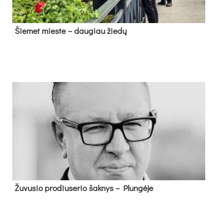
Šie­met mies­te – dau­giau žie­dų
Žu­vu­sio pro­diu­se­rio šak­nys – Plun­gė­je