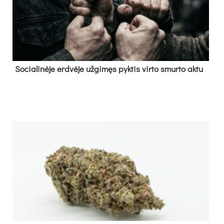
So­cia­li­nė­je erd­vė­je už­gi­męs pyk­tis vir­to smur­to ak­tu