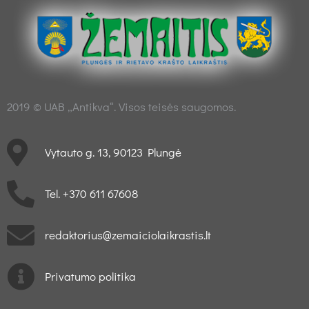
2019 © UAB „Antikva“. Visos teisės saugomos.
Vytauto g. 13, 90123 Plungė
Tel. +370 611 67608
redaktorius@zemaiciolaikrastis.lt
Privatumo politika