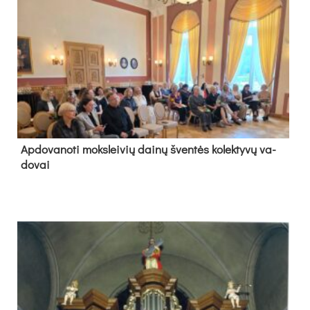
Ap­do­va­no­ti moks­lei­vių dai­nų šven­tės ko­lek­ty­vų va­
do­vai