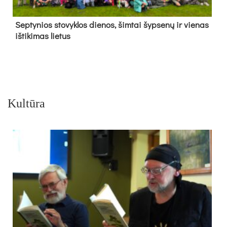
Sep­ty­nios sto­vyk­los die­nos, šim­tai šyp­se­nų ir vie­nas
iš­ti­ki­mas lie­tus
Kultūra