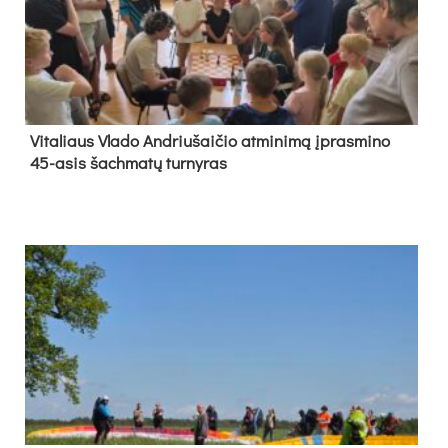
Vi­ta­liaus Vla­do And­riu­šai­čio at­mi­ni­mą įpras­mi­no
45-asis šach­ma­tų tur­ny­ras