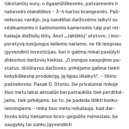
tūkstan­čių eurų, o il­gaam­žiš­kesnės, pa­tva­resnės ir
na­šesnės olan­diš­kos – 3–4 kar­tus bran­gesnės. Paš­
ne­ko­vas var­di­jo, jog san­dėliai dar­žovėms lai­ky­ti su
vėdi­na­mo­mis ir šal­do­mo­mis ka­me­ro­mis taip pat rei­
ka­lau­ja did­žiu­lių lėšų. Anot „Ja­kiš­kių“ at­sto­vo, į koo­
pe­ra­tyvą su­si­jun­gus ke­liems na­riams, ne tik leng­viau
įgy­ven­din­ti in­ves­ti­ci­jas, bet ir ga­li­ma rin­kai pa­si­ūly­ti
di­des­nius dar­žo­vių kie­kius. „O įren­gus sau­go­ji­mo pa­
sta­tus, išrū­šia­vus dar­žo­ves, pirkė­jams ga­li­ma tiek­ti
ko­ky­biš­kesnę pro­duk­ciją, ją il­giau iš­lai­ky­ti“, – ti­ki­no
pa­šne­ko­vas. Pa­sak D. Sto­nio, šie pri­va­lu­mai rin­ko­je
šiuo me­tu la­bai ak­tualūs bei pa­trauklūs tiek per­dirbė­
jams, tiek pirkė­jams, be to, jie pa­de­da iš­lik­ti kon­ku­
ren­cin­giems – rin­ka šiuo me­tu rei­ka­lau­ja, kad dar­
žovės būtų tie­kia­mos kovo–gegužės mėne­siais, be
sau­gyklų tai sun­ku įgy­ven­din­ti.