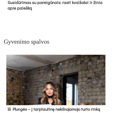
Su­si­dū­ri­mas su pa­rei­gū­nais: ras­ti kvai­ša­lai ir ži­nia
apie paieš­ką
Gyvenimo spalvos
Iš Plungės – į tarptautinę nekilnojamojo turto rinką