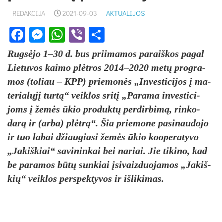
REDAKCIJA
2021-09-03
AKTUALIJOS
Facebook
Messenger
WhatsApp
Viber
Share
Rugsė­jo 1–30 d. bus prii­ma­mos pa­raiš­kos pa­gal
Lie­tu­vos kai­mo plėtros 2014–2020 metų pro­gra­
mos (to­liau – KPP) prie­monės „In­ves­ti­ci­jos į ma­
te­rialųjį turtą“ veik­los sritį „Pa­ra­ma in­ves­ti­ci­
joms į žemės ūkio pro­duktų per­dir­bimą, rin­ko­
darą ir (ar­ba) plėtrą“. Šia prie­mo­ne pa­si­nau­do­jo
ir tuo la­bai džiau­gia­si žemės ūkio koo­pe­ra­ty­vo
„Ja­kiš­kiai“ sa­vi­nin­kai bei na­riai. Jie ti­ki­no, kad
be pa­ra­mos būtų sun­kiai įsi­vaiz­duo­ja­mos „Ja­kiš­
kių“ veik­los per­spek­ty­vos ir iš­li­ki­mas.