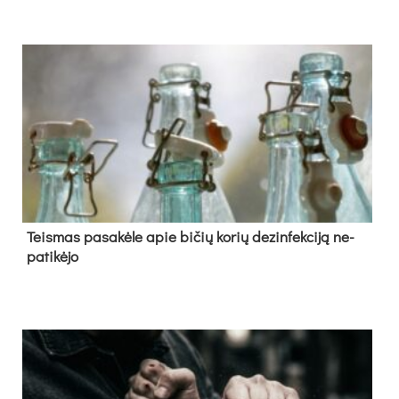
Teis­mas pa­sa­kė­le apie bi­čių ko­rių de­zin­fek­ci­ją ne­
pa­ti­kė­jo