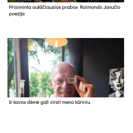
Pri­si­min­ta aukš­čiau­sios pra­bos Rai­mon­do Jo­nu­čio
poe­zi­ja
Ir ka­vos dė­mė ga­li virs­ti me­no kū­ri­niu