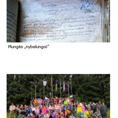
Plun­gės „ny­be­lun­gai“