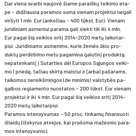
Dar vie­na svar­bi nau­jovė šia­me pa­raiškų tei­ki­mo eta­
pe – did­žiau­sia pa­ra­mos su­ma vie­nam pro­jek­tui ne­ga­li
vir­šy­ti 1 mln. Eur (anks­čiau – 400 tūkst. Eur). Vie­nam
ju­ri­di­niam as­me­niui pa­ra­ma ga­li siek­ti tik iki 4 mln.
Eur pa­gal šią veik­los sritį 2014–2020 metų lai­ko­tar­
piui. Ju­ri­di­niams as­me­nims, ku­rie žemės ūkio pro­
duktų per­dir­bi­mo me­tu pa­ga­mi­na ga­lu­tinį pro­duktą,
ne­pa­ten­kantį į Su­tar­ties dėl Eu­ro­pos Sąjun­gos vei­ki­
mo I prie­dą, ta­čiau skirtą mais­tui ir (ar­ba) pa­ša­rams,
tai­ko­mos ne­reikš­min­gos (de mi­ni­mis) vals­tybės pa­
gal­bos reg­la­men­to nuo­sta­tos – 200 tūkst. Eur vie­nam
pro­jek­tui ir iki 4 mln. Eur pa­gal šią veik­los sritį 2014–
2020 metų lai­ko­tar­piui.
Pa­ra­mos in­ten­sy­vu­mas – 50 pro­c. tin­kamų fi­nan­suo­ti
iš­laidų (išs­ky­rus at­ve­jus, kai pra­šo­ma ma­žes­nio pa­ra­
mos in­ten­sy­vu­mo).