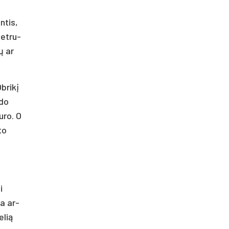
n­tis,
ne­tru­
ų ar
­ri­kį
­do
u­ro. O
to
i
ka ar­
­lią