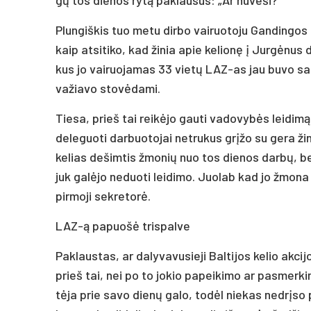
Plun­giš­kis tuo me­tu dir­bo vai­ruo­to­ju Gan­din­gos
kaip at­si­ti­ko, kad ži­nia apie ke­lio­nę į Jur­gė­nus 
kus jo vai­ruo­ja­mas 33 vie­tų LAZ-as jau bu­vo sau­
va­žia­vo sto­vė­da­mi.
Tie­sa, prieš tai rei­kė­jo gau­ti va­do­vy­bės lei­di­mą 
de­le­guo­ti dar­buo­to­jai ne­tru­kus grį­žo su ge­ra ži
ke­lias de­šim­tis žmo­nių nuo tos die­nos dar­bų, bet ir
juk ga­lė­jo ne­duo­ti lei­di­mo. Juo­lab kad jo žmo­na 
pir­mo­ji sek­re­to­rė.
LAZ-ą pa­puo­šė tris­pal­ve
Pak­laus­tas, ar da­ly­va­vu­sie­ji Bal­ti­jos ke­lio ak­ci
prieš tai, nei po to jo­kio pa­pei­ki­mo ar pa­smer­ki­
tė­ja prie sa­vo die­nų ga­lo, to­dėl nie­kas ne­drį­so p