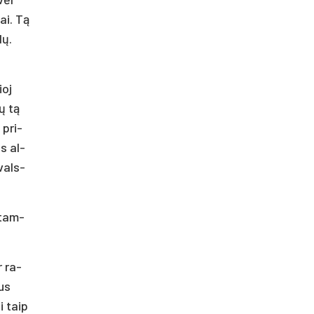
tai. Tą
dų.
ioj
tų tą
 pri­
us al­
 vals­
, tam­
r ra­
sus
ai taip