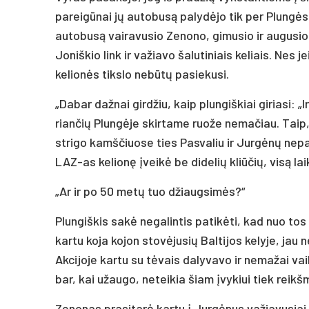
pa­rei­gū­nai jų au­to­bu­są pa­ly­dė­jo tik per Plun­gės 
au­to­bu­są vai­ra­vu­sio Ze­no­no, gi­mu­sio ir au­gu­sio
Jo­niš­kio link ir va­žia­vo ša­lu­ti­niais ke­liais. Nes je
ke­lio­nės tiks­lo ne­bū­tų pa­sie­ku­si.
„Da­bar daž­nai gir­džiu, kaip plun­giš­kiai gi­ria­si: 
rian­čių Plun­gė­je skir­ta­me ruo­že ne­ma­čiau. Taip,
stri­go kamš­čiuo­se ties Pas­va­liu ir Jur­gė­nų ne­pa
LAZ-as ke­lio­nę įvei­kė be di­de­lių kliū­čių, vi­są l
„Ar ir po 50 me­tų tuo džiaug­si­mės?“
Plun­giš­kis sa­kė ne­ga­lin­tis pa­ti­kė­ti, kad nuo tos
kar­tu ko­ja ko­jon sto­vė­ju­sių Bal­ti­jos ke­ly­je, jau 
Ak­ci­jo­je kar­tu su tė­vais da­ly­va­vo ir ne­ma­žai vai
bar, kai užau­go, ne­tei­kia šiam įvy­kiui tiek reikš­
Ze­no­nas pra­si­ta­rė kar­tu į Jur­gė­nus va­žia­vu­siai