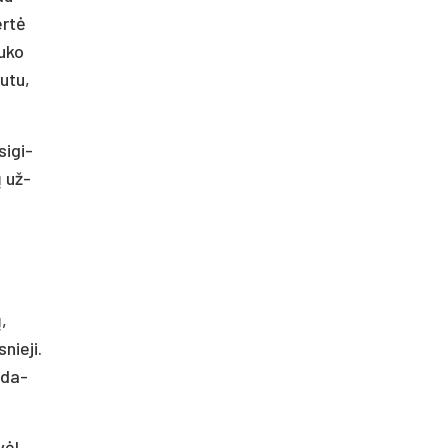
er­tė
u­ko
u­tu,
si­gi­
ų už­
o
ų,
nie­ji.
r da­
vėl