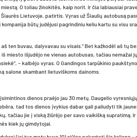
mies­tą. O to­liau ži­no­ki­tės, kaip no­rit. Ir čia la­biau­siai pra­v
 Šiau­rės Lie­tu­vo­je, pa­tir­tis. Vy­ras už Šiau­lių au­to­bu­są pa­s
i kom­pa­ni­ja bū­tų ju­dė­ju­si pa­grin­di­niu ke­liu kar­tu su vi­su sra
„Ir aš ten bu­vau, da­ly­va­vau su vi­sais.“ Bet kaž­ko­dėl aš tų be­
 iš mies­to iš­ju­dė­jo ne vie­nas au­to­bu­sas, ta­čiau ne­ma­žai j
­sie­kė“, – kal­bė­jo vy­ras. O Gan­din­gos tar­pū­ki­nio paukš­ty­n
ai­ką sa­lo­ne skam­bant lie­tu­viš­koms dai­noms.
 įsi­min­ti­nos die­nos praė­jo jau 30 me­tų. Dau­ge­lio vy­res­nių­j
ne­bė­ra, tad tos die­nos įvy­kius da­bar ga­li pa­liu­dy­ti tik jau­nes­
­kų, ta­čiau jie į vis­ką žiū­rė­jo per sa­vo vai­kiš­ką su­pra­ti­mą. I
mės kiek jų gim­dy­to­jai.
 duk­rai (jai tuo me­tu bu­vo 10) siū­lęs pa­kar­to­ti šią ke­lio­nę – 