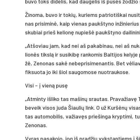
bu­vo toks di­de­lis, kad dau­ge­lis iš pu­sės žo­džio su­
Ži­no­ma, bu­vo ir to­kių, ku­riems pa­trio­tiš­kai nu­
nas pri­si­mi­nė, kaip vie­nas paukš­ty­no in­ži­nie­rius l
sku­biai prieš ke­lio­nę nu­pie­šė paukš­ty­no dai­li­ni
„At­šo­viau jam, kad nei aš pa­ka­bi­nau, nei aš nu­ka­
lio­nės tiks­lą ir su­si­ki­bę ran­ko­mis Bal­ti­jos ke­ly­j
žė, Ze­no­nas sa­kė ne­bep­ri­si­me­nan­tis. Bet vė­lia
fik­suo­ta jo iki šiol sau­go­mo­se nuo­trau­ko­se.
Vi­si – į vie­ną pu­sę
„At­min­ty iš­li­ko tas ma­ši­nų srau­tas. Pra­va­žia­vę
be­veik vi­sos ju­da Šiau­lių link. O už Kur­šė­nų vi­sa
tas au­to­mo­bi­lis, va­žia­vęs prie­šin­ga kryp­ti­mi, tu­
Ze­no­nas.
Vy­ras pa­sa­ko­jo, jog iš pra­džių vyks­tan­tiems į šią 