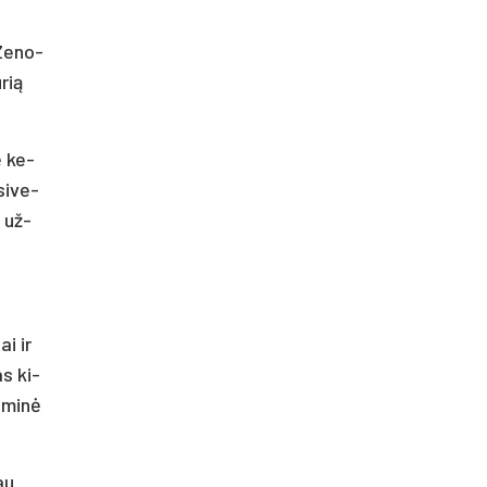
 Ze­no­
­rią
ę ke­
si­ve­
o už­
ai ir
as ki­
i­mi­nė
iau