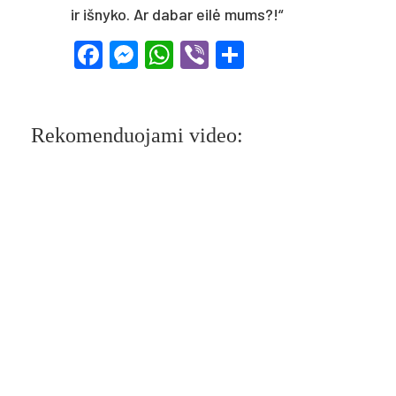
ir iš­ny­ko. Ar da­bar ei­lė mums?!“
Facebook
Messenger
WhatsApp
Viber
Share
Rekomenduojami video: