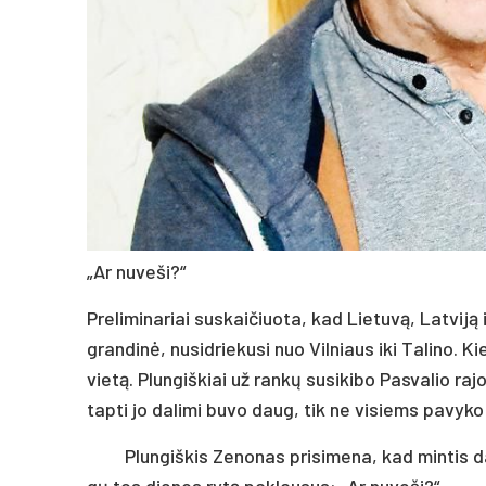
„Ar nu­ve­ši?“
Pre­li­mi­na­riai su­skai­čiuo­ta, kad Lie­tu­vą, Lat­vi­j
gran­di­nė, nu­si­drie­ku­si nuo Vil­niaus iki Ta­li­no. K
vie­tą. Plun­giš­kiai už ran­kų su­si­ki­bo Pas­va­lio ra­j
tap­ti jo da­li­mi bu­vo daug, tik ne vi­siems pa­vy­ko 
Plun­giš­kis Ze­no­nas pri­si­me­na, kad min­tis da­l
gų tos die­nos ry­tą pa­klau­sus: „Ar nu­ve­ši?“