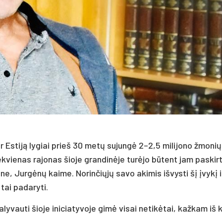
ą ir Es­ti­ją ly­giai prieš 30 me­tų su­jun­gė 2–2,5 mi­li­jo­no žmo­ni
iek­vie­nas ra­jo­nas šio­je gran­di­nė­je tu­rė­jo bū­tent jam pa­skir­
o­ne, Jur­gė­nų kai­me. No­rin­čių­jų sa­vo aki­mis iš­vys­ti šį įvy­kį i
tai pa­da­ry­ti.
y­vau­ti šio­je ini­cia­ty­vo­je gi­mė vi­sai ne­ti­kė­tai, kaž­kam iš 