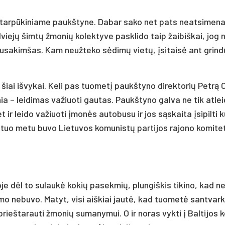
 tar­pū­ki­nia­me paukš­ty­ne. Da­bar sa­ko net pa­ts neat­si­me­na
dvie­jų šim­tų žmo­nių ko­lek­ty­ve pa­skli­do taip žai­biš­kai, jog 
sa­kim­šas. Kam neuž­te­ko sė­di­mų vie­tų, įsi­tai­sė ant grin­d
šiai iš­vy­kai. Ke­li pas tuo­me­tį paukš­ty­no di­rek­to­rių Pet­rą Ob
­nia – lei­di­mas va­žiuo­ti gau­tas. Paukš­ty­no gal­va ne tik at­lei
 lei­do va­žiuo­ti įmo­nės au­to­bu­su ir jos są­skai­ta įsi­pil­ti k
tuo me­tu bu­vo Lie­tu­vos ko­mu­nis­tų par­ti­jos ra­jo­no ko­mi­te­
­jo­je dėl to su­lau­kė ko­kių pa­sek­mių, plun­giš­kis ti­ki­no, kad ne
mo ne­bu­vo. Ma­tyt, vi­si aiš­kiai jau­tė, kad tuo­me­tė san­tvar­
rieš­ta­rau­ti žmo­nių su­ma­ny­mui. O ir no­ras vyk­ti į Bal­ti­jos ke