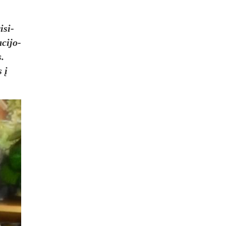
i­si­
ci­jo­
s.
s į