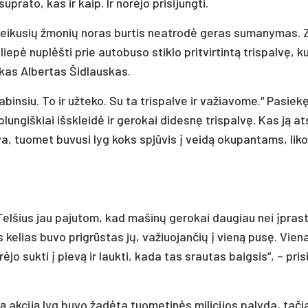
pra­to, kas ir kaip. Ir no­rė­jo pri­si­jung­ti.
si­tei­ku­sių žmo­nių no­ras bur­tis neat­ro­dė ge­ras su­ma­ny­mas.
ie­pė nu­plėš­ti prie au­to­bu­so stik­lo pri­tvir­tin­tą tris­pal­vę, ku
n­kas Al­ber­tas Šid­laus­kas.
bin­siu. To ir už­te­ko. Su ta tris­pal­ve ir va­žia­vo­me.“ Pa­sie­k
e plun­giš­kiai iš­sklei­dė ir ge­ro­kai di­des­nę tris­pal­vę. Kas ją at­
­va, tuo­met bu­vu­si lyg koks spjū­vis į vei­dą oku­pan­tams, li­k
 Tel­šius jau pa­ju­tom, kad ma­ši­nų ge­ro­kai dau­giau nei įpras­t
s ke­lias bu­vo pri­grūs­tas jų, va­žiuo­jan­čių į vie­ną pu­sę. Vie­n
rė­jo su­kti į pie­vą ir lauk­ti, ka­da tas srau­tas baig­sis“, – pri­s
ak­ci­ją lyg bu­vo ža­dė­ta tuo­me­ti­nės mi­li­ci­jos pa­ly­da, ta­č