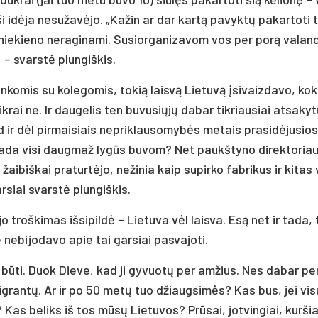
 ši idė­ja ne­su­ža­vė­jo. „Ka­žin ar dar kar­tą pa­vyk­tų pa­kar­to­ti 
e­kie­no ne­ra­gi­na­mi. Su­sior­ga­ni­za­vom vos per po­rą va­lan­
, – svars­tė plun­giš­kis.
n­ko­mis su ko­le­go­mis, to­kią lais­vą Lie­tu­vą įsi­vaiz­da­vo, ko­k
­rai ne. Ir dau­ge­lis ten bu­vu­sių­jų da­bar tik­riau­siai at­sa­ky­
 ir dėl pir­mai­siais ne­prik­lau­so­my­bės me­tais pra­si­dė­ju­sios
, jei ta­da vi­si daug­maž ly­gūs bu­vom? Net paukš­ty­no di­rek­to­ria
žai­biš­kai pra­tur­tė­jo, ne­ži­nia kaip su­pir­ko fab­ri­kus ir ki­tas
ar­siai svars­tė plun­giš­kis.
o troš­ki­mas iš­si­pil­dė – Lie­tu­va vėl lais­va. Esą net ir ta­da
 ne­bi­jo­da­vo apie tai gar­siai pa­sva­jo­ti.
ri bū­ti. Duok Die­ve, kad ji gy­vuo­tų per am­žius. Nes da­bar pe
mig­ran­tų. Ar ir po 50 me­tų tuo džiaug­si­mės? Kas bus, jei vi­
ų? Kas be­liks iš tos mū­sų Lie­tu­vos? Prū­sai, jot­vin­giai, kur­ši