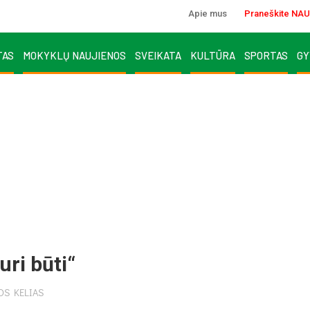
Apie mus
Praneškite NAU
TAS
MOKYKLŲ NAUJIENOS
SVEIKATA
KULTŪRA
SPORTAS
GY
uri būti“
OS KELIAS