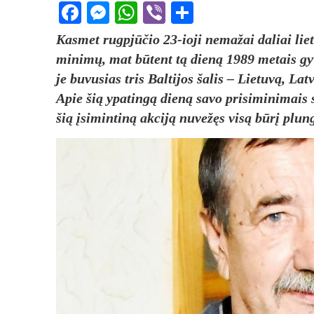
Facebook
Messenger
WhatsApp
Viber
Share
Kas­met rugp­jū­čio 23-io­ji ne­ma­žai da­liai lie­t
mi­ni­mų, mat bū­tent tą die­ną 1989 me­tais gy­v
je bu­vu­sias tris Bal­ti­jos ša­lis – Lie­tu­vą, Lat­
Apie šią ypa­tin­gą die­ną sa­vo pri­si­mi­ni­mais s
šią įsi­min­ti­ną ak­ci­ją nu­ve­žęs vi­są bū­rį plun­