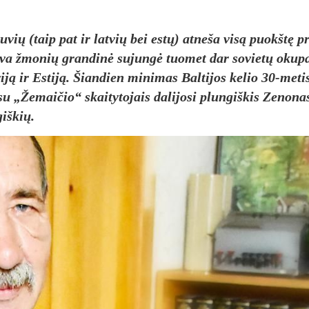
u­vių (taip pat ir lat­vių bei es­tų) at­ne­ša vi­są puokš­tę pr
a žmo­nių gran­di­nė su­jun­gė tuo­met dar so­vie­tų oku­pa­
vi­ją ir Es­ti­ją. Šian­dien mi­ni­mas Bal­ti­jos ke­lio 30-me­ti
u „Že­mai­čio“ skai­ty­to­jais da­li­jo­si plun­giš­kis Ze­no­na
giš­kių.