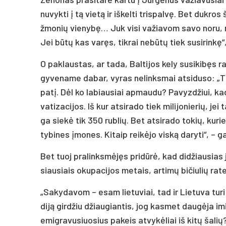
nu­vyk­ti į tą vie­tą ir iš­kel­ti tris­pal­vę. Bet duk­ros
žmo­nių vie­ny­bę… Juk vi­si va­žia­vom sa­vo no­ru, ni
Jei bū­tų kas va­ręs, tik­rai ne­bū­tų tiek su­si­rin­kę“
O pa­klaus­tas, ar ta­da, Bal­ti­jos ke­ly su­si­ki­bęs ra
gy­ve­na­me da­bar, vy­ras ne­links­mai at­si­du­so: „Tik
pa­tį. Dėl ko la­biau­siai ap­mau­du? Pa­vyz­džiui, kad
va­ti­za­ci­jos. Iš kur at­si­ra­do tiek mi­li­jo­nie­rių
ga sie­kė tik 350 rub­lių. Bet at­si­ra­do to­kių, ku­rie 
ty­bi­nes įmo­nes. Ki­taip rei­kė­jo vis­ką da­ry­ti“, – g
Bet tuoj pra­links­mė­jęs pri­dū­rė, kad di­džiau­sias j
siau­siais oku­pa­ci­jos me­tais, ar­ti­mų bi­čiu­lių ra­te
„Sa­ky­da­vom – esam lie­tu­viai, tad ir Lie­tu­va tu­
di­ją gir­džiu džiau­gian­tis, jog kas­met dau­gė­ja i
emig­ra­vu­siuo­sius pa­keis at­vy­kė­liai iš ki­tų ša­li