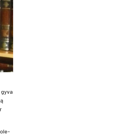
ų gy­va
tą
r
ko­le­