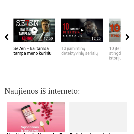
17:50
12:25
Se7en – kai tamsa
10 įsimintinų
10 įtemptų, k
tampa meno kūriniu
detektyvinių serialų
stingdančių k
istorijų
Naujienos iš interneto: