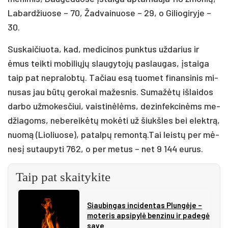
La­bar­džiuo­se – 70, Žad­vai­nuo­se – 29, o Gi­lio­gi­ry­je –
30.
Sus­kai­čiuo­ta, kad, me­di­ci­nos punk­tus už­da­rius ir
ėmus teik­ti mo­bi­lių­jų slau­gy­to­jų pa­slau­gas, įstai­ga
taip pat ne­pra­lob­tų. Ta­čiau esą tuo­met fi­nan­si­nis mi­
nu­sas jau bū­tų ge­ro­kai ma­žes­nis. Su­ma­žė­tų iš­lai­dos
dar­bo už­mo­kes­čiui, vais­ti­nė­lėms, de­zin­fek­ci­nėms me­
džia­goms, ne­be­rei­kė­tų mo­kė­ti už šiukš­les bei elekt­rą,
nuo­mą (Lio­liuo­se), pa­tal­pų re­mon­tą.Tai leis­tų per mė­
ne­sį su­tau­py­ti 762, o per me­tus – net 9 144 eu­rus.
Taip pat skaitykite
Siau­bin­gas in­ci­den­tas Plun­gė­je –
mo­te­ris ap­si­py­lė ben­zi­nu ir pa­de­gė
sa­ve