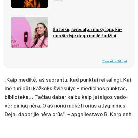
Ša­tei­kių švie­su­lys: mo­ky­to­ja, ku­
rios šir­dy­je de­ga mei­lė žo­džiui
Powered by Setupad
„Kaip me­di­kė, aš su­pran­tu, kad punk­tai rei­ka­lin­gi. Kai­
me tu­ri bū­ti kaž­koks švie­su­lys – me­di­ci­nos punk­tas,
bib­lio­te­ka… Ta­čiau da­bar kal­bu kaip įstai­gos va­do­
vė: pi­ni­gų nė­ra. O aš no­riu mo­kė­ti orius at­ly­gi­ni­mus.
De­ja, da­bar jie nė­ra orūs“, – ap­gai­les­ta­vo B. Ker­pie­nė.