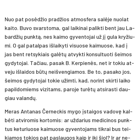
Nuo pat po­sė­džio pra­džios at­mos­fe­ra sa­lė­je nuo­lat
kai­to. Bu­vo svars­to­ma, gal lai­ki­nai pa­lik­ti bent jau La­
bar­džių punk­tą, nes kai­mo gy­ven­to­jai už jį gu­la kry­žiu­
mi. O gal pa­tal­pas iš­lai­ky­ti vi­suo­se kai­muo­se, kad į
jas bent ret­sy­kiais ga­lė­tų at­vyk­ti kon­sul­tuo­ti šei­mos
gy­dy­to­jai. Ta­čiau, pa­sak B. Ker­pie­nės, net ir to­kiu at­
ve­ju iš­lai­dos bū­tų neiš­ven­gia­mos. Be to, pa­sa­ko jos,
šei­mos gy­dy­to­jai to­kie užim­ti, kad, no­rint skir­ti lai­ko
pa­pil­do­miems vi­zi­tams, pa­ro­je tu­rė­tų at­si­ras­ti dau­
giau va­lan­dų.
Me­ras An­ta­nas Čer­nec­kis my­go įstai­gos va­do­vę kal­
bė­ti at­vi­ro­mis kor­to­mis: ar už­da­rius me­di­ci­nos punk­
tus ke­tu­riuo­se kai­muo­se gy­ven­to­jams tik­rai bus tei­
kia­mos to­kios pat pa­slau­gos kaip ir iki šiol? Ir ar ne­