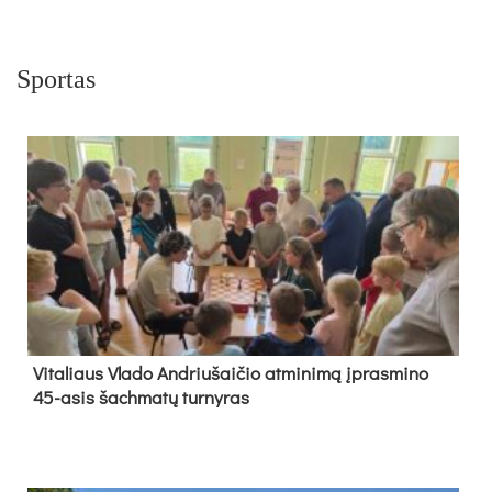
Sportas
Vi­ta­liaus Vla­do And­riu­šai­čio at­mi­ni­mą įpras­mi­no
45-asis šach­ma­tų tur­ny­ras