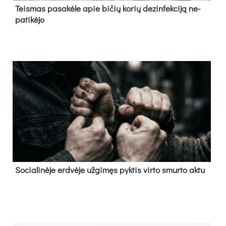
Teis­mas pa­sa­kė­le apie bi­čių ko­rių de­zin­fek­ci­ją ne­
pa­ti­kė­jo
So­cia­li­nė­je erd­vė­je už­gi­męs pyk­tis vir­to smur­to ak­tu