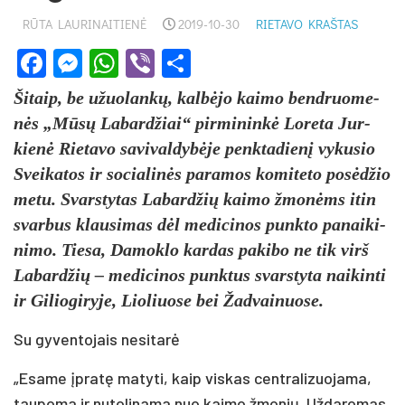
RŪTA LAURINAITIENĖ
2019-10-30
RIETAVO KRAŠTAS
Facebook
Messenger
WhatsApp
Viber
Share
Ši­taip, be užuo­lan­kų, kal­bė­jo kai­mo bend­ruo­me­
nės „Mū­sų La­bar­džiai“ pir­mi­nin­kė Lo­re­ta Jur­
kie­nė Rie­ta­vo sa­vi­val­dy­bė­je penk­ta­die­nį vy­ku­sio
Svei­ka­tos ir so­cia­li­nės pa­ra­mos ko­mi­te­to po­sė­džio
me­tu. Svars­ty­tas La­bar­džių kai­mo žmo­nėms itin
svar­bus klau­si­mas dėl me­di­ci­nos punk­to pa­nai­ki­
ni­mo. Tie­sa, Da­mok­lo kar­das pa­ki­bo ne tik virš
La­bar­džių – me­di­ci­nos punk­tus svars­ty­ta nai­kin­ti
ir Gi­lio­gi­ry­je, Lio­liuo­se bei Žad­vai­nuo­se.
Su gy­ven­to­jais ne­si­ta­rė
„Esa­me įpra­tę ma­ty­ti, kaip vis­kas cent­ra­li­zuo­ja­ma,
tau­po­ma ir nu­to­li­na­ma nuo kai­mo žmo­nių. Už­da­ro­mas