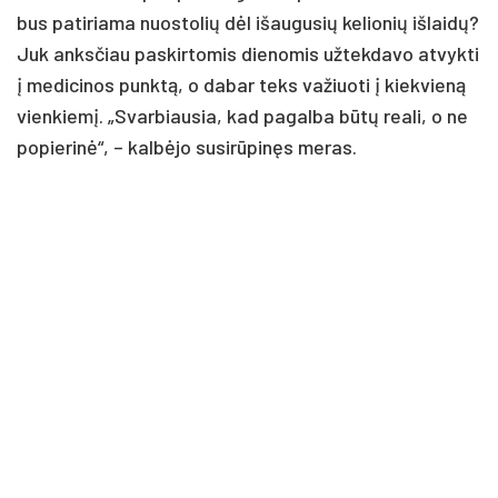
bus pa­ti­ria­ma nuo­sto­lių dėl išau­gu­sių ke­lio­nių iš­lai­dų?
Juk anks­čiau pa­skir­to­mis die­no­mis už­tek­da­vo at­vyk­ti
į me­di­ci­nos punk­tą, o da­bar teks va­žiuo­ti į kiek­vie­ną
vien­kie­mį. „Svar­biau­sia, kad pa­gal­ba bū­tų rea­li, o ne
po­pie­ri­nė“, – kal­bė­jo su­si­rū­pi­nęs me­ras.