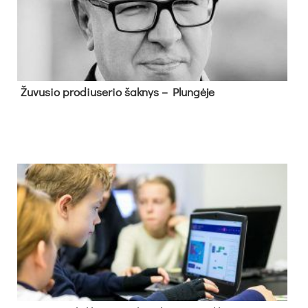
Žu­vu­sio pro­diu­se­rio šak­nys – Plun­gė­je