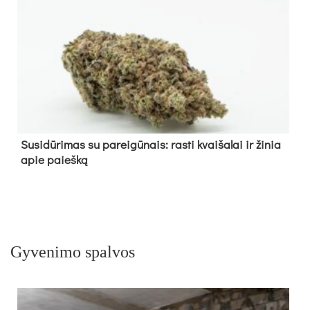
Su­si­dū­ri­mas su pa­rei­gū­nais: ras­ti kvai­ša­lai ir ži­nia
apie paieš­ką
Gyvenimo spalvos