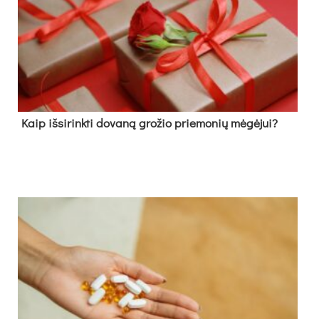
Kaip išsirinkti dovaną grožio priemonių mėgėjui?