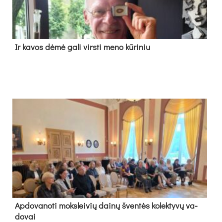
Ir ka­vos dė­mė ga­li virs­ti me­no kū­ri­niu
Ap­do­va­no­ti moks­lei­vių dai­nų šven­tės ko­lek­ty­vų va­
do­vai