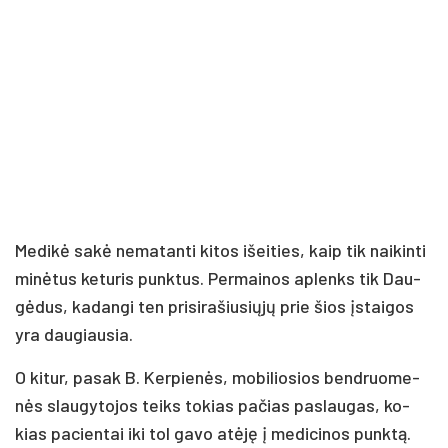
Me­di­kė sa­kė ne­ma­tan­ti ki­tos išei­ties, kaip tik nai­kin­ti
mi­nė­tus ke­tu­ris punk­tus. Per­mai­nos ap­lenks tik Dau­
gė­dus, ka­dan­gi ten pri­si­ra­šiu­sių­jų prie šios įstai­gos
yra dau­giau­sia.
O ki­tur, pa­sak B. Ker­pie­nės, mo­bi­lio­sios bend­ruo­me­
nės slau­gy­to­jos teiks to­kias pa­čias pa­slau­gas, ko­
kias pa­cien­tai iki tol ga­vo atė­ję į me­di­ci­nos punk­tą.