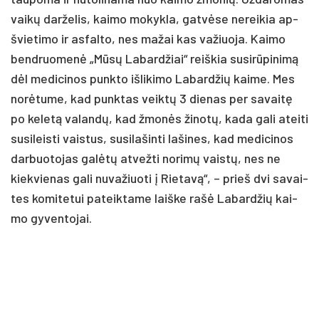
vai­kų dar­že­lis, kai­mo mo­kyk­la, gat­vė­se ne­rei­kia ap­
švie­ti­mo ir as­fal­to, nes ma­žai kas va­žiuo­ja. Kai­mo
bend­ruo­me­nė „Mū­sų La­bar­džiai“ reiš­kia su­si­rū­pi­ni­mą
dėl me­di­ci­nos punk­to iš­li­ki­mo La­bar­džių kai­me. Mes
no­rė­tu­me, kad punk­tas veik­tų 3 die­nas per sa­vai­tę
po ke­le­tą va­lan­dų, kad žmo­nės ži­no­tų, ka­da ga­li atei­ti
su­si­leis­ti vais­tus, su­si­la­šin­ti la­ši­nes, kad me­di­ci­nos
dar­buo­to­jas ga­lė­tų at­vež­ti no­ri­mų vais­tų, nes ne
kiek­vie­nas ga­li nu­va­žiuo­ti į Rie­ta­vą“, – prieš dvi sa­vai­
tes ko­mi­te­tui pa­teik­ta­me laiš­ke ra­šė La­bar­džių kai­
mo gy­ven­to­jai.