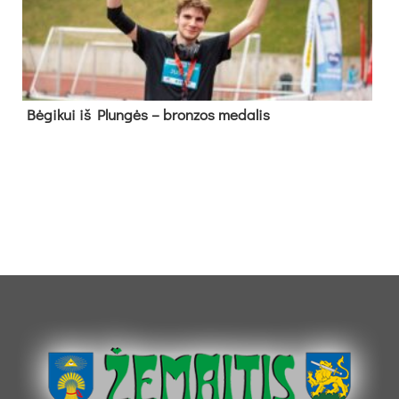
Bė­gi­kui iš Plun­gės – bron­zos me­da­lis