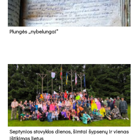
Plun­gės „ny­be­lun­gai“
Sep­ty­nios sto­vyk­los die­nos, šim­tai šyp­se­nų ir vie­nas
iš­ti­ki­mas lie­tus