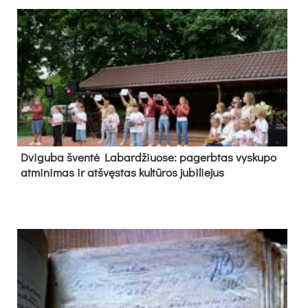
Dvi­gu­ba šven­tė La­bar­džiuo­se: pa­gerb­tas vys­ku­po
at­mi­ni­mas ir at­švęs­tas kul­tū­ros ju­bi­lie­jus