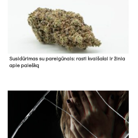
Su­si­dū­ri­mas su pa­rei­gū­nais: ras­ti kvai­ša­lai ir ži­nia
apie paieš­ką