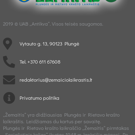
2019 © UAB „Antikva“. Visos teisės saugomos.
Vytauto g. 13, 90123 Plungė
Tel. +370 611 67608
redaktorius@zemaiciolaikrastis.lt
Privatumo politika
„Žemaitis“ yra didžiausias Plungės ir Rietavo krašto
laikraštis. Leidžiamas du kartus per savaitę.
Plungės ir Rietavo krašto laikraščio „Žemaitis“ pirmtakas
„Socialistinis kelias“ įkurtas 1948 m. lapkričio mėnesį. Po