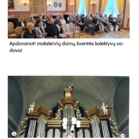
Ap­do­va­no­ti moks­lei­vių dai­nų šven­tės ko­lek­ty­vų va­
do­vai