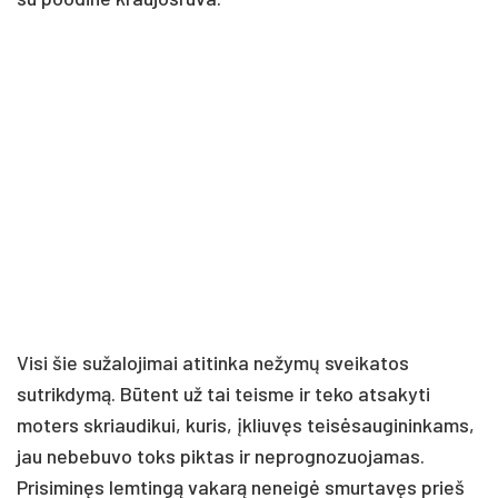
Visi šie sužalojimai atitinka nežymų sveikatos
sutrikdymą. Būtent už tai teisme ir teko atsakyti
moters skriaudikui, kuris, įkliuvęs teisėsaugininkams,
jau nebebuvo toks piktas ir neprognozuojamas.
Prisiminęs lemtingą vakarą neneigė smurtavęs prieš