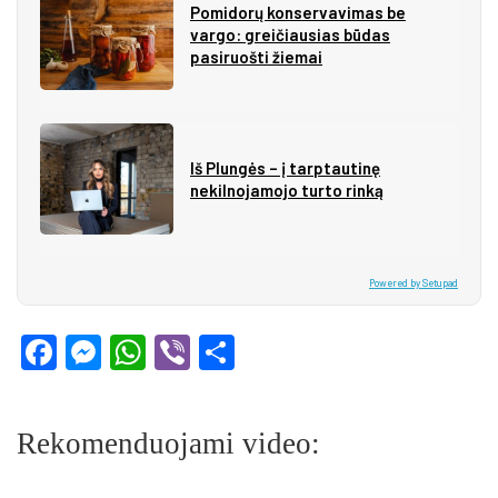
Pomidorų konservavimas be
vargo: greičiausias būdas
pasiruošti žiemai
Iš Plungės – į tarptautinę
nekilnojamojo turto rinką
Powered by Setupad
Facebook
Messenger
WhatsApp
Viber
Share
Rekomenduojami video: