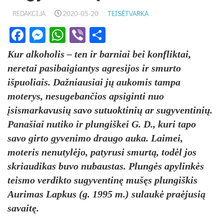
REDAKCIJA
2020-05-20
TEISĖTVARKA
Facebook
Messenger
WhatsApp
Viber
Share
Kur alkoholis – ten ir barniai bei konfliktai,
neretai pasibaigiantys agresijos ir smurto
išpuoliais. Dažniausiai jų aukomis tampa
moterys, nesugebančios apsiginti nuo
įsismarkavusių savo sutuoktinių ar sugyventinių.
Panašiai nutiko ir plungiškei G. D., kuri tapo
savo girto gyvenimo draugo auka. Laimei,
moteris nenutylėjo, patyrusi smurtą, todėl jos
skriaudikas buvo nubaustas. Plungės apylinkės
teismo verdikto sugyventinę mušęs plungiškis
Aurimas Lapkus (g. 1995 m.) sulaukė praėjusią
savaitę.