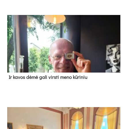
Ir ka­vos dė­mė ga­li virs­ti me­no kū­ri­niu