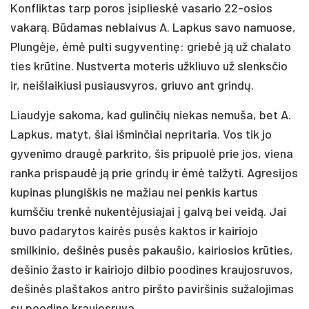
Konfliktas tarp poros įsiplieskė vasario 22-osios
vakarą. Būdamas neblaivus A. Lapkus savo namuose,
Plungėje, ėmė pulti sugyventinę: griebė ją už chalato
ties krūtine. Nustverta moteris užkliuvo už slenksčio
ir, neišlaikiusi pusiausvyros, griuvo ant grindų.
Liaudyje sakoma, kad gulinčių niekas nemuša, bet A.
Lapkus, matyt, šiai išminčiai nepritaria. Vos tik jo
gyvenimo draugė parkrito, šis pripuolė prie jos, viena
ranka prispaudė ją prie grindų ir ėmė talžyti. Agresijos
kupinas plungiškis ne mažiau nei penkis kartus
kumščiu trenkė nukentėjusiajai į galvą bei veidą. Jai
buvo padarytos kairės pusės kaktos ir kairiojo
smilkinio, dešinės pusės pakaušio, kairiosios krūties,
dešinio žasto ir kairiojo dilbio poodines kraujosruvos,
dešinės plaštakos antro piršto paviršinis sužalojimas
su poodine kraujosruva.