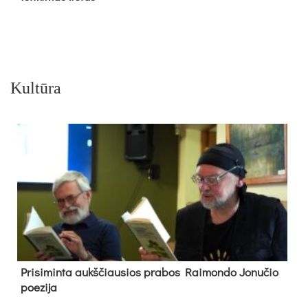
Kultūra
Pri­si­min­ta aukš­čiau­sios pra­bos Rai­mon­do Jo­nu­čio
poe­zi­ja