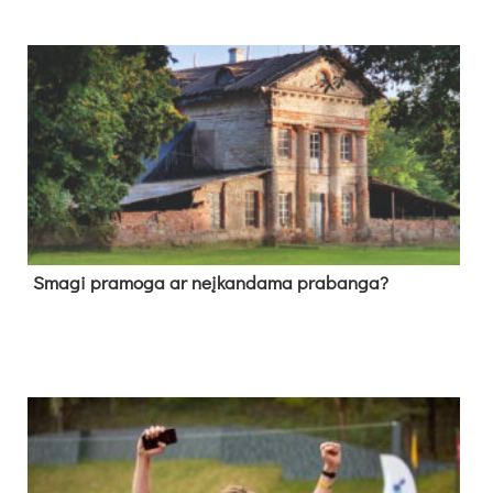
Sma­gi pra­mo­ga ar neį­kan­da­ma pra­ban­ga?