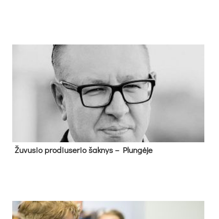
Žu­vu­sio pro­diu­se­rio šak­nys – Plun­gė­je