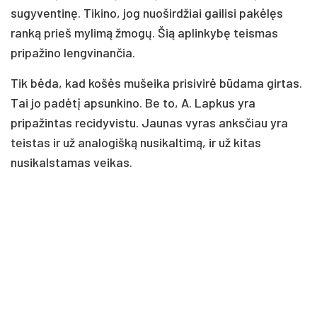
sugyventinę. Tikino, jog nuoširdžiai gailisi pakėlęs
ranką prieš mylimą žmogų. Šią aplinkybę teismas
pripažino lengvinančia.
Tik bėda, kad košės mušeika prisivirė būdama girtas.
Tai jo padėtį apsunkino. Be to, A. Lapkus yra
pripažintas recidyvistu. Jaunas vyras anksčiau yra
teistas ir už analogišką nusikaltimą, ir už kitas
nusikalstamas veikas.