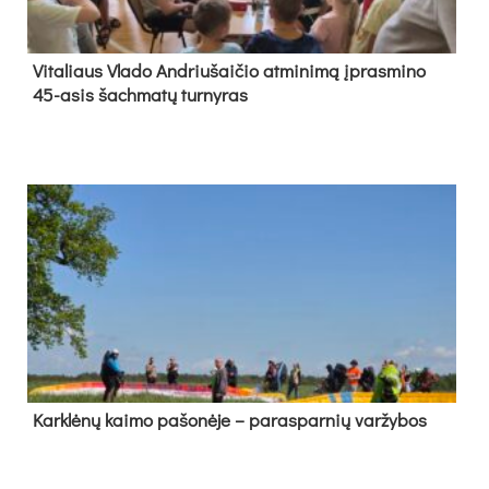
Vi­ta­liaus Vla­do And­riu­šai­čio at­mi­ni­mą įpras­mi­no
45-asis šach­ma­tų tur­ny­ras
Kark­lė­nų kai­mo pa­šo­nė­je – pa­ras­par­nių var­žy­bos