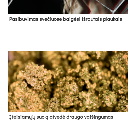
Pa­si­bu­vi­mas sve­čiuo­se bai­gė­si iš­rau­tais plau­kais
Į tei­sia­mų­jų suo­lą at­ve­dė drau­go vai­šin­gu­mas