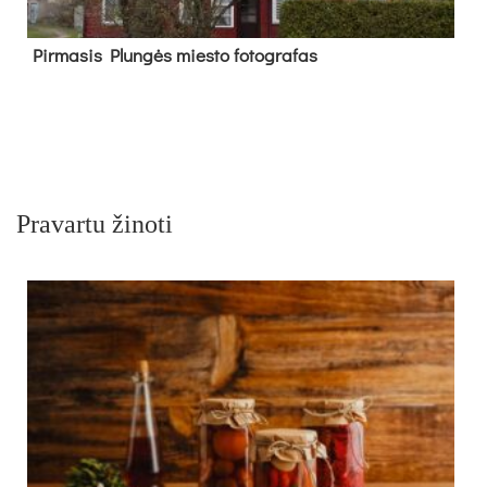
Pir­ma­sis Plun­gės mies­to fo­tog­ra­fas
Pravartu žinoti