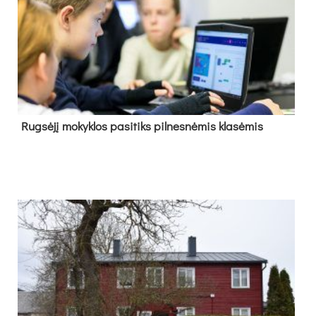
Rug­sė­jį mo­kyk­los pa­si­tiks pil­nes­nė­mis kla­sė­mis