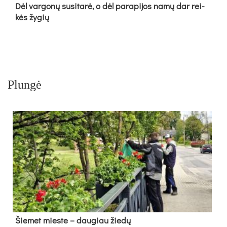
Dėl var­go­nų su­si­ta­rė, o dėl pa­ra­pi­jos na­mų dar rei­
kės žy­gių
Plungė
Šie­met mies­te – dau­giau žie­dų