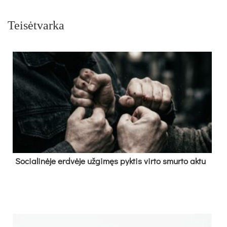
Teisėtvarka
So­cia­li­nė­je erd­vė­je už­gi­męs pyk­tis vir­to smur­to ak­tu