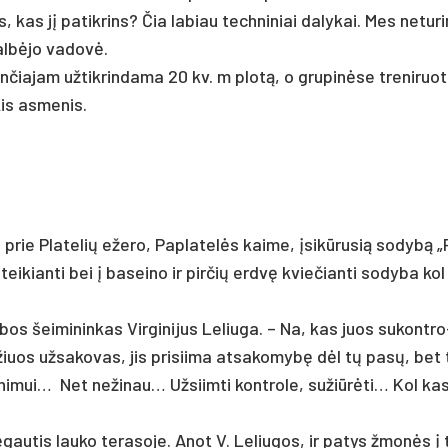
, kas jį pa­tik­rins? Čia la­biau tech­ni­niai da­ly­kai. Mes ne­tu­r
kalbė­jo va­dovė.
an­čia­jam už­tik­rin­da­ma 20 kv. m plotą, o gru­pinė­se tre­ni­ruo
is as­me­nis.
į prie Pla­te­lių eže­ro, Pap­la­telės kai­me, įsikū­ru­sią so­dybą 
 tei­kian­ti bei į baseino ir pir­čių erdvę kvie­čian­ti so­dy­ba ko
­bos šeimininkas Vir­gi­ni­jus Le­liu­ga. – Na, kas juos su­kont­ro
iuos už­sa­ko­vas, jis pri­sii­ma at­sa­ko­mybę dėl tų pa­sų, bet
i­mui… Net ne­ži­nau… Už­siim­ti kont­ro­le, su­žiūrė­ti… Kol ka
ėgau­tis lau­ko te­ra­so­je. Anot V. Le­liu­gos, ir pa­tys žmonės į