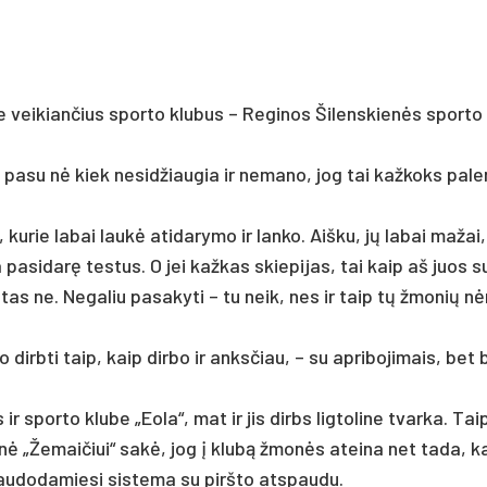
je vei­kian­čius spor­to klu­bus – Re­gi­nos Ši­lens­kienės spor­to
ių pa­su nė kiek ne­si­džiau­gia ir ne­ma­no, jog tai kaž­koks pa­le
, ku­rie la­bai laukė ati­da­ry­mo ir lan­ko. Aiš­ku, jų la­bai ma­žai
­ba pa­si­darę tes­tus. O jei kaž­kas skie­pi­jas, tai kaip aš juos s
li, tas ne. Ne­ga­liu pa­sa­ky­ti – tu neik, nes ir taip tų žmo­nių nė
 dirb­ti taip, kaip dir­bo ir anks­čiau, – su ap­ri­bo­ji­mais, bet 
is ir spor­to klu­be „Eo­la“, mat ir jis dirbs lig­to­li­ne tvar­ka. Ta
ienė „Že­mai­čiui“ sakė, jog į klubą žmonės atei­na net ta­da, k
u­do­da­mie­si sis­te­ma su pirš­to at­spau­du.