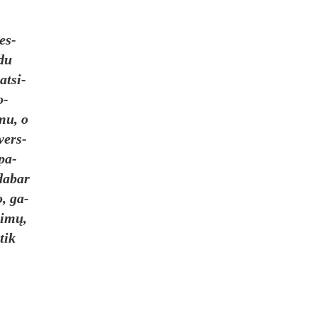
ves­
­du
at­si­
o­
­mu, o
 vers­
 pa­
da­bar
 o, ga­
­nimų,
tik