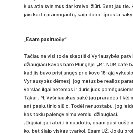
kius at­lais­vi­ni­mus dar krei­vai žiū­ri. Bent jau tie
jais kar­tu pra­mo­gautų, kaip da­bar įpras­ta sa­ky­t
„Esam pa­si­ruošę“
Ta­čiau ne vi­si to­kie skep­tiš­ki Vy­riau­sybės pa­tvi
džiau­gia­si ka­vos ba­ro Plungė­je „Mr. NOM ca­fe ba
kad jis bu­vo pri­si­jungęs prie ko­vo 16-ąją vy­ku­sios
Vy­riau­sybės dėmesį, jog me­tus be rea­lios pa­ra­mos
vers­las il­gai ne­temps ir du­ris juos pamė­gu­siems 
Tąkart M. Vyš­niaus­kas sakė jau pra­radęs tikė­jimą, 
ant pa­sku­ti­nio siū­lo. Todėl ne­nuos­ta­bu, jog lei­d
kas to­kiu pa­leng­vi­ni­mu vers­lui džiau­gia­si.
„Drąsiai ga­li atei­ti ir nau­do­tis, esam pa­si­ruošę
ko, bet šiaip vis­kas tvar­koj. Esam UŽ. Jo­kių pro­b