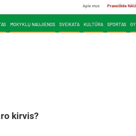
Apie mus
Praneškite NAU
TAS
MOKYKLŲ NAUJIENOS
SVEIKATA
KULTŪRA
SPORTAS
GY
ro kirvis?