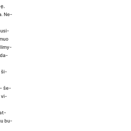
bę,
ma. Ne­
u­si­
s­muo
­li­my­
ą da­
 ši­
 – še­
 vi­
 at­
­gu bu­