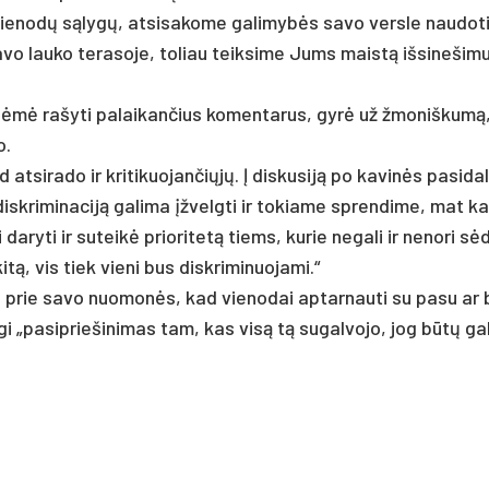
vie­nodų sąlygų, at­si­sa­ko­me ga­li­mybės sa­vo vers­le nau­do­ti
vo lau­ko te­ra­so­je, to­liau teik­si­me Jums maistą iš­si­ne­ši­mu
i ėmė ra­šy­ti pa­lai­kan­čius ko­men­ta­rus, gyrė už žmo­niš­kumą
o.
t­si­ra­do ir kri­ti­kuo­jan­čiųjų. Į dis­ku­siją po ka­vinės pa­si­da­l
sk­ri­mi­na­ciją ga­li­ma įžvelg­ti ir to­kia­me spren­di­me, mat ka
da­ry­ti ir su­teikė prio­ri­tetą tiems, ku­rie ne­ga­li ir ne­no­ri sė
itą, vis tiek vie­ni bus disk­ri­mi­nuo­ja­mi.“
 li­ko prie sa­vo nuo­monės, kad vie­no­dai ap­tar­nau­ti su pa­su ar
­tgi „pa­si­prie­ši­ni­mas tam, kas visą tą su­gal­vo­jo, jog būtų ga­