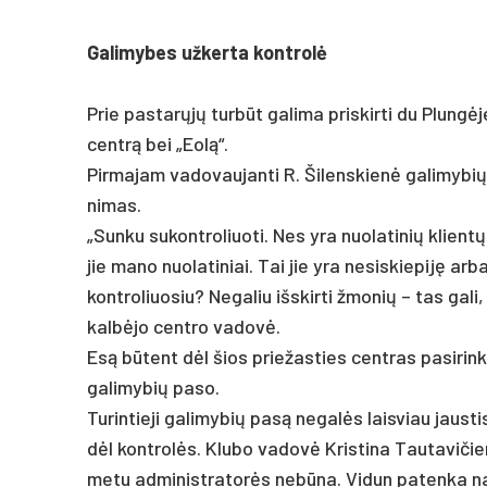
Ga­li­my­bes už­ker­ta kont­rolė
Prie pa­starųjų turbūt ga­li­ma pri­skir­ti du Plungė­
centrą bei „Eolą“.
Pir­ma­jam va­do­vau­jan­ti R. Ši­lens­kienė ga­li­my­b
ni­mas.
„Sun­ku su­kont­ro­liuo­ti. Nes yra nuo­la­ti­nių klientų
jie ma­no nuo­la­ti­niai. Tai jie yra ne­si­skie­piję ar
kont­ro­liuo­siu? Ne­ga­liu išs­kir­ti žmo­nių – tas ga­
kalbė­jo cent­ro va­dovė.
Esą būtent dėl šios prie­žas­ties cent­ras pa­si­rin­ko
ga­li­my­bių pa­so.
Tu­rin­tie­ji ga­li­my­bių pa­są ne­galės lais­viau jaus­t
dėl kont­rolės. Klu­bo va­dovė Kris­ti­na Tau­ta­vi­č
me­tu ad­mi­nist­ra­torės ne­būna. Vi­dun pa­ten­ka na