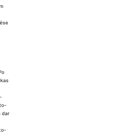
im
tė­se
„Po
l kas
­
 to­
s dar
 to­