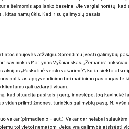
, ku­rie šei­mo­mis ap­si­lan­ko ba­sei­ne. Jie var­giai norėtų, kad 
i, ki­tas namų ūkis. Kad ir su ga­li­my­bių pa­sais.
r­tin­tos nau­jovės at­žvil­giu. Spren­di­mu įves­ti ga­li­my­bių pa­s
r“ sa­vi­nin­kas Mar­ty­nas Vyš­niaus­kas. „Že­mai­tis“ anks­čiau
 ak­ci­jos „Pas­ku­tinė vers­lo va­ka­rienė“, ku­ria siek­ta at­kreip
 pa­lik­tas ap­gy­ven­di­ni­mo bei mai­ti­ni­mo pa­slau­gas tei­ki
klien­tams ga­li už­da­ry­ti vi­sam.
kad si­tua­ci­ja pa­si­keis į gerą, ir ne­slėpė, jog ka­vi­nukė lai
us vi­dun priim­ti žmo­nes, tu­rin­čius ga­li­my­bių pa­są, M. Vyš­n
 nuo va­kar (pir­ma­die­nio – aut.). Va­kar dar ne­la­bai su­laukėm
lemų toj vie­toj ne­ma­tom. Jei­gu yra ga­li­mybė at­si­sėsti vi­