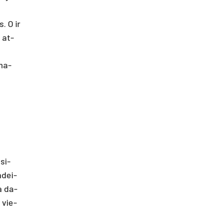
s. O ir
ų at­
­na­
­si­
a­dei­
ra da­
a vie­