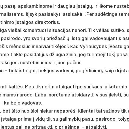
bių pa­są, ap­skam­bi­no­me ir dau­giau įstaigų. Ir li­ko­me nu­ste
r­na­lis­tams, šįsyk pa­si­sa­ky­ti at­si­sakė. „Per su­dėtin­ga te­
i­ni­mo įstai­gos di­rek­to­rius.
a vie­šai ko­men­tuo­ti si­tua­ci­jos ne­no­ri. Tik vėliau su­ti­ko, s
pa­si­ro­do, yra sva­rių prie­žas­čių. Įstai­gai va­do­vau­jan­tis a
­šis mėne­sius ir nai­viai tikė­jo­si, kad Vy­riau­sybės įves­tu ga
­me tink­le pa­si­da­li­jus džiu­gia ži­nia, jog tu­rin­tie­ji tokį pa­s
ak­ci­jos, nu­ste­bi­nu­sios ir juos pa­čius.
mų – tiek įstai­gai, tiek jos va­do­vui, pa­gėdi­nimų, kaip drįsta
m­ti kaltės. Mes tik no­rim at­si­gau­ti po sun­kaus lai­ko­tar­pio
ums nu­ro­do. La­bai norė­tu­me at­si­da­ry­ti, vi­sus įleis­ti, su
“, – kalbė­jo vadovas.
, bet ši­to nuo šiol nie­kur ne­pabrėš. Klien­tai tai su­ži­nos tik
stai­ga prii­ma į vidų tik su ga­li­my­bių pa­su, pa­si­ro­do, to­ly
en­tus ga­li ne pri­trauk­ti, o prie­šin­gai – at­bai­dy­ti.