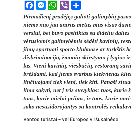
Facebook
Messenger
WhatsApp
Viber
Share
Pir­ma­dienį pra­dėjęs ga­lio­ti ga­li­my­bių pa­sas t
niems nuo jau ant­rus me­tus mus vi­sus du­si­nan
vers­lui, bet bu­vo pa­si­tik­tas su di­de­liu da­lie
vėru­sio­mis ga­li­mybė­mis sėdėti ka­vi­nių, res­to
jimų spor­tuo­ti spor­to klu­buo­se ar turkš­tis ba
disk­ri­mi­na­ci­ja, žmo­nių skirs­ty­mu į ly­gius i
las. Vie­ni ka­vi­nių, vieš­bu­čių, res­to­ranų sa­v
brėžda­mi, kad jiems svar­bus kiek­vie­nas klien­t
lin­čiuo­ja­mi tiek vie­ni, tiek ki­ti. Pa­na­ši si­tu
li­ma sa­ky­ti, net į tris sto­vyk­las: tuos, ku­rie
tuos, ku­rie mie­lai priims, ir tuos, ku­rie norėt
sa­ko ne­su­si­do­ro­jan­tys su kont­rolės rei­ka­la­v
Ventos turistai – vėl Europos viršukalnėse