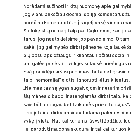
Norė­da­mi su­ži­no­ti ir kitų nuo­monę apie ga­li­my­
jog vie­ni, anks­čiau dos­niai da­liję ko­men­ta­rus žu
norė­čiau ko­men­tuo­ti“, – į ra­gelį sakė vie­nos mai­t
Su­rinkę kitą nu­merį taip pat iš­gir­do­me, kad įstai­g
ta­rus, jog neatsk­lei­si­me jos pa­va­di­ni­mo. O tam, 
sakė, jog ga­li­mybės dirb­ti pil­nes­ne ko­ja laukė še
bių pa­su ap­si­džiaugs ir klien­tai. Ta­čiau so­cia­li­nia
bar galės pri­sėsti ir vi­du­je, su­laukė prie­šin­gos re
Esą pra­si­dėjo ar­šus puo­li­mas, būta net gra­si­ni
taip „ne­mo­ra­liai“ elg­tis, ig­no­ruo­ti ki­tus klien­tus.
„Ne mes tas sąly­gas su­gal­vo­jom ir ne­tu­rim pri­sii
šių mėne­sio ba­do. Ir sten­giamės dirb­ti taip, kaip m
sais būti drau­gai, bet tai­komės prie si­tua­ci­jos
Tad įstai­ga dirbs pa­si­nau­do­da­ma pa­leng­vi­ni­mu
vykę į vietą. Mat kai ku­riems iš­vys­ti žod­žius, jog į
liui pa­ro­dy­ti rau­doną sku­durą. Ir tai kai ku­riuos kli