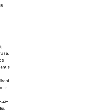
su
ą
 rašė,
­ti
an­tis
­ko­si
iaus­
 kaž­
duj,