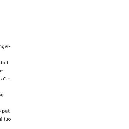
ng­vi­
, bet
u­
ra“, –
be
ip pat
ai tuo