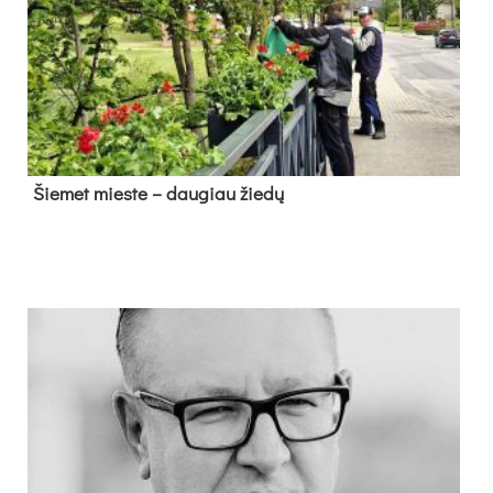
Šie­met mies­te – dau­giau žie­dų