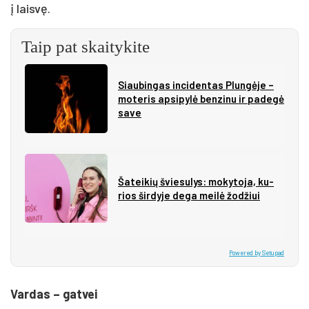
į laisvę.
Taip pat skaitykite
Siau­bin­gas in­ci­den­tas Plun­gė­je –
mo­te­ris ap­si­py­lė ben­zi­nu ir pa­de­gė
sa­ve
Ša­tei­kių švie­su­lys: mo­ky­to­ja, ku­
rios šir­dy­je de­ga mei­lė žo­džiui
Powered by Setupad
Vardas – gatvei