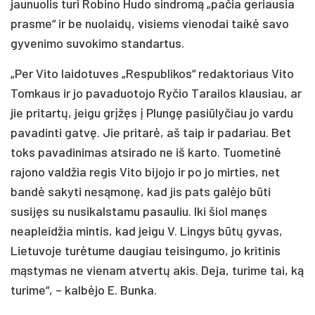
jaunuolis turi Robino Hudo sindromą „pačia geriausia
prasme“ ir be nuolaidų, visiems vienodai taikė savo
gyvenimo suvokimo standartus.
„Per Vito laidotuves „Respublikos“ redaktoriaus Vito
Tomkaus ir jo pavaduotojo Ryčio Tarailos klausiau, ar
jie pritartų, jeigu grįžęs į Plungę pasiūlyčiau jo vardu
pavadinti gatvę. Jie pritarė, aš taip ir padariau. Bet
toks pavadinimas atsirado ne iš karto. Tuometinė
rajono valdžia regis Vito bijojo ir po jo mirties, net
bandė sakyti nesąmonę, kad jis pats galėjo būti
susijęs su nusikalstamu pasauliu. Iki šiol manęs
neapleidžia mintis, kad jeigu V. Lingys būtų gyvas,
Lietuvoje turėtume daugiau teisingumo, jo kritinis
mąstymas ne vienam atvertų akis. Deja, turime tai, ką
turime“, – kalbėjo E. Bunka.