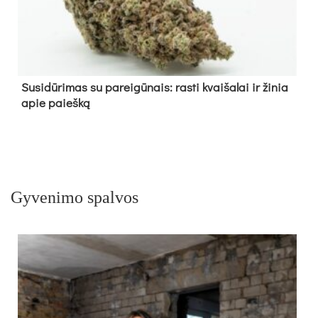
Su­si­dū­ri­mas su pa­rei­gū­nais: ras­ti kvai­ša­lai ir ži­nia
apie paieš­ką
Gyvenimo spalvos