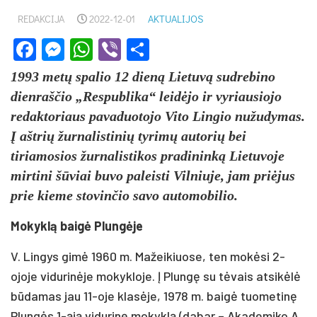
REDAKCIJA
2022-12-01
AKTUALIJOS
Facebook
Messenger
WhatsApp
Viber
Share
1993 metų spalio 12 dieną Lietuvą sudrebino
dienraščio „Respublika“ leidėjo ir vyriausiojo
redaktoriaus pavaduotojo Vito Lingio nužudymas.
Į aštrių žurnalistinių tyrimų autorių bei
tiriamosios žurnalistikos pradininką Lietuvoje
mirtini šūviai buvo paleisti Vilniuje, jam priėjus
prie kieme stovinčio savo automobilio.
Mokyklą baigė Plungėje
V. Lingys gimė 1960 m. Mažeikiuose, ten mokėsi 2-
ojoje vidurinėje mokykloje. Į Plungę su tėvais atsikėlė
būdamas jau 11-oje klasėje, 1978 m. baigė tuometinę
Plungės 1-ąją vidurinę mokyklą (dabar – Akademiko A.