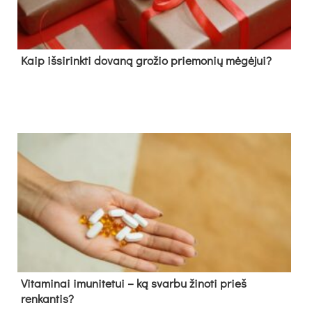
Kaip išsirinkti dovaną grožio priemonių mėgėjui?
Vitaminai imunitetui – ką svarbu žinoti prieš
renkantis?