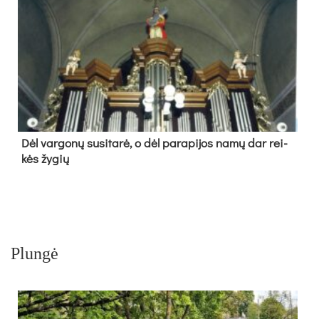
Dėl var­go­nų su­si­ta­rė, o dėl pa­ra­pi­jos na­mų dar rei­
kės žy­gių
Plungė