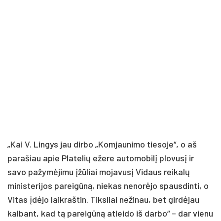
„Kai V. Lingys jau dirbo „Komjaunimo tiesoje“, o aš
parašiau apie Platelių ežere automobilį plovusį ir
savo pažymėjimu įžūliai mojavusį Vidaus reikalų
ministerijos pareigūną, niekas nenorėjo spausdinti, o
Vitas įdėjo laikraštin. Tiksliai nežinau, bet girdėjau
kalbant, kad tą pareigūną atleido iš darbo“ – dar vienu