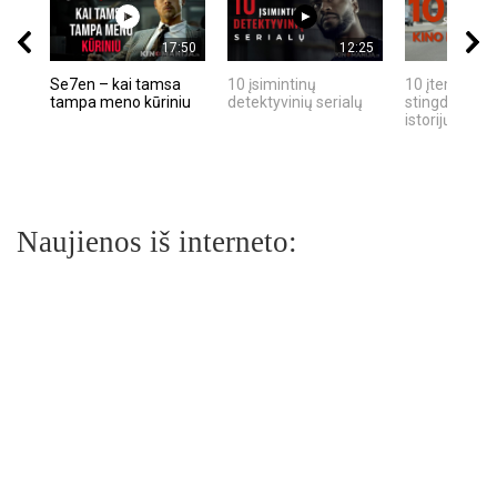
17:50
12:25
Se7en – kai tamsa
10 įsimintinų
10 įtemptų, k
tampa meno kūriniu
detektyvinių serialų
stingdančių k
istorijų
Naujienos iš interneto: