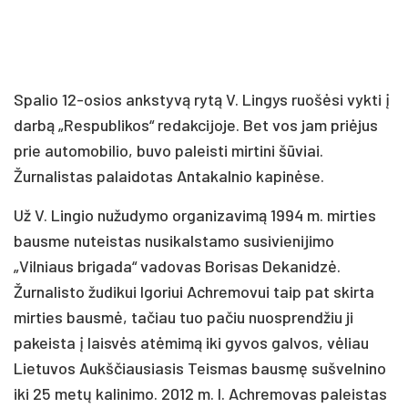
Spalio 12-osios ankstyvą rytą V. Lingys ruošėsi vykti į
darbą „Respublikos“ redakcijoje. Bet vos jam priėjus
prie automobilio, buvo paleisti mirtini šūviai.
Žurnalistas palaidotas Antakalnio kapinėse.
Už V. Lingio nužudymo organizavimą 1994 m. mirties
bausme nuteistas nusikalstamo susivienijimo
„Vilniaus brigada“ vadovas Borisas Dekanidzė.
Žurnalisto žudikui Igoriui Achremovui taip pat skirta
mirties bausmė, tačiau tuo pačiu nuosprendžiu ji
pakeista į laisvės atėmimą iki gyvos galvos, vėliau
Lietuvos Aukščiausiasis Teismas bausmę sušvelnino
iki 25 metų kalinimo. 2012 m. I. Achremovas paleistas