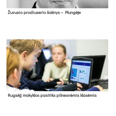
Žu­vu­sio pro­diu­se­rio šak­nys – Plun­gė­je
Rug­sė­jį mo­kyk­los pa­si­tiks pil­nes­nė­mis kla­sė­mis