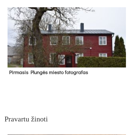
Pir­ma­sis Plun­gės mies­to fo­tog­ra­fas
Pravartu žinoti