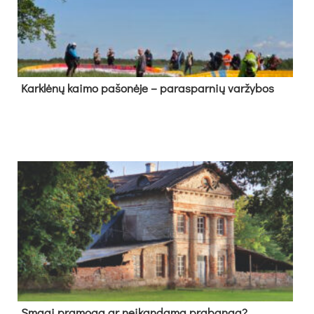
Kark­lė­nų kai­mo pa­šo­nė­je – pa­ras­par­nių var­žy­bos
Sma­gi pra­mo­ga ar neį­kan­da­ma pra­ban­ga?