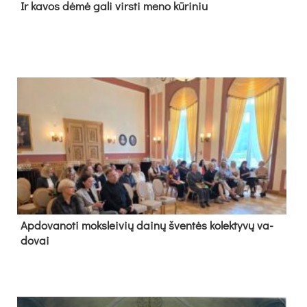
Ir ka­vos dė­mė ga­li virs­ti me­no kū­ri­niu
Ap­do­va­no­ti moks­lei­vių dai­nų šven­tės ko­lek­ty­vų va­
do­vai