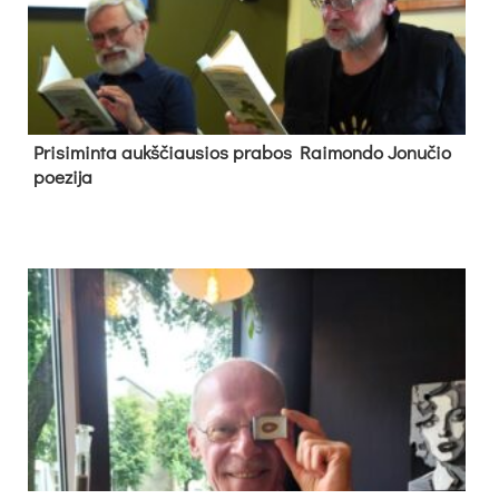
Pri­si­min­ta aukš­čiau­sios pra­bos Rai­mon­do Jo­nu­čio
poe­zi­ja