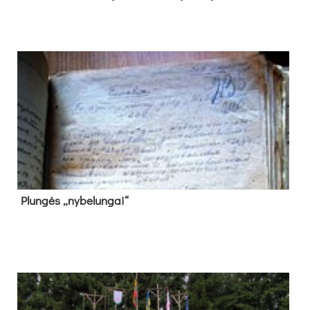
Plun­gės „ny­be­lun­gai“