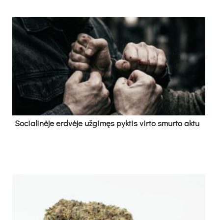
So­cia­li­nė­je erd­vė­je už­gi­męs pyk­tis vir­to smur­to ak­tu