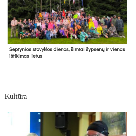
Sep­ty­nios sto­vyk­los die­nos, šim­tai šyp­se­nų ir vie­nas
iš­ti­ki­mas lie­tus
Kultūra