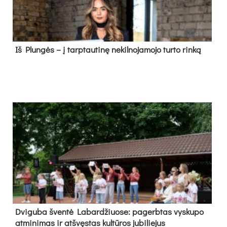
Iš Plungės – į tarptautinę nekilnojamojo turto rinką
Dvi­gu­ba šven­tė La­bar­džiuo­se: pa­gerb­tas vys­ku­po
at­mi­ni­mas ir at­švęs­tas kul­tū­ros ju­bi­lie­jus