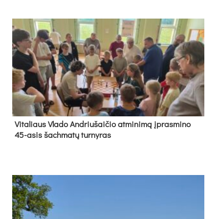
Vi­ta­liaus Vla­do And­riu­šai­čio at­mi­ni­mą įpras­mi­no
45-asis šach­ma­tų tur­ny­ras