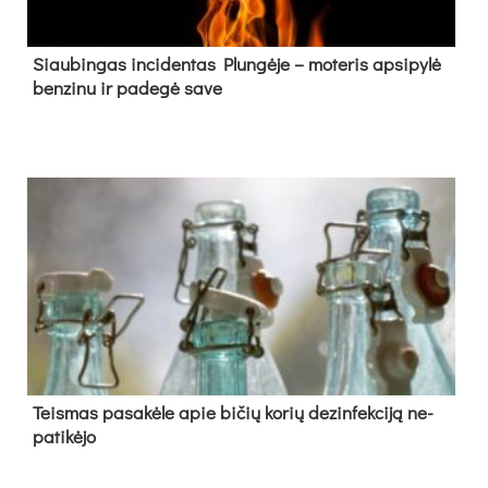
Siau­bin­gas in­ci­den­tas Plun­gė­je – mo­te­ris ap­si­py­lė
ben­zi­nu ir pa­de­gė sa­ve
Teis­mas pa­sa­kė­le apie bi­čių ko­rių de­zin­fek­ci­ją ne­
pa­ti­kė­jo