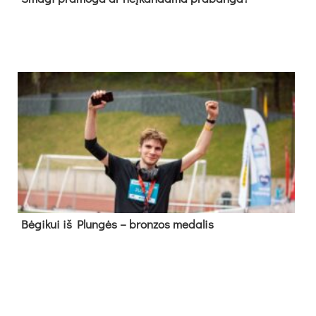
Bė­gi­kui iš Plun­gės – bron­zos me­da­lis