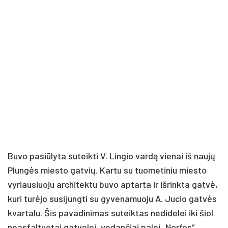
Buvo pasiūlyta suteikti V. Lingio vardą vienai iš naujų
Plungės miesto gatvių. Kartu su tuometiniu miesto
vyriausiuoju architektu buvo aptarta ir išrinkta gatvė,
kuri turėjo susijungti su gyvenamuoju A. Jucio gatvės
kvartalu. Šis pavadinimas suteiktas nedidelei iki šiol
neasfaltuotai gatvelei, vedančiai palei „Norfos“