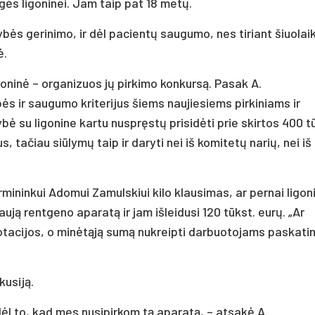
ungės ligoninei. Jam taip pat 18 metų.
bės gerinimo, ir dėl pacientų saugumo, nes tiriant šiuolai
ė.
goninė – organizuos jų pirkimo konkursą. Pasak A.
ės ir saugumo kriterijus šiems naujiesiems pirkiniams ir
ė su ligonine kartu nuspręstų prisidėti prie skirtos 400 t
s, tačiau siūlymų taip ir daryti nei iš komitetų narių, nei iš
rmininkui Adomui Zamulskiui kilo klausimas, ar pernai ligon
ją rentgeno aparatą ir jam išleidusi 120 tūkst. eurų. „Ar
otacijos, o minėtąją sumą nukreipti darbuotojams paskatin
kusiją.
dėl to, kad mes nusipirkom tą aparatą, – atsakė A.