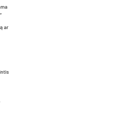
iama
“
ą ar
ntis
.