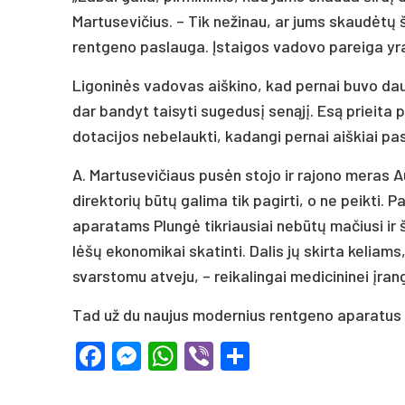
Martusevičius. – Tik nežinau, ar jums skaudėtų š
rentgeno paslauga. Įstaigos vadovo pareiga yra 
Ligoninės vadovas aiškino, kad pernai buvo daug 
dar bandyt taisyti sugedusį senąjį. Esą prieita p
dotacijos nebelaukti, kadangi pernai aiškiai pa
A. Martusevičiaus pusėn stojo ir rajono meras Au
direktorių būtų galima tik pagirti, o ne peikti.
aparatams Plungė tikriausiai nebūtų mačiusi ir
lėšų ekonomikai skatinti. Dalis jų skirta keliam
svarstomu atveju, – reikalingai medicininei įrang
Tad už du naujus modernius rentgeno aparatus plu
Facebook
Messenger
WhatsApp
Viber
Share