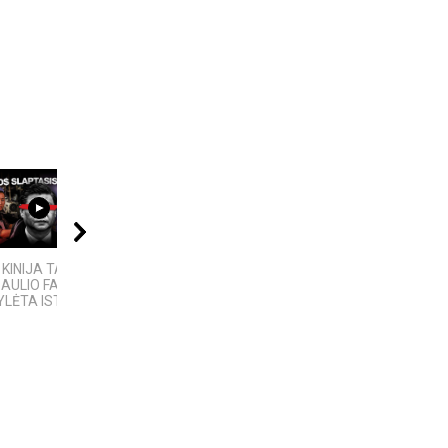
06:20
11:00
04:06
 KINIJA TAPO
5 MOKSLINIAI
„ELEKTROS DIETA“:
AULIO FABRIKU“:
EKSPERIMENTAI,
MASINĖ 1910-ŲJŲ
YLĖTA ISTORIJA
KURIE SUKRĖTĖ...
BAIMĖS PSICHOZĖ