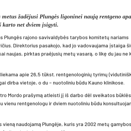
s metus žadėjusi Plungės ligoninei naują rentgeno apa
 karto net dviem įsigyti.
ms Plungės rajono savivaldybės tarybos komitetų nariams
ičius. Direktorius pasakojo, kad jo vadovaujama įstaiga š
kai naujas, pirktas praėjusių metų vasarą, o likę du jau ne 
liekama apie 26,5 tūkst. rentgenologinių tyrimų (vidutiniš
ai dirba vietoje, o du – nuotoliniu būdu Kauno klinikose.
tro Mordo prašymą atleisti jį iš darbo dėl sveikatos būklė
su vienu rentgenologu ir dviem nuotoliniu būdu konsultuoja
is vieną naudojamą Plungėje, kuris yra 2002 metų gamybos,