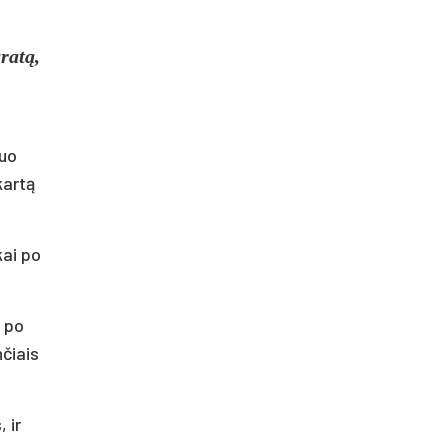
ratą,
iuo
kartą
kai po
s po
nčiais
 ir