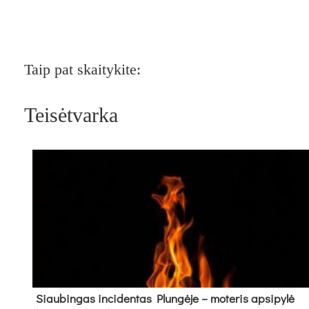
Taip pat skaitykite:
Teisėtvarka
Siau­bin­gas in­ci­den­tas Plun­gė­je – mo­te­ris ap­si­py­lė