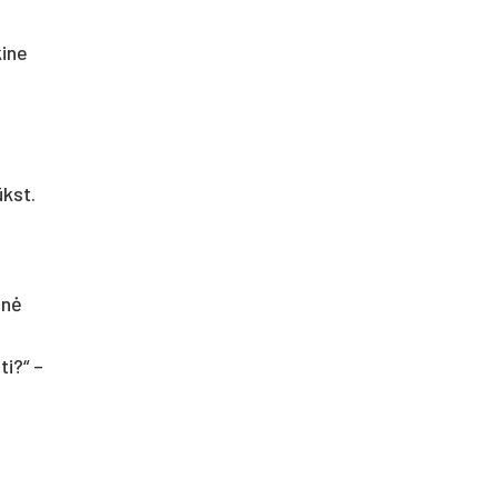
kine
ūkst.
inė
ti?“ –