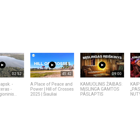
02:52
45:42
09:00
apsk. -
A Place of Peace and
KAMUOLINIS ŽAIBAS:
KAIP
žeras -
Power | Hill of Crosses
MĮSLINGA GAMTOS
„PAS
ioninis...
2025 | Šiauliai
PASLAPTIS
NUT