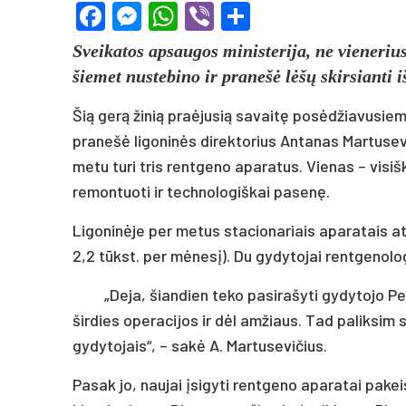
Facebook
Messenger
WhatsApp
Viber
Share
Sveikatos apsaugos ministerija, ne vieneriu
šiemet nustebino ir pranešė lėšų skirsianti iš
Šią gerą žinią praėjusią savaitę posėdžiavusie
pranešė ligoninės direktorius Antanas Martusev
metu turi tris rentgeno aparatus. Vienas – visiš
remontuoti ir technologiškai pasenę.
Ligoninėje per metus stacionariais aparatais at
2,2 tūkst. per mėnesį). Du gydytojai rentgenolog
„Deja, šiandien teko pasirašyti gydytojo Pe
širdies operacijos ir dėl amžiaus. Tad paliksim 
gydytojais“, – sakė A. Martusevičius.
Pasak jo, naujai įsigyti rentgeno aparatai pake