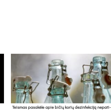
Teis­mas pa­sa­kė­le apie bi­čių ko­rių de­zin­fek­ci­ją ne­pa­ti­