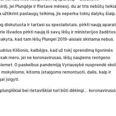
irdį, jei Plungėje ir Rietave mėnesį, du ar tris nebūtų teik
užtikrint paslaugų teikimą, jis neperka tokių dalykų šiaip.
diskutuota ir tartasi su specialistais, pirkti naują aparat
rie išvados pirkti naują iš savų lėšų ir ministerijos žadėtos
sakyta, kad tam lėšų Plungei 2019-aisiais skiriama nebus.
drius Klišonis, kalbėjęs, kad už tokį sprendimą ligoninės
 Pasak mero, jei ne koronavirusas, lėšų naujiems rentgeno
 šiemet. O paskelbus pandemiją Vyriausybė nusprendė skoli
s, mokykloms, kitoms įstaigoms remontuoti, dalis, kaip ir
ai įsigyti.
ngiškiai bei rietaviškiai turi būti dėkingi… koronavirusui