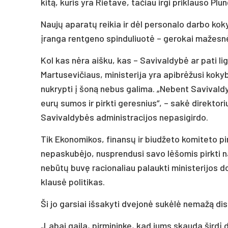
kitą, kuris yra Rietave, tačiau irgi priklauso Pl
Naujų aparatų reikia ir dėl personalo darbo koky
įranga rentgeno spinduliuotė – gerokai mažesn
Kol kas nėra aišku, kas – Savivaldybė ar pati li
Martusevičiaus, ministerija yra apibrėžusi kokyb
nukrypti į šoną nebus galima. „Nebent Savivaldyb
eurų sumos ir pirkti geresnius“, – sakė direktoriu
Savivaldybės administracijos nepasigirdo.
Tik Ekonomikos, finansų ir biudžeto komiteto pi
nepaskubėjo, nusprendusi savo lėšomis pirkti nau
nebūtų buvę racionaliau palaukti ministerijos d
klausė politikas.
Ši jo garsiai išsakyti dvejonė sukėlė nemažą dis
„Labai gaila, pirmininke, kad jums skauda širdį 