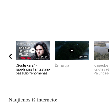
21:11
02:02
„Sostų karai" -
Žemaitija
Klaipedos 
įspūdingas fantastinio
Kalotes e
pasaulio fenomenas
Pajūrio reg
Naujienos iš interneto: