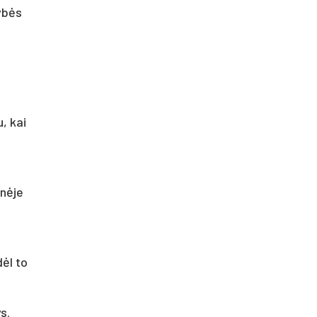
dybės
, kai
inėje
dėl to
s.