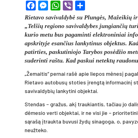
Facebook
Messenger
WhatsApp
Viber
Share
Rietavo savivaldybė su Plungės, Mažeikių ir
„Telšių regiono savivaldybes jungiančių tur
kurio metu bus pagaminti elektroniniai infor
apskrityje esančius lankytinus objektus. Kad
patirties, paskutiniojo Tarybos posėdžio met
suderinti raštu. Kad paskui netektų raudonuo
„Žemaitis“ pernai rašė apie liepos mėnesį pagal 
Rietavo autobusų stoties įrengtą informacinį st
savivaldybių lankytini objektai.
Stendas – gražus, akį traukiantis, tačiau jo dalis
dėmesio verti objektai, ir ne visi jie – prioriteti
sąrašą įtraukta buvusi žydų sinagoga, o, pavyzd
neužteko.