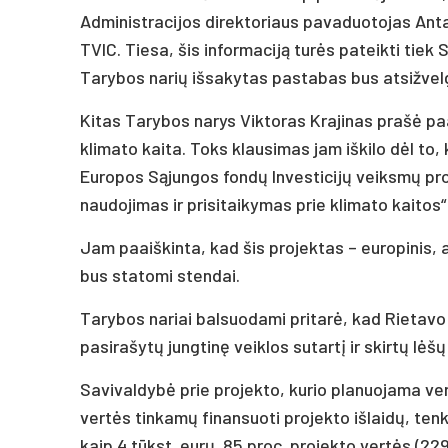
Administracijos direktoriaus pavaduotojas Anta
TVIC. Tiesa, šis informaciją turės pateikti tiek 
Tarybos narių išsakytas pastabas bus atsižvel
Kitas Tarybos narys Viktoras Krajinas prašė paai
klimato kaita. Toks klausimas jam iškilo dėl to
Europos Sąjungos fondų Investicijų veiksmų pro
naudojimas ir prisitaikymas prie klimato kaitos
Jam paaiškinta, kad šis projektas – europinis, a
bus statomi stendai.
Tarybos nariai balsuodami pritarė, kad Rietavo
pasirašytų jungtinę veiklos sutartį ir skirtų lėšų 
Savivaldybė prie projekto, kurio planuojama vert
vertės tinkamų finansuoti projekto išlaidų, ten
kaip 4 tūkst. eurų. 85 proc. projekto vertės (22