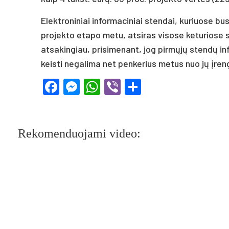
Elektroniniai informaciniai stendai, kuriuose bus
projekto etapo metu, atsiras visose keturiose s
atsakingiau, prisimenant, jog pirmųjų stendų inf
keisti negalima net penkerius metus nuo jų įren
Facebook
Messenger
WhatsApp
Viber
Share
Rekomenduojami video: