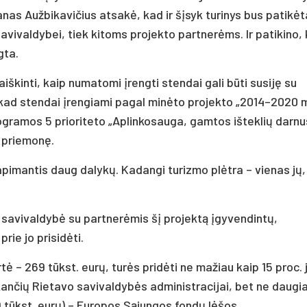
nas Aužbikavičius atsakė, kad ir šįsyk turinys bus patikė
Savivaldybei, tiek kitoms projekto partnerėms. Ir patikino, 
gta.
škinti, kaip numatomi įrengti stendai gali būti susiję su
, kad stendai įrengiami pagal minėto projekto „2014–2020 
gramos 5 prioriteto „Aplinkosauga, gamtos išteklių darnu
“ priemonę.
pimantis daug dalykų. Kadangi turizmo plėtra – vienas jų, 
 savivaldybė su partnerėmis šį projektą įgyvendintų,
prie jo prisidėti.
ė – 269 tūkst. eurų, turės pridėti ne mažiau kaip 15 proc. 
kančių Rietavo savivaldybės administracijai, bet ne daugi
9 tūkst. eurų) – Europos Sąjungos fondų lėšos.