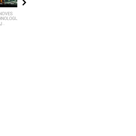
08:05
08:40
17:03
ENOVĖS
VIENINTELIS LIETUVIŲ
„Bręstantis blogis“ –
HNOLOGIJOS,
KILMĖS NASA
kriminalinis serialas
...
ASTRONAUTAS
pakeitęs televizijos...