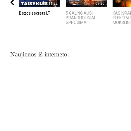
11:22
09:20
Bezos secrets LT
5 GALINGIAUSI
KAS IŠR
BRANDUOLINIAI
ELEKTRĄ?
SPROGIMAI...
MOKSLININ
Naujienos iš interneto: