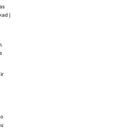
tas
kad į
m.
s
ir
jo
au