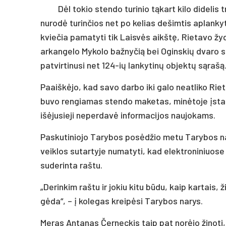
Dėl tokio stendo turinio tąkart kilo didelis 
nurodė turinčios net po kelias dešimtis aplankyti 
kviečia pamatyti tik Laisvės aikštę, Rietavo ž
arkangelo Mykolo bažnyčią bei Oginskių dvaro 
patvirtinusi net 124-ių lankytinų objektų sąrašą
Paaiškėjo, kad savo darbo iki galo neatliko Riet
buvo rengiamas stendo maketas, minėtoje įstaigo
išėjusieji neperdavė informacijos naujokams.
Paskutiniojo Tarybos posėdžio metu Tarybos nary
veiklos sutartyje numatyti, kad elektroniniuos
suderinta raštu.
„Derinkim raštu ir jokiu kitu būdu, kaip kartais,
gėda“, – į kolegas kreipėsi Tarybos narys.
Meras Antanas Černeckis taip pat norėjo žinoti