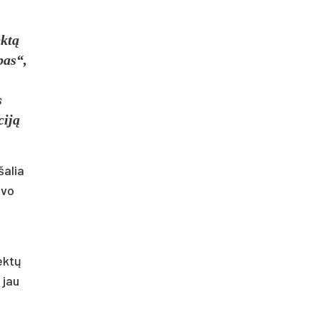
ektą
pas“,
s
ciją
šalia
avo
jektų
 jau