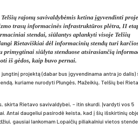
 Telšių rajonų savivaldybėmis ketina įgyvendinti proj
izmo trasų informacinės infrastruktūros plėtra, II eta
maciniai stendai, siūlantys aplankyti visoje Telšių
angi Rietaviškiai dėl informacinių stendų turi karčio
u primygtinai siūlyta stenduose atsirasiančią informa
ti iš gėdos, kaip buvo pernai.
jungtinį projektą (dabar bus įgyvendinama antra jo dalis) 
endą, kuriame nurodyti Plungės, Mažeikių, Telšių bei Riet
, skirta Rietavo savivaldybei, – itin skurdi. Įvardyti vos 5
niai. Antai daugeliui pasirodė keista, kad į šių išskirtinių ob
žiui, gausiai lankomam Lopaičių piliakalniui vietos stende