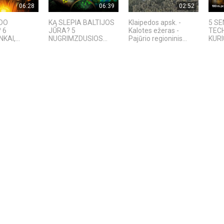
06:28
06:39
02:52
ADO
KĄ SLEPIA BALTIJOS
Klaipedos apsk. -
5 S
 6
JŪRA? 5
Kalotes ežeras -
TEC
KAI,...
NUGRIMZDUSIOS...
Pajūrio regioninis...
KURIŲ