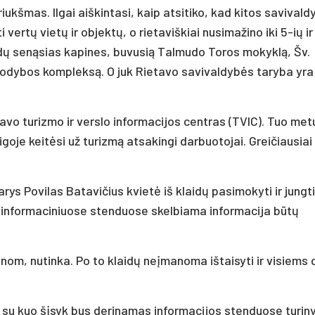
triukšmas. Ilgai aiškintasi, kaip atsitiko, kad kitos savival
vertų vietų ir objektų, o rietaviškiai nusimažino iki 5-ių ir
ydų senąsias kapines, buvusią Talmudo Toros mokyklą, Šv.
sodybos kompleksą. O juk Rietavo savivaldybės taryba yra
.
avo turizmo ir verslo informacijos centras (TVIC). Tuo metu
je keitėsi už turizmą atsakingi darbuotojai. Greičiausiai
s Povilas Batavičius kvietė iš klaidų pasimokyti ir jungt
e informaciniuose stenduose skelbiama informacija būtų
 žinom, nutinka. Po to klaidų neįmanoma ištaisyti ir visiems 
, su kuo šįsyk bus derinamas informacijos stenduose turiny