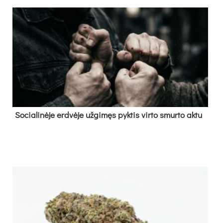
So­cia­li­nė­je erd­vė­je už­gi­męs pyk­tis vir­to smur­to ak­tu