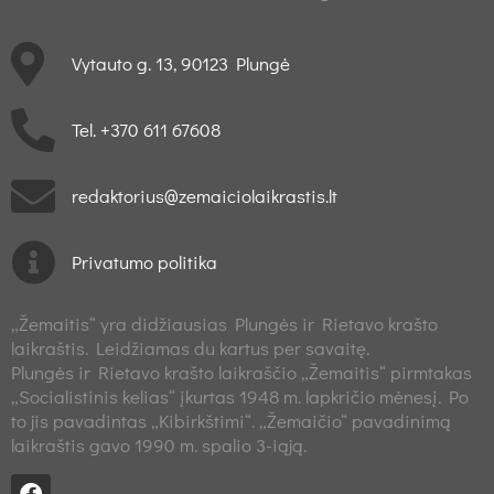
Vytauto g. 13, 90123 Plungė
Tel. +370 611 67608
redaktorius@zemaiciolaikrastis.lt
Privatumo politika
„Žemaitis“ yra didžiausias Plungės ir Rietavo krašto
laikraštis. Leidžiamas du kartus per savaitę.
Plungės ir Rietavo krašto laikraščio „Žemaitis“ pirmtakas
„Socialistinis kelias“ įkurtas 1948 m. lapkričio mėnesį. Po
to jis pavadintas „Kibirkštimi“. „Žemaičio“ pavadinimą
laikraštis gavo 1990 m. spalio 3-iąją.