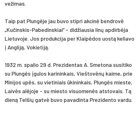
ve­ži­mas.
Taip pat Plungė­je jau bu­vo stip­ri ak­cinė bend­rovė
„Ku­čins­kis-Pa­be­dins­kiai“ – did­žiau­sia linų ap­dirbė­ja
Lie­tu­vo­je. Jos pro­duk­ci­ja per Klaipė­dos uostą ke­lia­vo
į Ang­liją, Vo­kie­tiją.
1932 m. spa­lio 29 d. Pre­zi­den­tas A. Sme­to­na su­si­ti­ko
su Plungės įgu­los ka­ri­nin­kais, Vieš­tovėnų kai­me, prie
Mi­ni­jos upės, su vie­ti­niais ūki­nin­kais, Plungės mies­te,
Laivės alė­jo­je – su mies­to vi­suo­menės at­sto­vais. Tą
dieną Tel­šių gatvė bu­vo pa­va­din­ta Pre­zi­den­to var­du.