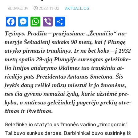
REDAKCIJA
2022-11-03
AKTUALIJOS
Facebook
Messenger
WhatsApp
Viber
Share
Tęsi­nys. Prad­žia – pra­ėju­sia­me „Že­mai­čio“ nu­
me­ry­je Šeš­ta­dienį su­kaks 90 metų, kai į Plungę
at­vy­ko pir­ma­sis trau­ki­nys. Ir ne bet koks – į 1932
metų spa­lio 29-ąją Plungė­je su­reng­tas ge­le­žin­ke­
lio li­ni­jos ati­da­ry­mo iš­kil­mes tuo trau­ki­niu at­
riedė­jo pa­ts Pre­zi­den­tas An­ta­nas Sme­to­na. Šis
įvy­kis daug reiškė mūsų mies­tui ir jo žmonėms,
nes čia gy­ve­no ne­ma­žai žydų, ku­rie už­siėmė pre­
ky­ba, o nu­tie­sus ge­le­žin­kelį pa­gerė­jo pre­kių at­ve­
ži­mas ir iš­ve­ži­mas.
Ge­le­žin­ke­lio sta­ty­to­jus žmonės va­di­no „zi­ma­go­rais“.
Tai bu­vo sun­kus dar­bas. Dar­bi­nin­kai bu­vo su­si­rinkę iš