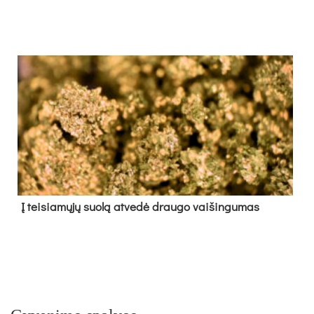
Į tei­sia­mų­jų suo­lą at­ve­dė drau­go vai­šin­gu­mas