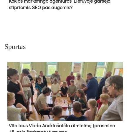
Kokios marketingo agentūros Lietuvoje garsėja
stipriomis SEO paslaugomis?
Sportas
Vi­ta­liaus Vla­do And­riu­šai­čio at­mi­ni­mą įpras­mi­no
45-asis šach­ma­tų tur­ny­ras