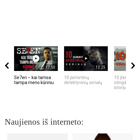
17:50
12:25
Se7en – kai tamsa
10 įsimintinų
10 įtemptų, k
tampa meno kūriniu
detektyvinių serialų
stingdančių k
istorijų
Naujienos iš interneto: