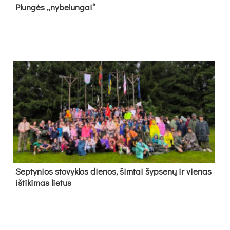
Plun­gės „ny­be­lun­gai“
Sep­ty­nios sto­vyk­los die­nos, šim­tai šyp­se­nų ir vie­nas
iš­ti­ki­mas lie­tus