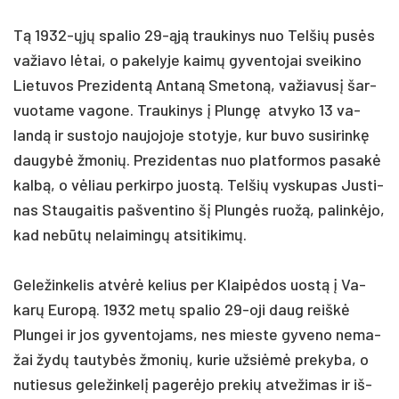
Tą 1932-ųjų spa­lio 29-ąją trau­ki­nys nuo Tel­šių pusės
va­žia­vo lėtai, o pa­ke­ly­je kaimų gy­ven­to­jai svei­ki­no
Lie­tu­vos Pre­zi­dentą An­taną Sme­toną, va­žia­vusį šar­
vuo­ta­me va­go­ne. Trau­ki­nys į Plungę at­vy­ko 13 va­
landą ir su­sto­jo nau­jo­jo­je sto­ty­je, kur bu­vo su­si­rinkę
dau­gybė žmo­nių. Pre­zi­den­tas nuo plat­for­mos pa­sakė
kalbą, o vėliau per­kir­po juostą. Tel­šių vys­ku­pas Jus­ti­
nas Stau­gai­tis pa­šven­ti­no šį Plungės ruožą, pa­linkė­jo,
kad ne­būtų ne­lai­mingų at­si­ti­kimų.
Ge­le­žin­ke­lis at­vėrė ke­lius per Klaipė­dos uostą į Va­
karų Eu­ropą. 1932 metų spa­lio 29-oji daug reiškė
Plun­gei ir jos gy­ven­to­jams, nes mies­te gy­ve­no ne­ma­
žai žydų tau­tybės žmo­nių, ku­rie už­siėmė pre­ky­ba, o
nu­tie­sus ge­le­žin­kelį pa­gerė­jo pre­kių at­ve­ži­mas ir iš­