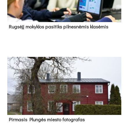
Rug­sė­jį mo­kyk­los pa­si­tiks pil­nes­nė­mis kla­sė­mis
Pir­ma­sis Plun­gės mies­to fo­tog­ra­fas