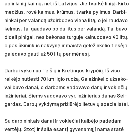
ap­lin­ki­nių kaimų, net iš Lat­vi­jos. Jie tvarkė li­niją, kir­to
med­žius, rovė kel­mus, krūmus, tvarkė py­li­mus. Dar­bi­
nin­kai per va­landą už­dirb­da­vo vieną litą, o jei rau­da­vo
kel­mus, tai gau­da­vo po du li­tus per va­landą. Tai bu­vo
di­de­li pi­ni­gai, nes be­ko­nas tur­gu­je kai­nuo­da­vo 40 litų,
o pas ūki­nin­kus nak­vynę ir maistą ge­le­žin­ke­lio tiesė­jai
galė­da­vo gau­ti už 50 litų per mėnesį.
Dar­bai vy­ko nuo Tel­šių ir Kre­tin­gos kryp­čių. Iš vi­so
reikė­jo nu­ties­ti 70 km il­gio ruožą. Ge­le­žin­ke­lio už­sa­ko­
vai bu­vo da­nai, o dar­bams va­do­va­vo danų ir vo­kie­čių
in­ži­nie­riai. Šiems va­do­va­vo vyr. in­ži­nie­rius da­nas Sei­
gar­das. Darbų vyk­dymą pri­žiūrė­jo lie­tu­vių spe­cia­lis­tai.
Su dar­bi­nin­kais da­nai ir vo­kie­čiai kalbė­jo pa­de­da­mi
vertėjų. Stotį ir ša­lia esantį gy­ve­namąjį namą statė