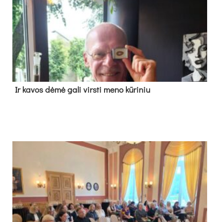
Ir ka­vos dė­mė ga­li virs­ti me­no kū­ri­niu