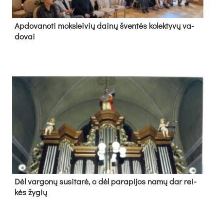
Ap­do­va­no­ti moks­lei­vių dai­nų šven­tės ko­lek­ty­vų va­
do­vai
Dėl var­go­nų su­si­ta­rė, o dėl pa­ra­pi­jos na­mų dar rei­
kės žy­gių