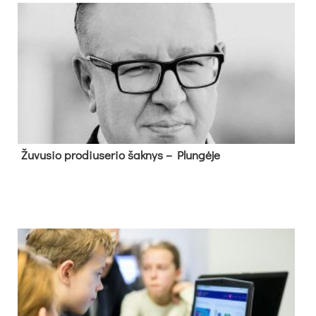
Žu­vu­sio pro­diu­se­rio šak­nys – Plun­gė­je