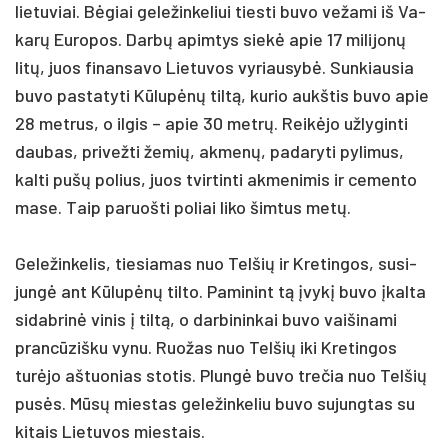
lie­tu­viai. Bėgiai ge­le­žin­ke­liui ties­ti bu­vo ve­ža­mi iš Va­
karų Eu­ro­pos. Darbų apim­tys siekė apie 17 mi­li­jonų
litų, juos fi­nan­sa­vo Lie­tu­vos vy­riau­sybė. Sun­kiau­sia
bu­vo pa­sta­ty­ti Kūlupėnų tiltą, ku­rio aukš­tis bu­vo apie
28 met­rus, o il­gis – apie 30 metrų. Reikė­jo už­ly­gin­ti
dau­bas, pri­vež­ti že­mių, ak­menų, pa­da­ry­ti py­li­mus,
kal­ti pušų po­lius, juos tvir­tin­ti ak­me­ni­mis ir ce­men­to
ma­se. Taip pa­ruoš­ti po­liai li­ko šim­tus metų.
Ge­le­žin­ke­lis, tie­sia­mas nuo Tel­šių ir Kre­tin­gos, su­si­
jungė ant Kūlupėnų til­to. Pa­mi­nint tą įvykį bu­vo įkal­ta
si­dab­rinė vi­nis į tiltą, o dar­bi­nin­kai bu­vo vai­ši­na­mi
prancū­ziš­ku vy­nu. Ruo­žas nuo Tel­šių iki Kre­tin­gos
turė­jo aš­tuo­nias sto­tis. Plungė bu­vo tre­čia nuo Tel­šių
pusės. Mūsų mies­tas ge­le­žin­ke­liu bu­vo su­jung­tas su
ki­tais Lie­tu­vos mies­tais.