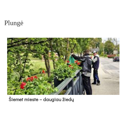
Plungė
Šie­met mies­te – dau­giau žie­dų