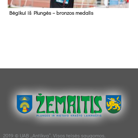
Bė­gi­kui iš Plun­gės – bron­zos me­da­lis
2019 © UAB „Antikva“. Visos teisės saugomos.