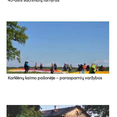
Kark­lė­nų kai­mo pa­šo­nė­je – pa­ras­par­nių var­žy­bos