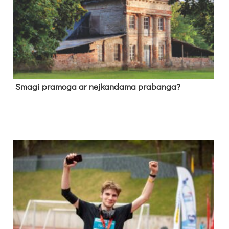
Sma­gi pra­mo­ga ar neį­kan­da­ma pra­ban­ga?