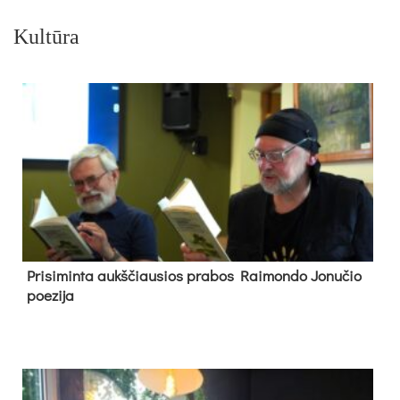
Kultūra
Pri­si­min­ta aukš­čiau­sios pra­bos Rai­mon­do Jo­nu­čio
poe­zi­ja