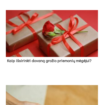
Kaip išsirinkti dovaną grožio priemonių mėgėjui?