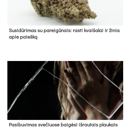
Su­si­dū­ri­mas su pa­rei­gū­nais: ras­ti kvai­ša­lai ir ži­nia
apie paieš­ką
Pa­si­bu­vi­mas sve­čiuo­se bai­gė­si iš­rau­tais plau­kais