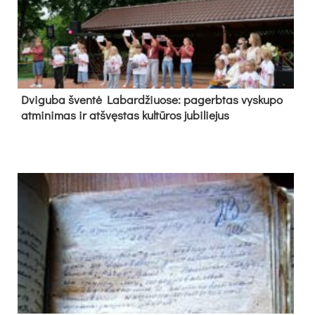
Dvi­gu­ba šven­tė La­bar­džiuo­se: pa­gerb­tas vys­ku­po
at­mi­ni­mas ir at­švęs­tas kul­tū­ros ju­bi­lie­jus