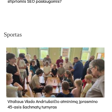
stipriomis SEO paslaugomis?
Sportas
Vi­ta­liaus Vla­do And­riu­šai­čio at­mi­ni­mą įpras­mi­no
45-asis šach­ma­tų tur­ny­ras