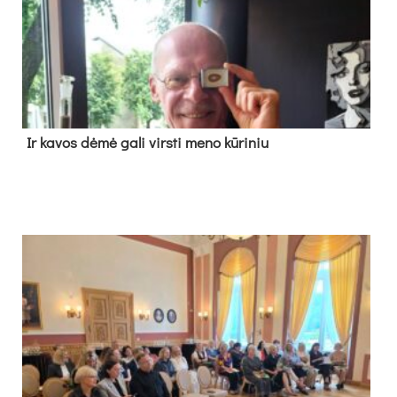
Ir ka­vos dė­mė ga­li virs­ti me­no kū­ri­niu