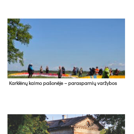
Kark­lė­nų kai­mo pa­šo­nė­je – pa­ras­par­nių var­žy­bos