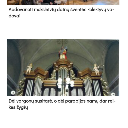
Ap­do­va­no­ti moks­lei­vių dai­nų šven­tės ko­lek­ty­vų va­
do­vai
Dėl var­go­nų su­si­ta­rė, o dėl pa­ra­pi­jos na­mų dar rei­
kės žy­gių