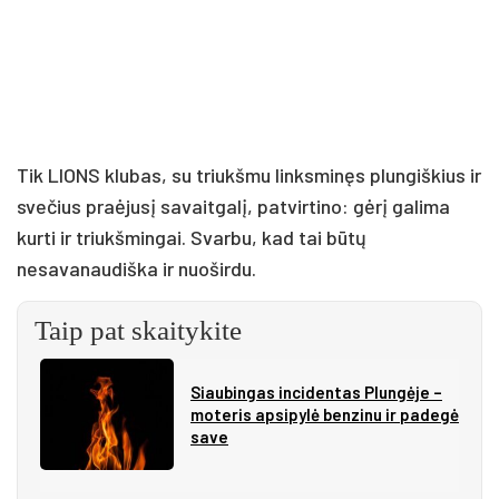
Tik LIONS klubas, su triukšmu linksminęs plungiškius ir
svečius praėjusį savaitgalį, patvirtino: gėrį galima
kurti ir triukšmingai. Svarbu, kad tai būtų
nesavanaudiška ir nuoširdu.
Taip pat skaitykite
Siau­bin­gas in­ci­den­tas Plun­gė­je –
mo­te­ris ap­si­py­lė ben­zi­nu ir pa­de­gė
sa­ve