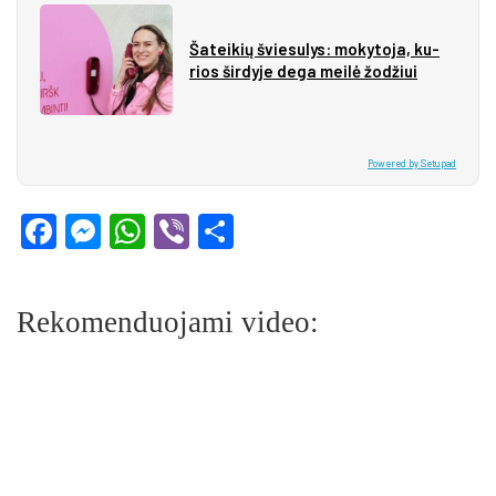
Ša­tei­kių švie­su­lys: mo­ky­to­ja, ku­
rios šir­dy­je de­ga mei­lė žo­džiui
Powered by Setupad
Facebook
Messenger
WhatsApp
Viber
Share
Rekomenduojami video: