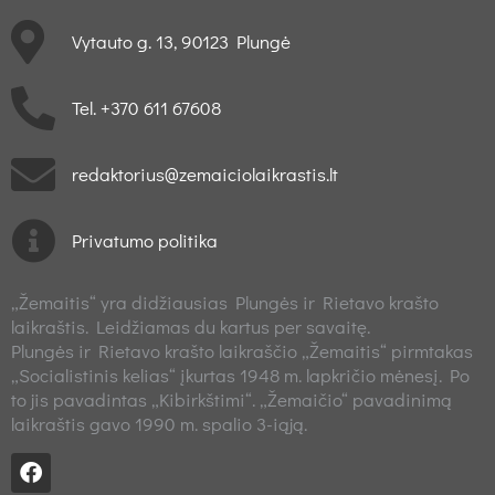
Vytauto g. 13, 90123 Plungė
Tel. +370 611 67608
redaktorius@zemaiciolaikrastis.lt
Privatumo politika
„Žemaitis“ yra didžiausias Plungės ir Rietavo krašto
laikraštis. Leidžiamas du kartus per savaitę.
Plungės ir Rietavo krašto laikraščio „Žemaitis“ pirmtakas
„Socialistinis kelias“ įkurtas 1948 m. lapkričio mėnesį. Po
to jis pavadintas „Kibirkštimi“. „Žemaičio“ pavadinimą
laikraštis gavo 1990 m. spalio 3-iąją.