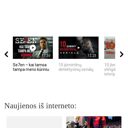
17:50
12:25
Se7en – kai tamsa
10 įsimintinų
10 įtemptų, k
tampa meno kūriniu
detektyvinių serialų
stingdančių k
istorijų
Naujienos iš interneto: