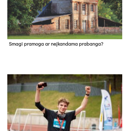
Sma­gi pra­mo­ga ar neį­kan­da­ma pra­ban­ga?