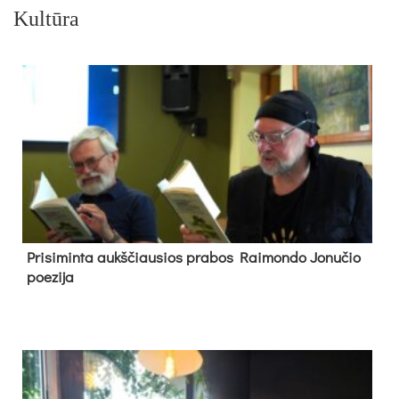
Kultūra
Pri­si­min­ta aukš­čiau­sios pra­bos Rai­mon­do Jo­nu­čio
poe­zi­ja