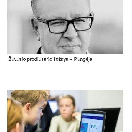
Žu­vu­sio pro­diu­se­rio šak­nys – Plun­gė­je