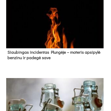
Siau­bin­gas in­ci­den­tas Plun­gė­je – mo­te­ris ap­si­py­lė
ben­zi­nu ir pa­de­gė sa­ve