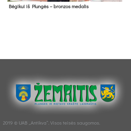
Bė­gi­kui iš Plun­gės – bron­zos me­da­lis
2019 © UAB „Antikva“. Visos teisės saugomos.