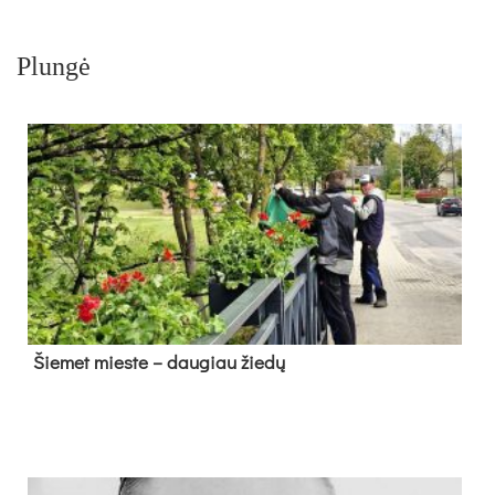
Plungė
Šie­met mies­te – dau­giau žie­dų