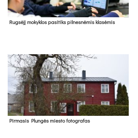
Rug­sė­jį mo­kyk­los pa­si­tiks pil­nes­nė­mis kla­sė­mis
Pir­ma­sis Plun­gės mies­to fo­tog­ra­fas