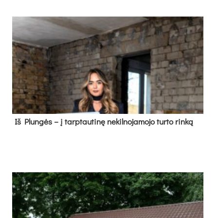
Iš Plungės – į tarptautinę nekilnojamojo turto rinką