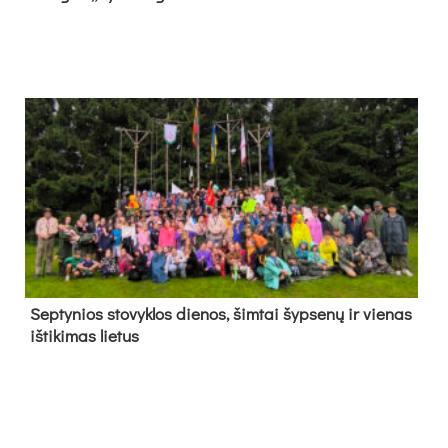
Sep­ty­nios sto­vyk­los die­nos, šim­tai šyp­se­nų ir vie­nas
iš­ti­ki­mas lie­tus