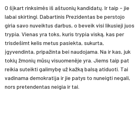
O šįkart rinksimės iš aštuonių kandidatų. Ir taip – jie
labai skirtingi. Dabartinis Prezidentas be perstojo
giria savo nuveiktus darbus, o beveik visi likusieji juos
trypia. Vienas yra toks, kuris trypia viską, kas per
trisdešimt kelis metus pasiekta, sukurta,
įgyvendinta, pripažinta bei naudojama. Na ir kas, juk
tokių žmonių mūsų visuomenėje yra. Jiems taip pat
reikia suteikti galimybę už kažką balsą atiduoti. Tai
vadinama demokratija ir jie patys to nuneigti negali,
nors pretendentas neigia ir tai.