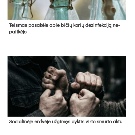
Teis­mas pa­sa­kė­le apie bi­čių ko­rių de­zin­fek­ci­ją ne­
pa­ti­kė­jo
So­cia­li­nė­je erd­vė­je už­gi­męs pyk­tis vir­to smur­to ak­tu