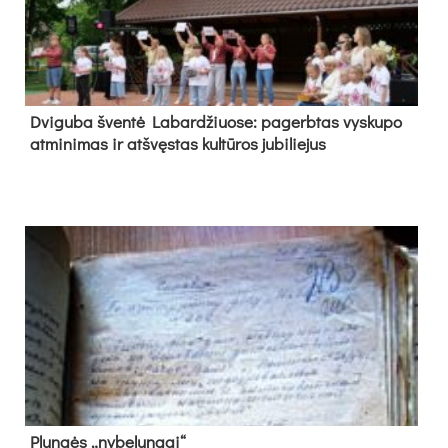
Dvi­gu­ba šven­tė La­bar­džiuo­se: pa­gerb­tas vys­ku­po
at­mi­ni­mas ir at­švęs­tas kul­tū­ros ju­bi­lie­jus
Plun­gės „ny­be­lun­gai“