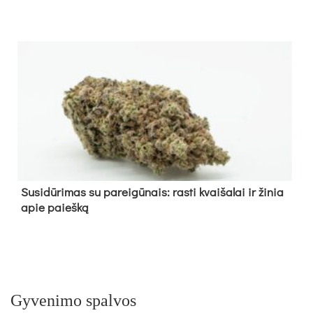
Su­si­dū­ri­mas su pa­rei­gū­nais: ras­ti kvai­ša­lai ir ži­nia
apie paieš­ką
Gyvenimo spalvos