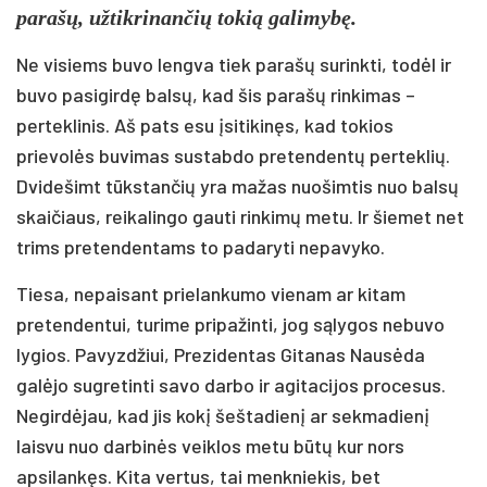
parašų, užtikrinančių tokią galimybę.
Ne visiems buvo lengva tiek parašų surinkti, todėl ir
buvo pasigirdę balsų, kad šis parašų rinkimas –
perteklinis. Aš pats esu įsitikinęs, kad tokios
prievolės buvimas sustabdo pretendentų perteklių.
Dvidešimt tūkstančių yra mažas nuošimtis nuo balsų
skaičiaus, reikalingo gauti rinkimų metu. Ir šiemet net
trims pretendentams to padaryti nepavyko.
Tiesa, nepaisant prielankumo vienam ar kitam
pretendentui, turime pripažinti, jog sąlygos nebuvo
lygios. Pavyzdžiui, Prezidentas Gitanas Nausėda
galėjo sugretinti savo darbo ir agitacijos procesus.
Negirdėjau, kad jis kokį šeštadienį ar sekmadienį
laisvu nuo darbinės veiklos metu būtų kur nors
apsilankęs. Kita vertus, tai menkniekis, bet