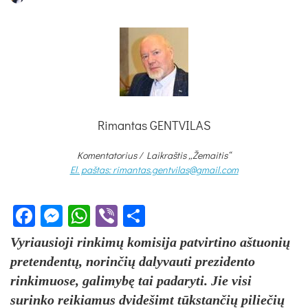
Rimantas GENTVILAS
Komentatorius /
Laikraštis „Žemaitis“
El. paštas: rimantas.gentvilas@gmail.com
Facebook
Messenger
WhatsApp
Viber
Share
Vyriausioji rinkimų komisija patvirtino aštuonių
pretendentų, norinčių dalyvauti prezidento
rinkimuose, galimybę tai padaryti. Jie visi
surinko reikiamus dvidešimt tūkstančių piliečių