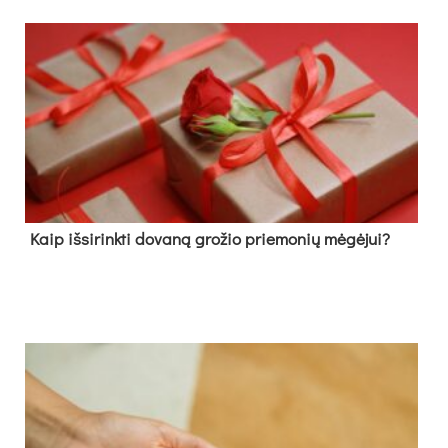
Kaip išsirinkti dovaną grožio priemonių mėgėjui?