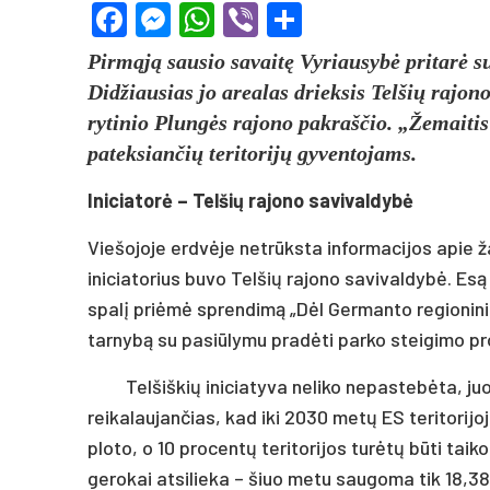
Facebook
Messenger
WhatsApp
Viber
Share
Pirmąją sausio savaitę Vyriausybė pritarė 
Didžiausias jo arealas drieksis Telšių rajono
rytinio Plungės rajono pakraščio. „Žemaitis
pateksiančių teritorijų gyventojams.
Iniciatorė – Telšių rajono savivaldybė
Viešojoje erdvėje netrūksta informacijos apie 
iniciatorius buvo Telšių rajono savivaldybė. Es
spalį priėmė sprendimą „Dėl Germanto regioninio
tarnybą su pasiūlymu pradėti parko steigimo p
Telšiškių iniciatyva neliko nepastebėta, juo
reikalaujančias, kad iki 2030 metų ES teritorij
ploto, o 10 procentų teritorijos turėtų būti tai
gerokai atsilieka – šiuo metu saugoma tik 18,38 p