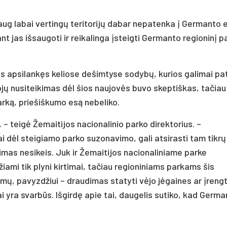
d daug labai vertingų teritorijų dabar nepatenka į Germanto 
ant jas išsaugoti ir reikalinga įsteigti Germanto regioninį p
is apsilankęs keliose dešimtyse sodybų, kurios galimai pa
tojų nusiteikimas dėl šios naujovės buvo skeptiškas, tačiau
arką, priešiškumo esą nebeliko.
– teigė Žemaitijos nacionalinio parko direktorius. –
ai dėl steigiamo parko suzonavimo, gali atsirasti tam tikrų
imas nesikeis. Juk ir Žemaitijos nacionaliniame parke
žiami tik plyni kirtimai, tačiau regioniniams parkams šis
mų, pavyzdžiui – draudimas statyti vėjo jėgaines ar įrengt
 yra svarbūs. Išgirdę apie tai, daugelis sutiko, kad Germa