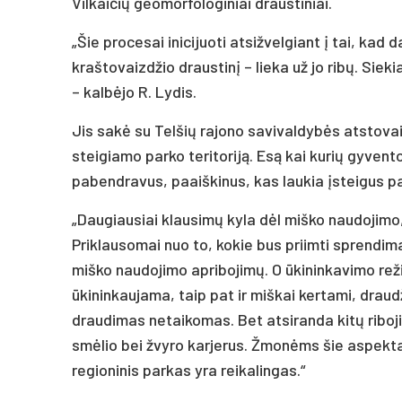
Vilkaičių geomorfologiniai draustiniai.
„Šie procesai inicijuoti atsižvelgiant į tai, ka
kraštovaizdžio draustinį – lieka už jo ribų. Sieki
– kalbėjo R. Lydis.
Jis sakė su Telšių rajono savivaldybės atstova
steigiamo parko teritoriją. Esą kai kurių gyven
pabendravus, paaiškinus, kas laukia įsteigus p
„Daugiausiai klausimų kyla dėl miško naudojimo, 
Priklausomai nuo to, kokie bus priimti sprendim
miško naudojimo apribojimų. O ūkininkavimo rež
ūkininkaujama, taip pat ir miškai kertami, draud
draudimas netaikomas. Bet atsiranda kitų riboji
smėlio bei žvyro karjerus. Žmonėms šie aspektai
regioninis parkas yra reikalingas.“