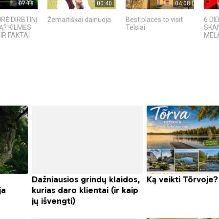
07:18
00:40
04:08
RĖ DIRBTINĮ
Žemaitiškai dainuoja
Best places to visit
6 DI
Ą? KILMĖS
Telsiai
SKAN
IR FAKTAI
MELAI