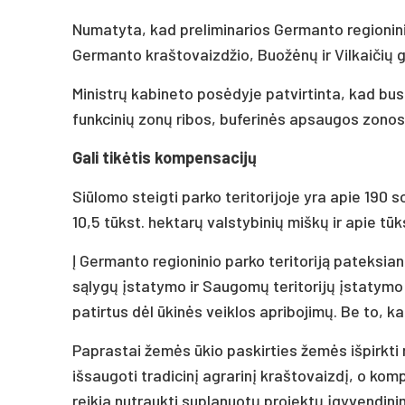
Numatyta, kad preliminarios Germanto regioninio
Germanto kraštovaizdžio, Buožėnų ir Vilkaičių 
Ministrų kabineto posėdyje patvirtinta, kad bus
funkcinių zonų ribos, buferinės apsaugos zonos 
Gali tikėtis kompensacijų
Siūlomo steigti parko teritorijoje yra apie 190 s
10,5 tūkst. hektarų valstybinių miškų ir apie tū
Į Germanto regioninio parko teritoriją pateksi
sąlygų įstatymo ir Saugomų teritorijų įstatym
patirtus dėl ūkinės veiklos apribojimų. Be to, kai
Paprastai žemės ūkio paskirties žemės išpirkti 
išsaugoti tradicinį agrarinį kraštovaizdį, o ko
reikia nutraukti suplanuotų projektų įgyvendin