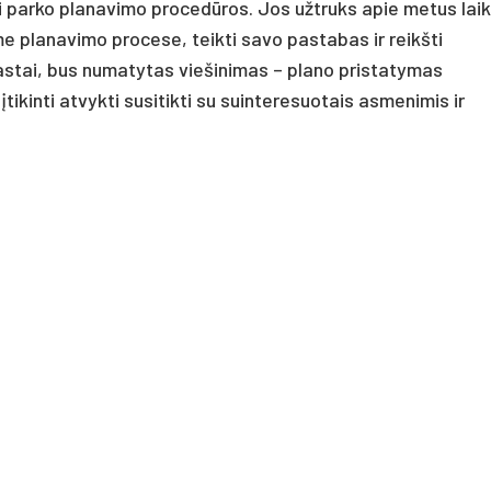
 parko planavimo procedūros. Jos užtruks apie metus laik
e planavimo procese, teikti savo pastabas ir reikšti
rastai, bus numatytas viešinimas – plano pristatymas
ikinti atvykti susitikti su suinteresuotais asmenimis ir