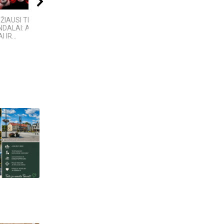
10:24
06:39
08:40
DŽIAUSI TECH
KĄ SLEPIA BALTIJOS
VIENINTELIS LIETUVIŲ
DALAI: AFEROS,
JŪRA? 5
KILMĖS NASA
 IR...
NUGRIMZDUSIOS...
ASTRONAUTAS