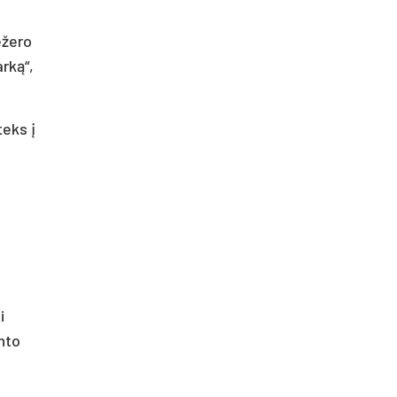
ežero
arką“,
teks į
i
nto