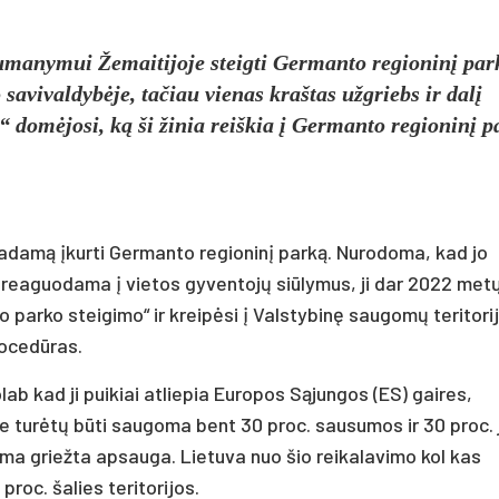
sumanymui Žemaitijoje steigti Germanto regioninį par
 savivaldybėje, tačiau vienas kraštas užgriebs ir dalį
“ domėjosi, ką ši žinia reiškia į Germanto regioninį p
žadamą įkurti Germanto regioninį parką. Nurodoma, kad jo
ą reaguodama į vietos gyventojų siūlymus, ji dar 2022 met
 parko steigimo“ ir kreipėsi į Valstybinę saugomų teritori
rocedūras.
lab kad ji puikiai atliepia Europos Sąjungos (ES) gaires,
oje turėtų būti saugoma bent 30 proc. sausumos ir 30 proc. 
koma griežta apsauga. Lietuva nuo šio reikalavimo kol kas
roc. šalies teritorijos.