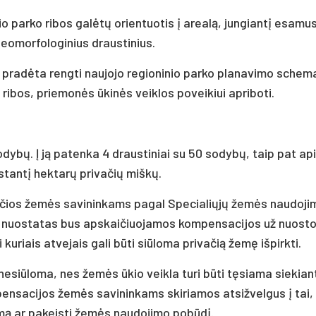
 parko ribos galėtų orientuotis į arealą, jungiantį esamu
geomorfologinius draustinius.
 pradėta rengti naujojo regioninio parko planavimo schema 
ribos, priemonės ūkinės veiklos poveikiui apriboti.
odybų. Į ją patenka 4 draustiniai su 50 sodybų, taip pat ap
kstantį hektarų privačių miškų.
ančios žemės savininkams pagal Specialiųjų žemės naudoji
o nuostatas bus apskaičiuojamos kompensacijos už nuostol
 kuriais atvejais gali būti siūloma privačią žemę išpirkti.
nesiūloma, nes žemės ūkio veikla turi būti tęsiama siekian
mpensacijos žemės savininkams skiriamos atsižvelgus į tai,
imą ar pakeisti žemės naudojimo pobūdį.