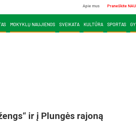
Apie mus
Praneškite NAU
TAS
MOKYKLŲ NAUJIENOS
SVEIKATA
KULTŪRA
SPORTAS
GY
engs“ ir į Plungės rajoną