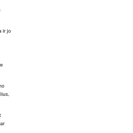
s
ir jo
ie
mo
ius,
t
 ar