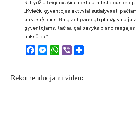
R. Lydžio teigimu, šiuo metu pradedamos rengti
„Kviečiu gyventojus aktyviai sudalyvauti pačiam
pastebėjimus. Baigiant parengti planą, kaip įp
gyventojams, tačiau gal pavyks plano rengėjus įt
anksčiau.“
Facebook
Messenger
WhatsApp
Viber
Share
Rekomenduojami video: