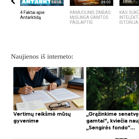
04:58
09:00
4 Faktai apie
KAMUOLINIS ŽAIBAS:
KAS SUKŪ
Antarktidą
MĮSLINGA GAMTOS
INTELEKT
PASLAPTIS
ISTORIJA 
Naujienos iš interneto: