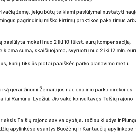
privačią žemę, jeigu būtų teikiami pasiūlymai nustatyti nau
mingus pagrindinių miško kirtimų praktikos pakeitimus arb
 pasiūlyta mokėti nuo 2 iki 10 tūkst. eurų kompensaciją.
eikiama suma, skaičiuojama, svyruotų nuo 2 iki 12 mln. eur
kus, kurių tikslūs plotai paaiškės parko planavimo metu.
arką gerai žinomi Žemaitijos nacionalinio parko direkcijos
riui Ramūnui Lydžiui. Jis sakė konsultavęs Telšių rajono
drieksis Telšių rajono savivaldybėje, tačiau kliudys ir Plun
ėdžių apylinkėse esantys Buožėnų ir Kantaučių apylinkėse 