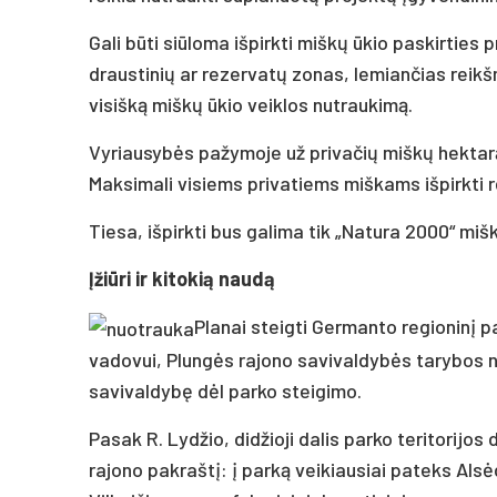
Gali būti siūloma išpirkti miškų ūkio paskirties 
draustinių ar rezervatų zonas, lemiančias reikš
visišką miškų ūkio veiklos nutraukimą.
Vyriausybės pažymoje už privačių miškų hektarą
Maksimali visiems privatiems miškams išpirkti r
Tiesa, išpirkti bus galima tik „Natura 2000“ miš
Įžiūri ir kitokią naudą
Planai steigti Germanto regioninį p
vadovui, Plungės rajono savivaldybės tarybos na
savivaldybę dėl parko steigimo.
Pasak R. Lydžio, didžioji dalis parko teritorijos 
rajono pakraštį: į parką veikiausiai pateks Als