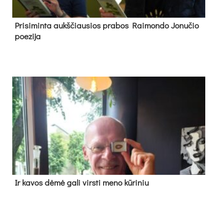
Pri­si­min­ta aukš­čiau­sios pra­bos Rai­mon­do Jo­nu­čio
poe­zi­ja
Ir ka­vos dė­mė ga­li virs­ti me­no kū­ri­niu