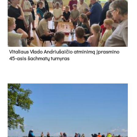
Vi­ta­liaus Vla­do And­riu­šai­čio at­mi­ni­mą įpras­mi­no
45-asis šach­ma­tų tur­ny­ras