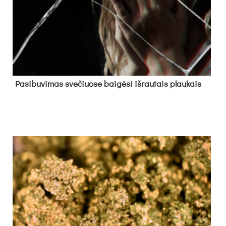
Pa­si­bu­vi­mas sve­čiuo­se bai­gė­si iš­rau­tais plau­kais