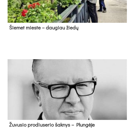
Šie­met mies­te – dau­giau žie­dų
Žu­vu­sio pro­diu­se­rio šak­nys – Plun­gė­je