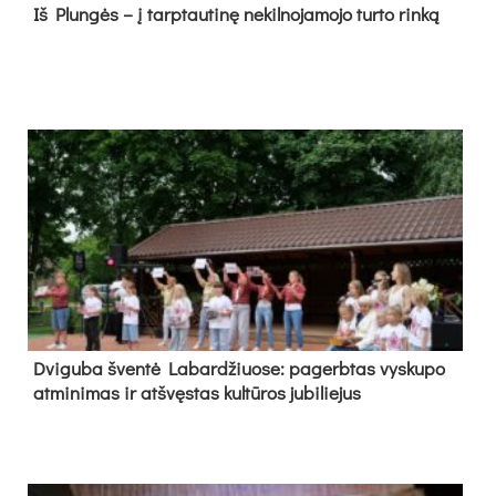
Iš Plungės – į tarptautinę nekilnojamojo turto rinką
Dvi­gu­ba šven­tė La­bar­džiuo­se: pa­gerb­tas vys­ku­po
at­mi­ni­mas ir at­švęs­tas kul­tū­ros ju­bi­lie­jus