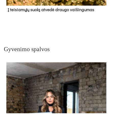
Į tei­sia­mų­jų suo­lą at­ve­dė drau­go vai­šin­gu­mas
Gyvenimo spalvos