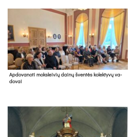
Ap­do­va­no­ti moks­lei­vių dai­nų šven­tės ko­lek­ty­vų va­
do­vai