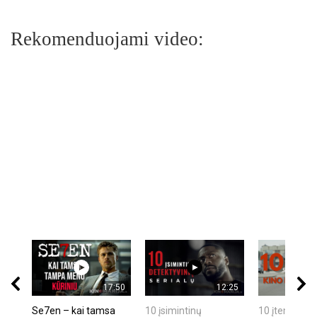
Rekomenduojami video:
17:50
12:25
Se7en – kai tamsa
10 įsimintinų
10 įtemptų, k