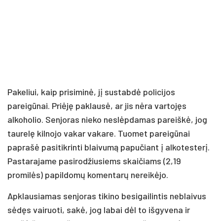
Pakeliui, kaip prisiminė, jį sustabdė policijos
pareigūnai. Priėję paklausė, ar jis nėra vartojęs
alkoholio. Senjoras nieko neslėpdamas pareiškė, jog
taurelę kilnojo vakar vakare. Tuomet pareigūnai
paprašė pasitikrinti blaivumą papučiant į alkotesterį.
Pastarajame pasirodžiusiems skaičiams (2,19
promilės) papildomų komentarų nereikėjo.
Apklausiamas senjoras tikino besigailintis neblaivus
sėdęs vairuoti, sakė, jog labai dėl to išgyvena ir