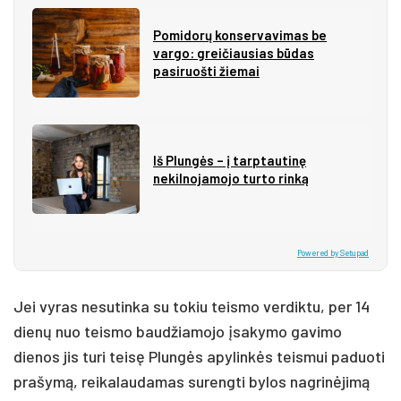
Pomidorų konservavimas be
vargo: greičiausias būdas
pasiruošti žiemai
Iš Plungės – į tarptautinę
nekilnojamojo turto rinką
Powered by Setupad
Jei vyras nesutinka su tokiu teismo verdiktu, per 14
dienų nuo teismo baudžiamojo įsakymo gavimo
dienos jis turi teisę Plungės apylinkės teismui paduoti
prašymą, reikalaudamas surengti bylos nagrinėjimą