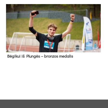
Bė­gi­kui iš Plun­gės – bron­zos me­da­lis