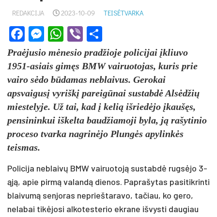
REDAKCIJA
2023-10-09
TEISĖTVARKA
Facebook
Messenger
WhatsApp
Viber
Share
Praėjusio mėnesio pradžioje policijai įkliuvo
1951-asiais gimęs BMW vairuotojas, kuris prie
vairo sėdo būdamas neblaivus. Gerokai
apsvaigusį vyriškį pareigūnai sustabdė Alsėdžių
miestelyje. Už tai, kad į kelią išriedėjo įkaušęs,
pensininkui iškelta baudžiamoji byla, ją rašytinio
proceso tvarka nagrinėjo Plungės apylinkės
teismas.
Policija neblaivų BMW vairuotoją sustabdė rugsėjo 3-
ąją, apie pirmą valandą dienos. Paprašytas pasitikrinti
blaivumą senjoras neprieštaravo, tačiau, ko gero,
nelabai tikėjosi alkotesterio ekrane išvysti daugiau