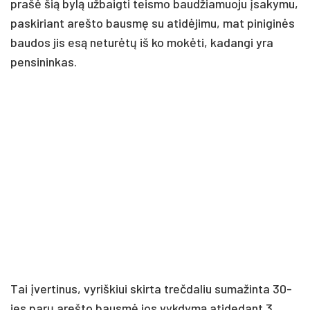
prašė šią bylą užbaigti teismo baudžiamuoju įsakymu,
paskiriant arešto bausmę su atidėjimu, mat piniginės
baudos jis esą neturėtų iš ko mokėti, kadangi yra
pensininkas.
Tai įvertinus, vyriškiui skirta trečdaliu sumažinta 30-
ies parų arešto bausmė jos vykdymą atidedant 3