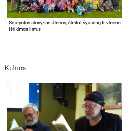
Sep­ty­nios sto­vyk­los die­nos, šim­tai šyp­se­nų ir vie­nas
iš­ti­ki­mas lie­tus
Kultūra