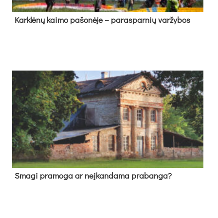
Kark­lė­nų kai­mo pa­šo­nė­je – pa­ras­par­nių var­žy­bos
Sma­gi pra­mo­ga ar neį­kan­da­ma pra­ban­ga?