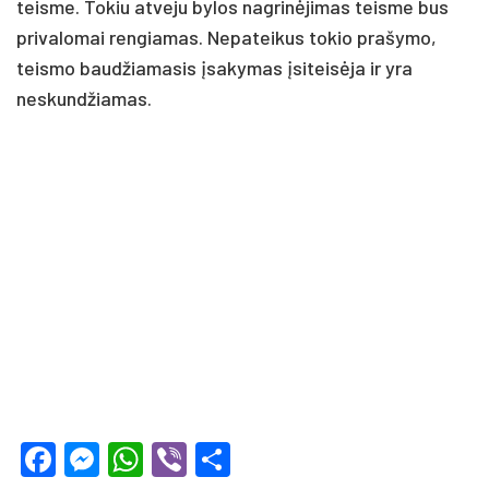
teisme. Tokiu atveju bylos nagrinėjimas teisme bus
privalomai rengiamas. Nepateikus tokio prašymo,
teismo baudžiamasis įsakymas įsiteisėja ir yra
neskundžiamas.
Facebook
Messenger
WhatsApp
Viber
Share