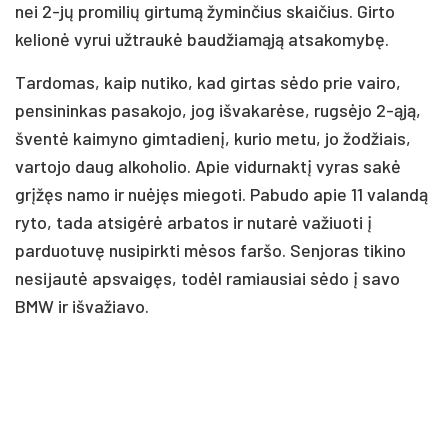
nei 2-jų promilių girtumą žyminčius skaičius. Girto
kelionė vyrui užtraukė baudžiamąją atsakomybę.
Tardomas, kaip nutiko, kad girtas sėdo prie vairo,
pensininkas pasakojo, jog išvakarėse, rugsėjo 2-ąją,
šventė kaimyno gimtadienį, kurio metu, jo žodžiais,
vartojo daug alkoholio. Apie vidurnaktį vyras sakė
grįžęs namo ir nuėjęs miegoti. Pabudo apie 11 valandą
ryto, tada atsigėrė arbatos ir nutarė važiuoti į
parduotuvę nusipirkti mėsos faršo. Senjoras tikino
nesijautė apsvaigęs, todėl ramiausiai sėdo į savo
BMW ir išvažiavo.