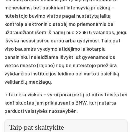
mėnesiams, bet paskiriant intensyvią priežiūrą –
nuteistojo buvimo vietos pagal nustatytą laiką
kontrolę elektroninio stebėjimo priemonėmis bei
uždraudžiant išeiti iš namų nuo 22 iki 6 valandos, jeigu
išvyka nesusijusi su darbu arba gydymusi. Taip pat
viso bausmės vykdymo atidėjimo laikotarpiu
pensininkui neleidžiama išvykti už gyvenamosios
vietos miesto (rajono) ribų be nuteistojo priežiūrą
vykdančios institucijos leidimo bei vartoti psichiką
veikiančių medžiagų.
Ir tai nėra viskas – vyrui porai metų atimtos teisės bei
konfiskuotas jam priklausantis BMW, kurį nutarta
perduoti valstybės nuosavybėn.
Taip pat skaitykite