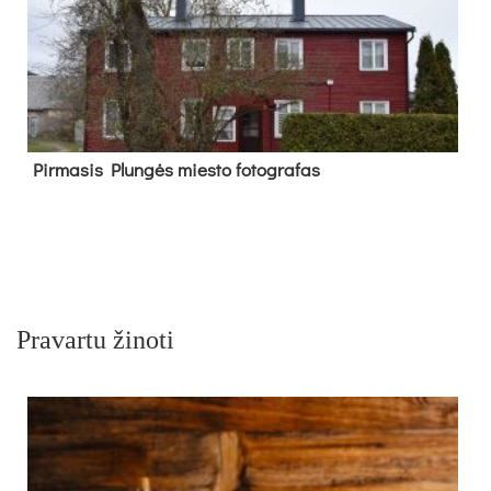
Pir­ma­sis Plun­gės mies­to fo­tog­ra­fas
Pravartu žinoti