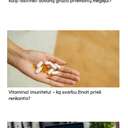
Kaip išsirinkti dovaną grožio priemonių mėgėjui?
Vitaminai imunitetui – ką svarbu žinoti prieš
renkantis?