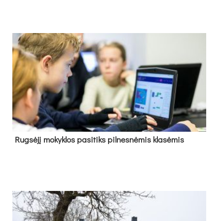
Rug­sė­jį mo­kyk­los pa­si­tiks pil­nes­nė­mis kla­sė­mis