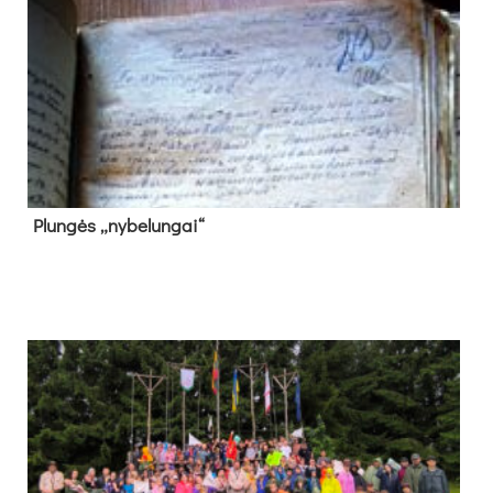
Plun­gės „ny­be­lun­gai“