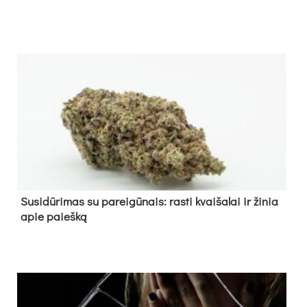
Su­si­dū­ri­mas su pa­rei­gū­nais: ras­ti kvai­ša­lai ir ži­nia
apie paieš­ką