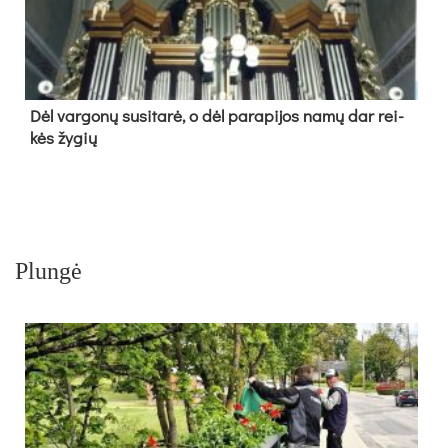
Dėl var­go­nų su­si­ta­rė, o dėl pa­ra­pi­jos na­mų dar rei­
kės žy­gių
Plungė