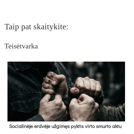
Taip pat skaitykite:
Teisėtvarka
So­cia­li­nė­je erd­vė­je už­gi­męs pyk­tis vir­to smur­to ak­tu