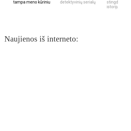
tampa meno kūriniu
detektyvinių serialų
stingdančių k
istorijų
Naujienos iš interneto: