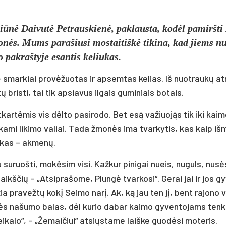
iū­nė Dai­vu­tė Pet­raus­kie­nė, pa­klaus­ta, ko­dėl pa­mirš­ti
­nės. Mums pa­ra­šiu­si mos­tai­tiš­kė ti­ki­na, kad jiems nu
pa­kraš­ty­je esan­tis ke­liu­kas.
– smar­kiai pro­vė­žuo­tas ir ap­sem­tas ke­lias. Iš nuo­trau­kų at­
tų bris­ti, tai tik ap­sia­vus il­gais gu­mi­niais bo­tais.
­kar­tė­mis vis dėl­to pa­si­ro­do. Bet esą va­žiuo­jąs tik iki kai­
ie­ka­mi li­ki­mo va­liai. Ta­da žmo­nės ima tvar­ky­tis, kas kaip iš­
, kas – ak­me­nų.
u su­ruoš­ti, mo­kė­sim vi­si. Kaž­kur pi­ni­gai nueis, nu­guls, nu­sė
ir aikš­čių – „At­sip­ra­šo­me, Plun­gė tvar­ko­si“. Ge­rai jai ir jos g
žia pra­vež­tų ko­kį Sei­mo na­rį. Ak, ką jau ten jį, bent ra­jo­no 
ės na­šu­mo ba­las, dėl ku­rio da­bar kai­mo gy­ven­to­jams ten­
­ka­lo“, – „Že­mai­čiui“ at­siųs­ta­me laiš­ke guo­dė­si mo­te­ris.