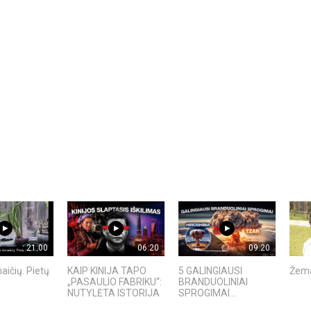
21:00
06:20
09:20
aičių. Pietų
KAIP KINIJA TAPO
5 GALINGIAUSI
Žema
„PASAULIO FABRIKU“:
BRANDUOLINIAI
NUTYLĖTA ISTORIJA
SPROGIMAI...