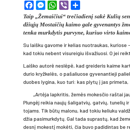
Facebook
Messenger
WhatsApp
Viber
Share
Taip „Že­mai­čiui“ tre­čia­die­nį sa­kė Ku­lių se­n
džių­jų Mos­tai­čių kai­mo ga­le gy­ve­nan­tys žmo
ten­ka murk­dy­tis pur­vy­ne, ku­riuo vir­to kai­mo 
Su laiš­ku ga­vo­me ir ke­lias nuo­trau­kas, ku­rio­se 
kad to­kiu ne­bent vi­su­rei­giu iš­va­žiuo­si. O jei reik­
Laiš­ko au­to­rė ne­slė­pė, kad grei­de­ris kai­me kart
du­rio kryž­ke­lės, o pa­ša­liuo­se gy­ve­nan­tie­ji pa­l
duo­bes ly­gi­na, kuo tu­ri: kas ply­tų į jas pri­me­ta
„Ar­tė­ja lapk­ri­tis, že­mės mo­kes­čio raš­tai ja
Plun­gėj rei­kia nau­jų ša­li­gat­vių, gat­vių, tu­ne­lių 
to­jams. Tik bū­tų ma­lo­nu, kad to­kiu ke­liu­ku val­d
džia pa­si­murk­dy­tų. Gal ta­da su­pras­tų, kad že­m
des­nį mo­kes­tį mo­kė­ti, čia bu­vo pa­di­din­tas be rei