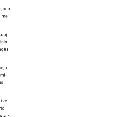
a­jo­no
ai­me
 tuoj
i­nin­
n­gės
sė­jo
i­mi­
is
at­vę
rio
s­tai­