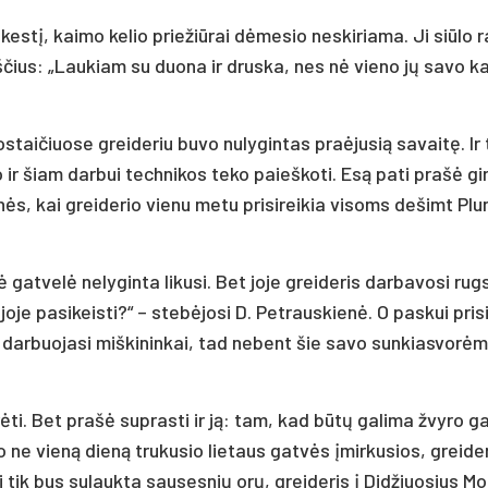
s­tį, kai­mo ke­lio prie­žiū­rai dė­me­sio ne­ski­ria­ma. Ji siū­lo r
­kraš­čius: „Lau­kiam su duo­na ir drus­ka, nes nė vie­no jų sa­vo k
s­tai­čiuo­se grei­de­riu bu­vo nu­ly­gin­tas praė­ju­sią sa­vai­tę. Ir
 o ir šiam dar­bui tech­ni­kos te­ko paieš­ko­ti. Esą pa­ti pra­šė gi­r
ės, kai grei­de­rio vie­nu me­tu pri­si­rei­kia vi­soms de­šimt Plu
gat­ve­lė ne­ly­gin­ta li­ku­si. Bet jo­je grei­de­ris dar­ba­vo­si rug­
­je pa­si­keis­ti?“ – ste­bė­jo­si D. Pet­raus­kie­nė. O pa­skui pri­s
dar­buo­ja­si miš­ki­nin­kai, tad ne­bent šie sa­vo sun­kias­vo­rė­m
ū­rė­ti. Bet pra­šė su­pras­ti ir ją: tam, kad bū­tų ga­li­ma žvy­ro g
 po ne vie­ną die­ną tru­ku­sio lie­taus gat­vės įmir­ku­sios, grei­de­
i tik bus su­lauk­ta sau­ses­nių orų, grei­de­ris į Di­džiuo­sius Mo