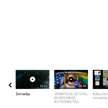
02:02
08:40
Žemaitija
VIENINTELIS LIETUVIŲ
Kalba žem
KILMĖS NASA
žemaičiai
ASTRONAUTAS