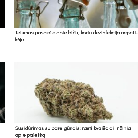
Teis­mas pa­sa­kė­le apie bi­čių ko­rių de­zin­fek­ci­ją ne­pa­ti­
kė­jo
Su­si­dū­ri­mas su pa­rei­gū­nais: ras­ti kvai­ša­lai ir ži­nia
apie paieš­ką