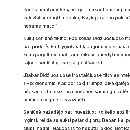
Pa­sak mos­tai­tiš­kės, ne­tgi ir mo­kant di­des­nį mo­ke
val­džiai su­reng­ti ru­de­ni­nę iš­vy­ką į ra­jo­no pa
ne­sa­me ma­tę.“
Ku­lių se­niū­nė ti­ki­no, kad ke­lias Di­džiuo­siuo­se Mo
pat pri­dū­rė, kad ly­gin­tas tik pa­grin­di­nis ke­lias,
ki­jos pa­gal­bos, mat tam rei­ka­lui sam­dy­tos įmo­n
ra­jo­no se­niū­ni­jų, var­giai pri­si­šauk­si.
„Da­bar Di­džiuo­siuo­se Mos­tai­čiuo­se tik vie­nin­te­lė 
11–12 die­no­mis. Kas per to­kį trum­pą lai­ką ga­lė­jo jo
nė, kad ne­to­lie­se tos nuo­ša­lios kai­mo gat­ve­lės 
ma­ši­no­mis ga­lė­jo iš­va­ži­nė­ti.
Se­niū­nė pa­ža­dė­jo pa­ti nu­va­žiuo­ti to ke­lio ap­ži
ly­gin­ti, rei­kia su­lauk­ti pa­lan­kių orų. Da­bar, kai
siųs­ti ne­ga­li. Nau­dos iš to ne­bū­tų jo­kios. Bet ka