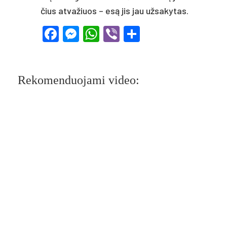
čius at­va­žiuos – esą jis jau už­sa­ky­tas.
Facebook
Messenger
WhatsApp
Viber
Share
Rekomenduojami video: