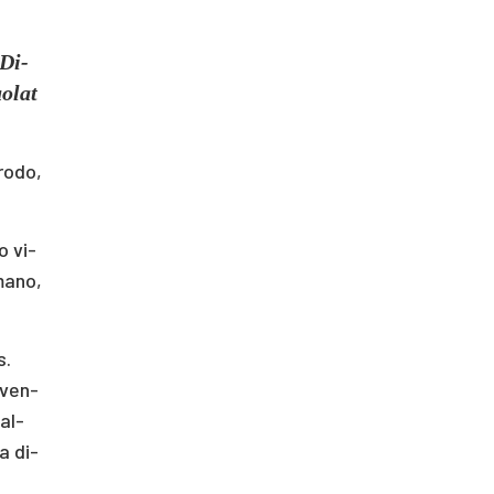
 Di­
o­lat
ro­do,
mo vi­
ma­no,
s.
y­ven­
val­
ka di­