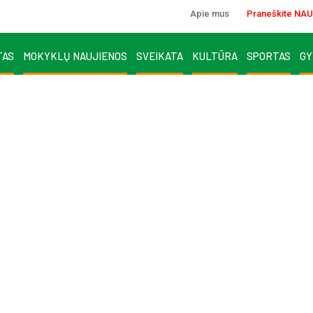
Apie mus
Praneškite NAU
TAS
MOKYKLŲ NAUJIENOS
SVEIKATA
KULTŪRA
SPORTAS
GY
I