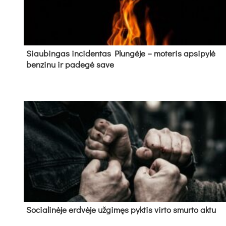
Siau­bin­gas in­ci­den­tas Plun­gė­je – mo­te­ris ap­si­py­lė
ben­zi­nu ir pa­de­gė sa­ve
So­cia­li­nė­je erd­vė­je už­gi­męs pyk­tis vir­to smur­to ak­tu