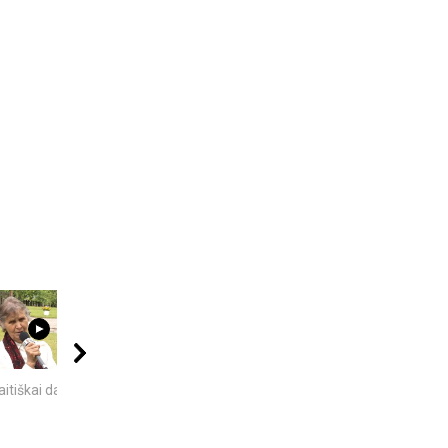
00:40
17:03
04:08
itiškai dainuoja
„Bręstantis blogis“ –
Best places to visit
kriminalinis serialas
Telsiai
pakeitęs televizijos...