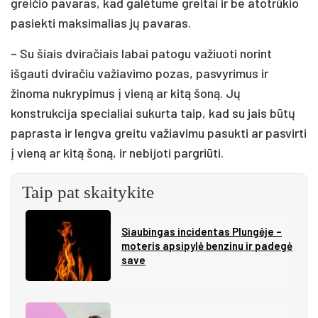
greičio pavaras, kad galėtume greitai ir be atotrūkio
pasiekti maksimalias jų pavaras.
– Su šiais dviračiais labai patogu važiuoti norint
išgauti dviračiu važiavimo pozas, pasvyrimus ir
žinoma nukrypimus į vieną ar kitą šoną. Jų
konstrukcija specialiai sukurta taip, kad su jais būtų
paprasta ir lengva greitu važiavimu pasukti ar pasvirti
į vieną ar kitą šoną, ir nebijoti pargriūti.
Taip pat skaitykite
Siau­bin­gas in­ci­den­tas Plun­gė­je –
mo­te­ris ap­si­py­lė ben­zi­nu ir pa­de­gė
sa­ve