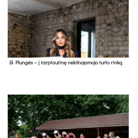
Iš Plungės – į tarptautinę nekilnojamojo turto rinką