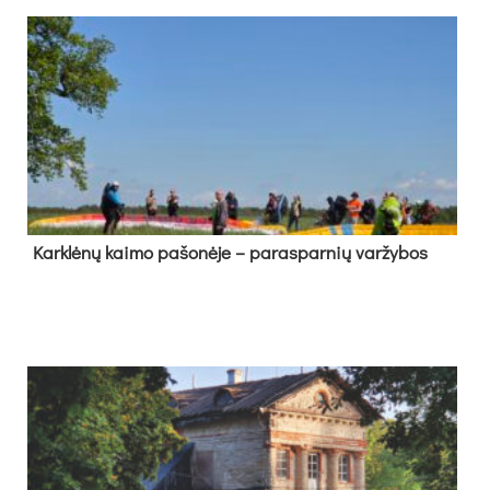
Kark­lė­nų kai­mo pa­šo­nė­je – pa­ras­par­nių var­žy­bos