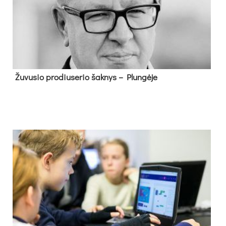
Žu­vu­sio pro­diu­se­rio šak­nys – Plun­gė­je