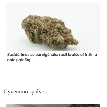
Su­si­dū­ri­mas su pa­rei­gū­nais: ras­ti kvai­ša­lai ir ži­nia
apie paieš­ką
Gyvenimo spalvos