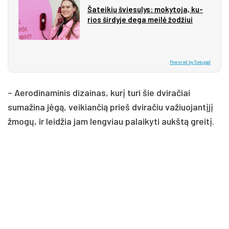
Ša­tei­kių švie­su­lys: mo­ky­to­ja, ku­
rios šir­dy­je de­ga mei­lė žo­džiui
Powered by Setupad
– Aerodinaminis dizainas, kurį turi šie dviračiai
sumažina jėgą, veikiančią prieš dviračiu važiuojantįjį
žmogų, ir leidžia jam lengviau palaikyti aukštą greitį.