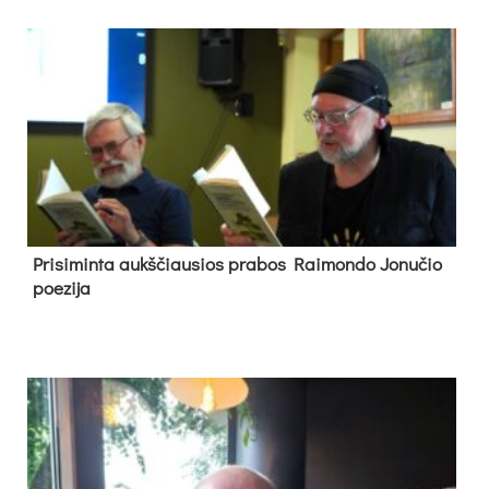
Pri­si­min­ta aukš­čiau­sios pra­bos Rai­mon­do Jo­nu­čio
poe­zi­ja