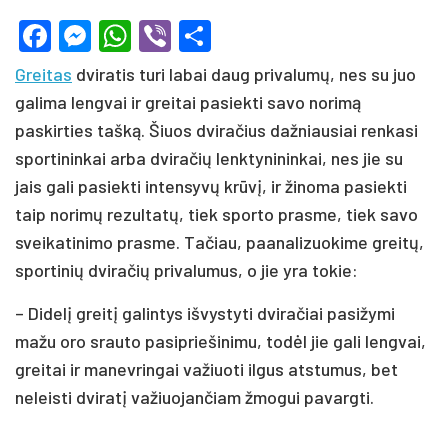
Facebook
Messenger
WhatsApp
Viber
Share
Greitas
dviratis turi labai daug privalumų, nes su juo
galima lengvai ir greitai pasiekti savo norimą
paskirties tašką. Šiuos dviračius dažniausiai renkasi
sportininkai arba dviračių lenktynininkai, nes jie su
jais gali pasiekti intensyvų krūvį, ir žinoma pasiekti
taip norimų rezultatų, tiek sporto prasme, tiek savo
sveikatinimo prasme. Tačiau, paanalizuokime greitų,
sportinių dviračių privalumus, o jie yra tokie:
– Didelį greitį galintys išvystyti dviračiai pasižymi
mažu oro srauto pasipriešinimu, todėl jie gali lengvai,
greitai ir manevringai važiuoti ilgus atstumus, bet
neleisti dviratį važiuojančiam žmogui pavargti.