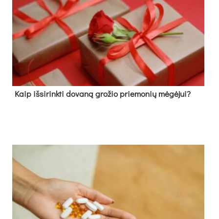
Kaip išsirinkti dovaną grožio priemonių mėgėjui?