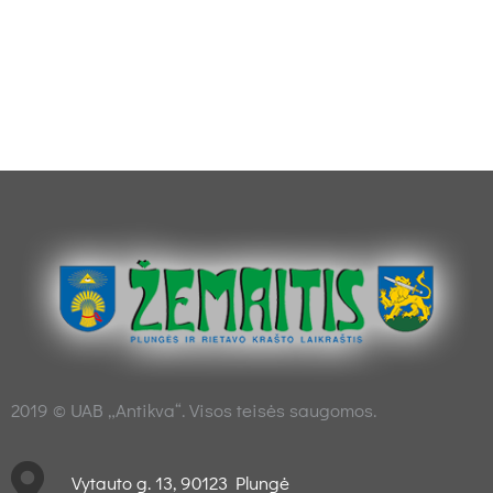
2019 © UAB „Antikva“. Visos teisės saugomos.
Vytauto g. 13, 90123 Plungė