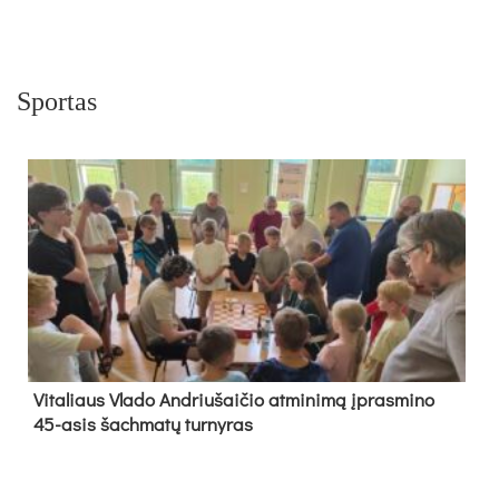
Sportas
Vi­ta­liaus Vla­do And­riu­šai­čio at­mi­ni­mą įpras­mi­no
45-asis šach­ma­tų tur­ny­ras