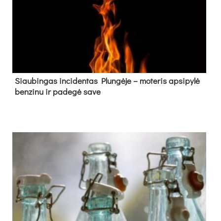
Siau­bin­gas in­ci­den­tas Plun­gė­je – mo­te­ris ap­si­py­lė
ben­zi­nu ir pa­de­gė sa­ve