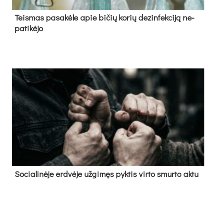
Teis­mas pa­sa­kė­le apie bi­čių ko­rių de­zin­fek­ci­ją ne­
pa­ti­kė­jo
So­cia­li­nė­je erd­vė­je už­gi­męs pyk­tis vir­to smur­to ak­tu