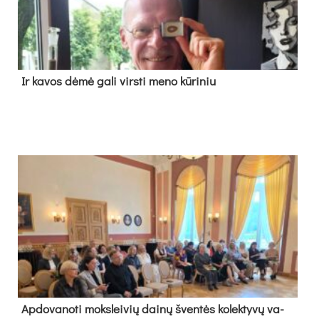
Ir ka­vos dė­mė ga­li virs­ti me­no kū­ri­niu
Ap­do­va­no­ti moks­lei­vių dai­nų šven­tės ko­lek­ty­vų va­