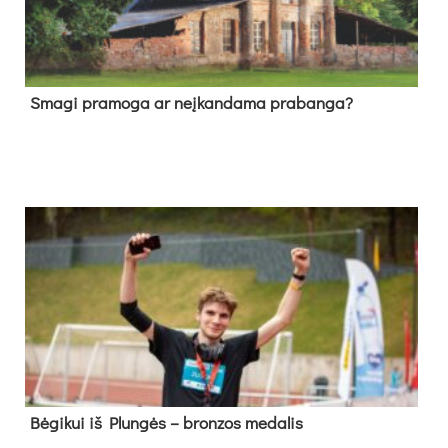
Sma­gi pra­mo­ga ar neį­kan­da­ma pra­ban­ga?
Bė­gi­kui iš Plun­gės – bron­zos me­da­lis