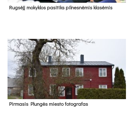
Rug­sė­jį mo­kyk­los pa­si­tiks pil­nes­nė­mis kla­sė­mis
Pir­ma­sis Plun­gės mies­to fo­tog­ra­fas