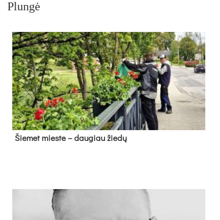
Plungė
Šie­met mies­te – dau­giau žie­dų