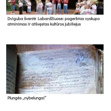
Dvi­gu­ba šven­tė La­bar­džiuo­se: pa­gerb­tas vys­ku­po
at­mi­ni­mas ir at­švęs­tas kul­tū­ros ju­bi­lie­jus
Plun­gės „ny­be­lun­gai“