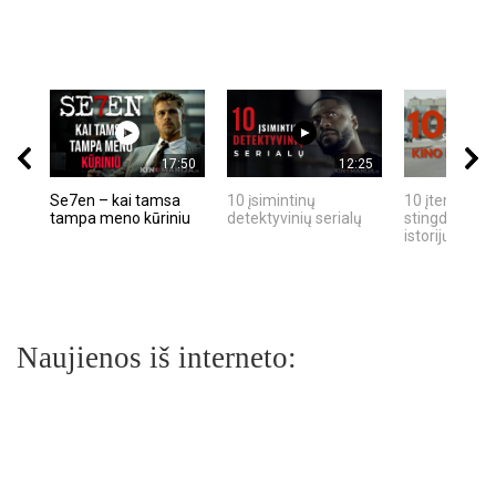
17:50
12:25
Se7en – kai tamsa
10 įsimintinų
10 įtemptų, k
tampa meno kūriniu
detektyvinių serialų
stingdančių k
istorijų
Naujienos iš interneto: