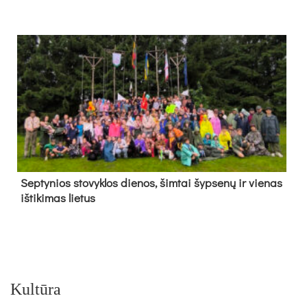
Sep­ty­nios sto­vyk­los die­nos, šim­tai šyp­se­nų ir vie­nas
iš­ti­ki­mas lie­tus
Kultūra