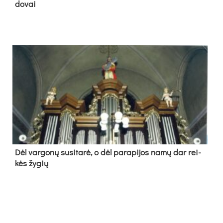
do­vai
Dėl var­go­nų su­si­ta­rė, o dėl pa­ra­pi­jos na­mų dar rei­
kės žy­gių