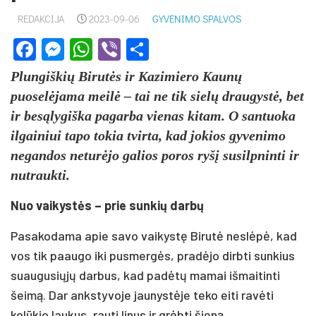
REDAKCIJA
2023-09-06
GYVENIMO SPALVOS
Facebook
Messenger
WhatsApp
Viber
Share
Plungiškių Birutės ir Kazimiero Kaunų
puoselėjama meilė – tai ne tik sielų draugystė, bet
ir besąlygiška pagarba vienas kitam. O santuoka
ilgainiui tapo tokia tvirta, kad jokios gyvenimo
negandos neturėjo galios poros ryšį susilpninti ir
nutraukti.
Nuo vaikystės – prie sunkių darbų
Pasakodama apie savo vaikystę Birutė neslėpė, kad
vos tik paaugo iki pusmergės, pradėjo dirbti sunkius
suaugusiųjų darbus, kad padėtų mamai išmaitinti
šeimą. Dar ankstyvoje jaunystėje teko eiti ravėti
kolūkio laukus, rauti linus ir grėbti šieną.