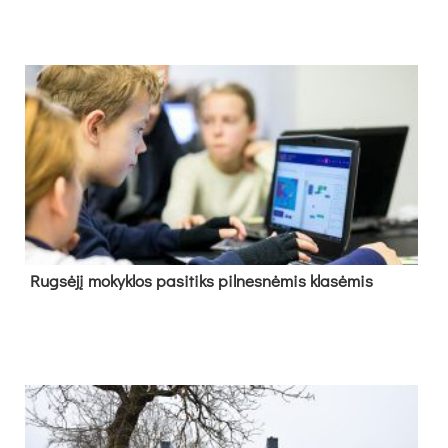
Rug­sė­jį mo­kyk­los pa­si­tiks pil­nes­nė­mis kla­sė­mis