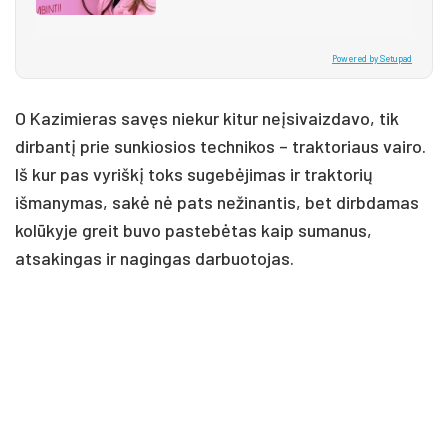
Powered by Setupad
O Kazimieras savęs niekur kitur neįsivaizdavo, tik
dirbantį prie sunkiosios technikos – traktoriaus vairo.
Iš kur pas vyriškį toks sugebėjimas ir traktorių
išmanymas, sakė nė pats nežinantis, bet dirbdamas
kolūkyje greit buvo pastebėtas kaip sumanus,
atsakingas ir nagingas darbuotojas.