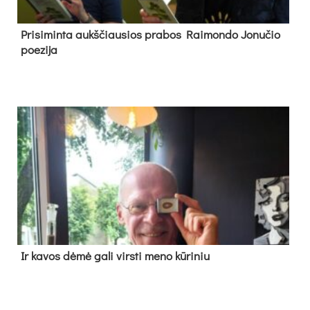
Pri­si­min­ta aukš­čiau­sios pra­bos Rai­mon­do Jo­nu­čio
poe­zi­ja
Ir ka­vos dė­mė ga­li virs­ti me­no kū­ri­niu