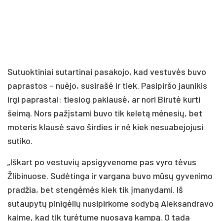
Sutuoktiniai sutartinai pasakojo, kad vestuvės buvo
paprastos – nuėjo, susirašė ir tiek. Pasipiršo jaunikis
irgi paprastai: tiesiog paklausė, ar nori Birutė kurti
šeimą. Nors pažįstami buvo tik keletą mėnesių, bet
moteris klausė savo širdies ir nė kiek nesuabejojusi
sutiko.
„Iškart po vestuvių apsigyvenome pas vyro tėvus
Žlibinuose. Sudėtinga ir vargana buvo mūsų gyvenimo
pradžia, bet stengėmės kiek tik įmanydami. Iš
sutaupytų pinigėlių nusipirkome sodybą Aleksandravo
kaime, kad tik turėtume nuosavą kampą. O tada