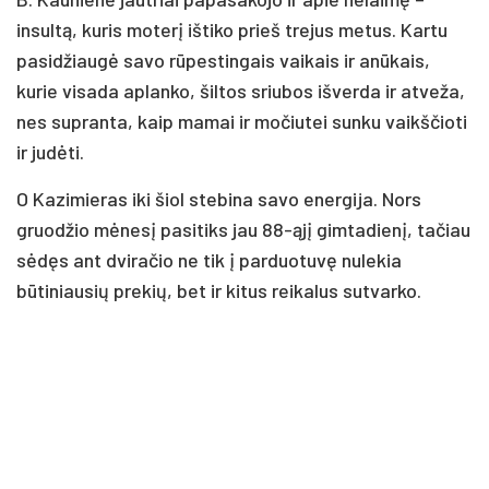
insultą, kuris moterį ištiko prieš trejus metus. Kartu
pasidžiaugė savo rūpestingais vaikais ir anūkais,
kurie visada aplanko, šiltos sriubos išverda ir atveža,
nes supranta, kaip mamai ir močiutei sunku vaikščioti
ir judėti.
O Kazimieras iki šiol stebina savo energija. Nors
gruodžio mėnesį pasitiks jau 88-ąjį gimtadienį, tačiau
sėdęs ant dviračio ne tik į parduotuvę nulekia
būtiniausių prekių, bet ir kitus reikalus sutvarko.