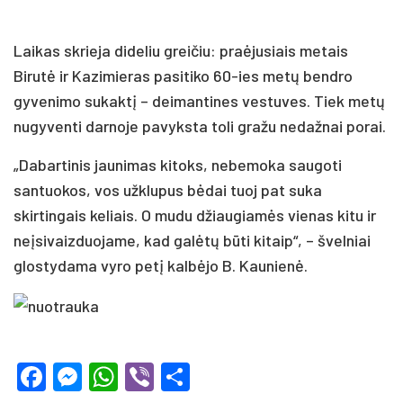
Laikas skrieja dideliu greičiu: praėjusiais metais
Birutė ir Kazimieras pasitiko 60-ies metų bendro
gyvenimo sukaktį – deimantines vestuves. Tiek metų
nugyventi darnoje pavyksta toli gražu nedažnai porai.
„Dabartinis jaunimas kitoks, nebemoka saugoti
santuokos, vos užklupus bėdai tuoj pat suka
skirtingais keliais. O mudu džiaugiamės vienas kitu ir
neįsivaizduojame, kad galėtų būti kitaip“, – švelniai
glostydama vyro petį kalbėjo B. Kaunienė.
Facebook
Messenger
WhatsApp
Viber
Share