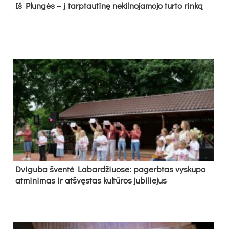
Iš Plungės – į tarptautinę nekilnojamojo turto rinką
Dvi­gu­ba šven­tė La­bar­džiuo­se: pa­gerb­tas vys­ku­po
at­mi­ni­mas ir at­švęs­tas kul­tū­ros ju­bi­lie­jus