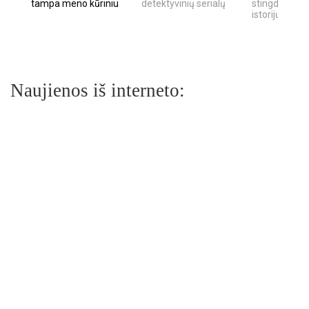
tampa meno kūriniu
detektyvinių serialų
stingdančių k
istorijų
Naujienos iš interneto: