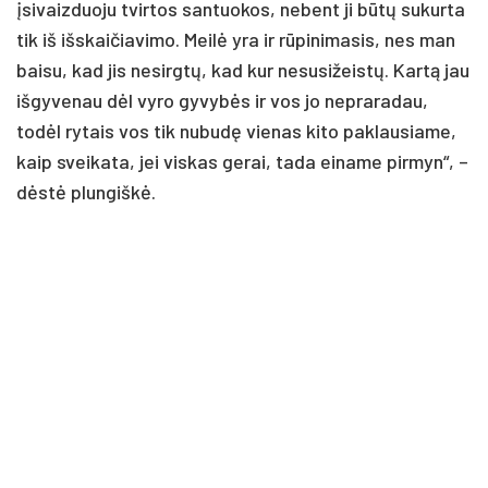
įsivaizduoju tvirtos santuokos, nebent ji būtų sukurta
tik iš išskaičiavimo. Meilė yra ir rūpinimasis, nes man
baisu, kad jis nesirgtų, kad kur nesusižeistų. Kartą jau
išgyvenau dėl vyro gyvybės ir vos jo nepraradau,
todėl rytais vos tik nubudę vienas kito paklausiame,
kaip sveikata, jei viskas gerai, tada einame pirmyn“, –
dėstė plungiškė.