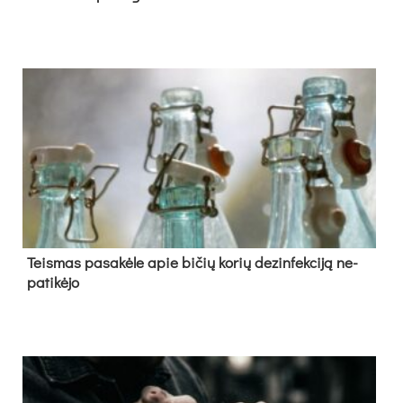
Teis­mas pa­sa­kė­le apie bi­čių ko­rių de­zin­fek­ci­ją ne­
pa­ti­kė­jo