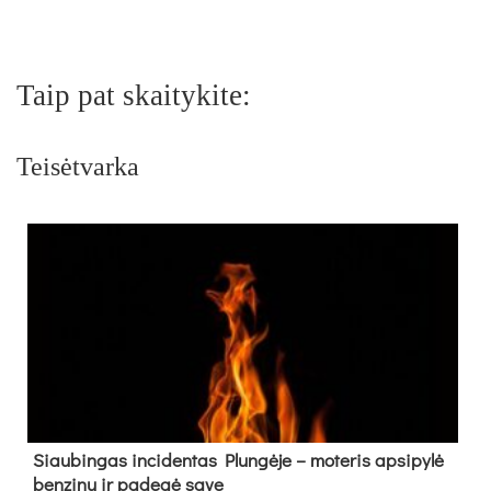
Taip pat skaitykite:
Teisėtvarka
Siau­bin­gas in­ci­den­tas Plun­gė­je – mo­te­ris ap­si­py­lė
ben­zi­nu ir pa­de­gė sa­ve