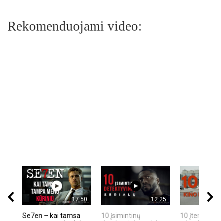
Rekomenduojami video:
17:50
12:25
Se7en – kai tamsa
10 įsimintinų
10 įtemptų, k