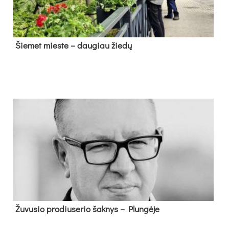
Šie­met mies­te – dau­giau žie­dų
Žu­vu­sio pro­diu­se­rio šak­nys – Plun­gė­je