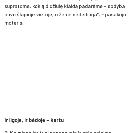
supratome, kokią didžiulę klaidą padarėme – sodyba
buvo šlapioje vietoje, o žemė nederlinga“, – pasakojo
moteris.
Ir ligoje, ir bėdoje – kartu
B. Kaunienė jautriai papasakojo ir apie nelaimę –