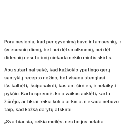
Pora neslepia, kad per gyvenimą buvo ir tamsesnių, ir
šviesesnių dienų, bet nei dėl smulkmenų, nei dėl
didesnių nesutarimų niekada nekilo mintis skirtis.
Abu sutartinai sakė, kad kažkokio ypatingo gerų
santykių recepto nežino, bet visada stengiasi
išsikalbėti, išsipasakoti, kas ant širdies, ir nelaikyti
pykčio. Kartu sprendė, kaip vaikus auklėti, kartu
žiūrėjo, ar tikrai reikia kokio pirkinio, niekada nebuvo
taip, kad kažką darytų atskirai.
„Svarbiausia, reikia meilės, nes be jos nelabai