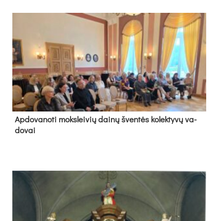
Ap­do­va­no­ti moks­lei­vių dai­nų šven­tės ko­lek­ty­vų va­
do­vai