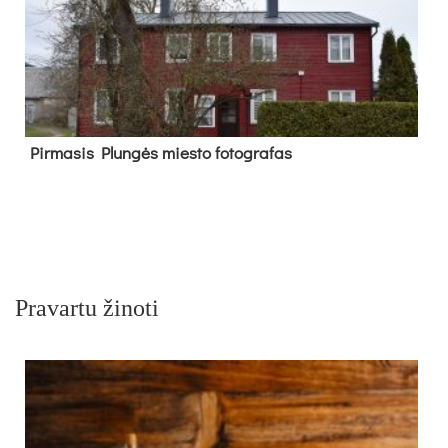
Pir­ma­sis Plun­gės mies­to fo­tog­ra­fas
Pravartu žinoti