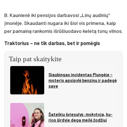
B. Kaunienė iki pensijos darbavosi „Linų audinių“
įmonėje. Skaudanti nugara iki šiol vis primena, kaip
per pamainą rankomis išrūšiuodavo keletą tonų vilnos.
Traktorius – ne tik darbas, bet ir pomėgis
Taip pat skaitykite
Siau­bin­gas in­ci­den­tas Plun­gė­je –
mo­te­ris ap­si­py­lė ben­zi­nu ir pa­de­gė
sa­ve
Ša­tei­kių švie­su­lys: mo­ky­to­ja, ku­
rios šir­dy­je de­ga mei­lė žo­džiui