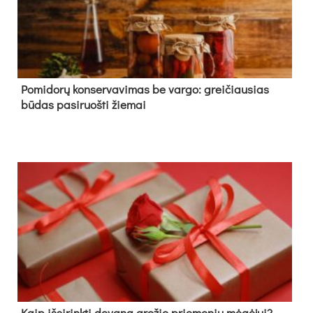
Pomidorų konservavimas be vargo: greičiausias
būdas pasiruošti žiemai
Kaip išsirinkti dovaną grožio priemonių mėgėjui?