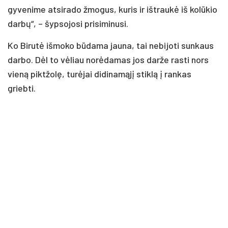
gyvenime atsirado žmogus, kuris ir ištraukė iš kolūkio
darbų“, – šypsojosi prisiminusi.
Ko Birutė išmoko būdama jauna, tai nebijoti sunkaus
darbo. Dėl to vėliau norėdamas jos darže rasti nors
vieną piktžolę, turėjai didinamąjį stiklą į rankas
griebti.