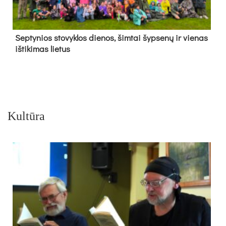
Sep­ty­nios sto­vyk­los die­nos, šim­tai šyp­se­nų ir vie­nas
iš­ti­ki­mas lie­tus
Kultūra