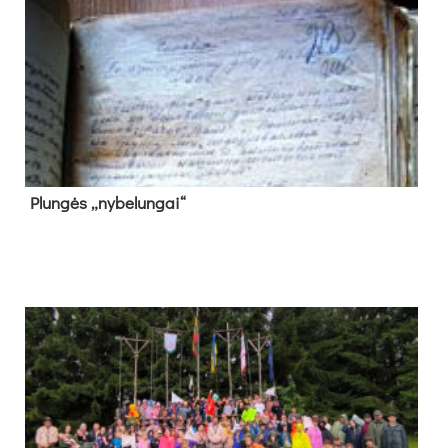
Plun­gės „ny­be­lun­gai“