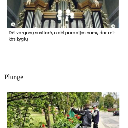
Dėl var­go­nų su­si­ta­rė, o dėl pa­ra­pi­jos na­mų dar rei­
kės žy­gių
Plungė