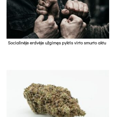
So­cia­li­nė­je erd­vė­je už­gi­męs pyk­tis vir­to smur­to ak­tu