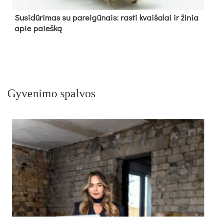
Su­si­dū­ri­mas su pa­rei­gū­nais: ras­ti kvai­ša­lai ir ži­nia
apie paieš­ką
Gyvenimo spalvos