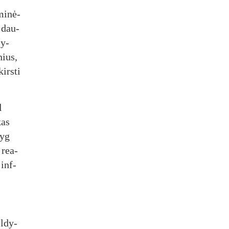
mi­nė­
o dau­
šy­
nius,
irs­ti
l
kas
lyg
a rea­
 inf­
l­dy­