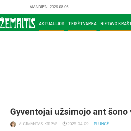
ŠIANDIEN: 2026-08-06
AKTUALIJOS
TEISĖTVARKA
RIETAVO KRAŠ
Gy­ven­to­jai už­si­mo­jo ant šo­no
ALGIMANTAS KRIPAS
2025-04-09
PLUNGĖ