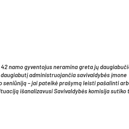
 42 na­mo gy­ven­to­jus ne­ra­mi­na gre­ta jų dau­gia­bu­č
au­gia­bu­tį ad­mi­nist­ruo­jan­čia sa­vi­val­dy­bės įmo­ne
e­niū­ni­ją – jai pa­tei­kė pra­šy­mą leis­ti pa­ša­lin­ti ar­
a­ci­ją iša­na­li­za­vu­si Sa­vi­val­dy­bės ko­mi­si­ja su­ti­ko