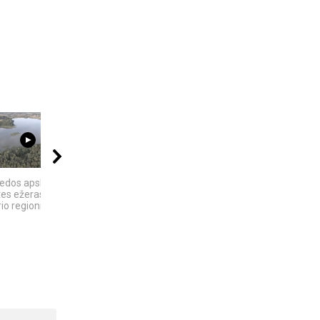
02:52
04:06
10:24
edos apsk. -
„ELEKTROS DIETA“:
6 DIDŽIAUSI TECH
tes ežeras -
MASINĖ 1910-ŲJŲ
SKANDALAI: AFEROS,
io regioninis...
BAIMĖS PSICHOZĖ
MELAI IR...