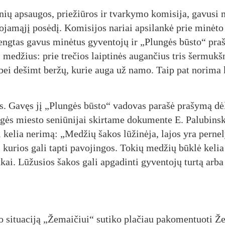
­nių ap­sau­gos, prie­žiū­ros ir tvar­ky­mo ko­mi­si­ja, ga­vu­si 
o­ja­mą­jį po­sė­dį. Ko­mi­si­jos na­riai ap­si­lan­kė prie mi­nė­t
reng­tas ga­vus mi­nė­tus gy­ven­to­jų ir „Plun­gės būs­to“ pra­
nus me­džius: prie tre­čios laip­ti­nės au­gan­čius tris šer­mukš­
 bei de­šimt ber­žų, ku­rie au­ga už na­mo. Taip pat no­ri­ma k
ės. Ga­vęs jį „Plun­gės būs­to“ va­do­vas pa­ra­šė pra­šy­mą dė
­gės mies­to se­niū­ni­jai skir­ta­me do­ku­men­te E. Pa­lu­bins­
ke­lia ne­ri­mą: „Me­džių ša­kos lū­ži­nė­ja, la­jos yra per­ne­
, ku­rios ga­li tap­ti pa­vo­jin­gos. To­kių me­džių būk­lė ke­li
kai. Lū­žu­sios ša­kos ga­li ap­ga­din­ti gy­ven­to­jų tur­tą ar­ba
o si­tua­ci­ją „Že­mai­čiui“ su­ti­ko pla­čiau pa­ko­men­tuo­ti Že