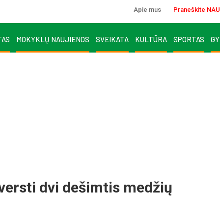
Apie mus
Praneškite NAU
TAS
MOKYKLŲ NAUJIENOS
SVEIKATA
KULTŪRA
SPORTAS
GY
 vers­ti dvi de­šim­tis me­džių