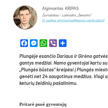
Algimantas KRIPAS
Žurnalistas / Laikraštis „Žemaitis“
El. paštas: algimantas@zemaiciolaikrastis.lt
Facebook
Messenger
WhatsApp
Viber
Share
Plun­gė­je esan­čio Da­riaus ir Gi­rė­no gat­vės
gan­tys me­džiai. Na­mo gy­ven­to­jai kar­tu su d
„Plun­gės būs­tas“ krei­pė­si į Plun­gės mies­to s
ge­nė­ti net 24 sau­go­ti­nus me­džius. Vis­gi si­tu
ke­tu­rių žel­di­nių pa­ša­li­ni­mu.
Pri­ta­rė pu­sė gy­ven­to­jų