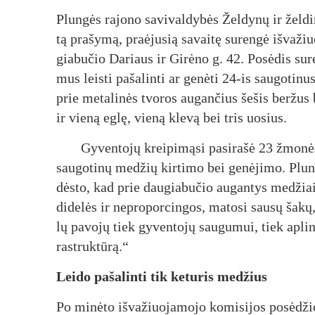
Plun­gės ra­jo­no sa­vi­val­dy­bės Žel­dy­nų ir žel­di
tą pra­šy­mą, praė­ju­sią sa­vai­tę su­ren­gė iš­va­žiu
gia­bu­čio Da­riaus ir Gi­rė­no g. 42. Po­sė­dis su­
mus leis­ti pa­ša­lin­ti ar ge­nė­ti 24-is sau­go­ti­
prie me­ta­li­nės tvo­ros au­gan­čius še­šis ber­žus
ir vie­ną eg­lę, vie­ną kle­vą bei tris uo­sius.
Gy­ven­to­jų krei­pi­mą­si pa­si­ra­šė 23 žmo­n
sau­go­ti­nų me­džių kir­ti­mo bei ge­nė­ji­mo. Plun
dės­to, kad prie dau­gia­bu­čio au­gan­tys me­džiai 
di­de­lės ir ne­pro­por­cin­gos, ma­to­si sau­sų ša­kų
lų pa­vo­jų tiek gy­ven­to­jų sau­gu­mui, tiek ap­lin­
rast­ruk­tū­rą.“
Lei­do pa­ša­lin­ti tik ke­tu­ris me­džius
Po mi­nė­to iš­va­žiuo­ja­mo­jo ko­mi­si­jos po­sė­dži