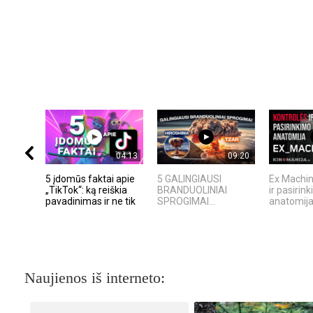
04:13
09:20
5 įdomūs faktai apie
5 GALINGIAUSI
Ex Machin
„TikTok“: ką reiškia
BRANDUOLINIAI
ir pasirin
pavadinimas ir ne tik
SPROGIMAI...
anatomij
Naujienos iš interneto: