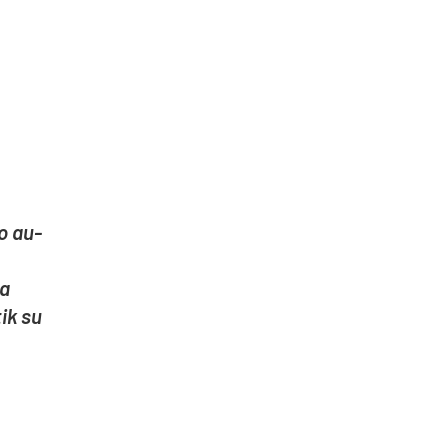
io au­
ba
 tik su