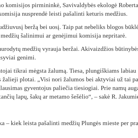
mo ko­mi­si­jos pir­mi­nin­kė, Sa­vi­val­dy­bės eko­lo­gė Ro­ber­t
o­mi­si­ja nu­spren­dė leis­ti pa­ša­lin­ti ke­tu­ris me­džius.
u­džiu­vu­sį ber­žą bei uo­sį. Taip pat ne­be­liks blo­gos būk­l
e­džių ša­li­ni­mui ar ge­nė­ji­mui ko­mi­si­ja ne­pri­ta­rė.
u­ro­dy­tų me­džių vy­rau­ja ber­žai. Aki­vaiz­džios bū­ti­ny­bė
­sy­viai ge­ni­mi.
­to­jai tik­rai mėgs­ta ža­lu­mą. Tie­sa, plun­giš­kiams la­biau
s ža­lie­ji plo­tai. „Vi­si no­ri ža­lu­mos bei ak­ty­viai už tai pa­
lau­si­mas gy­ven­to­jus pa­lie­čia tie­sio­giai. Prie na­mų au­g
tan­čių la­pų, ša­kų ar me­ta­mo še­šė­lio“, – sa­kė R. Ja­ku­mi
i­ka – kiek leis­ta pa­ša­lin­ti me­džių Plun­gės mies­te per pra