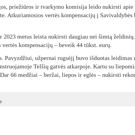
gos, prie­žiū­ros ir tvar­ky­mo ko­mi­si­ja lei­do nu­kirs­ti api
. At­ku­ria­mo­sios ver­tės kom­pen­sa­ci­jų į Sa­vi­val­dy­bės
er 2023 me­tus leis­ta nu­kirs­ti dau­giau nei šim­tą žel­di­nių
os ver­tės kom­pen­sa­ci­jų – be­veik 44 tūkst. eu­rų.
. Pa­vyz­džiui, už­per­nai rug­sė­jį bu­vo iš­duo­tas lei­di­mas
onst­ruo­ja­mo­je Tel­šių gat­vės at­kar­po­je. Kar­tu su lie­po­mi
. Dar 66 me­džiai – ber­žai, lie­pos ir eg­lės – nu­kirs­ti re­ko
us