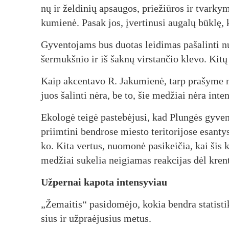
nų ir žel­di­nių ap­sau­gos, prie­žiū­ros ir tvar­ky­
ku­mie­nė. Pa­sak jos, įver­ti­nu­si au­ga­lų būk­lę, k
Gy­ven­to­jams bus duo­tas lei­di­mas pa­ša­lin­ti n
šer­mukš­nio ir iš šak­nų virs­tan­čio kle­vo. Ki­tų m
Kaip ak­cen­ta­vo R. Ja­ku­mie­nė, tarp pra­šy­me n
juos ša­lin­ti nė­ra, be to, šie me­džiai nė­ra in­ten
Eko­lo­gė tei­gė pa­ste­bė­ju­si, kad Plun­gės gy­ven
priim­ti­ni bend­ro­se mies­to te­ri­to­ri­jo­se esan­ty
ko. Ki­ta ver­tus, nuo­mo­nė pa­si­kei­čia, kai šis k
me­džiai su­ke­lia nei­gia­mas reak­ci­jas dėl kren­
Už­per­nai ka­po­ta in­ten­sy­viau
„Že­mai­tis“ pa­si­do­mė­jo, ko­kia bend­ra sta­tis­t
sius ir už­praė­ju­sius me­tus.