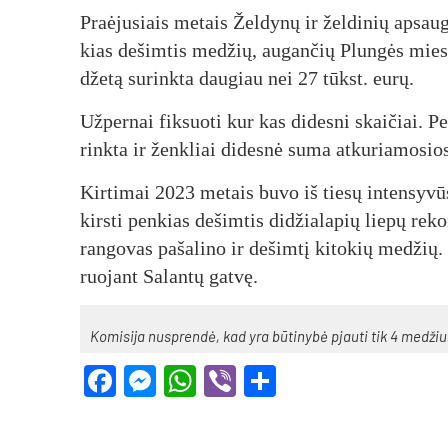
Praė­ju­siais me­tais Žel­dy­nų ir žel­di­nių ap­sau­
kias de­šim­tis me­džių, au­gan­čių Plun­gės mies­te
dže­tą su­rink­ta dau­giau nei 27 tūkst. eu­rų.
Už­per­nai fik­suo­ti kur kas di­des­ni skai­čiai. P
rink­ta ir ženk­liai di­des­nė su­ma at­ku­ria­mo­si
Kir­ti­mai 2023 me­tais bu­vo iš tie­sų in­ten­sy­vūs
kirs­ti pen­kias de­šim­tis di­džia­la­pių lie­pų re­k
ran­go­vas pa­ša­li­no ir de­šim­tį ki­to­kių me­džių
ruo­jant Sa­lan­tų gat­vę.
Ko­mi­si­ja nu­spren­dė, kad yra bū­ti­ny­bė pjau­ti tik 4 me­dži
Facebook
Messenger
WhatsApp
Viber
Share