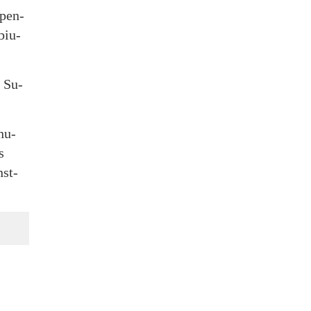
e pen­
 biu­
. Su­
 nu­
s
nst­