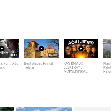
18:13
04:08
06:28
a: kontrolės
Best places to visit
KAS IŠRADO
Klaip
kimo
Telsiai
ELEKTRĄ? 6
Kalo
a
MOKSLININKAI,...
Pajūr