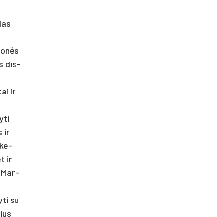
­las
žmonės
is dis­
ai ir
­ti
 ir
 ke­
t ir
ti Man­
­ti su
­jus