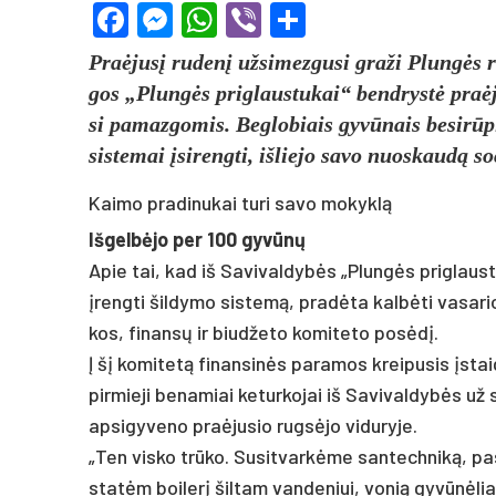
Facebook
Messenger
WhatsApp
Viber
Share
Praė­jusį ru­denį už­si­mez­gu­si gra­ži Plungės ra­
gos „Plungės pri­glaus­tu­kai“ bend­rystė pra­ėjus
si pa­maz­go­mis. Beg­lo­biais gyvū­nais be­si­rūpi­
sis­te­mai įsi­reng­ti, iš­lie­jo sa­vo nuo­skaudą so
Kaimo pradinukai turi savo mokyklą
Iš­gelbė­jo per 100 gyvūnų
Apie tai, kad iš Sa­vi­val­dybės „Plungės pri­glaus­
įreng­ti šil­dy­mo sis­temą, pra­dėta kalbė­ti va­sa­ri
kos, fi­nansų ir biud­že­to ko­mi­te­to po­sėdį.
Į šį ko­mi­tetą fi­nan­sinės pa­ra­mos krei­pu­sis įst
pir­mie­ji be­na­miai ke­tur­ko­jai iš Sa­vi­val­dybės 
ap­si­gy­ve­no pra­ėju­sio rugsė­jo vi­du­ry­je.
„Ten vis­ko trūko. Su­sit­varkė­me san­tech­niką, pa­
statėm boi­lerį šil­tam van­de­niui, vo­nią gyvūnė­lia