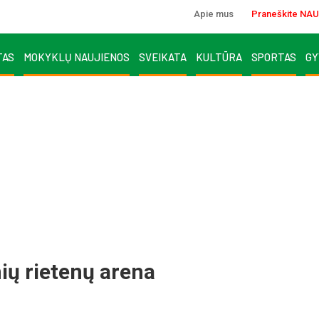
Apie mus
Praneškite NAU
TAS
MOKYKLŲ NAUJIENOS
SVEIKATA
KULTŪRA
SPORTAS
GY
ių rietenų arena