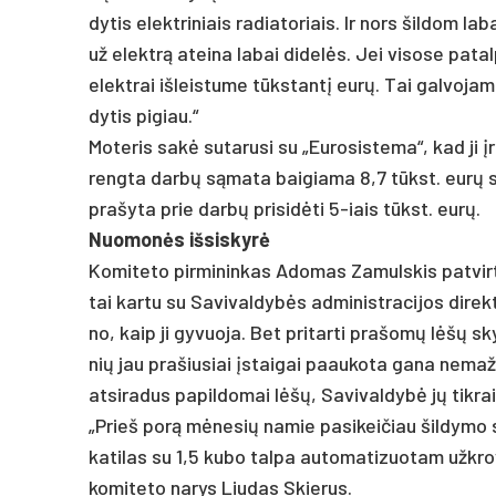
dy­tis elekt­ri­niais ra­dia­to­riais. Ir nors šil­dom la
už elektrą atei­na la­bai di­delės. Jei vi­so­se pa­ta
elekt­rai iš­leis­tu­me tūkstantį eurų. Tai gal­vo­jam
dy­tis pi­giau.“
Mo­te­ris sakė su­ta­ru­si su „Eu­ro­sis­te­ma“, kad j
reng­ta darbų sąma­ta bai­gia­ma 8,7 tūkst. eurų su­m
pra­šy­ta prie darbų pri­si­dėti 5-iais tūkst. eurų.
Nuo­monės iš­sis­kyrė
Ko­mi­te­to pir­mi­nin­kas Ado­mas Za­muls­kis pa­tvir
tai kar­tu su Sa­vi­val­dybės ad­mi­nist­ra­ci­jos di­rek­
no, kaip ji gy­vuo­ja. Bet pri­tar­ti pra­šomų lėšų sk
nių jau pra­šiu­siai įstai­gai paau­ko­ta ga­na ne­ma­
at­si­ra­dus pa­pil­do­mai lėšų, Sa­vi­val­dybė jų tik­ra
„Prieš po­rą mėne­sių na­mie pa­si­kei­čiau šil­dy­mo 
ka­ti­las su 1,5 ku­bo tal­pa au­to­ma­ti­zuo­tam užk­ro­v
ko­mi­te­to na­rys Liu­das Skie­rus.