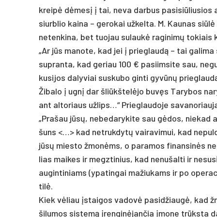
kreipė dėmesį į tai, ne­va dar­bus pa­si­siū­liu­sios a
siurb­lio kai­na – ge­ro­kai už­kel­ta. M. Kau­nas siūlė pa
ne­ten­ki­na, bet tuo­jau su­laukė ra­gi­nimų to­kiais 
„Ar jūs ma­no­te, kad jei į prie­glaudą – tai ga­li­ma
su­pran­ta, kad ge­riau 100 € pa­siim­si­te sau, ne­gu
ku­si­jos da­ly­viai su­sku­bo gin­ti gyvūnų prie­glaudą
Ži­ba­lo į ugnį dar šliūkš­telė­jo buvęs Ta­ry­bos na­ry
ant al­to­riaus už­lips…“ Prieg­lau­do­je sa­va­no­riau­j
„Pra­šau jūsų, ne­be­da­ry­ki­te sau gėdos, nie­kad ap
šuns <…> kad ne­truk­dytų vai­ra­vi­mui, kad ne­pul­
jūsų mies­to žmonėms, o pa­ra­mos fi­nan­sinės ne
lias mai­kes ir megz­ti­nius, kad ne­nu­šal­ti ir ne­su­
au­gin­ti­niams (ypa­tin­gai ma­žiu­kams ir po ope­ra­cij
tilė.
Kiek vėliau įstai­gos va­dovė pa­si­džiaugė, kad žmo
ši­lu­mos sis­temą įren­ginė­jan­čia įmo­ne trūksta d