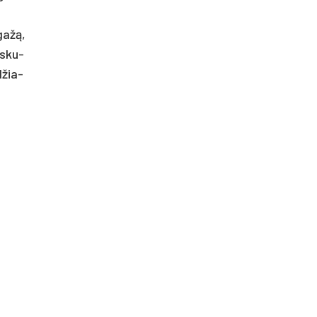
­gažą,
a­sku­
­žia­