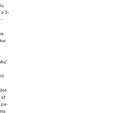
ėšų
 ir 3-
 –
ma.
 kai
tukų“
ėti
i­jos
e už
i pa­
mums