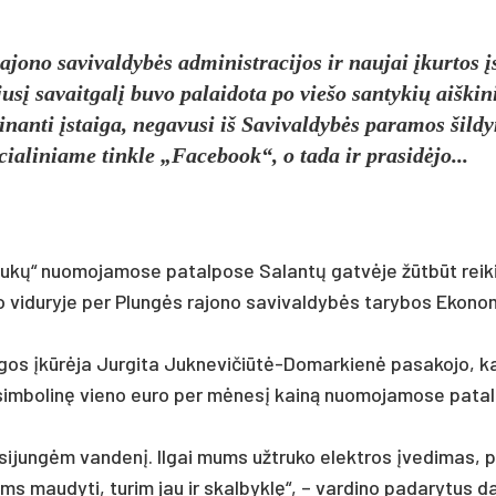
jo­no sa­vi­val­dybės ad­mi­nist­ra­ci­jos ir nau­jai įkur­tos į
į sa­vait­galį bu­vo pa­lai­do­ta po vie­šo san­ty­kių aiš­ki­n
nan­ti įstai­ga, ne­ga­vu­si iš Sa­vi­val­dybės pa­ra­mos šil­d
­cia­li­nia­me tink­le „Fa­ce­book“, o ta­da ir pra­si­dėjo...
tukų“ nuo­mo­ja­mo­se pa­tal­po­se Sa­lantų gatvė­je žūtbūt rei­k
o vi­du­ry­je per Plungės ra­jo­no sa­vi­val­dybės ta­ry­bos Eko­no­
ai­gos įkūrėja Jur­gi­ta Juk­ne­vi­čiūtė-Do­mar­kienė pa­sa­ko­jo, 
už sim­bo­linę vie­no eu­ro per mėnesį kainą nuo­mo­ja­mo­se pa­tal
si­jungėm van­denį. Il­gai mums užt­ru­ko elekt­ros įve­di­mas, p
ms mau­dy­ti, tu­rim jau ir skal­byklę“, – var­di­no pa­da­ry­tus d