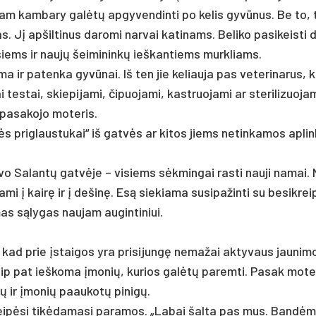
nam kam­ba­ry galėtų ap­gy­ven­din­ti po ke­lis gyvū­nus. Be to,
 Jį ap­šil­ti­nus da­ro­mi nar­vai ka­ti­nams. Be­li­ko pa­si­keis­ti d
ku­siems ir naujų šei­mi­ninkų ieš­kan­tiems murk­liams.
­ma ir pa­ten­ka gyvū­nai. Iš ten jie ke­liau­ja pas ve­te­ri­na­rus, 
ai tes­tai, skie­pi­ja­mi, či­puo­ja­mi, kast­ruo­ja­mi ar ste­ri­li­zuo­ja
a­sa­ko­jo mo­te­ris.
ės pri­glaus­tu­kai“ iš gatvės ar ki­tos jiems ne­tin­ka­mos ap­lin
bu­vo Sa­lantų gatvė­je – vi­siems sėkmin­gai ras­ti nau­ji na­mai.
mi į kairę ir į de­šinę. Esą sie­kia­ma su­si­pa­žin­ti su be­si­krei
a­mas sąly­gas nau­jam au­gin­ti­niui.
 kad prie įstai­gos yra pri­si­jungę ne­ma­žai ak­ty­vaus jau­ni­m
 Taip pat ieš­ko­ma įmo­nių, ku­rios galėtų pa­rem­ti. Pa­sak mo­te
ių ir įmo­nių paau­kotų pi­nigų.
reipė­si tikė­da­ma­si pa­ra­mos. „La­bai šal­ta pas mus. Bandė­m