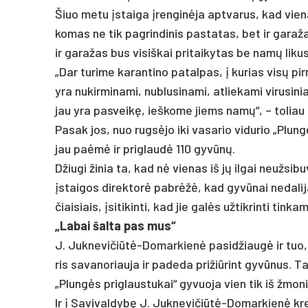
Šiuo me­tu įstai­ga įren­ginė­ja ap­tva­rus, kad vie­
ko­mas ne tik pa­grin­di­nis pa­sta­tas, bet ir ga­ra­žas.
ir ga­ra­žas bus vi­siš­kai pri­tai­ky­tas be namų li­
„Dar tu­ri­me ka­ran­ti­no pa­tal­pas, į ku­rias visų pir
yra nu­kir­mi­na­mi, nu­blu­si­na­mi, at­lie­ka­mi vi­ru­si­ni
jau yra pa­sveikę, ieš­ko­me jiems namų“, – to­liau p
Pa­sak jos, nuo rugsė­jo iki va­sa­rio vi­du­rio „Plung
jau pa­ėmė ir pri­glaudė 110 gyvūnų.
Džiu­gi ži­nia ta, kad nė vie­nas iš jų il­gai neuž­si­
įstai­gos di­rek­torė pa­brėžė, kad gyvū­nai ne­da­li­ja­
čiai­siais, įsi­ti­kin­ti, kad jie galės už­tik­rin­ti tin­k
„La­bai šal­ta pas mus“
J. Juk­ne­vi­čiūtė-Do­mar­kienė pa­si­džiaugė ir tuo,
ris sa­va­no­riau­ja ir pa­de­da pri­žiū­rint gyvū­nus.
„Plungės pri­glaus­tu­kai“ gy­vuo­ja vien tik iš žmo­n
Ir į Sa­vi­val­dybę J. Juk­ne­vi­čiūtė-Do­mar­kienė k