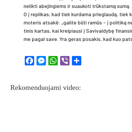
ne­lik­ti abe­jin­giems ir suau­ko­ti trūkstamą sumą.
O į rep­li­kas, kad tiek kur­da­ma prie­glaudą, tiek ke
mo­te­ris at­sakė: „ga­li­te būti ramūs – į po­li­tiką ne­
ti­nis kar­tas, kai krei­piau­si į Sa­vi­val­dybę fi­na
me pa­gal sa­ve. Yra ge­ras po­sa­kis, kad kuo pa­ts k
Facebook
Messenger
WhatsApp
Viber
Share
Rekomenduojami video: