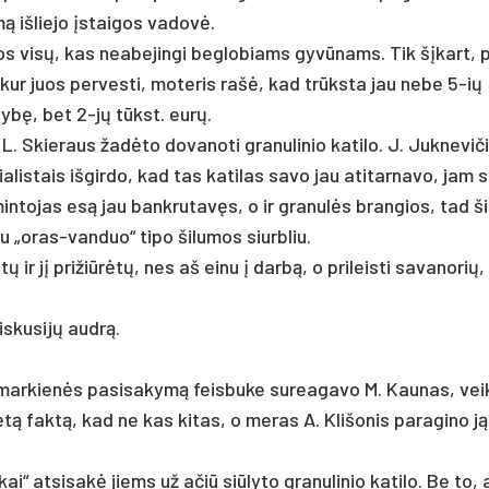
imą iš­lie­jo įstai­gos va­dovė.
bos visų, kas nea­be­jin­gi be­glo­biams gyvū­nams. Tik šįkart, 
, kur juos per­ves­ti, mo­te­ris rašė, kad trūksta jau ne­be 5-ių
l­dybę, bet 2-jų tūkst. eurų.
L. Skie­raus žadė­to do­va­no­ti gra­nu­li­nio ka­ti­lo. J. Juk­ne­vi­
­lis­tais iš­gir­do, kad tas ka­ti­las sa­vo jau ati­tar­na­vo, jam 
in­to­jas esą jau bank­ru­tavęs, o ir gra­nulės bran­gios, tad šil
tu „oras-van­duo“ ti­po ši­lu­mos siurb­liu.
r jį pri­žiūrėtų, nes aš ei­nu į darbą, o pri­leis­ti sa­va­no­rių, 
is­ku­sijų audrą.
o­mar­kienės pa­si­sa­kymą feis­bu­ke su­rea­ga­vo M. Kau­nas, vei
 faktą, kad ne kas ki­tas, o me­ras A. Kli­šo­nis pa­ra­gi­no ją
ai“ at­si­sakė jiems už ačiū siū­ly­to gra­nu­li­nio ka­ti­lo. Be to, 