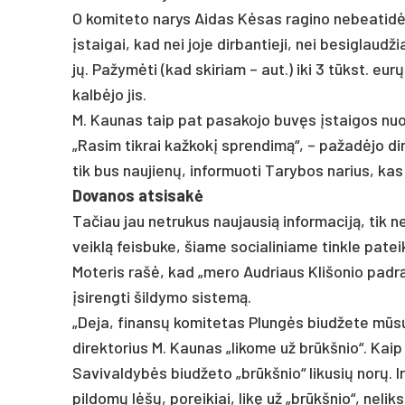
O ko­mi­te­to na­rys Ai­das Kėsas ra­gi­no ne­bea­tidė­t
įstai­gai, kad nei jo­je dir­ban­tie­ji, nei be­si­glaud
jų. Pa­žymė­ti (kad ski­riam – aut.) iki 3 tūkst. eurų
kalbė­jo jis.
M. Kau­nas taip pat pa­sa­ko­jo buvęs įstai­gos nuo­
„Ra­sim tik­rai kaž­kokį spren­dimą“, – pa­žadė­jo di­r
tik bus nau­jienų, in­for­muo­ti Ta­ry­bos na­rius, ka
Do­va­nos at­si­sakė
Ta­čiau jau ne­tru­kus nau­jau­sią in­for­ma­ciją, tik
veiklą feis­bu­ke, šia­me so­cia­li­nia­me tink­le pa­t
Mo­te­ris rašė, kad „me­ro Aud­riaus Kli­šo­nio pa­drąs
įsi­reng­ti šil­dy­mo sis­temą.
„De­ja, fi­nansų ko­mi­te­tas Plungės biud­že­te mūsų g
di­rek­to­rius M. Kau­nas „li­ko­me už brūkšnio“. Kaip
Sa­vi­val­dybės biud­že­to „brūkšnio“ li­ku­sių norų. I
pil­domų lėšų, po­rei­kiai, likę už „brūkšnio“, ne­li