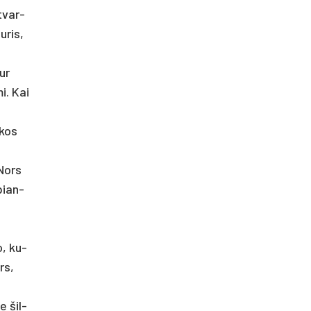
 tvar­
u­ris,
kur
­mi. Kai
­kos
 Nors
­pian­
o, ku­
rs,
e šil­