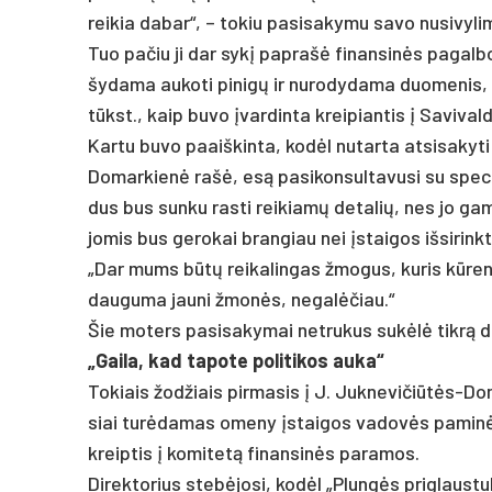
rei­kia da­bar“, – to­kiu pa­si­sa­ky­mu sa­vo nu­si­vy­l
Tuo pa­čiu ji dar sykį pa­prašė fi­nan­sinės pa­gal­
šy­da­ma au­ko­ti pi­nigų ir nu­ro­dy­da­ma duo­me­nis
tūkst., kaip bu­vo įvar­din­ta krei­pian­tis į Sa­vi­va
Kar­tu bu­vo paaiš­kin­ta, kodėl nu­tar­ta at­si­sa­ky­ti 
Do­mar­kienė rašė, esą pa­si­kon­sul­ta­vu­si su spe­cia
dus bus sun­ku ras­ti rei­kiamų de­ta­lių, nes jo ga­m
jo­mis bus ge­ro­kai bran­giau nei įstai­gos iš­si­rink­
„Dar mums būtų rei­ka­lin­gas žmo­gus, ku­ris kūrentų i
dau­gu­ma jau­ni žmonės, ne­galė­čiau.“
Šie mo­ters pa­si­sa­ky­mai ne­tru­kus su­kėlė tikrą d
„Gai­la, kad ta­po­te po­li­ti­kos au­ka“
To­kiais žod­žiais pir­ma­sis į J. Juk­ne­vi­čiūtės-D
siai turė­da­mas ome­ny įstai­gos va­dovės pa­minėtą
kreip­tis į ko­mi­tetą fi­nan­sinės pa­ra­mos.
Di­rek­to­rius stebė­jo­si, kodėl „Plungės pri­glaus­tu­k