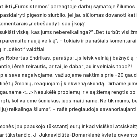
t­lik­ti „Eu­ro­sis­te­mos“ pa­reng­to­je darbų sąma­to­je ši­lu­mos
­si­dai­ry­ti pi­ges­nio siurb­lio, jei jau siū­lo­mas do­va­no­ti ka­ti
ko­men­ta­rais „ne­be­šau­dy­ti sau į koją“.
 su­kiš­ti viską, kas jums ne­be­rei­ka­lin­ga?“ „Bet turbūt vi­si 
 pa­rem­si­te naują veiklą“, – to­kiais ir pa­na­šiais ko­men­ta­ra
 ir „dėko­ti“ vald­žiai.
s Ro­ber­tas End­ri­kas, pa­rašęs: „įsi­leisk vel­nią į baž­ny­čią, t
an­tie­ji ėmė tei­rau­tis, ar tai jie da­bar jau ir vel­niais ta­po?!
ie sa­ve ne­gal­vo­ja­me, va­žiuo­ja­me nak­ti­mis prie -20 gau­dy
dinėtų žmo­nių, rea­guo­jam į kiek­vieną skundą. Dir­ba­me jums
­gau­na­me <…> Ne­sukėlė pro­blemų ir visą žiemą reng­tis po
sirg­ti, kol va­lo­me šu­niu­kus, juos mai­ti­na­me. Ne tik mums, be
ų) rei­ka­lin­ga ši­lu­ma“, – rašė prie­glau­do­je sa­va­no­riau­jan­
nės jau paau­ko­jo tūkstantį eurų ir kad vi­siš­kai at­si­skai­ty
ar tūkstan­čio. J. Juk­ne­vi­čiūtė-Do­mar­kienė kvietė gy­ven­to