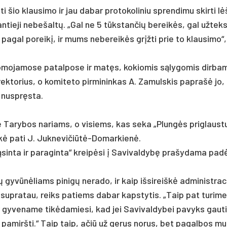
i šio klau­si­mo ir jau da­bar pro­to­ko­li­niu spren­di­mu skir­ti l
­žian­tie­ji ne­be­šaltų. „Gal ne 5 tūkstan­čių be­reikės, gal už­teks
 pa­gal po­reikį, ir mums ne­be­reikės grįžti prie to klau­si­mo“,
mo­ja­mo­se pa­tal­po­se ir matęs, ko­kio­mis sąly­go­mis dir­ba­
ek­to­rius, o ko­mi­te­to pir­mi­nin­kas A. Za­muls­kis pa­prašė jo,
s nu­spręsta.
 ne Ta­ry­bos na­riams, o vi­siems, kas se­ka „Plungės pri­glaus­
eikė pa­ti J. Juk­ne­vi­čiūtė-Do­mar­kienė.
in­ta ir pa­ra­gin­ta“ kreipė­si į Sa­vi­val­dybę pra­šy­da­ma pa­d
yvūnė­liams pi­nigų ne­ra­do, ir kaip iš­si­reiškė ad­mi­nist­ra­c
 su­pra­tau, reiks pa­tiems da­bar kaps­ty­tis. „Taip pat tu­ri­m
r gy­ve­na­me tikė­da­mie­si, kad jei Sa­vi­val­dy­bei pa­vyks gau­t
ks pa­mirš­ti.“ Taip taip, ačiū už ge­rus no­rus, bet pa­gal­bos 