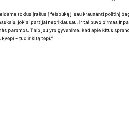
l­da­ma to­kius įra­šus į feis­buką ji sau krau­nan­ti po­li­tinį ba
suk­siu, jo­kiai par­ti­jai ne­prik­lau­sau, ir tai bu­vo pir­mas ir p
n­sinės pa­ra­mos. Taip jau yra gy­ve­ni­me, kad apie ki­tus sprend
ve­pi – tuo ir kitą te­pi.“