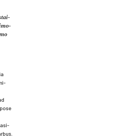
stai­
i­mo­
y­mo
ia
mi­
kad
­po­se
a­si­
ar­bus.