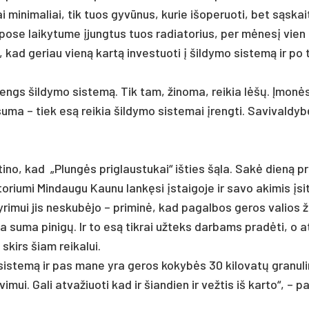
­bai mi­ni­ma­liai, tik tuos gyvū­nus, ku­rie išo­pe­ruo­ti, bet sąskai
l­po­se lai­ky­tu­me įjung­tus tuos ra­dia­to­rius, per mėnesį vien
, kad ge­riau vieną kartą in­ves­tuo­ti į šil­dy­mo sis­temą ir po 
i įrengs šil­dy­mo sis­temą. Tik tam, ži­no­ma, rei­kia lėšų. Įmon
a – tiek esą rei­kia šil­dy­mo sis­te­mai įreng­ti. Sa­vi­val­dy
­ti­no, kad „Plungės pri­glaus­tu­kai“ iš­ties šąla. Sakė dieną pr
to­riu­mi Min­dau­gu Kau­nu lankę­si įstai­go­je ir sa­vo aki­mis įsi­t
y­ri­mui jis ne­skubė­jo – pri­minė, kad pa­gal­bos ge­ros va­lios
ža su­ma pi­nigų. Ir to esą tik­rai už­teks dar­bams pra­dėti, o at
i skirs šiam rei­ka­lui.
sis­temą ir pas ma­ne yra ge­ros ko­kybės 30 ki­lo­vatų gra­nu­li­
i­mui. Ga­li at­va­žiuo­ti kad ir šian­dien ir vež­tis iš kar­to“, – pa­