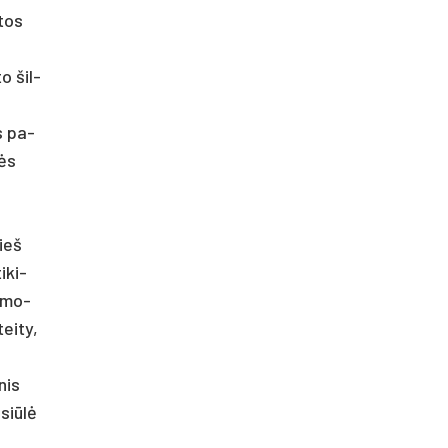
­tos
to šil­
ės pa­
bės
ie­š
i­ki­
 žmo­
ei­ty,
nis
si­ūlė