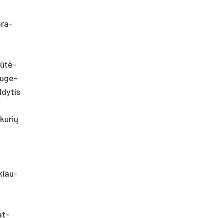
pra­
čiūtė-
su­ge­
­dy­tis
ku­rių
­kiau­
at­