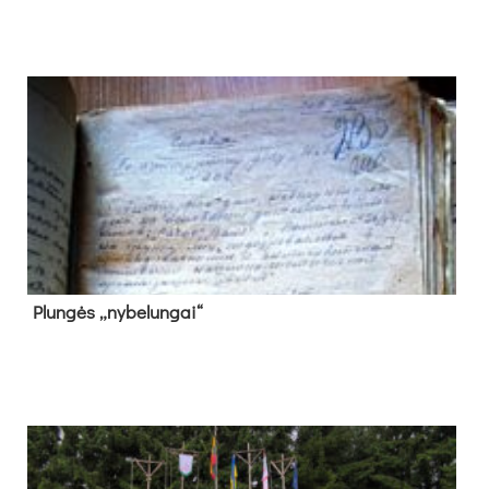
Plun­gės „ny­be­lun­gai“