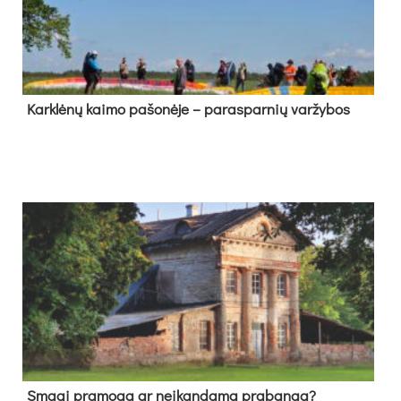
Kark­lė­nų kai­mo pa­šo­nė­je – pa­ras­par­nių var­žy­bos
Sma­gi pra­mo­ga ar neį­kan­da­ma pra­ban­ga?