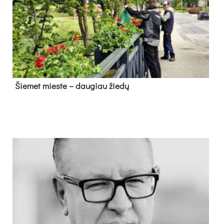
Šie­met mies­te – dau­giau žie­dų