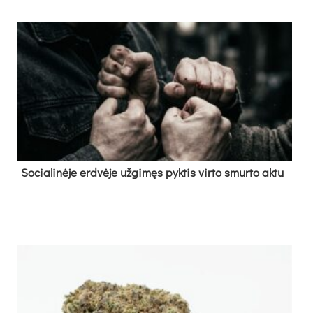
So­cia­li­nė­je erd­vė­je už­gi­męs pyk­tis vir­to smur­to ak­tu