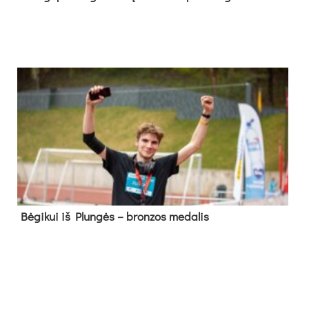
Bė­gi­kui iš Plun­gės – bron­zos me­da­lis