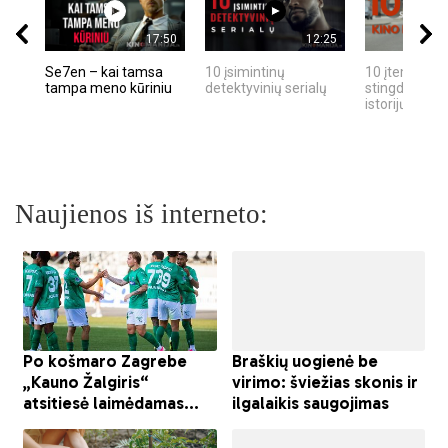
17:50
12:25
Se7en – kai tamsa
10 įsimintinų
10 įtemptų, k
tampa meno kūriniu
detektyvinių serialų
stingdančių k
istorijų
Naujienos iš interneto: