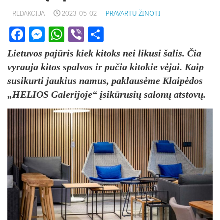
REDAKCIJA
2023-05-02
PRAVARTU ŽINOTI
Facebook
Messenger
WhatsApp
Viber
Share
Lietuvos pajūris kiek kitoks nei likusi šalis. Čia
vyrauja kitos spalvos ir pučia kitokie vėjai. Kaip
susikurti jaukius namus, paklausėme Klaipėdos
„HELIOS Galerijoje“ įsikūrusių salonų atstovų.