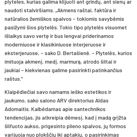
plyteles, kurias galima klijuoti ant grindų, ant sienų ar
naudoti stalviršiams. „Akmens raštai, faktūra ir
natūralios žemiškos spalvos – tokiomis savybėmis
pasižymi šios plytelės. Tokio tipo plytelės visuomet
išlaikys savo vertę ir bus lengvai priderinamos
moderniuose ir klasikiniuose interjeruose ir
eksterjeruose, – sako D. Bertašienė. – Plytelės, kurios
imituoja akmenį, medį, marmurą, atrodo šiltai ir
jaukiai – kiekvienas galime pasirinkti patinkančius
raštus.“
Klaipėdiečiai savo namams ieško estetikos ir
jaukumo, sako salono ARV direktorius Aldas
Adomaitis. Kalbėdamas apie santechnikos
tendencijas, jis atkreipia dėmesį, kad į madą grįžta
šlifuoto aukso, prigesinto plieno spalvos, jų formos
varijuoja nuo plokščių iki aptakių, o pasirinkimas