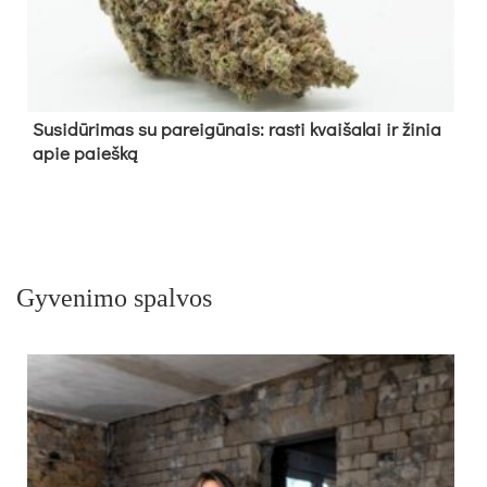
Su­si­dū­ri­mas su pa­rei­gū­nais: ras­ti kvai­ša­lai ir ži­nia
apie paieš­ką
Gyvenimo spalvos