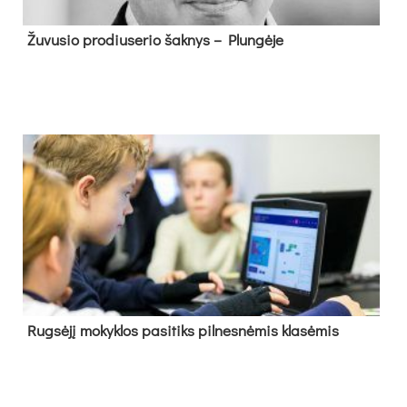
Žu­vu­sio pro­diu­se­rio šak­nys – Plun­gė­je
Rug­sė­jį mo­kyk­los pa­si­tiks pil­nes­nė­mis kla­sė­mis