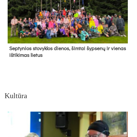
Sep­ty­nios sto­vyk­los die­nos, šim­tai šyp­se­nų ir vie­nas
iš­ti­ki­mas lie­tus
Kultūra