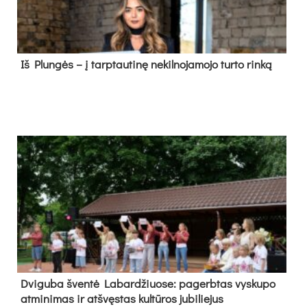
Iš Plungės – į tarptautinę nekilnojamojo turto rinką
Dvi­gu­ba šven­tė La­bar­džiuo­se: pa­gerb­tas vys­ku­po
at­mi­ni­mas ir at­švęs­tas kul­tū­ros ju­bi­lie­jus