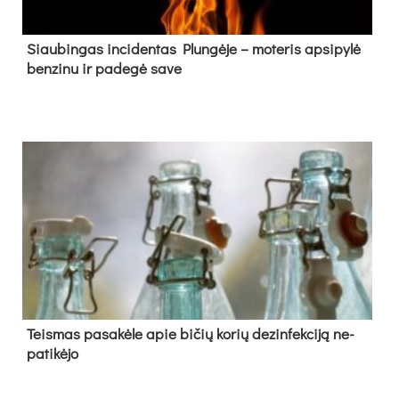
Siau­bin­gas in­ci­den­tas Plun­gė­je – mo­te­ris ap­si­py­lė
ben­zi­nu ir pa­de­gė sa­ve
Teis­mas pa­sa­kė­le apie bi­čių ko­rių de­zin­fek­ci­ją ne­
pa­ti­kė­jo