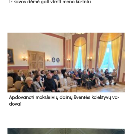
Ir ka­vos dė­mė ga­li virs­ti me­no kū­ri­niu
Ap­do­va­no­ti moks­lei­vių dai­nų šven­tės ko­lek­ty­vų va­
do­vai