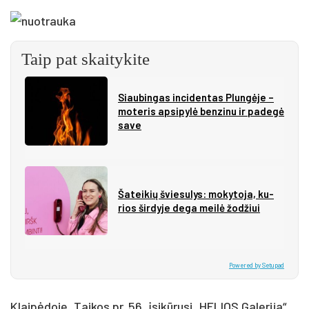
Taip pat skaitykite
Siau­bin­gas in­ci­den­tas Plun­gė­je –
mo­te­ris ap­si­py­lė ben­zi­nu ir pa­de­gė
sa­ve
Ša­tei­kių švie­su­lys: mo­ky­to­ja, ku­
rios šir­dy­je de­ga mei­lė žo­džiui
Powered by Setupad
Klaipėdoje, Taikos pr. 56, įsikūrusi „HELIOS Galerija“