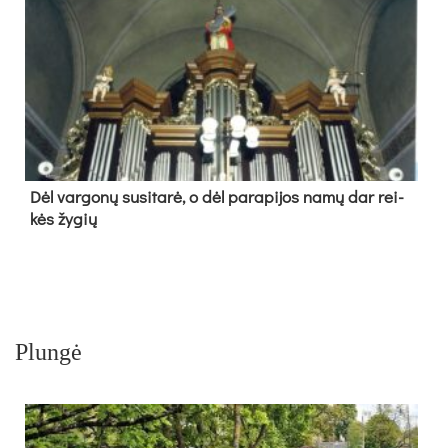
Dėl var­go­nų su­si­ta­rė, o dėl pa­ra­pi­jos na­mų dar rei­
kės žy­gių
Plungė