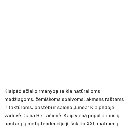
Klaipėdiečiai pirmenybę teikia natūralioms
medžiagoms, žemiškoms spalvoms, akmens raštams
ir faktūroms, pastebi ir salono „Linea“ Klaipėdoje
vadovė Diana Bertašienė. Kaip vieną populiariausių
pastarųjų metų tendencijų ji išskiria XXL matmenų