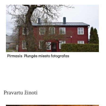
Pir­ma­sis Plun­gės mies­to fo­tog­ra­fas
Pravartu žinoti