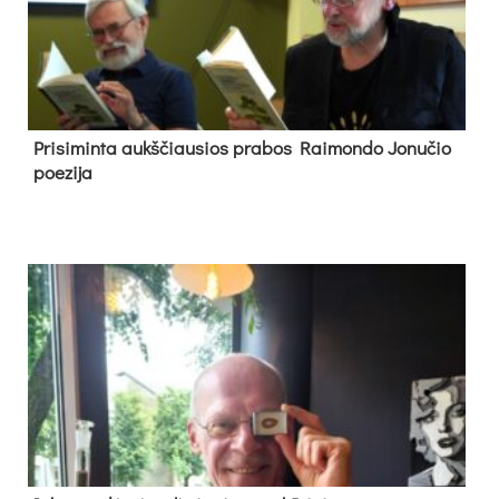
Pri­si­min­ta aukš­čiau­sios pra­bos Rai­mon­do Jo­nu­čio
poe­zi­ja