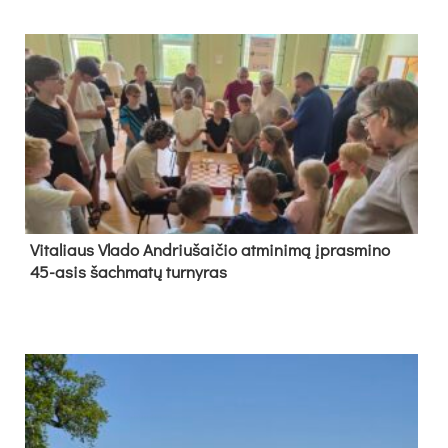
Vi­ta­liaus Vla­do And­riu­šai­čio at­mi­ni­mą įpras­mi­no
45-asis šach­ma­tų tur­ny­ras