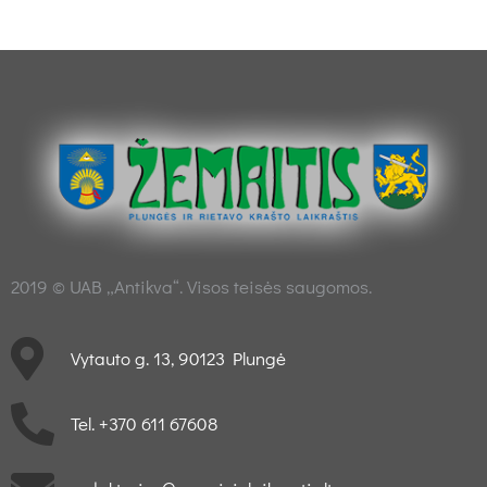
2019 © UAB „Antikva“. Visos teisės saugomos.
Vytauto g. 13, 90123 Plungė
Tel. +370 611 67608