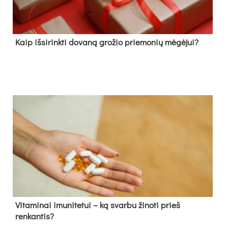
Kaip išsirinkti dovaną grožio priemonių mėgėjui?
Vitaminai imunitetui – ką svarbu žinoti prieš
renkantis?