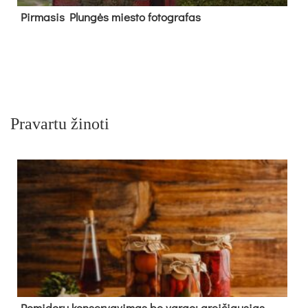
Pir­ma­sis Plun­gės mies­to fo­tog­ra­fas
Pravartu žinoti
Pomidorų konservavimas be vargo: greičiausias