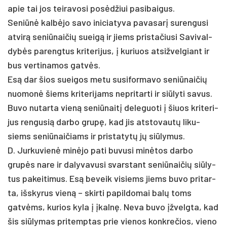
apie tai jos tei­ra­vo­si po­sėdžiui pa­si­bai­gus.
Se­niūnė kalbė­jo sa­vo ini­cia­ty­va pa­va­sarį su­ren­gu­si
at­virą se­niū­nai­čių sueigą ir jiems pri­sta­čiu­si Sa­vi­val­
dybės pa­reng­tus kri­te­ri­jus, į ku­riuos at­si­žvel­giant ir
bus ver­ti­na­mos gatvės.
Esą dar šios suei­gos me­tu su­si­for­ma­vo se­niū­nai­čių
nuo­monė šiems kri­te­ri­jams ne­pri­tar­ti ir siū­ly­ti sa­vus.
Bu­vo nu­tar­ta vieną se­niū­naitį de­le­guo­ti į šiuos kri­te­ri­
jus ren­gu­sią dar­bo grupę, kad jis at­sto­vautų li­ku­
siems se­niū­nai­čiams ir pri­sta­tytų jų siū­ly­mus.
D. Jur­ku­vienė minė­jo pa­ti bu­vu­si minė­tos dar­bo
grupės na­re ir da­ly­va­vu­si svars­tant se­niū­nai­čių siū­ly­
tus pa­kei­ti­mus. Esą be­veik vi­siems jiems bu­vo pri­tar­
ta, išs­ky­rus vieną – skir­ti pa­pil­do­mai balų toms
gatvėms, ku­rios ky­la į įkalnę. Neva buvo įžvelgta, kad
šis siū­ly­mas pri­temp­tas prie vie­nos konk­re­čios, vie­no