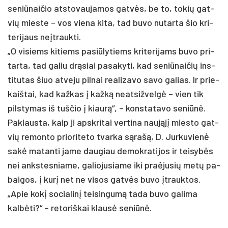
se­niū­nai­čio at­sto­vau­ja­mos gatvės, be to, to­kių gat­
vių mies­te – vos vie­na ki­ta, tad bu­vo nu­tar­ta šio kri­
te­ri­jaus ne­įtrauk­ti.
„O vi­siems ki­tiems pa­si­ūly­tiems kri­te­ri­jams bu­vo pri­
tar­ta, tad ga­liu drąsiai pa­sa­ky­ti, kad se­niū­nai­čių ins­
ti­tu­tas šiuo at­ve­ju pil­nai rea­li­za­vo sa­vo ga­lias. Ir prie­
kaiš­tai, kad kaž­kas į kažką neat­siž­velgė – vien tik
pils­ty­mas iš tuš­čio į kiaurą“, – kons­ta­ta­vo se­niūnė.
Pak­laus­ta, kaip ji ap­skri­tai ver­ti­na naująjį mies­to gat­
vių re­mon­to prio­ri­te­to tvar­ka sąrašą, D. Jur­ku­vienė
sakė ma­tan­ti ja­me dau­giau de­mok­ra­ti­jos ir tei­sybės
nei anks­tes­nia­me, ga­lio­ju­sia­me iki pra­ėju­sių metų pa­
bai­gos, į kurį net ne vi­sos gatvės bu­vo įtrauk­tos.
„Apie kokį so­cia­linį tei­sin­gumą ta­da bu­vo ga­li­ma
kalbė­ti?“ – re­to­riš­kai klausė se­niūnė.