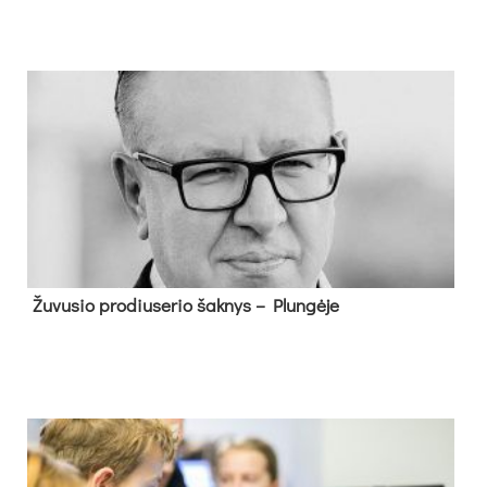
Žu­vu­sio pro­diu­se­rio šak­nys – Plun­gė­je