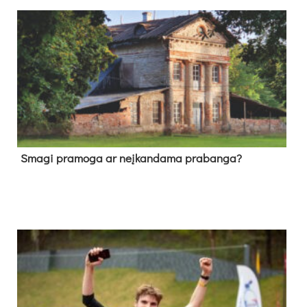
Sma­gi pra­mo­ga ar neį­kan­da­ma pra­ban­ga?