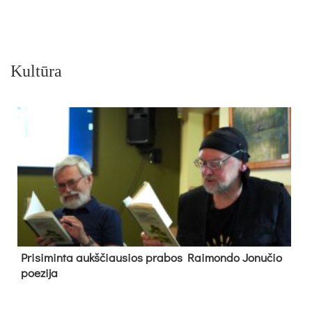
Kultūra
Pri­si­min­ta aukš­čiau­sios pra­bos Rai­mon­do Jo­nu­čio
poe­zi­ja