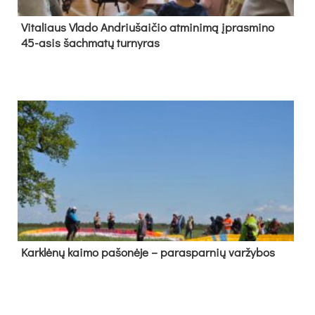
Vi­ta­liaus Vla­do And­riu­šai­čio at­mi­ni­mą įpras­mi­no
45-asis šach­ma­tų tur­ny­ras
Kark­lė­nų kai­mo pa­šo­nė­je – pa­ras­par­nių var­žy­bos