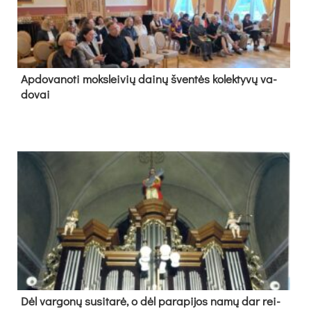
Ap­do­va­no­ti moks­lei­vių dai­nų šven­tės ko­lek­ty­vų va­
do­vai
Dėl var­go­nų su­si­ta­rė, o dėl pa­ra­pi­jos na­mų dar rei­