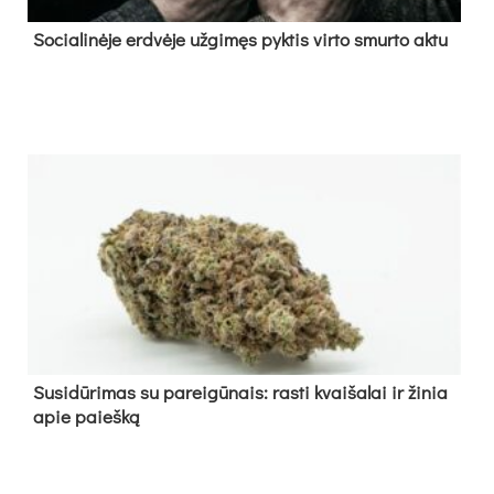
So­cia­li­nė­je erd­vė­je už­gi­męs pyk­tis vir­to smur­to ak­tu
Su­si­dū­ri­mas su pa­rei­gū­nais: ras­ti kvai­ša­lai ir ži­nia
apie paieš­ką