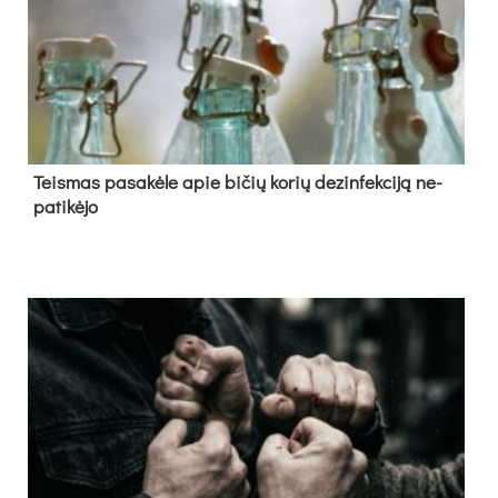
Teis­mas pa­sa­kė­le apie bi­čių ko­rių de­zin­fek­ci­ją ne­
pa­ti­kė­jo