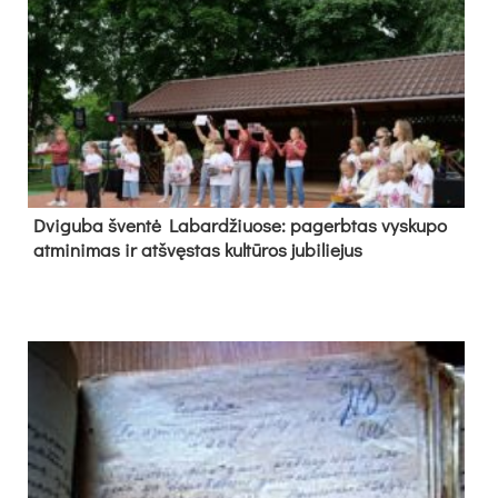
Dvi­gu­ba šven­tė La­bar­džiuo­se: pa­gerb­tas vys­ku­po
at­mi­ni­mas ir at­švęs­tas kul­tū­ros ju­bi­lie­jus