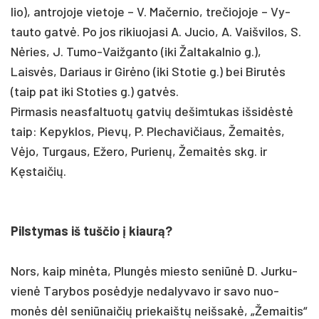
lio), ant­ro­jo­je vie­to­je – V. Ma­čer­nio, tre­čio­jo­je – Vy­
tau­to gatvė. Po jos ri­kiuo­ja­si A. Ju­cio, A. Vaiš­vi­los, S.
Nėries, J. Tu­mo-Vaiž­gan­to (iki Žal­ta­kal­nio g.),
Laisvės, Da­riaus ir Girė­no (iki Sto­tie g.) bei Bi­rutės
(taip pat iki Sto­ties g.) gatvės.
Pir­ma­sis neas­fal­tuotų gat­vių de­šim­tu­kas iš­sidėstė
taip: Ke­pyk­los, Pievų, P. Ple­cha­vi­čiaus, Že­maitės,
Vėjo, Tur­gaus, Eže­ro, Pu­rienų, Že­maitės skg. ir
Kęstai­čių.
Pils­ty­mas iš tuš­čio į kiaurą?
Nors, kaip minė­ta, Plungės mies­to se­niūnė D. Jur­ku­
vienė Ta­ry­bos po­sėdy­je ne­da­ly­va­vo ir sa­vo nuo­
monės dėl se­niū­nai­čių prie­kaištų neiš­sakė, „Že­mai­tis“