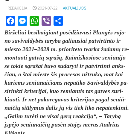
REDAKCIJA
2021-07-22
AKTUALIJOS
Facebook
Messenger
WhatsApp
Viber
Share
Bir­že­liui be­si­bai­giant po­sėdžia­vu­si Plungės ra­jo­
no sa­vi­val­dybės ta­ry­ba ga­liau­siai pa­tvir­tin­to ir
mies­to 2021–2028 m. prio­ri­te­to tvar­ka ža­damų re­
mon­tuo­ti gat­vių sąrašą. Kai­miš­ko­sio­se se­niū­ni­jo­
se to­kie sąra­šai bu­vo su­da­ry­ti ir pa­tvir­tin­ti anks­
čiau, o štai mies­te šis pro­ce­sas užt­ru­ko, mat kai
ku­riems se­niū­nai­čiams ne­pa­ti­ko Sa­vi­val­dybės pa­
si­rink­ti kri­te­ri­jai, kuo re­mian­tis tas gat­ves su­ri­
kiuo­ti. Ir net pa­ko­re­ga­vus kri­te­ri­jus pa­gal se­niū­
nai­čių siū­ly­mus da­lis jų vis tiek li­ko ne­pa­ten­kin­ti.
„Ga­lim turė­ti ne vi­sai gerą reak­ciją“, – Ta­rybą
įspėjo se­niū­nai­čių pusėn stojęs me­ras Aud­rius
Kli­šo­nis.