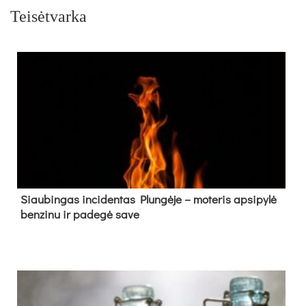
Teisėtvarka
Siau­bin­gas in­ci­den­tas Plun­gė­je – mo­te­ris ap­si­py­lė
ben­zi­nu ir pa­de­gė sa­ve