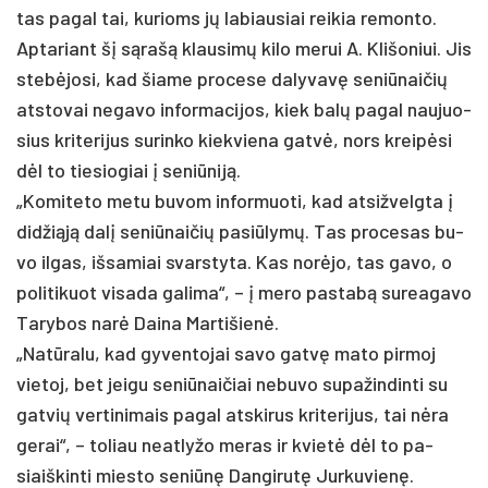
tas pa­gal tai, ku­rioms jų la­biau­siai rei­kia re­mon­to.
Ap­ta­riant šį sąrašą klau­simų ki­lo me­rui A. Kli­šo­niui. Jis
stebė­jo­si, kad šia­me pro­ce­se da­ly­vavę se­niū­nai­čių
at­sto­vai ne­ga­vo in­for­ma­ci­jos, kiek balų pa­gal nau­juo­
sius kri­te­ri­jus su­rin­ko kiek­vie­na gatvė, nors kreipė­si
dėl to tie­sio­giai į se­niū­niją.
„Ko­mi­te­to me­tu bu­vom in­for­muo­ti, kad at­si­žvelg­ta į
did­žiąją dalį se­niū­nai­čių pa­si­ūlymų. Tas pro­ce­sas bu­
vo il­gas, iš­sa­miai svars­ty­ta. Kas norė­jo, tas ga­vo, o
po­li­ti­kuot vi­sa­da ga­li­ma“, – į me­ro pa­stabą su­rea­ga­vo
Ta­ry­bos narė Dai­na Mar­ti­šienė.
„Natū­ra­lu, kad gy­ven­to­jai sa­vo gatvę ma­to pir­moj
vie­toj, bet jei­gu se­niū­nai­čiai ne­bu­vo su­pa­žin­din­ti su
gat­vių ver­ti­ni­mais pa­gal at­ski­rus kri­te­ri­jus, tai nėra
ge­rai“, – to­liau neat­ly­žo me­ras ir kvietė dėl to pa­
siaiš­kin­ti mies­to se­niūnę Dan­gi­rutę Jur­ku­vienę.