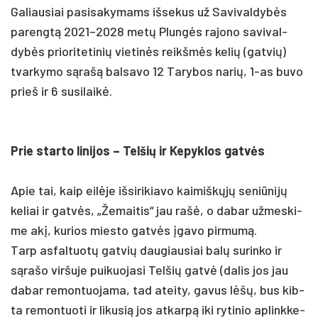
Ga­liau­siai pa­si­sa­ky­mams iš­se­kus už Sa­vi­val­dybės
pa­rengtą 2021–2028 metų Plungės ra­jo­no sa­vi­val­
dybės prio­ri­te­ti­nių vie­tinės reikšmės ke­lių (gat­vių)
tvar­ky­mo sąrašą bal­sa­vo 12 Ta­ry­bos na­rių, 1-as bu­vo
prie­š ir 6 su­si­laikė.
Prie star­to li­ni­jos – Tel­šių ir Ke­pyk­los gatvės
Apie tai, kaip eilė­je iš­si­ri­kia­vo kai­miškųjų se­niū­nijų
ke­liai ir gatvės, „Že­mai­tis“ jau rašė, o da­bar už­mes­ki­
me akį, ku­rios mies­to gatvės įga­vo pir­mumą.
Tarp as­fal­tuotų gat­vių dau­giau­siai balų su­rin­ko ir
sąra­šo vir­šu­je pui­kuo­ja­si Tel­šių gatvė (da­lis jos jau
da­bar re­mon­tuo­ja­ma, tad atei­ty, ga­vus lėšų, bus kib­
ta re­mon­tuo­ti ir li­ku­sią jos at­karpą iki ry­ti­nio ap­link­ke­