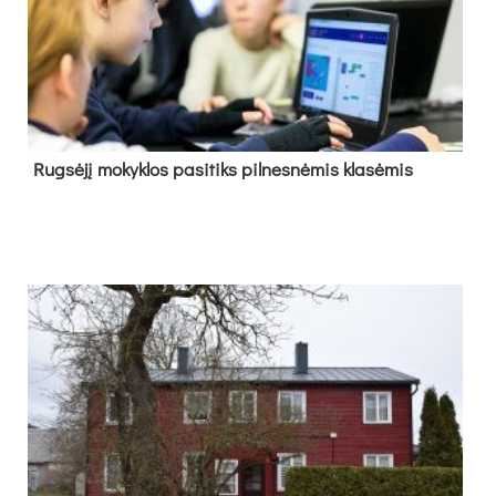
Rug­sė­jį mo­kyk­los pa­si­tiks pil­nes­nė­mis kla­sė­mis