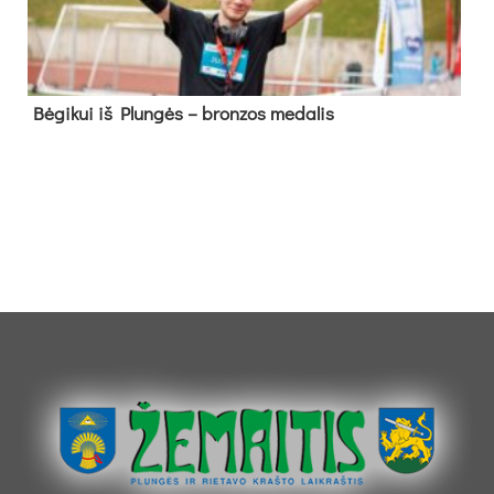
Bė­gi­kui iš Plun­gės – bron­zos me­da­lis