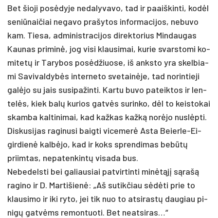
Bet šio­ji po­sėdy­je ne­da­ly­va­vo, tad ir paaiš­kin­ti, kodėl
se­niū­nai­čiai ne­ga­vo pra­šy­tos in­for­ma­ci­jos, ne­bu­vo
kam. Tie­sa, ad­mi­nist­ra­ci­jos di­rek­to­rius Min­dau­gas
Kau­nas pri­minė, jog vi­si klau­si­mai, ku­rie svars­to­mi ko­
mi­tetų ir Ta­ry­bos po­sėdžiuo­se, iš anks­to yra skel­bia­
mi Sa­vi­val­dybės in­ter­ne­to sve­tainė­je, tad no­rin­tie­ji
galė­jo su jais su­si­pa­žin­ti. Kar­tu bu­vo pa­teik­tos ir len­
telės, kiek balų ku­rios gatvės su­rin­ko, dėl to keis­to­kai
skam­ba kal­ti­ni­mai, kad kaž­kas kažką norė­jo nu­slėpti.
Dis­ku­si­jas ra­gi­nu­si baig­ti vi­ce­merė As­ta Beier­le-Ei­
gir­dienė kalbė­jo, kad ir koks spren­di­mas be­būtų
priim­tas, ne­pa­ten­kintų vi­sa­da bus.
Ne­be­dels­ti bei ga­liau­siai pa­tvir­tin­ti minėtąjį sąrašą
ra­gi­no ir D. Mar­ti­šienė: „Aš su­tik­čiau sėdėti prie to
klau­si­mo ir iki ry­to, jei tik nuo to at­si­rastų dau­giau pi­
nigų gatvėms re­mon­tuo­ti. Bet neat­si­ras…“