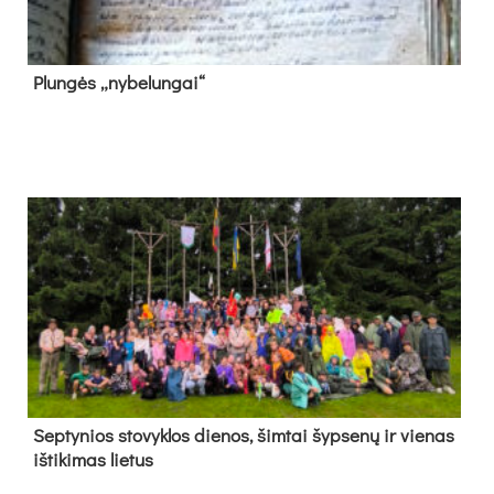
Plun­gės „ny­be­lun­gai“
Sep­ty­nios sto­vyk­los die­nos, šim­tai šyp­se­nų ir vie­nas
iš­ti­ki­mas lie­tus