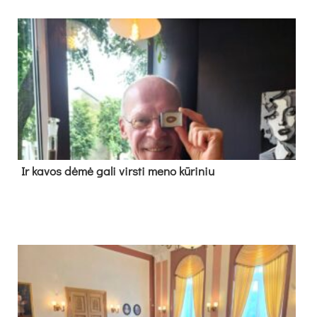
Ir ka­vos dė­mė ga­li virs­ti me­no kū­ri­niu