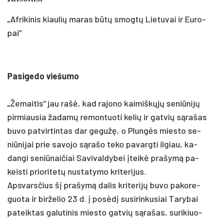
„Af­ri­ki­nis kiau­lių ma­ras bū­tų smogtų Lie­tu­vai ir Eu­ro­
pai“
Pa­si­ge­do vie­šu­mo
„Že­mai­tis“ jau rašė, kad ra­jo­no kai­miškųjų se­niū­nijų
pir­miau­sia ža­damų re­mon­tuo­ti ke­lių ir gat­vių sąra­šas
bu­vo pa­tvir­tin­tas dar ge­gužę, o Plungės mies­to se­
niū­ni­jai prie sa­vo­jo sąra­šo te­ko pa­varg­ti il­giau, ka­
dan­gi se­niū­nai­čiai Sa­vi­val­dy­bei įteikė pra­šymą pa­
keis­ti prio­ri­tetų nu­sta­ty­mo kri­te­ri­jus.
Aps­vars­čius šį pra­šymą da­lis kri­te­rijų bu­vo pa­ko­re­
guo­ta ir bir­že­lio 23 d. į po­sėdį su­si­rin­ku­siai Ta­ry­bai
pa­teik­tas ga­lu­ti­nis mies­to gat­vių sąra­šas, su­ri­kiuo­