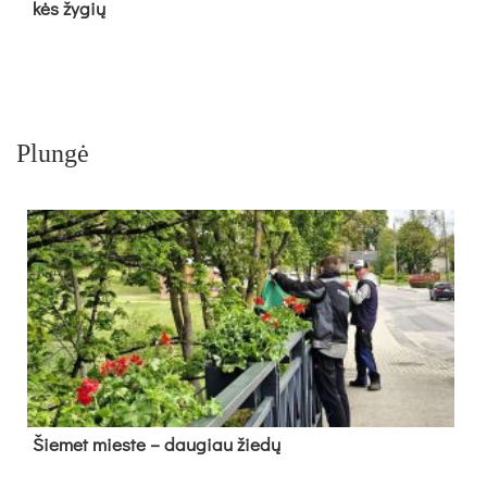
kės žy­gių
Plungė
Šie­met mies­te – dau­giau žie­dų