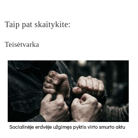
Taip pat skaitykite:
Teisėtvarka
So­cia­li­nė­je erd­vė­je už­gi­męs pyk­tis vir­to smur­to ak­tu