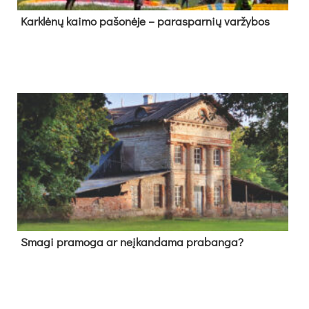
Kark­lė­nų kai­mo pa­šo­nė­je – pa­ras­par­nių var­žy­bos
Sma­gi pra­mo­ga ar neį­kan­da­ma pra­ban­ga?