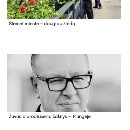
Šie­met mies­te – dau­giau žie­dų
Žu­vu­sio pro­diu­se­rio šak­nys – Plun­gė­je