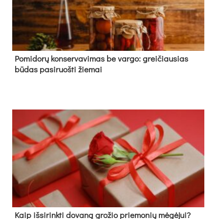
Pomidorų konservavimas be vargo: greičiausias
būdas pasiruošti žiemai
Kaip išsirinkti dovaną grožio priemonių mėgėjui?