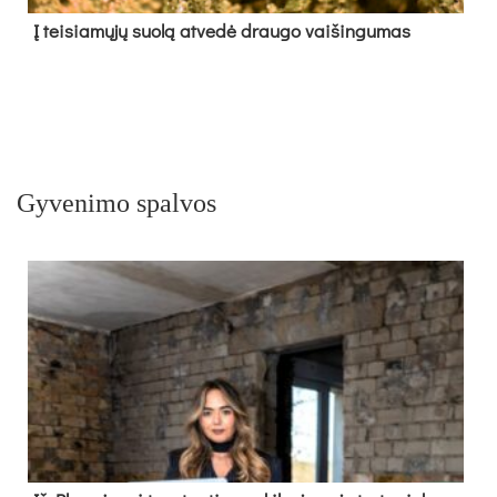
Į tei­sia­mų­jų suo­lą at­ve­dė drau­go vai­šin­gu­mas
Gyvenimo spalvos