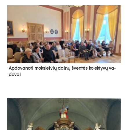
Ap­do­va­no­ti moks­lei­vių dai­nų šven­tės ko­lek­ty­vų va­
do­vai