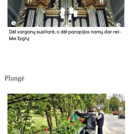
Dėl var­go­nų su­si­ta­rė, o dėl pa­ra­pi­jos na­mų dar rei­
kės žy­gių
Plungė