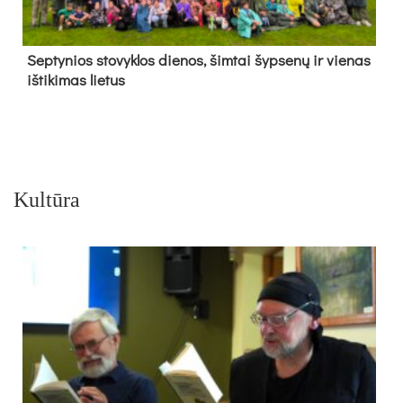
Sep­ty­nios sto­vyk­los die­nos, šim­tai šyp­se­nų ir vie­nas
iš­ti­ki­mas lie­tus
Kultūra