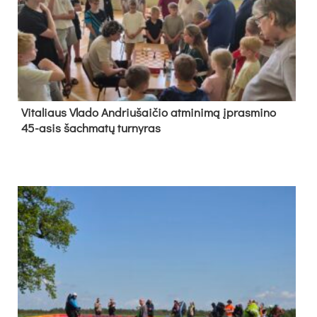
Vi­ta­liaus Vla­do And­riu­šai­čio at­mi­ni­mą įpras­mi­no
45-asis šach­ma­tų tur­ny­ras