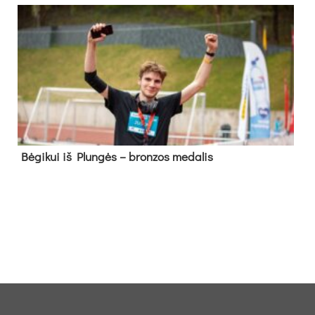
Bė­gi­kui iš Plun­gės – bron­zos me­da­lis