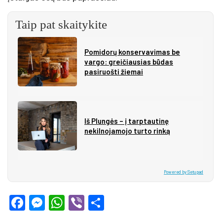
Taip pat skaitykite
Pomidorų konservavimas be
vargo: greičiausias būdas
pasiruošti žiemai
Iš Plungės – į tarptautinę
nekilnojamojo turto rinką
Powered by Setupad
Facebook
Messenger
WhatsApp
Viber
Share