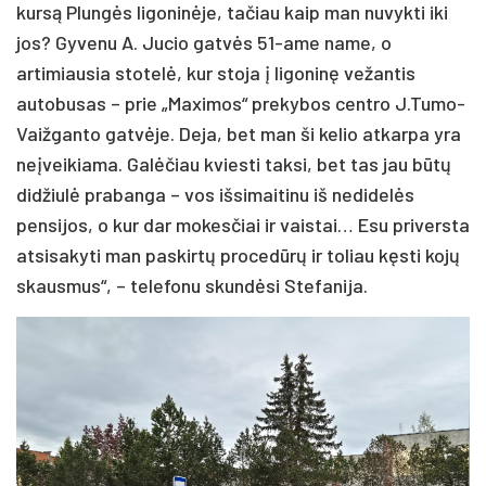
kursą Plungės ligoninėje, tačiau kaip man nuvykti iki
jos? Gyvenu A. Jucio gatvės 51-ame name, o
artimiausia stotelė, kur stoja į ligoninę vežantis
autobusas – prie „Maximos“ prekybos centro J.Tumo-
Vaižganto gatvėje. Deja, bet man ši kelio atkarpa yra
neįveikiama. Galėčiau kviesti taksi, bet tas jau būtų
didžiulė prabanga – vos išsimaitinu iš nedidelės
pensijos, o kur dar mokesčiai ir vaistai… Esu priversta
atsisakyti man paskirtų procedūrų ir toliau kęsti kojų
skausmus“, – telefonu skundėsi Stefanija.