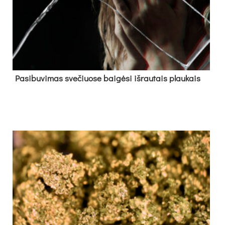
Pa­si­bu­vi­mas sve­čiuo­se bai­gė­si iš­rau­tais plau­kais