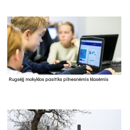
Rug­sė­jį mo­kyk­los pa­si­tiks pil­nes­nė­mis kla­sė­mis