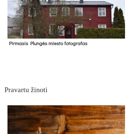
Pir­ma­sis Plun­gės mies­to fo­tog­ra­fas
Pravartu žinoti