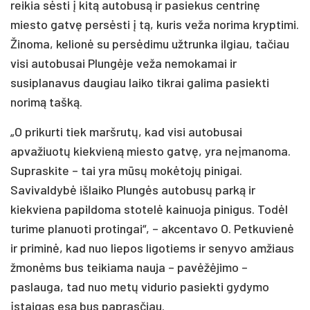
reikia sėsti į kitą autobusą ir pasiekus centrinę
miesto gatvę persėsti į tą, kuris veža norima kryptimi.
Žinoma, kelionė su persėdimu užtrunka ilgiau, tačiau
visi autobusai Plungėje veža nemokamai ir
susiplanavus daugiau laiko tikrai galima pasiekti
norimą tašką.
„O prikurti tiek maršrutų, kad visi autobusai
apvažiuotų kiekvieną miesto gatvę, yra neįmanoma.
Supraskite – tai yra mūsų mokėtojų pinigai.
Savivaldybė išlaiko Plungės autobusų parką ir
kiekviena papildoma stotelė kainuoja pinigus. Todėl
turime planuoti protingai“, – akcentavo O. Petkuvienė
ir priminė, kad nuo liepos ligotiems ir senyvo amžiaus
žmonėms bus teikiama nauja – pavėžėjimo –
paslauga, tad nuo metų vidurio pasiekti gydymo
įstaigas esą bus paprasčiau.