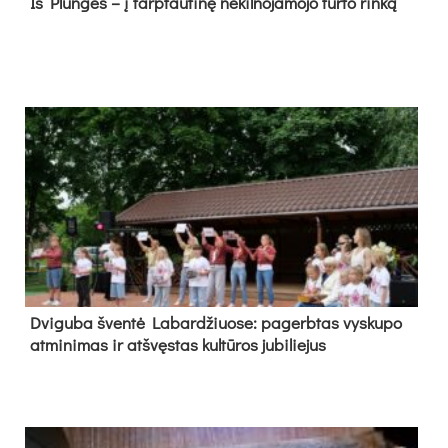
Iš Plungės – į tarptautinę nekilnojamojo turto rinką
Dvi­gu­ba šven­tė La­bar­džiuo­se: pa­gerb­tas vys­ku­po
at­mi­ni­mas ir at­švęs­tas kul­tū­ros ju­bi­lie­jus