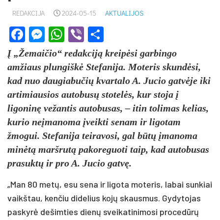
REDAKCIJA
2024-05-15
AKTUALIJOS
Facebook
Messenger
WhatsApp
Viber
Share
Į „Žemaičio“ redakciją kreipėsi garbingo
amžiaus plungiškė Stefanija. Moteris skundėsi,
kad nuo daugiabučių kvartalo A. Jucio gatvėje iki
artimiausios autobusų stotelės, kur stoja į
ligoninę vežantis autobusas, – itin tolimas kelias,
kurio neįmanoma įveikti senam ir ligotam
žmogui. Stefanija teiravosi, gal būtų įmanoma
minėtą maršrutą pakoreguoti taip, kad autobusas
prasuktų ir pro A. Jucio gatvę.
„Man 80 metų, esu sena ir ligota moteris, labai sunkiai
vaikštau, kenčiu didelius kojų skausmus. Gydytojas
paskyrė dešimties dienų sveikatinimosi procedūrų