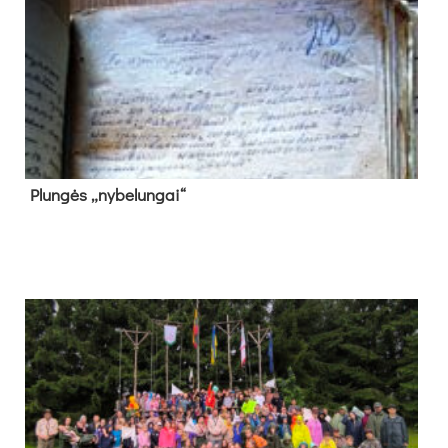
Plun­gės „ny­be­lun­gai“