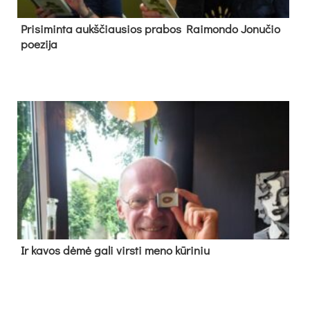
Pri­si­min­ta aukš­čiau­sios pra­bos Rai­mon­do Jo­nu­čio
poe­zi­ja
Ir ka­vos dė­mė ga­li virs­ti me­no kū­ri­niu