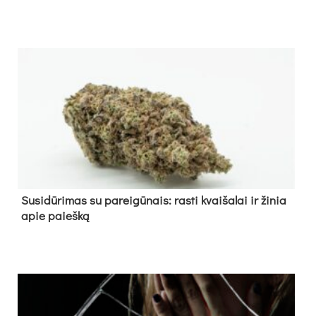
Su­si­dū­ri­mas su pa­rei­gū­nais: ras­ti kvai­ša­lai ir ži­nia
apie paieš­ką