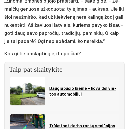
„Ži­no­ma, žmo­nės bi­jo­jo pra­si­tar­ti, – sa­kė gi­dė. – Že­
mai­čių ge­nuo­se už­ko­duo­ta: ty­lė­ji­mas – auk­sas. Jie iki
šiol neuž­mir­šo, kad už kiek­vie­ną ne­rei­ka­lin­gą žo­dį ga­li
nu­ken­tė­ti. Aš ža­viuo­si lat­viais, ku­riems pa­vy­ko iš­sau­
go­ti daug sa­vo pa­pro­čių, tra­di­ci­jų, pa­mink­lų. O kaip
jie tai pa­da­rė? Ogi ne­ple­pė­da­mi, ko ne­rei­kia.“
Kas gi tie pa­slap­tin­gie­ji Lo­pai­čiai?
Taip pat skaitykite
Dau­gia­bu­čio kie­me – ko­va dėl vie­
tos au­to­mo­bi­liui
Trūks­tant dar­bo ran­kų se­niū­ni­jos