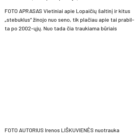
FOTO APRASAS Vie­ti­niai apie Lo­pai­čių šal­ti­nį ir ki­tus
„ste­buk­lus“ ži­no­jo nuo se­no, tik pla­čiau apie tai pra­bil­
ta po 2002-ųjų. Nuo ta­da čia trau­kia­ma bū­riais
FOTO AUTORIUS Ire­nos LIŠ­KU­VIE­NĖS nuo­trau­ka