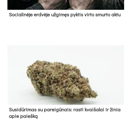
So­cia­li­nė­je erd­vė­je už­gi­męs pyk­tis vir­to smur­to ak­tu
Su­si­dū­ri­mas su pa­rei­gū­nais: ras­ti kvai­ša­lai ir ži­nia
apie paieš­ką