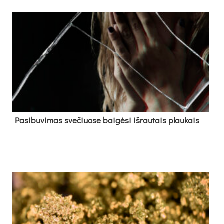
Pa­si­bu­vi­mas sve­čiuo­se bai­gė­si iš­rau­tais plau­kais