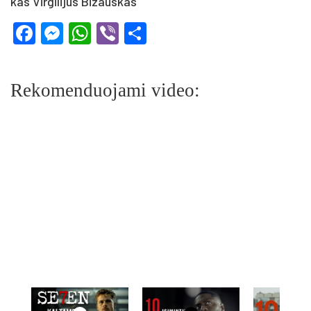
kas Vir­gi­li­jus Bi­zaus­kas
Facebook
Messenger
WhatsApp
Viber
Share
Rekomenduojami video: