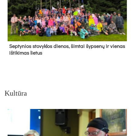
Sep­ty­nios sto­vyk­los die­nos, šim­tai šyp­se­nų ir vie­nas
iš­ti­ki­mas lie­tus
Kultūra