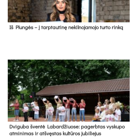
Iš Plungės – į tarptautinę nekilnojamojo turto rinką
Dvi­gu­ba šven­tė La­bar­džiuo­se: pa­gerb­tas vys­ku­po
at­mi­ni­mas ir at­švęs­tas kul­tū­ros ju­bi­lie­jus