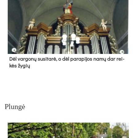
Dėl var­go­nų su­si­ta­rė, o dėl pa­ra­pi­jos na­mų dar rei­
kės žy­gių
Plungė