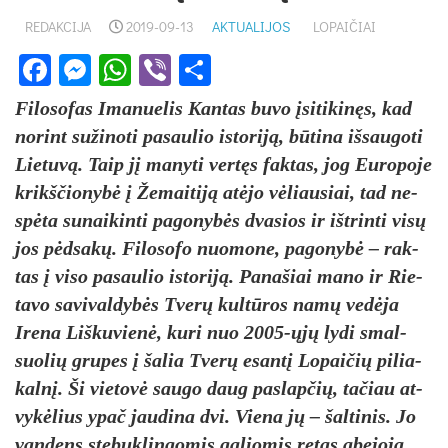
REDAKCIJA
2019-09-13
AKTUALIJOS
LOPAIČIAI
Facebook
Messenger
WhatsApp
Viber
Share
Fi­lo­so­fas Ima­nue­lis Kan­tas bu­vo įsi­ti­ki­nęs, kad
no­rint su­ži­no­ti pa­sau­lio is­to­ri­ją, bū­ti­na iš­sau­go­ti
Lie­tu­vą. Taip jį ma­ny­ti ver­tęs fak­tas, jog Eu­ro­po­je
krikš­čio­ny­bė į Že­mai­ti­ją atė­jo vė­liau­siai, tad ne­
spė­ta su­nai­kin­ti pa­go­ny­bės dva­sios ir iš­trin­ti vi­sų
jos pėd­sa­kų. Fi­lo­so­fo nuo­mo­ne, pa­go­ny­bė – rak­
tas į vi­so pa­sau­lio is­to­ri­ją. Pa­na­šiai ma­no ir Rie­
ta­vo sa­vi­val­dy­bės Tve­rų kul­tū­ros na­mų ve­dė­ja
Ire­na Liš­ku­vie­nė, ku­ri nuo 2005-ųjų ly­di smal­
suo­lių gru­pes į ša­lia Tve­rų esan­tį Lo­pai­čių pi­lia­
kal­nį. Ši vie­to­vė sau­go daug pa­slap­čių, ta­čiau at­
vy­kė­lius ypač jau­di­na dvi. Vie­na jų – šal­ti­nis. Jo
van­dens ste­buk­lin­go­mis ga­lio­mis re­tas abe­jo­ja.