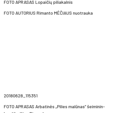
FOTO APRASAS Lo­pai­čių pi­lia­kal­nis
FOTO AUTORIUS Ri­man­to MĖ­ČIAUS nuo­trau­ka
20180628_115351
FOTO APRASAS Ar­ba­ti­nės „Pi­lies ma­lū­nas“ šei­mi­nin­