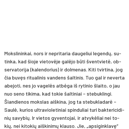
Moks­li­nin­kai, nors ir ne­pri­ta­ria dau­ge­liui le­gen­dų, su­
tin­ka, kad šio­je vie­to­vė­je ga­lė­jo bū­ti švent­vie­tė, ob­
ser­va­to­ri­ja (ka­len­do­rius) ir dol­me­nas. Ki­ti tvir­ti­na, jog
čia bu­vęs ri­tua­li­nis van­dens šal­ti­nis. Tuo gal ir ne­ver­ta
abe­jo­ti, nes jo va­ge­lės at­bė­ga iš ry­ti­nio šlai­to, o jau
nuo se­no ti­ki­ma, kad to­kie šal­ti­niai – ste­buk­lin­gi.
Šian­die­nos moks­las aiš­ki­na, jog ta ste­buk­la­da­rė –
Sau­lė, ku­rios ult­ra­vio­le­ti­niai spin­du­liai tu­ri bak­te­ri­ci­di­
nių sa­vy­bių. Ir vie­tos gy­ven­to­jai, ir at­vy­kė­liai nei to­
kių, nei ki­to­kių aiš­ki­ni­mų klau­so. Jie, „ap­si­gink­la­vę“