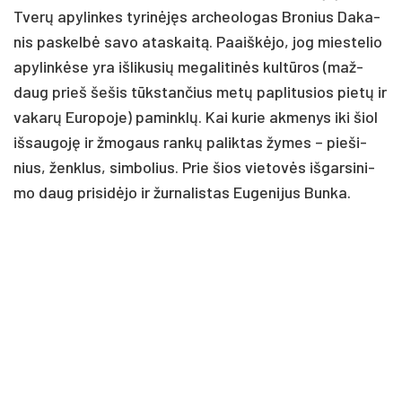
Tve­rų apy­lin­kes ty­ri­nė­jęs ar­cheo­lo­gas Bro­nius Da­ka­
nis pa­skel­bė sa­vo ata­skai­tą. Paaiš­kė­jo, jog mies­te­lio
apy­lin­kė­se yra iš­li­ku­sių me­ga­li­ti­nės kul­tū­ros (maž­
daug prieš še­šis tūks­tan­čius me­tų pa­pli­tu­sios pie­tų ir
va­ka­rų Eu­ro­po­je) pa­mink­lų. Kai ku­rie ak­me­nys iki šiol
iš­sau­go­ję ir žmo­gaus ran­kų pa­lik­tas žy­mes – pie­ši­
nius, ženk­lus, sim­bo­lius. Prie šios vie­to­vės iš­gar­si­ni­
mo daug pri­si­dė­jo ir žur­na­lis­tas Eu­ge­ni­jus Bun­ka.