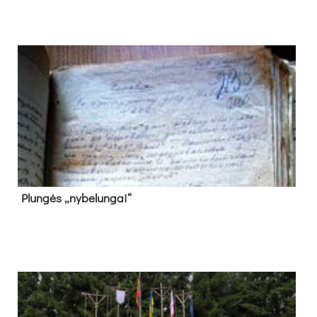
Plun­gės „ny­be­lun­gai“