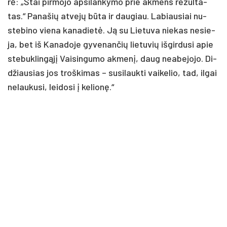
rė: „Štai pir­mo­jo ap­si­lan­ky­mo prie ak­mens re­zul­ta­
tas.“ Pa­na­šių at­ve­jų bū­ta ir dau­giau. La­biau­siai nu­
ste­bi­no vie­na ka­na­die­tė. Ją su Lie­tu­va nie­kas ne­sie­
ja, bet iš Ka­na­do­je gy­ve­nan­čių lie­tu­vių iš­gir­du­si apie
ste­buk­lin­gą­jį Vai­sin­gu­mo ak­me­nį, daug nea­be­jo­jo. Di­
džiau­sias jos troš­ki­mas – su­si­lauk­ti vai­ke­lio, tad, il­gai
ne­lau­ku­si, lei­do­si į ke­lio­nę.“