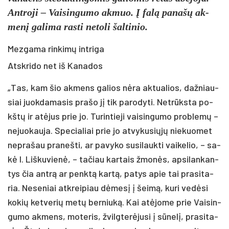
Ant­ro­ji – Vai­sin­gu­mo ak­muo. Į fa­lą pa­na­šų ak­
me­nį ga­li­ma ras­ti ne­to­li šal­ti­nio.
Mezgama rinkimų intriga
Atsk­ri­do net iš Ka­na­dos
„Tas, kam šio ak­mens ga­lios nė­ra ak­tua­lios, daž­niau­
siai juok­da­ma­sis pra­šo jį tik pa­ro­dy­ti. Net­rūks­ta po­
kštų ir atė­jus prie jo. Tu­rin­tie­ji vai­sin­gu­mo pro­ble­mų –
ne­juo­kau­ja. Spe­cia­liai prie jo at­vy­ku­sių­jų nie­kuo­met
ne­pra­šau pra­neš­ti, ar pa­vy­ko su­si­lauk­ti vai­ke­lio, – sa­
kė I. Liš­ku­vie­nė, – ta­čiau kar­tais žmo­nės, ap­si­lan­kan­
tys čia ant­rą ar penk­tą kar­tą, pa­tys apie tai pra­si­ta­
ria. Ne­se­niai at­krei­piau dė­me­sį į šei­mą, ku­ri ve­dė­si
ko­kių ket­ve­rių me­tų ber­niu­ką. Kai atė­jo­me prie Vai­sin­
gu­mo ak­mens, mo­te­ris, žvilg­te­rė­ju­si į sū­ne­lį, pra­si­ta­