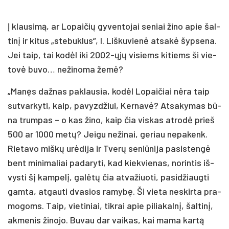
Į klau­si­mą, ar Lo­pai­čių gy­ven­to­jai se­niai ži­no apie šal­
ti­nį ir ki­tus „ste­buk­lus“, I. Liš­ku­vie­nė at­sa­kė šyp­se­na.
Jei taip, tai ko­dėl iki 2002-ųjų vi­siems ki­tiems ši vie­
to­vė bu­vo… ne­ži­no­ma že­mė?
„Ma­nęs daž­nas pa­klau­sia, ko­dėl Lo­pai­čiai nė­ra taip
su­tvar­ky­ti, kaip, pa­vyz­džiui, Ker­na­vė? At­sa­ky­mas bū­
na trum­pas – o kas ži­no, kaip čia vis­kas at­ro­dė prieš
500 ar 1000 me­tų? Jei­gu ne­ži­nai, ge­riau ne­pa­kenk.
Rie­ta­vo miš­kų urė­di­ja ir Tve­rų se­niū­ni­ja pa­si­sten­gė
bent mi­ni­ma­liai pa­da­ry­ti, kad kiek­vie­nas, no­rin­tis iš­
vys­ti šį kam­pe­lį, ga­lė­tų čia at­va­žiuo­ti, pa­si­džiaug­ti
gam­ta, at­gau­ti dva­sios ra­my­bę. Ši vie­ta ne­skir­ta pra­
mo­goms. Taip, vie­ti­niai, tik­rai apie pi­lia­kal­nį, šal­ti­nį,
ak­me­nis ži­no­jo. Bu­vau dar vai­kas, kai ma­ma kar­tą