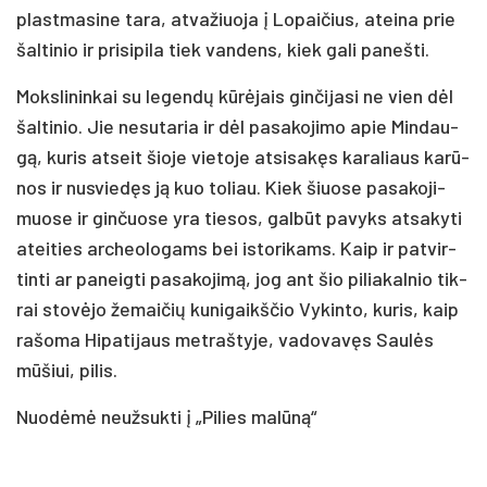
plast­ma­si­ne ta­ra, at­va­žiuo­ja į Lo­pai­čius, atei­na prie
šal­ti­nio ir pri­si­pi­la tiek van­dens, kiek ga­li pa­neš­ti.
Moks­li­nin­kai su le­gen­dų kū­rė­jais gin­či­ja­si ne vien dėl
šal­ti­nio. Jie ne­su­ta­ria ir dėl pa­sa­ko­ji­mo apie Min­dau­
gą, ku­ris at­seit šio­je vie­to­je at­si­sa­kęs ka­ra­liaus ka­rū­
nos ir nu­svie­dęs ją kuo to­liau. Kiek šiuo­se pa­sa­ko­ji­
muo­se ir gin­čuo­se yra tie­sos, gal­būt pa­vyks at­sa­ky­ti
atei­ties ar­cheo­lo­gams bei is­to­ri­kams. Kaip ir pa­tvir­
tin­ti ar pa­neig­ti pa­sa­ko­ji­mą, jog ant šio pi­lia­kal­nio tik­
rai sto­vė­jo že­mai­čių ku­ni­gaikš­čio Vy­kin­to, ku­ris, kaip
ra­šo­ma Hi­pa­ti­jaus met­raš­ty­je, va­do­va­vęs Sau­lės
mū­šiui, pi­lis.
Nuo­dė­mė neuž­suk­ti į „Pi­lies ma­lū­ną“