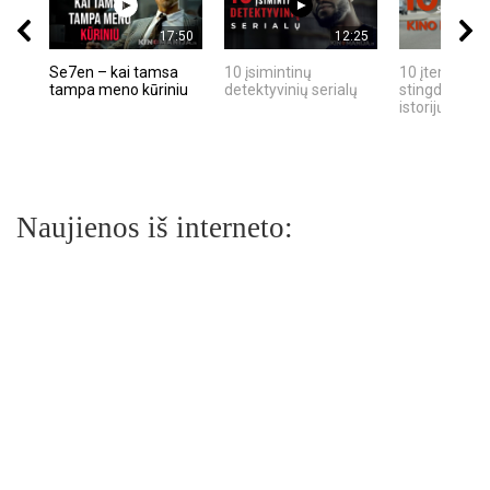
17:50
12:25
Se7en – kai tamsa
10 įsimintinų
10 įtemptų, k
tampa meno kūriniu
detektyvinių serialų
stingdančių k
istorijų
Naujienos iš interneto: