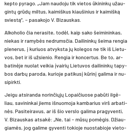
kep­to py­ra­go. „Jam nau­do­ju tik vie­tos ūki­nin­kų užau­
gin­tų grū­dų mil­tus, kai­miš­kus kiau­ši­nius ir kai­miš­ką
svies­tą“, – pa­sa­ko­jo V. Bi­zaus­kas.
Al­ko­ho­lio čia ne­ra­si­te, to­dėl, kaip sa­ko šei­mi­nin­kas,
nie­kas ir ra­my­bės ne­drums­čia. Dai­li­nin­kų šei­ma ren­gia
ple­ne­rus, į ku­riuos at­vyks­ta jų ko­le­gos ne tik iš Lie­tu­
vos, bet ir iš už­sie­nio. Ren­gia ir kon­cer­tus. Be to, ar­
ba­ti­nė­je nuo­lat vei­kia įvai­rių Lie­tu­vos dai­li­nin­kų ta­py­
bos dar­bų pa­ro­da, ku­rio­je pa­ti­ku­sį kū­ri­nį ga­li­ma ir nu­
si­pirk­ti.
Jei­gu at­si­ran­da no­rin­čių­jų Lo­pai­čiuo­se pa­bū­ti il­gė­
liau, sa­vi­nin­kai jiems iš­nuo­mo­ja kam­ba­rius virš ar­ba­ti­
nės. Pa­si­tei­ra­vus, ar iš šio vers­lo ga­li­ma pra­gy­ven­ti,
V. Bi­zaus­kas at­sa­kė: „Ne, tai – mū­sų po­mė­gis. Džiau­
gia­mės, jog ga­li­me gy­ven­ti to­kio­je nuo­sta­bio­je vie­to­