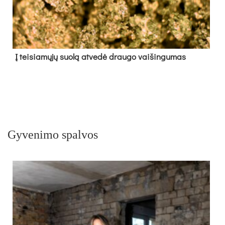
Į tei­sia­mų­jų suo­lą at­ve­dė drau­go vai­šin­gu­mas
Gyvenimo spalvos