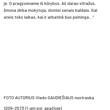
je. O pra­gy­ve­na­me iš kū­ry­bos. Aš da­rau vit­ra­žus,
žmo­na dir­ba mo­ky­to­ja, do­mi­si se­nais bal­dais. Gal
ateis toks lai­kas, kai ir ar­ba­ti­nė bus pel­nin­ga…“
FOTO AUTORIUS Vla­do GAU­DIE­ŠIAUS nuo­trau­ka
1209-2573 (1-am psl. apa­čio­je)