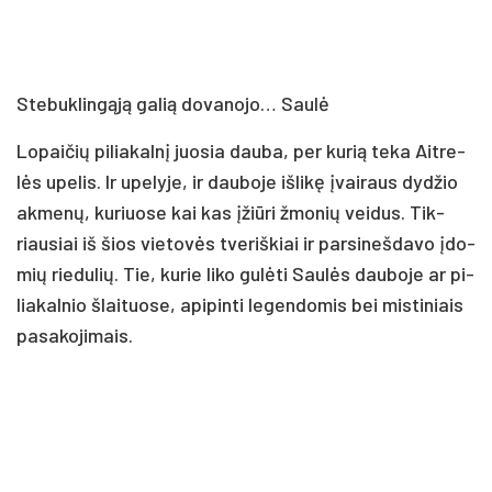
Ste­buk­lin­gą­ją ga­lią do­va­no­jo… Sau­lė
Lo­pai­čių pi­lia­kal­nį juo­sia dau­ba, per ku­rią te­ka Ait­re­
lės upe­lis. Ir upe­ly­je, ir dau­bo­je iš­li­kę įvai­raus dy­džio
ak­me­nų, ku­riuo­se kai kas įžiū­ri žmo­nių vei­dus. Tik­
riau­siai iš šios vie­to­vės tve­riš­kiai ir par­si­neš­da­vo įdo­
mių rie­du­lių. Tie, ku­rie li­ko gu­lė­ti Sau­lės dau­bo­je ar pi­
lia­kal­nio šlai­tuo­se, api­pin­ti le­gen­do­mis bei mis­ti­niais
pa­sa­ko­ji­mais.