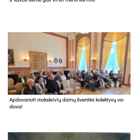
Ap­do­va­no­ti moks­lei­vių dai­nų šven­tės ko­lek­ty­vų va­
do­vai