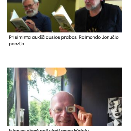
Pri­si­min­ta aukš­čiau­sios pra­bos Rai­mon­do Jo­nu­čio
poe­zi­ja
Ir ka­vos dė­mė ga­li virs­ti me­no kū­ri­niu