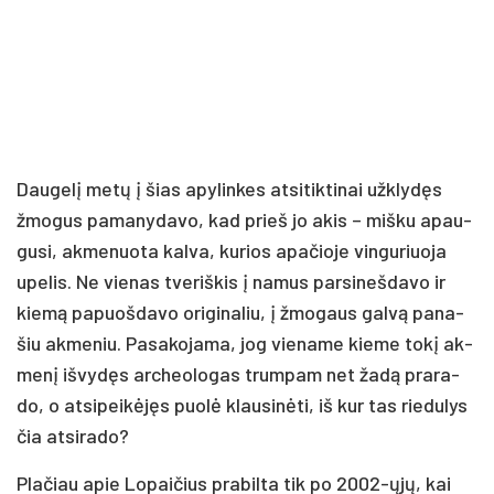
Dau­ge­lį me­tų į šias apy­lin­kes at­si­tik­ti­nai už­kly­dęs
žmo­gus pa­ma­ny­da­vo, kad prieš jo akis – miš­ku apau­
gu­si, ak­me­nuo­ta kal­va, ku­rios apa­čio­je vin­gu­riuo­ja
upe­lis. Ne vie­nas tve­riš­kis į na­mus par­si­neš­da­vo ir
kie­mą pa­puoš­da­vo ori­gi­na­liu, į žmo­gaus gal­vą pa­na­
šiu ak­me­niu. Pa­sa­ko­ja­ma, jog vie­na­me kie­me to­kį ak­
me­nį iš­vy­dęs ar­cheo­lo­gas trum­pam net ža­dą pra­ra­
do, o at­si­pei­kė­jęs puo­lė klau­si­nė­ti, iš kur tas rie­du­lys
čia at­si­ra­do?
Pla­čiau apie Lo­pai­čius pra­bil­ta tik po 2002-ųjų, kai