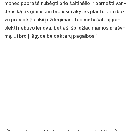
ma­nęs pa­pra­šė nu­bėg­ti prie šal­ti­nė­lio ir par­neš­ti van­
dens ką tik gi­mu­siam bro­liu­kui aky­tes plau­ti. Jam bu­
vo pra­si­dė­jęs akių už­de­gi­mas. Tuo me­tu šal­ti­nį pa­
siek­ti ne­bu­vo leng­va, bet aš iš­pil­džiau ma­mos pra­šy­
mą. Ji bro­lį iš­gy­dė be dak­ta­rų pa­gal­bos.“