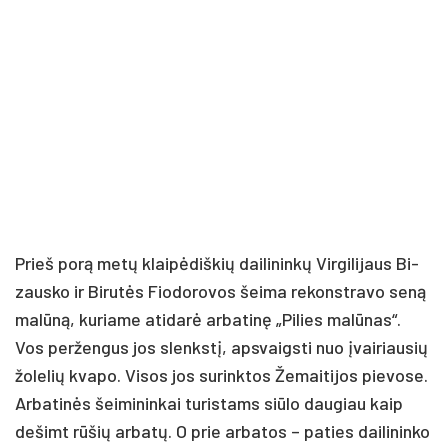
Prieš po­rą me­tų klai­pė­diš­kių dai­li­nin­kų Vir­gi­li­jaus Bi­
zaus­ko ir Bi­ru­tės Fio­do­ro­vos šei­ma re­konst­ra­vo se­ną
ma­lū­ną, ku­ria­me ati­da­rė ar­ba­ti­nę „Pi­lies ma­lū­nas“.
Vos per­žen­gus jos slenks­tį, ap­svaigs­ti nuo įvai­riau­sių
žo­le­lių kva­po. Vi­sos jos su­rink­tos Že­mai­ti­jos pie­vo­se.
Ar­ba­ti­nės šei­mi­nin­kai tu­ris­tams siū­lo dau­giau kaip
de­šimt rū­šių ar­ba­tų. O prie ar­ba­tos – pa­ties dai­li­nin­ko