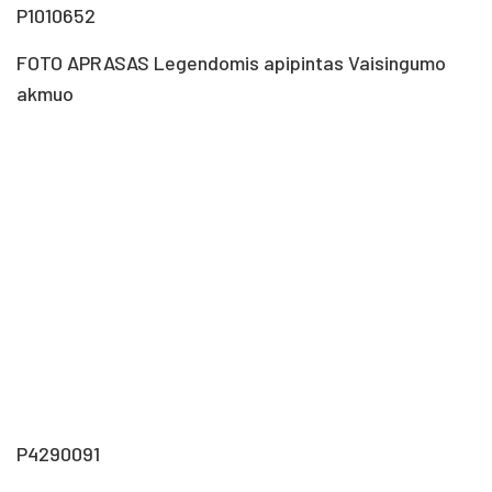
P1010652
FOTO APRASAS Le­gen­do­mis api­pin­tas Vai­sin­gu­mo
ak­muo
P4290091