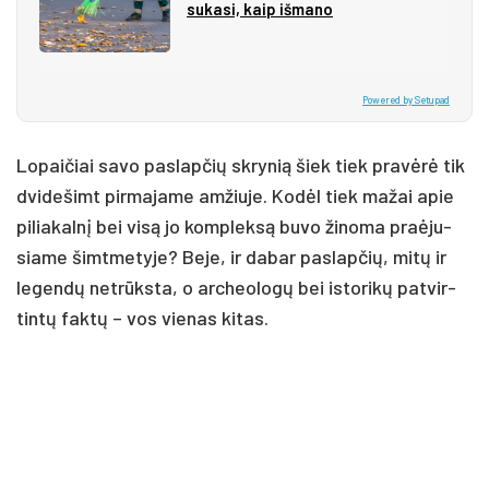
su­ka­si, kaip iš­ma­no
Powered by Setupad
Lo­pai­čiai sa­vo pa­slap­čių skry­nią šiek tiek pra­vė­rė tik
dvi­de­šimt pir­ma­ja­me am­žiu­je. Ko­dėl tiek ma­žai apie
pi­lia­kal­nį bei vi­są jo komp­lek­są bu­vo ži­no­ma praė­ju­
sia­me šimt­me­ty­je? Be­je, ir da­bar pa­slap­čių, mi­tų ir
le­gen­dų ne­trūks­ta, o ar­cheo­lo­gų bei is­to­ri­kų pa­tvir­
tin­tų fak­tų – vos vie­nas ki­tas.