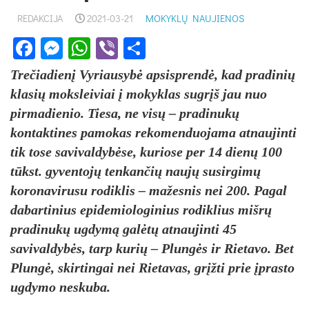
REDAKCIJA
2021-03-21
MOKYKLŲ NAUJIENOS
Facebook
Messenger
WhatsApp
Viber
Share
Trečiadienį Vyriausybė apsisprendė, kad pradinių
klasių moksleiviai į mokyklas sugrįš jau nuo
pirmadienio. Tiesa, ne visų – pradinukų
kontaktines pamokas rekomenduojama atnaujinti
tik tose savivaldybėse, kuriose per 14 dienų 100
tūkst. gyventojų tenkančių naujų susirgimų
koronavirusu rodiklis – mažesnis nei 200. Pagal
dabartinius epidemiologinius rodiklius mišrų
pradinukų ugdymą galėtų atnaujinti 45
savivaldybės, tarp kurių – Plungės ir Rietavo. Bet
Plungė, skirtingai nei Rietavas, grįžti prie įprasto
ugdymo neskuba.