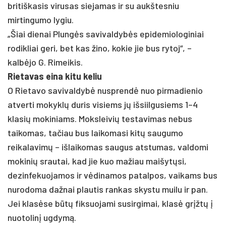
britiškasis virusas siejamas ir su aukštesniu
mirtingumo lygiu.
„Šiai dienai Plungės savivaldybės epidemiologiniai
rodikliai geri, bet kas žino, kokie jie bus rytoj“, –
kalbėjo G. Rimeikis.
Rietavas eina kitu keliu
O Rietavo savivaldybė nusprendė nuo pirmadienio
atverti mokyklų duris visiems jų išsiilgusiems 1–4
klasių mokiniams. Moksleivių testavimas nebus
taikomas, tačiau bus laikomasi kitų saugumo
reikalavimų – išlaikomas saugus atstumas, valdomi
mokinių srautai, kad jie kuo mažiau maišytųsi,
dezinfekuojamos ir vėdinamos patalpos, vaikams bus
nurodoma dažnai plautis rankas skystu muilu ir pan.
Jei klasėse būtų fiksuojami susirgimai, klasė grįžtų į
nuotolinį ugdymą.