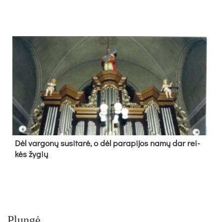
Dėl var­go­nų su­si­ta­rė, o dėl pa­ra­pi­jos na­mų dar rei­
kės žy­gių
Plungė