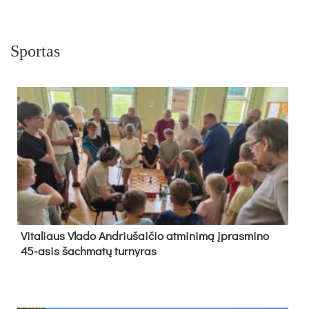
Sportas
Vi­ta­liaus Vla­do And­riu­šai­čio at­mi­ni­mą įpras­mi­no
45-asis šach­ma­tų tur­ny­ras