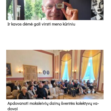
Ir ka­vos dė­mė ga­li virs­ti me­no kū­ri­niu
Ap­do­va­no­ti moks­lei­vių dai­nų šven­tės ko­lek­ty­vų va­
do­vai