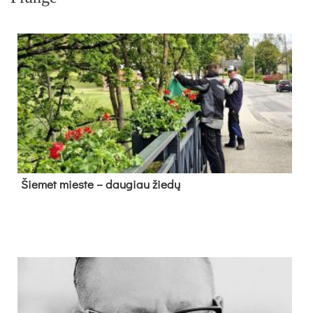
Šie­met mies­te – dau­giau žie­dų