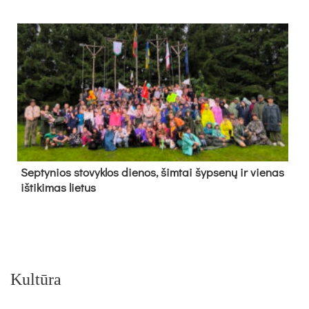
Sep­ty­nios sto­vyk­los die­nos, šim­tai šyp­se­nų ir vie­nas
iš­ti­ki­mas lie­tus
Kultūra