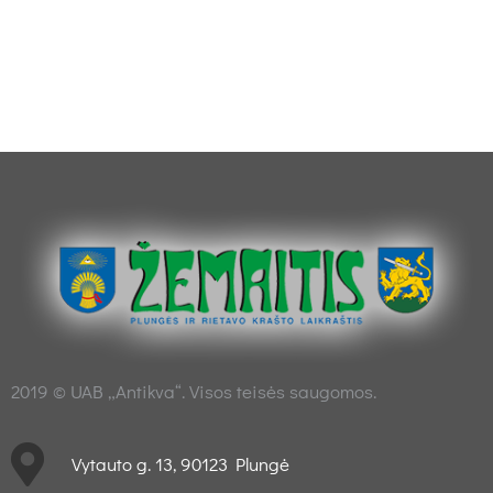
2019 © UAB „Antikva“. Visos teisės saugomos.
Vytauto g. 13, 90123 Plungė