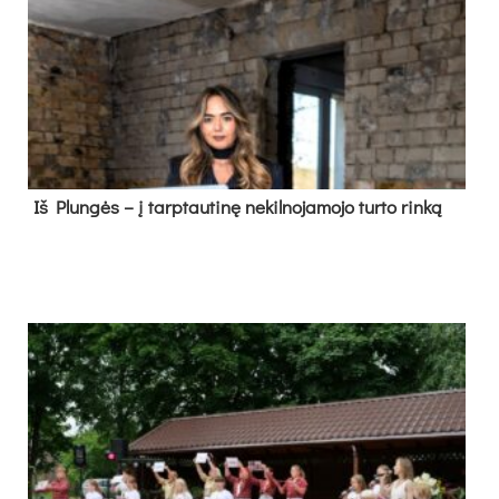
Iš Plungės – į tarptautinę nekilnojamojo turto rinką