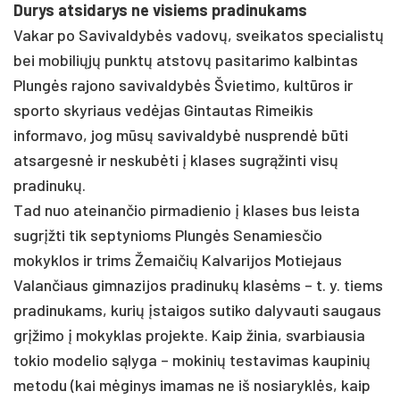
Durys atsidarys ne visiems pradinukams
Vakar po Savivaldybės vadovų, sveikatos specialistų
bei mobiliųjų punktų atstovų pasitarimo kalbintas
Plungės rajono savivaldybės Švietimo, kultūros ir
sporto skyriaus vedėjas Gintautas Rimeikis
informavo, jog mūsų savivaldybė nusprendė būti
atsargesnė ir neskubėti į klases sugrąžinti visų
pradinukų.
Tad nuo ateinančio pirmadienio į klases bus leista
sugrįžti tik septynioms Plungės Senamiesčio
mokyklos ir trims Žemaičių Kalvarijos Motiejaus
Valančiaus gimnazijos pradinukų klasėms – t. y. tiems
pradinukams, kurių įstaigos sutiko dalyvauti saugaus
grįžimo į mokyklas projekte. Kaip žinia, svarbiausia
tokio modelio sąlyga – mokinių testavimas kaupinių
metodu (kai mėginys imamas ne iš nosiaryklės, kaip