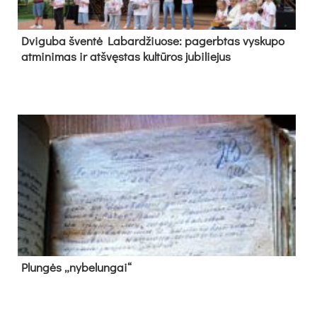
Dvi­gu­ba šven­tė La­bar­džiuo­se: pa­gerb­tas vys­ku­po
at­mi­ni­mas ir at­švęs­tas kul­tū­ros ju­bi­lie­jus
Plun­gės „ny­be­lun­gai“