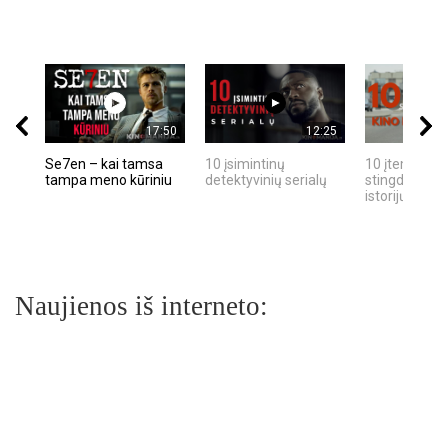
17:50
12:25
Se7en – kai tamsa
10 įsimintinų
10 įtemptų, k
tampa meno kūriniu
detektyvinių serialų
stingdančių k
istorijų
Naujienos iš interneto: