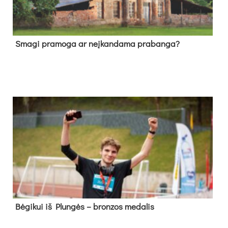
Sma­gi pra­mo­ga ar neį­kan­da­ma pra­ban­ga?
Bė­gi­kui iš Plun­gės – bron­zos me­da­lis