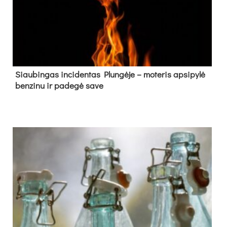
Siau­bin­gas in­ci­den­tas Plun­gė­je – mo­te­ris ap­si­py­lė
ben­zi­nu ir pa­de­gė sa­ve