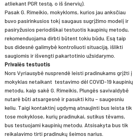
atliekant PGR testą, o iš šnervių).
Pasak G. Rimeikio, mokykloms, kurios jau anksčiau
buvo pasirinkusios tokį saugaus sugrįžimo modelį ir
pasiryžusios periodiškai testuotis kaupinių metodu,
rekomenduojama dirbti būtent tokiu būdu. Esą taip
bus didesnė galimybė kontroliuoti situaciją, išlikti
saugiomis ir išvengti pakartotinio užsidarymo.
Privalės testuotis
Nors Vyriausybė nusprendė leisti pradinukams grįžti į
mokyklas netaikant testavimo dėl COVID-19 kaupinių
metodu, kaip sakė G. Rimeikis, Plungės savivaldybė
nutarė būti atsargesnė ir pasukti kitu – saugesniu
keliu. Taigi kontaktinį ugdymą atnaujinti bus leista tik
tose mokyklose, kurių pradinukai, sutikus tėvams,
bus testuojami kaupinių metodu. Atsisakyta bus tik
reikalavimo tirti pradinukų šeimos narius.