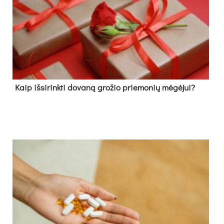
Kaip išsirinkti dovaną grožio priemonių mėgėjui?