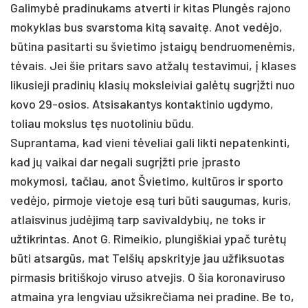
Galimybė pradinukams atverti ir kitas Plungės rajono
mokyklas bus svarstoma kitą savaitę. Anot vedėjo,
būtina pasitarti su švietimo įstaigų bendruomenėmis,
tėvais. Jei šie pritars savo atžalų testavimui, į klases
likusieji pradinių klasių moksleiviai galėtų sugrįžti nuo
kovo 29-osios. Atsisakantys kontaktinio ugdymo,
toliau mokslus tęs nuotoliniu būdu.
Suprantama, kad vieni tėveliai gali likti nepatenkinti,
kad jų vaikai dar negali sugrįžti prie įprasto
mokymosi, tačiau, anot Švietimo, kultūros ir sporto
vedėjo, pirmoje vietoje esą turi būti saugumas, kuris,
atlaisvinus judėjimą tarp savivaldybių, ne toks ir
užtikrintas. Anot G. Rimeikio, plungiškiai ypač turėtų
būti atsargūs, mat Telšių apskrityje jau užfiksuotas
pirmasis britiškojo viruso atvejis. O šia koronaviruso
atmaina yra lengviau užsikrečiama nei pradine. Be to,