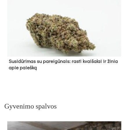
Su­si­dū­ri­mas su pa­rei­gū­nais: ras­ti kvai­ša­lai ir ži­nia
apie paieš­ką
Gyvenimo spalvos