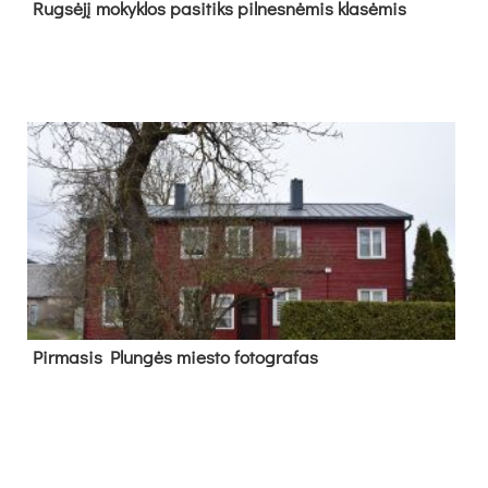
Rug­sė­jį mo­kyk­los pa­si­tiks pil­nes­nė­mis kla­sė­mis
Pir­ma­sis Plun­gės mies­to fo­tog­ra­fas