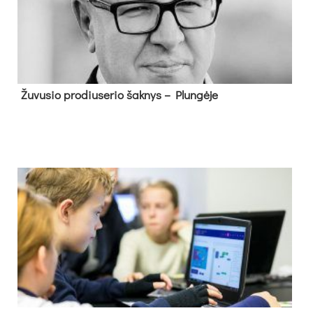
Žu­vu­sio pro­diu­se­rio šak­nys – Plun­gė­je