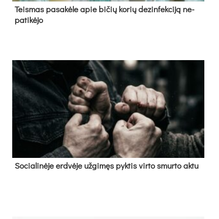
Teis­mas pa­sa­kė­le apie bi­čių ko­rių de­zin­fek­ci­ją ne­
pa­ti­kė­jo
So­cia­li­nė­je erd­vė­je už­gi­męs pyk­tis vir­to smur­to ak­tu