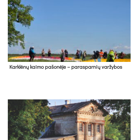
Kark­lė­nų kai­mo pa­šo­nė­je – pa­ras­par­nių var­žy­bos