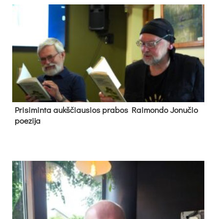
Pri­si­min­ta aukš­čiau­sios pra­bos Rai­mon­do Jo­nu­čio
poe­zi­ja