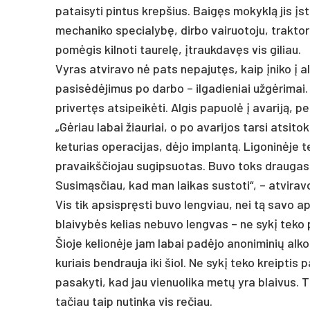
pataisyti pintus krepšius. Baigęs mokyklą jis įst
mechaniko specialybę, dirbo vairuotoju, traktor
pomėgis kilnoti taurelę, įtraukdavęs vis giliau.
Vyras atviravo nė pats nepajutęs, kaip įniko į 
pasisėdėjimus po darbo – ilgadieniai užgėrimai. 
privertęs atsipeikėti. Algis papuolė į avariją, p
„Gėriau labai žiauriai, o po avarijos tarsi atsitok
keturias operacijas, dėjo implantą. Ligoninėje t
pravaikščiojau sugipsuotas. Buvo toks draugas, 
Susimąsčiau, kad man laikas sustoti“, – atviravo
Vis tik apsispręsti buvo lengviau, nei tą savo a
blaivybės kelias nebuvo lengvas – ne sykį teko p
Šioje kelionėje jam labai padėjo anoniminių alko
kuriais bendrauja iki šiol. Ne sykį teko kreiptis 
pasakyti, kad jau vienuolika metų yra blaivus. T
tačiau taip nutinka vis rečiau.