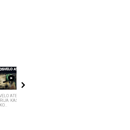
08:03
02:52
09:20
ELO ATEIVIO
Klaipedos apsk. -
10 FILMUOSE
RIJA: KAS
Kalotes ežeras -
IŠGALVOTŲ
KO...
Pajūrio regioninis...
TECHNOLOGIJŲ,...