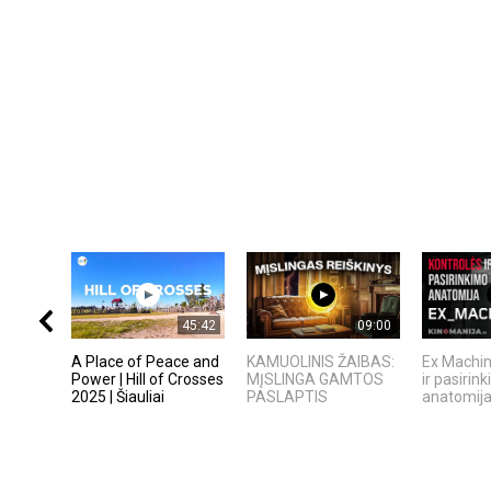
45:42
09:00
A Place of Peace and
KAMUOLINIS ŽAIBAS:
Ex Machin
Power | Hill of Crosses
MĮSLINGA GAMTOS
ir pasirin
2025 | Šiauliai
PASLAPTIS
anatomij