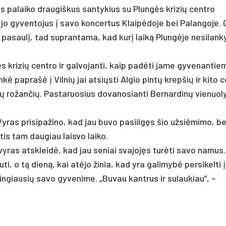
tus palaiko draugiškus santykius su Plungės krizių centro
 jo gyventojus į savo koncertus Klaipėdoje bei Palangoje. 
 pasaulį, tad suprantama, kad kurį laiką Plungėje nesilank
 krizių centro ir galvojanti, kaip padėti jame gyvenantie
kė paprašė į Vilnių jai atsiųsti Algio pintų krepšių ir kito 
ų rožančių. Pastaruosius dovanosianti Bernardinų vienuoly
. Vyras prisipažino, kad jau buvo pasiilgęs šio užsiėmimo, be
ntis tam daugiau laisvo laiko.
vyras atskleidė, kad jau seniai svajojęs turėti savo namus.
ti, o tą dieną, kai atėjo žinia, kad yra galimybė persikelti 
mingiausių savo gyvenime. „Buvau kantrus ir sulaukiau“, –