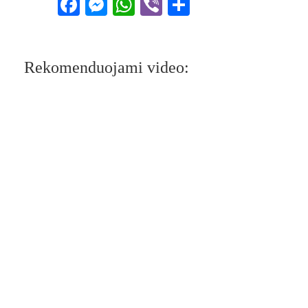
Facebook
Messenger
WhatsApp
Viber
Share
Rekomenduojami video: