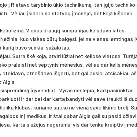
ojo į Rietavo tarybinio ūkio technikumą, ten įgijo techniko
istu. Vėliau įsidarbino statybų įmonėje, bet koją kišdavo
alkoholizmą. Vienas draugų kompanijas keisdavo kitos,
Nežinia, kuo viskas būtų baigęsi, jei ne vienas lemtingas į
er kurią buvo sunkiai sužalotas.
ėjau. Sutraiškė koją, atviri lūžiai net keliose vietose. Turėj
eko praleisti net septynis mėnesius, vėliau dar kelis mėne
ateidavo, atnešdavo išgerti, bet galiausiai atsisakiau aš 
 Algis.
psisprendimą įgyvendinti. Vyras neslepia, kad pasirinktas
arklupti ir dar bei dar kartą bandyti vėl save traukti iš du
holikų klubas, kuriame sutiko ne vieną savo likimo brolį. Su
pagalbos ir į medikus. Ir štai dabar Algis gali su pasididžiav
iesa, kartais užėjus negerumui vis dar tenka kreiptis į med