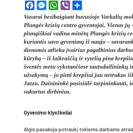
Facebook
Messenger
WhatsApp
Viber
Share
Vasarai besibaigiant buvusioje Varkalių mok
Plungės krizių centro gyventojai. Vienas jų 
plungiškiai vadina minėtą Plungės krizių ce
kuriantis savo gyvenimą iš naujo – savaranki
dienomis atlieka įvairius pagalbinius darbus,
kūrybą – iš laikraščių ir vytelių pina krepš
šventės metu vykstančiose tautodailininkų i
užsakymą – jo pinti krepšiai jau netrukus išk
Jazzu. Dainininkė pasisiūlė tarpininkauti, i
sukurtus dirbinius.
Gyvenimo klystkeliai
Algis pasakoja potraukį tokiems darbams atradę