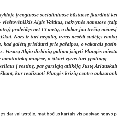
ykloje įrengtuose socialiniuose būstuose įkurdinti ke
– vieštovėniškis Algis Vaitkus, nakvynės namuose (tai
ntrą) praleidęs net 13 metų, o dabar jau trečią mėnesį
škai. Nors ir turi negalią, vyras nesėdi sudėjęs rankų
 kad galėtų prisidurti prie pašalpos, o vakarais pasin
ius. Vasarą Algio dirbinių galima įsigyti Plungės miest
r amatininkų mugėse, o šįkart vyras turi ypatingą
eliaus į sostinę, pas garsiąją atlikėją Justę Arlauskai
eškant, kur realizuoti Plungės krizių centro auksaran
s dar vaikystėje, mat bočius kartais vis pasivadindavo p