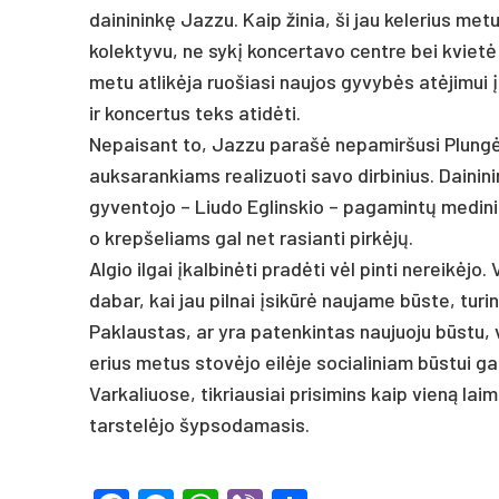
dainininkę Jazzu. Kaip žinia, ši jau kelerius me
kolektyvu, ne sykį koncertavo centre bei kvietė
metu atlikėja ruošiasi naujos gyvybės atėjimui į
ir koncertus teks atidėti.
Nepaisant to, Jazzu parašė nepamiršusi Plungės
auksarankiams realizuoti savo dirbinius. Daininin
gyventojo – Liudo Eglinskio – pagamintų medini
o krepšeliams gal net rasianti pirkėjų.
Algio ilgai įkalbinėti pradėti vėl pinti nereikėjo
dabar, kai jau pilnai įsikūrė naujame būste, turi
Paklaustas, ar yra patenkintas naujuoju būstu, 
erius metus stovėjo eilėje socialiniam būstui gau
Varkaliuose, tikriausiai prisimins kaip vieną lai
tarstelėjo šypsodamasis.