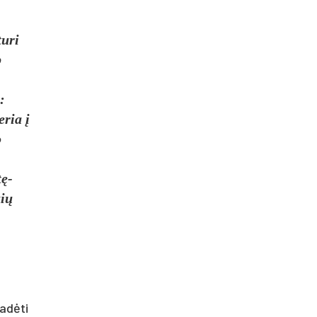
turi
p
:
eria į
o
tę-
kių
adėti