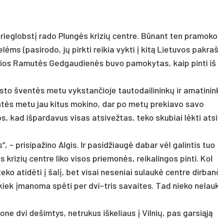
prieglobstį rado Plungės krizių centre. Būnant ten pramoko
elėms (pasirodo, jų pirkti reikia vykti į kitą Lietuvos pakraš
čios Ramutės Gedgaudienės buvo pamokytas, kaip pinti iš
esto šventės metu vykstančioje tautodailininkų ir amatinin
entės metu jau kitus mokino, dar po metų prekiavo savo
os, kad išpardavus visas atsivežtas, teko skubiai lėkti atsi
 – prisipažino Algis. Ir pasidžiaugė dabar vėl galintis tuo
s krizių centre liko visos priemonės, reikalingos pinti. Kol
ko atidėti į šalį, bet visai neseniai sulaukė centre dirban
kiek įmanoma spėti per dvi–tris savaites. Tad nieko nelau
kone dvi dešimtys, netrukus iškeliaus į Vilnių, pas garsiąją