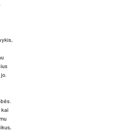
-
vykis,
au
sius
jo.
obės.
 kai
imu
ikus,