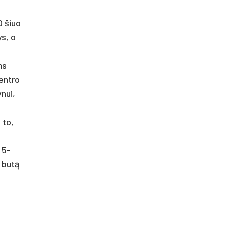
O šiuo
ys, o
ms
centro
nui,
 to,
 5-
į butą