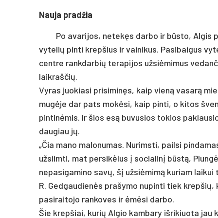
Nauja pradžia
Po avarijos, netekęs darbo ir būsto, Algis 
vytelių pinti krepšius ir vainikus. Pasibaigus vyt
centre rankdarbių terapijos užsiėmimus vedan
laikraščių.
Vyras juokiasi prisiminęs, kaip vieną vasarą mi
mugėje dar pats mokėsi, kaip pinti, o kitos šv
pintinėmis. Ir šios esą buvusios tokios paklausi
daugiau jų.
„Čia mano malonumas. Nurimsti, pailsi pindamas“,
užsiimti, mat persikėlus į socialinį būstą, Plungė
nepasigamino savų, šį užsiėmimą kuriam laikui te
R. Gedgaudienės prašymo nupinti tiek krepšių, 
pasiraitojo rankoves ir ėmėsi darbo.
Šie krepšiai, kurių Algio kambary išrikiuota jau 