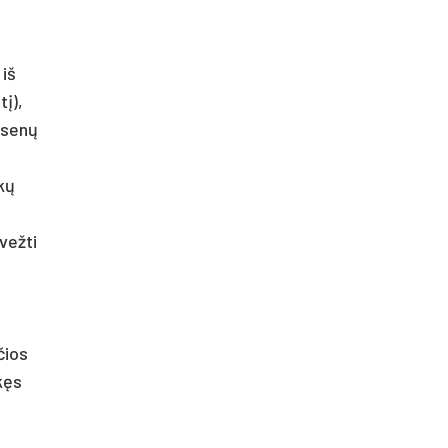
 iš
tį),
 senų
kų
vežti
čios
kęs