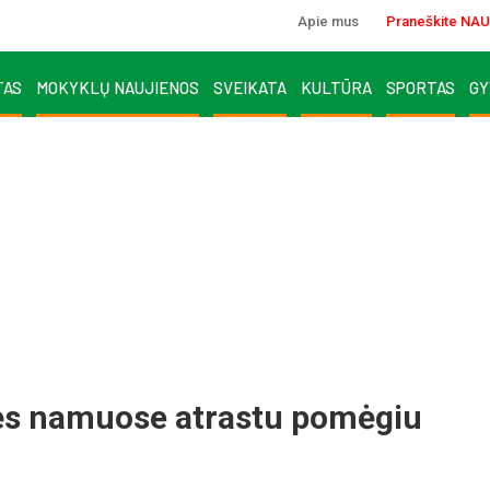
Apie mus
Praneškite NAU
TAS
MOKYKLŲ NAUJIENOS
SVEIKATA
KULTŪRA
SPORTAS
GY
nės namuose atrastu pomėgiu