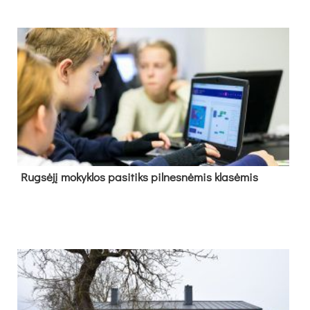
Rug­sė­jį mo­kyk­los pa­si­tiks pil­nes­nė­mis kla­sė­mis