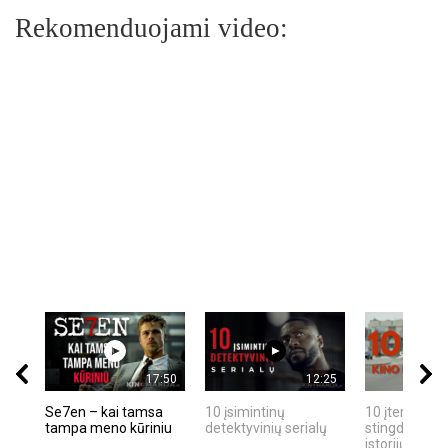
Rekomenduojami video:
17:50
12:25
Se7en – kai tamsa
10 įsimintinų
10 įtemptų, k
tampa meno kūriniu
detektyvinių serialų
stingdančių k
istorijų