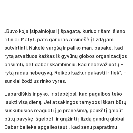
„Buvo koja įsipainiojusi į špagatą, kuriuo rišami šieno
ritiniai. Matyt, pats gandras atsinešė į lizdą jam
sutvirtinti. Nukėlė vargšą ir paliko man, pasakė, kad
rytą atvažiuos kažkas iš gyvūnų globos organizacijos
pasiimti, bet dabar skambinsiu, kad nebevažiuotų –
rytą radau nebegyvą. Reikės kažkur pakasti ir tiek“, –
sunkiai žodžius rinko vyras.
Labardiškis ir pyko, ir stebėjosi, kad pagalbos teko
laukti visą dieną. Jei atsakingos tarnybos iškart būtų
suskubusios reaguoti į jo pranešimą, paukštį galbūt
būtų pavykę išgelbėti ir grąžinti į lizdą gandrų globai.
Dabar belieka apgailestauti, kad senu papratimu