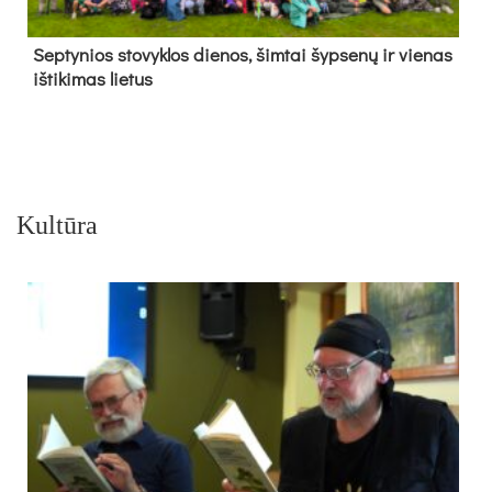
Sep­ty­nios sto­vyk­los die­nos, šim­tai šyp­se­nų ir vie­nas
iš­ti­ki­mas lie­tus
Kultūra