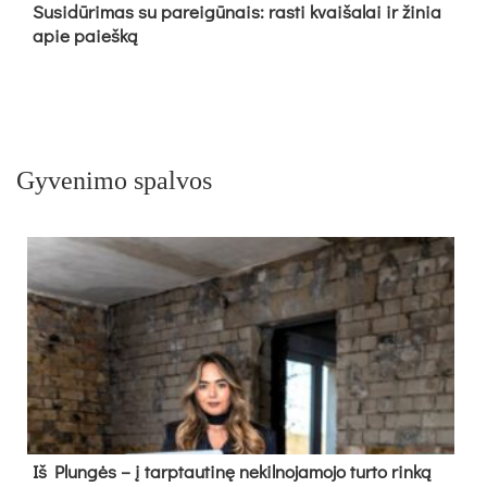
Su­si­dū­ri­mas su pa­rei­gū­nais: ras­ti kvai­ša­lai ir ži­nia
apie paieš­ką
Gyvenimo spalvos
Iš Plungės – į tarptautinę nekilnojamojo turto rinką