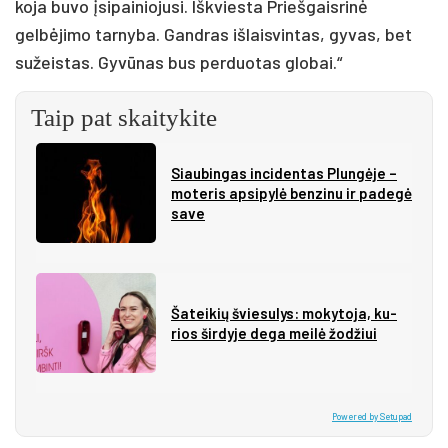
koja buvo įsipainiojusi. Iškviesta Priešgaisrinė
gelbėjimo tarnyba. Gandras išlaisvintas, gyvas, bet
sužeistas. Gyvūnas bus perduotas globai.“
Taip pat skaitykite
Siau­bin­gas in­ci­den­tas Plun­gė­je –
mo­te­ris ap­si­py­lė ben­zi­nu ir pa­de­gė
sa­ve
Ša­tei­kių švie­su­lys: mo­ky­to­ja, ku­
rios šir­dy­je de­ga mei­lė žo­džiui
Powered by Setupad