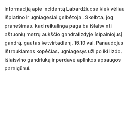
Informaciją apie incidentą Labardžiuose kiek vėliau
išplatino ir ugniagesiai gelbėtojai. Skelbta, jog
pranešimas, kad reikalinga pagalba išlaisvinti
aštuonių metrų aukščio gandralizdyje įsipainiojusį
gandrą, gautas ketvirtadienį, 16.10 val. Panaudojus
ištraukiamas kopėčias, ugniagesys užlipo iki lizdo,
išlaisvino gandriuką ir perdavė aplinkos apsaugos
pareigūnui.