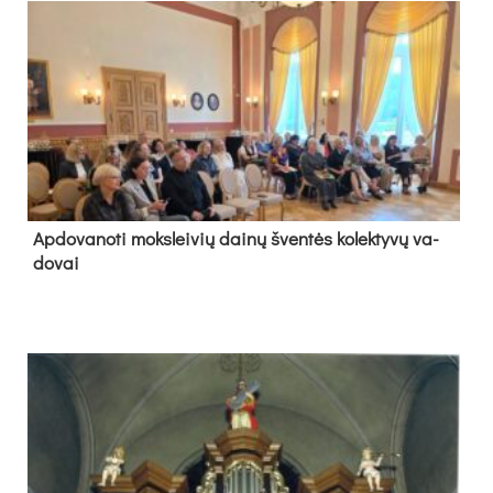
Ap­do­va­no­ti moks­lei­vių dai­nų šven­tės ko­lek­ty­vų va­
do­vai