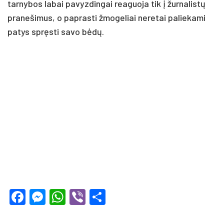
tarnybos labai pavyzdingai reaguoja tik į žurnalistų
pranešimus, o paprasti žmogeliai neretai paliekami
patys spręsti savo bėdų.
Facebook
Messenger
WhatsApp
Viber
Share