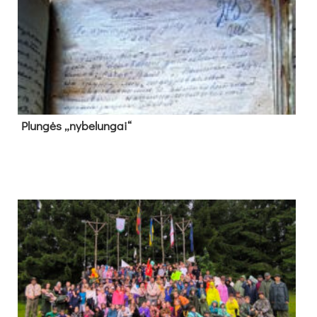
Plun­gės „ny­be­lun­gai“