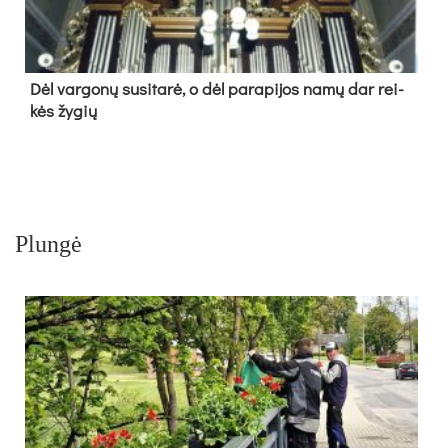
Dėl var­go­nų su­si­ta­rė, o dėl pa­ra­pi­jos na­mų dar rei­
kės žy­gių
Plungė