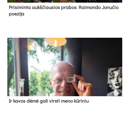
Pri­si­min­ta aukš­čiau­sios pra­bos Rai­mon­do Jo­nu­čio
poe­zi­ja
Ir ka­vos dė­mė ga­li virs­ti me­no kū­ri­niu