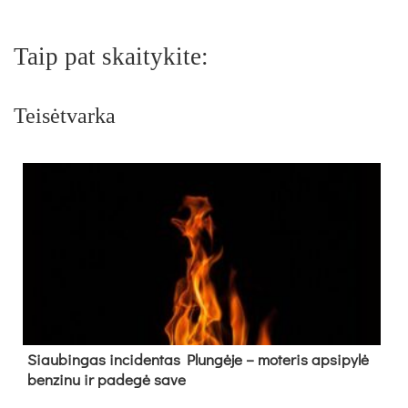
Taip pat skaitykite:
Teisėtvarka
Siau­bin­gas in­ci­den­tas Plun­gė­je – mo­te­ris ap­si­py­lė
ben­zi­nu ir pa­de­gė sa­ve