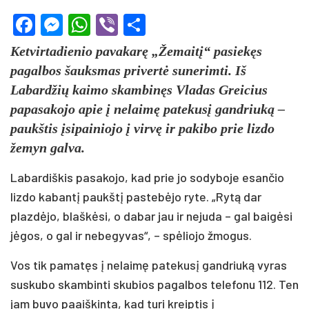
Facebook
Messenger
WhatsApp
Viber
Share
Ketvirtadienio pavakarę „Žemaitį“ pasiekęs
pagalbos šauksmas privertė sunerimti. Iš
Labardžių kaimo skambinęs Vladas Greicius
papasakojo apie į nelaimę patekusį gandriuką –
paukštis įsipainiojo į virvę ir pakibo prie lizdo
žemyn galva.
Labardiškis pasakojo, kad prie jo sodyboje esančio
lizdo kabantį paukštį pastebėjo ryte. „Rytą dar
plazdėjo, blaškėsi, o dabar jau ir nejuda – gal baigėsi
jėgos, o gal ir nebegyvas“, – spėliojo žmogus.
Vos tik pamatęs į nelaimę patekusį gandriuką vyras
suskubo skambinti skubios pagalbos telefonu 112. Ten
jam buvo paaiškinta, kad turi kreiptis į