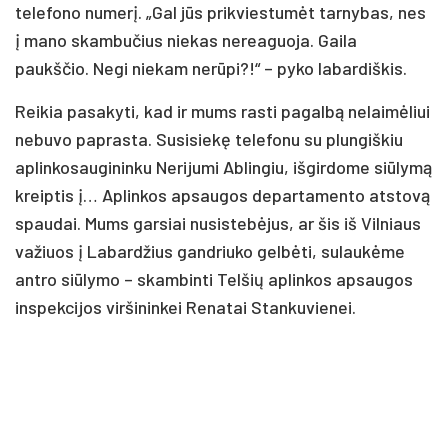
telefono numerį. „Gal jūs prikviestumėt tarnybas, nes
į mano skambučius niekas nereaguoja. Gaila
paukščio. Negi niekam nerūpi?!“ – pyko labardiškis.
Reikia pasakyti, kad ir mums rasti pagalbą nelaimėliui
nebuvo paprasta. Susisiekę telefonu su plungiškiu
aplinkosaugininku Nerijumi Ablingiu, išgirdome siūlymą
kreiptis į… Aplinkos apsaugos departamento atstovą
spaudai. Mums garsiai nusistebėjus, ar šis iš Vilniaus
važiuos į Labardžius gandriuko gelbėti, sulaukėme
antro siūlymo – skambinti Telšių aplinkos apsaugos
inspekcijos viršininkei Renatai Stankuvienei.