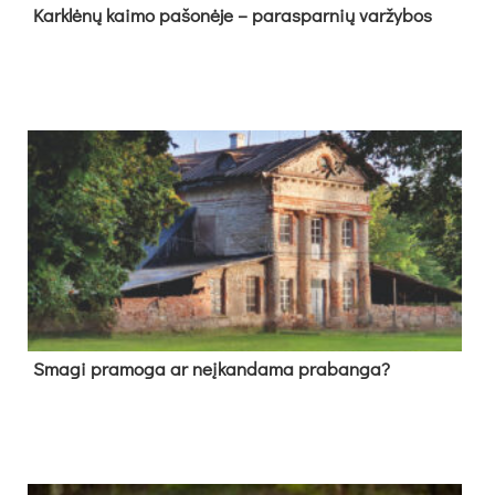
Kark­lė­nų kai­mo pa­šo­nė­je – pa­ras­par­nių var­žy­bos
Sma­gi pra­mo­ga ar neį­kan­da­ma pra­ban­ga?