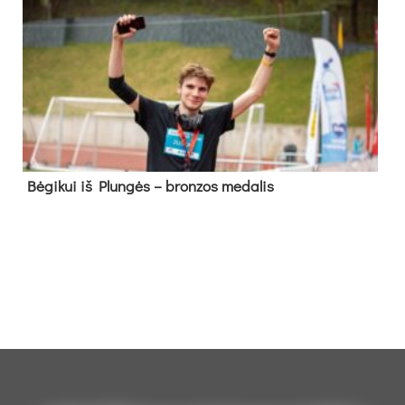
Bė­gi­kui iš Plun­gės – bron­zos me­da­lis