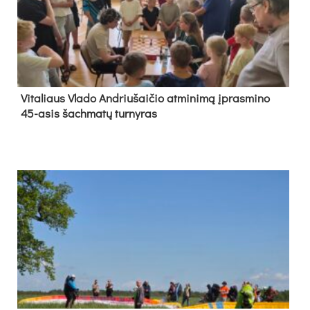
Vi­ta­liaus Vla­do And­riu­šai­čio at­mi­ni­mą įpras­mi­no
45-asis šach­ma­tų tur­ny­ras