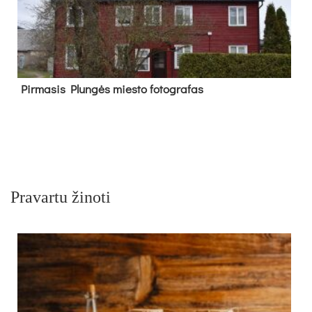
Pir­ma­sis Plun­gės mies­to fo­tog­ra­fas
Pravartu žinoti