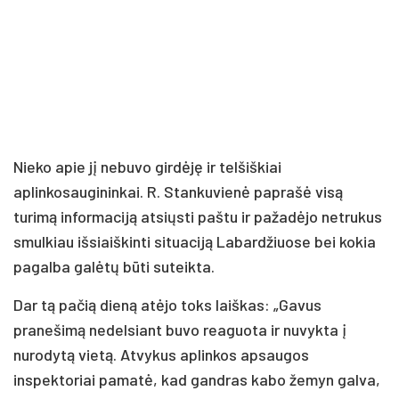
Nieko apie jį nebuvo girdėję ir telšiškiai
aplinkosaugininkai. R. Stankuvienė paprašė visą
turimą informaciją atsiųsti paštu ir pažadėjo netrukus
smulkiau išsiaiškinti situaciją Labardžiuose bei kokia
pagalba galėtų būti suteikta.
Dar tą pačią dieną atėjo toks laiškas: „Gavus
pranešimą nedelsiant buvo reaguota ir nuvykta į
nurodytą vietą. Atvykus aplinkos apsaugos
inspektoriai pamatė, kad gandras kabo žemyn galva,