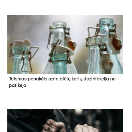
Teis­mas pa­sa­kė­le apie bi­čių ko­rių de­zin­fek­ci­ją ne­
pa­ti­kė­jo