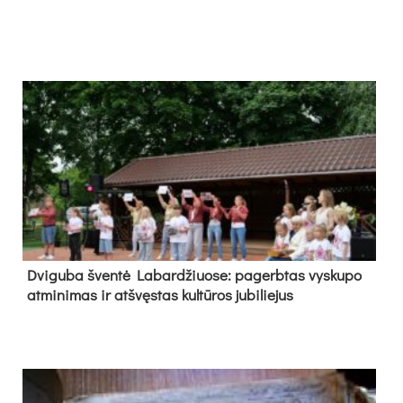
Dvi­gu­ba šven­tė La­bar­džiuo­se: pa­gerb­tas vys­ku­po
at­mi­ni­mas ir at­švęs­tas kul­tū­ros ju­bi­lie­jus