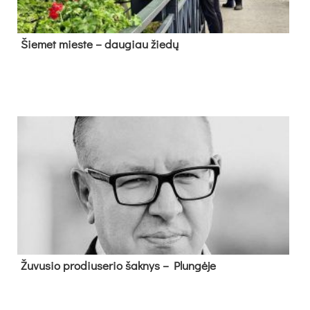
Šie­met mies­te – dau­giau žie­dų
Žu­vu­sio pro­diu­se­rio šak­nys – Plun­gė­je