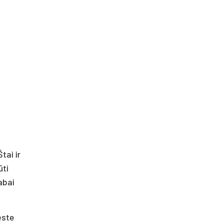
tai ir
ūti
Labai
este