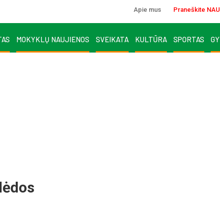
Apie mus
Praneškite NAU
TAS
MOKYKLŲ NAUJIENOS
SVEIKATA
KULTŪRA
SPORTAS
GY
lėdos