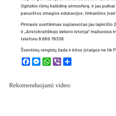
Oginskio rūmų kalėdinę atmosferą, ir jau puikia
paruoštos smagios edukacijos, tinkančios įvai
Pirmasis susitikimas suplanuotas jau lapkričio 2
ir „Aristokratiškojo dekoro istorija“ mažuosius k
telefonu 8 669 78338.
Šventinių renginių žada ir kitos įstaigos ne tik
Facebook
Messenger
WhatsApp
Viber
Share
Rekomenduojami video: