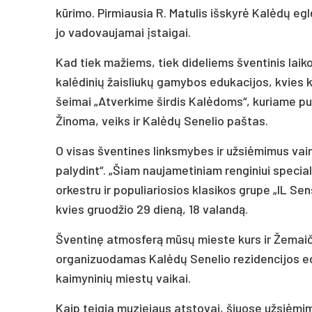
kūrimo. Pirmiausia R. Matulis išskyrė Kalėdų eg
jo vadovaujamai įstaigai.
Kad tiek mažiems, tiek dideliems šventinis laiko
kalėdinių žaisliukų gamybos edukacijos, kvies k
šeimai „Atverkime širdis Kalėdoms“, kuriame pub
Žinoma, veiks ir Kalėdų Senelio paštas.
O visas šventines linksmybes ir užsiėmimus vai
palydint“. „Šiam naujametiniam renginiui speci
orkestru ir populiariosios klasikos grupe „IL Se
kvies gruodžio 29 dieną, 18 valandą.
Šventinę atmosferą mūsų mieste kurs ir Žemaičių
organizuodamas Kalėdų Senelio rezidencijos eduk
kaimyninių miestų vaikai.
Kaip teigia muziejaus atstovai, šiuose užsiėmim