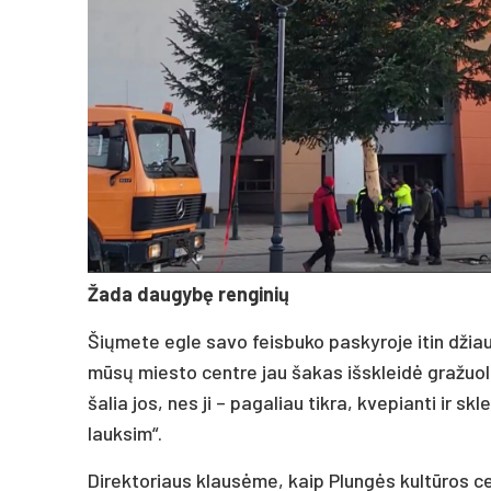
Žada daugybę renginių
Šiųmete egle savo feisbuko paskyroje itin džiau
mūsų miesto centre jau šakas išskleidė gražuol
šalia jos, nes ji – pagaliau tikra, kvepianti ir sk
lauksim“.
Direktoriaus klausėme, kaip Plungės kultūros c