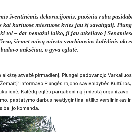
omis šventinėmis dekoracijomis, puošniu rūbu pasidabi
s kai kuriuose miestuose kvies jau šį savaitgalį. Plung
iki tol – dar nemažai laiko, ji jau atkeliavo į Senamies
 Tiesa, šiemet mūsų miesto svarbiausias kalėdinis akce
 būdavo anksčiau, o gyva eglutė.
io aikštę atvežė pirmadienį, Plungei padovanojo Varkaliuo
„Žemaitį“ informavo Plungės rajono savivaldybės Kultūros,
Saukalienė, Kalėdų eglės pargabenimą į miestą organizavo
mo, pastatymo darbus neatlygintinai atliko verslininkas ir
 bei jo komanda.