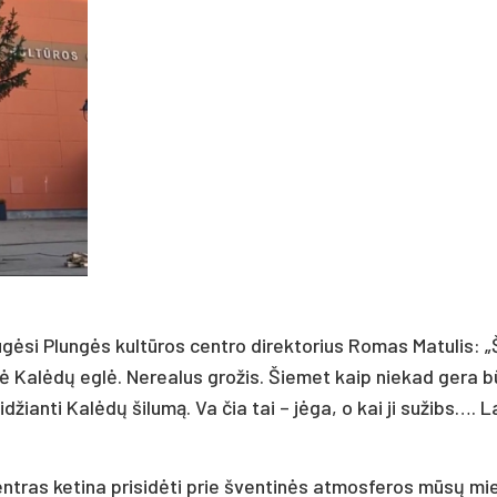
gėsi Plungės kultūros centro direktorius Romas Matulis: „Š
ė Kalėdų eglė. Nerealus grožis. Šiemet kaip niekad gera b
leidžianti Kalėdų šilumą. Va čia tai – jėga, o kai ji sužibs…. 
entras ketina prisidėti prie šventinės atmosferos mūsų mi