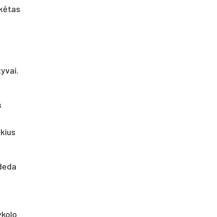
ikėtas
yvai.
s
škius
ideda
ykolo