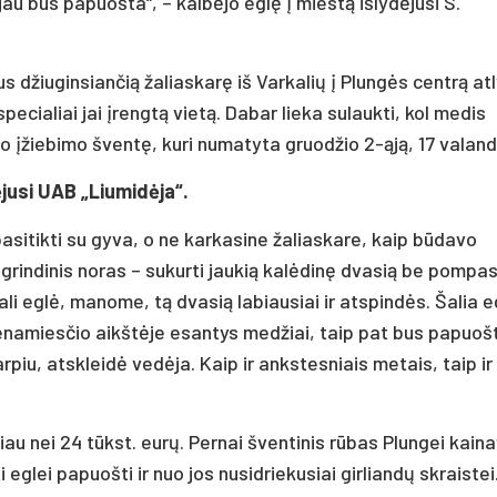
au bus papuošta“, – kalbėjo eglę į miestą išlydėjusi S.
us džiuginsiančią žaliaskarę iš Varkalių į Plungės centrą at
pecialiai jai įrengtą vietą. Dabar lieka sulaukti, kol medis
vo įžiebimo šventę, kuri numatyta gruodžio 2-ąją, 17 valand
ėjusi UAB „Liumidėja“.
sitikti su gyva, o ne karkasine žaliaskare, kaip būdavo
grindinis noras – sukurti jaukią kalėdinę dvasią be pompa
ali eglė, manome, tą dvasią labiausiai ir atspindės. Šalia e
 Senamiesčio aikštėje esantys medžiai, taip pat bus papuoš
rpiu, atskleidė vedėja. Kaip ir ankstesniais metais, taip ir
au nei 24 tūkst. eurų. Pernai šventinis rūbas Plungei kain
i eglei papuošti ir nuo jos nusidriekusiai girliandų skraistei