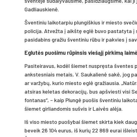
šventėje sudalyvausime, pasidžiaugsime, kai ji j
Gadliauskienė.
Šventiniu laikotarpiu plungiškius ir miesto sveči
policija. Atvežta į aikštę eglė buvo pastatyta į s
pasidabins gražiu šventiniu rūbu ir pakvies į sa
Eglutės puošimu rūpinsis viešąjį pirkimą laim
Pasiteiravus, kodėl šiemet nuspręsta šventes pa
ankstesniais metais, V. Saukalienė sakė, jog pa
ar varžybų, kurio miesto eglė gražiausia. „Natūr
atsiras keletas dekoracijų, bus apšviesti visi
fontanas“, – kaip Plungė puošis šventiniu laikota
šiemet girliandomis sušvis ir Laivės alėja.
Iš viso miesto puošybai šiemet skirta kiek daugi
beveik 26 104 eurus, iš kurių 22 869 eurai išleist