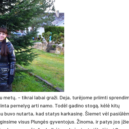
u metų, – tikrai labai graži. Deja, turėjome priimti sprendim
inta pernelyg arti namo. Todėl gadino stogą, kėlė kitų
jau buvo nutarta, kad statys karkasinę. Šiemet vėl pasiūlė
ginsime visus Plungės gyventojus. Žinoma, ir patys jos įži