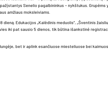
i pažįstantys Senelio pagalbininkus – nykštukus. Grupėms 
raus amžiaus moksleiviams.
8 dieną. Edukacijos „Kalėdinis meduolis“, „Šventinis žaisli
vies iki pat sausio 5 dienos, tik būtina išankstinė registrac
 Plungėje, bet ir aplink esančiuose miesteliuose bei kaimuos