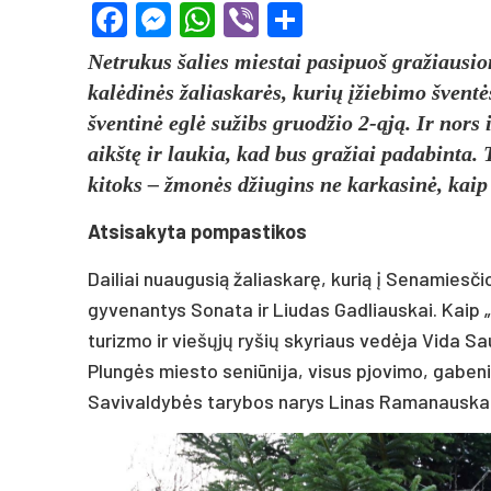
Facebook
Messenger
WhatsApp
Viber
Share
Netrukus šalies miestai pasipuoš gražiausi
kalėdinės žaliaskarės, kurių įžiebimo šventė
šventinė eglė sužibs gruodžio 2-ąją. Ir nors 
aikštę ir laukia, kad bus gražiai padabinta.
kitoks – žmonės džiugins ne karkasinė, kaip
Atsisakyta pompastikos
Dailiai nuaugusią žaliaskarę, kurią į Senamiesč
gyvenantys Sonata ir Liudas Gadliauskai. Kaip 
turizmo ir viešųjų ryšių skyriaus vedėja Vida 
Plungės miesto seniūnija, visus pjovimo, gabeni
Savivaldybės tarybos narys Linas Ramanauskas