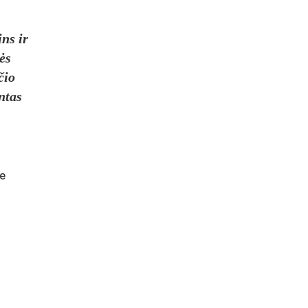
ns ir
ės
čio
ntas
se